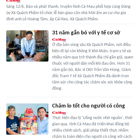
Sáng 12/6, Báo và phát thanh, truyền hình Cà Mau phối hợp cùng Đảng
ủy Xã Quách Phẩm tổ chức lễ bàn giao căn nhà Mái ấm an cư cho gia
đình anh Lê Hoàng Tâm, ấp Cái Keo, Xã Quách Phẩm.
31 năm gắn bó với y tế cơ sở
Ở địa bàn vùng sâu Xã Quách Phẩm, nơi điều
kiện đi lại còn không ít khó khăn, trạm y tế xã
nhiều năm qua trở thành địa chỉ gần gũi, quen
thuộc với người dân mỗi khi đau ốm. Hơn 31
năm gắn bó, Bác sĩ CKII Trần Văn Hùng, Giám
đốc Trạm Y tế Xã Quách Phẩm đã dành trọn
tâm sức cho công tác chăm sóc sức khỏe cộng
đồng.
Chăm lo tốt cho người có công
Thực hiện đạo lý 'Uống nước nhớ nguồn', thời
gian qua, tỉnh Cà Mau đã triển khai đồng bộ
nhiều chính sách, giải pháp thiết thực nhằm
chăm lo toàn diện cho người có công với cách