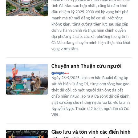
tỉnh Cà Mau sau hợp nhất, cũng là năm khởi
đầu nhiệm kỳ 2025-2030 với kỳ vọng bứt phá
mạnh mẽ từ mỗi đảng bộ cơ sở. Mở rộng
không gian, tăng cường tiềm lực sau sắp xếp
đơn vị hành chính và thực hiện chính quyền
địa phương 2 cấp, các xã, phường trong tỉnh
Cà Mau đang chuyển mình hiện thực hóa khát
vọng vươn tầm.
Chuyện anh Thuận cứu người
Ngày 28/9/2025, khi cơn bão Bualoi đang áp
sát bờ biển Quảng Trị, từng cơn sóng bạc gào
thét dữ dội, có một người đàn ông đã bất
chấp hiểm nguy, lao ra giữa sóng dữ để giành
giật sự sống cho những người xa lạ. Đó là anh
Nguyễn Ngọc Thuận (42 tuổi), ngư dân xã Cửa
Việt.
Giao lưu và tôn vinh các điển hình