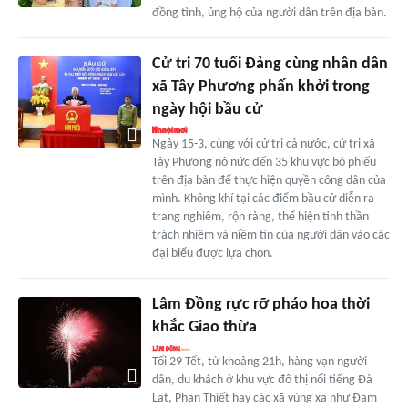
đồng tình, ủng hộ của người dân trên địa bàn.
Cử tri 70 tuổi Đảng cùng nhân dân
xã Tây Phương phấn khởi trong
ngày hội bầu cử
Ngày 15-3, cùng với cử tri cả nước, cử tri xã
Tây Phương nô nức đến 35 khu vực bỏ phiếu
trên địa bàn để thực hiện quyền công dân của
mình. Không khí tại các điểm bầu cử diễn ra
trang nghiêm, rộn ràng, thể hiện tinh thần
trách nhiệm và niềm tin của người dân vào các
đại biểu được lựa chọn.
Lâm Đồng rực rỡ pháo hoa thời
khắc Giao thừa
Tối 29 Tết, từ khoảng 21h, hàng vạn người
dân, du khách ở khu vực đô thị nổi tiếng Đà
Lạt, Phan Thiết hay các xã vùng xa như Đam