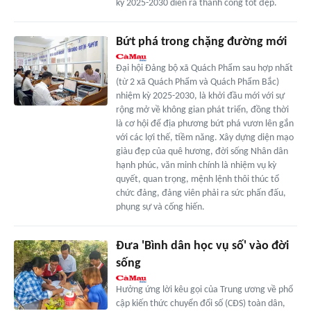
kỳ 2025-2030 diễn ra thành công tốt đẹp.
Bứt phá trong chặng đường mới
Ðại hội Ðảng bộ xã Quách Phẩm sau hợp nhất
(từ 2 xã Quách Phẩm và Quách Phẩm Bắc)
nhiệm kỳ 2025-2030, là khởi đầu mới với sự
rộng mở về không gian phát triển, đồng thời
là cơ hội để địa phương bứt phá vươn lên gắn
với các lợi thế, tiềm năng. Xây dựng diện mạo
giàu đẹp của quê hương, đời sống Nhân dân
hạnh phúc, văn minh chính là nhiệm vụ kỳ
quyết, quan trọng, mệnh lệnh thôi thúc tổ
chức đảng, đảng viên phải ra sức phấn đấu,
phụng sự và cống hiến.
Ðưa 'Bình dân học vụ số' vào đời
sống
Hưởng ứng lời kêu gọi của Trung ương về phổ
cập kiến thức chuyển đổi số (CÐS) toàn dân,