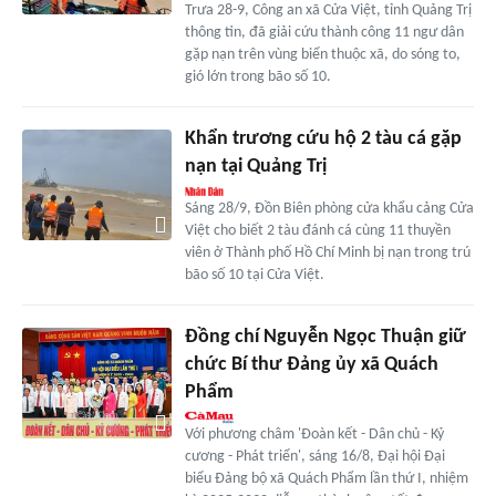
Trưa 28-9, Công an xã Cửa Việt, tỉnh Quảng Trị
thông tin, đã giải cứu thành công 11 ngư dân
gặp nạn trên vùng biển thuộc xã, do sóng to,
gió lớn trong bão số 10.
Khẩn trương cứu hộ 2 tàu cá gặp
nạn tại Quảng Trị
Sáng 28/9, Đồn Biên phòng cửa khẩu cảng Cửa
Việt cho biết 2 tàu đánh cá cùng 11 thuyền
viên ở Thành phố Hồ Chí Minh bị nạn trong trú
bão số 10 tại Cửa Việt.
Đồng chí Nguyễn Ngọc Thuận giữ
chức Bí thư Đảng ủy xã Quách
Phẩm
Với phương châm 'Đoàn kết - Dân chủ - Kỷ
cương - Phát triển', sáng 16/8, Đại hội Đại
biểu Đảng bộ xã Quách Phẩm lần thứ I, nhiệm