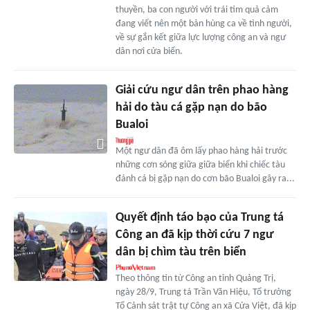
thuyền, ba con người với trái tim quả cảm
đang viết nên một bản hùng ca về tình người,
về sự gắn kết giữa lực lượng công an và ngư
dân nơi cửa biển.
Giải cứu ngư dân trên phao hàng
hải do tàu cá gặp nạn do bão
Bualoi
Một ngư dân đã ôm lấy phao hàng hải trước
những cơn sóng giữa giữa biển khi chiếc tàu
đánh cá bị gặp nạn do cơn bão Bualoi gây ra...
Quyết định táo bạo của Trung tá
Công an đã kịp thời cứu 7 ngư
dân bị chìm tàu trên biển
Theo thông tin từ Công an tỉnh Quảng Trị,
ngày 28/9, Trung tá Trần Văn Hiệu, Tổ trưởng
Tổ Cảnh sát trật tự Công an xã Cửa Việt, đã kịp