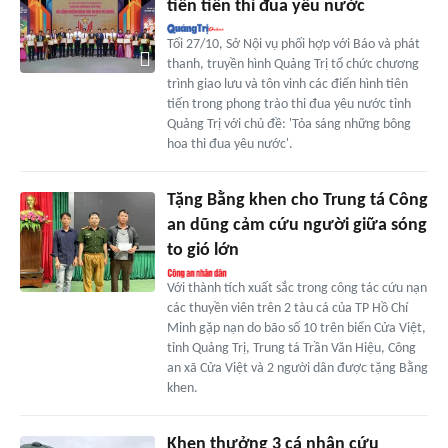
tiên tiến thi đua yêu nước
Tối 27/10, Sở Nội vụ phối hợp với Báo và phát
thanh, truyền hình Quảng Trị tổ chức chương
trình giao lưu và tôn vinh các điển hình tiên
tiến trong phong trào thi đua yêu nước tỉnh
Quảng Trị với chủ đề: 'Tỏa sáng những bông
hoa thi đua yêu nước'.
Tặng Bằng khen cho Trung tá Công
an dũng cảm cứu người giữa sóng
to gió lớn
Với thành tích xuất sắc trong công tác cứu nạn
các thuyền viên trên 2 tàu cá của TP Hồ Chí
Minh gặp nạn do bão số 10 trên biển Cửa Việt,
tỉnh Quảng Trị, Trung tá Trần Văn Hiệu, Công
an xã Cửa Việt và 2 người dân được tặng Bằng
khen.
Khen thưởng 3 cá nhân cứu