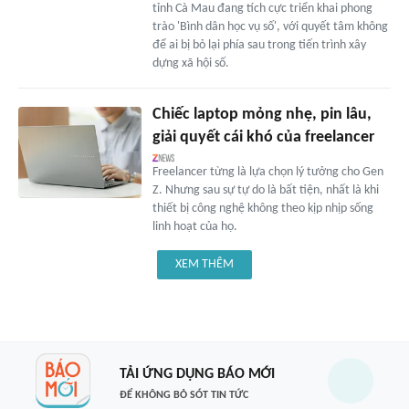
tỉnh Cà Mau đang tích cực triển khai phong
trào 'Bình dân học vụ số', với quyết tâm không
để ai bị bỏ lại phía sau trong tiến trình xây
dựng xã hội số.
Chiếc laptop mỏng nhẹ, pin lâu,
giải quyết cái khó của freelancer
Freelancer từng là lựa chọn lý tưởng cho Gen
Z. Nhưng sau sự tự do là bất tiện, nhất là khi
thiết bị công nghệ không theo kịp nhịp sống
linh hoạt của họ.
XEM THÊM
TẢI ỨNG DỤNG BÁO MỚI
ĐỂ KHÔNG BỎ SÓT TIN TỨC