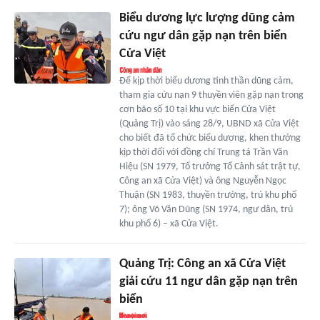
Biểu dương lực lượng dũng cảm
cứu ngư dân gặp nạn trên biển
Cửa Việt
Để kịp thời biểu dương tinh thần dũng cảm,
tham gia cứu nạn 9 thuyền viên gặp nạn trong
cơn bão số 10 tại khu vực biển Cửa Việt
(Quảng Trị) vào sáng 28/9, UBND xã Cửa Việt
cho biết đã tổ chức biểu dương, khen thưởng
kịp thời đối với đồng chí Trung tá Trần Văn
Hiệu (SN 1979, Tổ trưởng Tổ Cảnh sát trật tự,
Công an xã Cửa Việt) và ông Nguyễn Ngọc
Thuận (SN 1983, thuyền trưởng, trú khu phố
7); ông Võ Văn Dũng (SN 1974, ngư dân, trú
khu phố 6) – xã Cửa Việt.
Quảng Trị: Công an xã Cửa Việt
giải cứu 11 ngư dân gặp nạn trên
biển