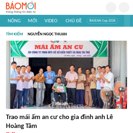
NÓNG
MỚI
VIDEO
CHỦ ĐỀ
#ASEAN Cup 2026
#Trí tuệ nhân tạo
#Mỹ - Iran
#Khám phá Việt Nam
TÌM KIẾM
NGUYỄN NGỌC THUẬN
#Khám phá thế giới
Trao mái ấm an cư cho gia đình anh Lê
Hoàng Tâm