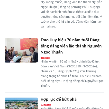
Nội mong muốn, đảng viên lão thành Nguyễn
Ngọc Thuận (Đảng bộ phường Phú Thượng)
với bề dày kinh nghiệm sẽ tiếp tục giáo dục
truyền thống cách mạng, bồi đắp niềm tin, lý
tưởng cho thế hệ cán bộ, đảng viên hôm nay
và mai sau.
Trao Huy hiệu 70 năm tuổi Đảng
tặng đảng viên lão thành Nguyễn
Ngọc Thuận
Nhân kỷ niệm 96 năm Ngày thành lập Đảng
Cộng sản Việt Nam (3/2/1930 - 3/2/2026),
chiều 29-1, Đảng ủy phường Phú Thượng
trang trọng tổ chức Lễ trao Huy hiệu 70 năm
tuổi Đảng đợt 3-2 tặng đồng chí Nguyễn Ngọc
Thuận.
Hợp lực để bứt phá
Xuân Bính Ngọ 2026 là mùa xuân đầu tiên của