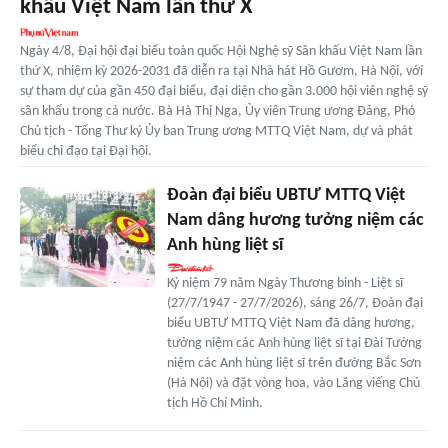
khấu Việt Nam lần thứ X
Ngày 4/8, Đại hội đại biểu toàn quốc Hội Nghệ sỹ Sân khấu Việt Nam lần
thứ X, nhiệm kỳ 2026-2031 đã diễn ra tại Nhà hát Hồ Gươm, Hà Nội, với
sự tham dự của gần 450 đại biểu, đại diện cho gần 3.000 hội viên nghệ sỹ
sân khấu trong cả nước. Bà Hà Thị Nga, Ủy viên Trung ương Đảng, Phó
Chủ tịch - Tổng Thư ký Ủy ban Trung ương MTTQ Việt Nam, dự và phát
biểu chỉ đạo tại Đại hội.
Đoàn đại biểu UBTƯ MTTQ Việt
Nam dâng hương tưởng niệm các
Anh hùng liệt sĩ
Kỷ niệm 79 năm Ngày Thương binh - Liệt sĩ
(27/7/1947 - 27/7/2026), sáng 26/7, Đoàn đại
biểu UBTƯ MTTQ Việt Nam đã dâng hương,
tưởng niệm các Anh hùng liệt sĩ tại Đài Tưởng
niệm các Anh hùng liệt sĩ trên đường Bắc Sơn
(Hà Nội) và đặt vòng hoa, vào Lăng viếng Chủ
tịch Hồ Chí Minh.