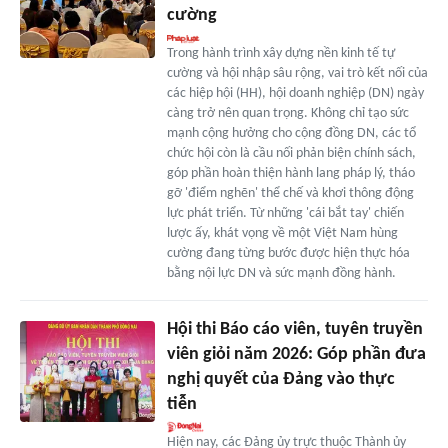
cường
Trong hành trình xây dựng nền kinh tế tự
cường và hội nhập sâu rộng, vai trò kết nối của
các hiệp hội (HH), hội doanh nghiệp (DN) ngày
càng trở nên quan trọng. Không chỉ tạo sức
mạnh cộng hưởng cho cộng đồng DN, các tổ
chức hội còn là cầu nối phản biện chính sách,
góp phần hoàn thiện hành lang pháp lý, tháo
gỡ 'điểm nghẽn' thể chế và khơi thông động
lực phát triển. Từ những 'cái bắt tay' chiến
lược ấy, khát vọng về một Việt Nam hùng
cường đang từng bước được hiện thực hóa
bằng nội lực DN và sức mạnh đồng hành.
Hội thi Báo cáo viên, tuyên truyền
viên giỏi năm 2026: Góp phần đưa
nghị quyết của Đảng vào thực
tiễn
Hiện nay, các Đảng ủy trực thuộc Thành ủy