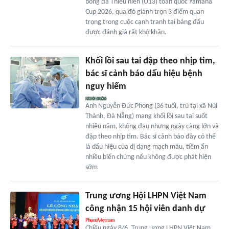
bóng đá Thiếu niên (U13) toàn quốc Yamaha
Cup 2026, qua đó giành trọn 3 điểm quan
trọng trong cuộc cạnh tranh tại bảng đấu
được đánh giá rất khó khăn.
Khối lồi sau tai đập theo nhịp tim,
bác sĩ cảnh báo dấu hiệu bệnh
nguy hiểm
Anh Nguyễn Đức Phong (36 tuổi, trú tại xã Núi
Thành, Đà Nẵng) mang khối lồi sau tai suốt
nhiều năm, không đau nhưng ngày càng lớn và
đập theo nhịp tim. Bác sĩ cảnh báo đây có thể
là dấu hiệu của dị dạng mạch máu, tiềm ẩn
nhiều biến chứng nếu không được phát hiện
sớm
Trung ương Hội LHPN Việt Nam
công nhận 15 hội viên danh dự
Chiều ngày 8/6, Trung ương LHPN Việt Nam