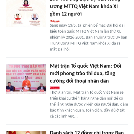
ương MTTQ Việt Nam khóa XI
gồm 12 người
Sáng ngày 13/5, tại phiên bế mạc Đại hội đại
biểu toàn quốc MTTQ Việt Nam lần thứ XI,
nhiệm kỳ 2026-2031, Ban Thường trực Ủy ban
Trung ương MTTQ Việt Nam khóa XI đã ra
mắt Đại hội.
Mặt trận Tổ quốc Việt Nam: Đổi
mới phong trào thi đua, tăng
cường đối thoại nhân dân
Thời gian tới, Mặt trận Tổ quốc Việt Nam sẽ
triển khai cụ thể 'Tháng nghe dân nói' để có
thể lắng nghe được ý kiến của người dân, đảm
bảo tính khách quan, toàn diện, đầy đủ ở tất
cả các lĩnh vực...
Danh sách 12 đồng chí trong Ban