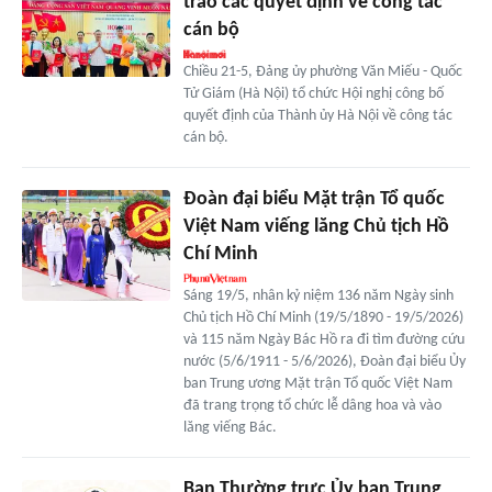
trao các quyết định về công tác
cán bộ
Chiều 21-5, Đảng ủy phường Văn Miếu - Quốc
Tử Giám (Hà Nội) tổ chức Hội nghị công bố
quyết định của Thành ủy Hà Nội về công tác
cán bộ.
Đoàn đại biểu Mặt trận Tổ quốc
Việt Nam viếng lăng Chủ tịch Hồ
Chí Minh
Sáng 19/5, nhân kỷ niệm 136 năm Ngày sinh
Chủ tịch Hồ Chí Minh (19/5/1890 - 19/5/2026)
và 115 năm Ngày Bác Hồ ra đi tìm đường cứu
nước (5/6/1911 - 5/6/2026), Đoàn đại biểu Ủy
ban Trung ương Mặt trận Tổ quốc Việt Nam
đã trang trọng tổ chức lễ dâng hoa và vào
lăng viếng Bác.
Ban Thường trực Ủy ban Trung