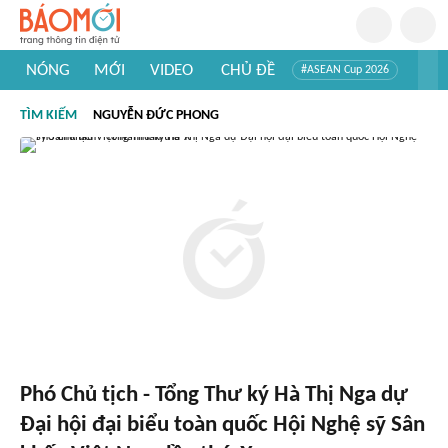
NÓNG
MỚI
VIDEO
CHỦ ĐỀ
#ASEAN Cup 2026
#Trí tuệ nhân tạo
#Mỹ - Iran
#Khám phá Việt Nam
TÌM KIẾM
NGUYỄN ĐỨC PHONG
#Khám phá thế giới
Phó Chủ tịch - Tổng Thư ký Hà Thị Nga dự
Đại hội đại biểu toàn quốc Hội Nghệ sỹ Sân