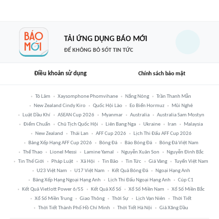
TẢI ỨNG DỤNG BÁO MỚI
ĐỂ KHÔNG BỎ SÓT TIN TỨC
Điều khoản sử dụng
Chính sách bảo mật
Tô Lâm
Xaysomphone Phomvihane
Nắng Nóng
Trần Thanh Mẫn
New Zealand Cindy Kiro
Quốc Hội Lào
Eo Biển Hormuz
Mũi Nghê
Luật Dầu Khí
ASEAN Cup 2026
Myanmar
Australia
Australia Sam Mostyn
Điểm Chuẩn
Chủ Tịch Quốc Hội
Liên Bang Nga
Ukraine
Iran
Malaysia
New Zealand
Thái Lan
AFF Cup 2026
Lịch Thi Đấu AFF Cup 2026
Bảng Xếp Hạng AFF Cup 2026
Bóng Đá
Báo Bóng Đá
Bóng Đá Việt Nam
Thể Thao
Lionel Messi
Lamine Yamal
Nguyễn Xuân Son
Nguyễn Đình Bắc
Tin Thế Giới
Pháp Luật
Xã Hội
Tin Bão
Tin Tức
Giá Vàng
Tuyển Việt Nam
U23 Việt Nam
U17 Việt Nam
Kết Quả Bóng Đá
Ngoại Hạng Anh
Bảng Xếp Hạng Ngoại Hạng Anh
Lịch Thi Đấu Ngoại Hạng Anh
Cúp C1
Kết Quả Vietlott Power 6/55
Kết Quả Xổ Số
Xổ Số Miền Nam
Xổ Số Miền Bắc
Xổ Số Miền Trung
Giao Thông
Thời Sự
Lịch Vạn Niên
Thời Tiết
Thời Tiết Thành Phố Hồ Chí Minh
Thời Tiết Hà Nội
Giá Xăng Dầu