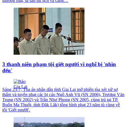
thương mại, di sản du lịch và cảng…
3 thanh niên phạm tội giết người vì nghĩ bị 'nhìn
đểu'
Sáng 23-7, Tòa án nhân dân tỉnh Gia Lai mở phiên tòa xét xử sơ
thẩm và tuyên phạt các bị cáo Ngô Anh Vũ (SN 2006), Trương Văn
Trung (SN 2002) và Trần Như Phong (SN 2005, cùng trú tại TP.
Buôn Ma Thuột, tỉnh Đăk Lăk) tổng hình phạt 23 năm tù cùng về
tội 'Giết người'.