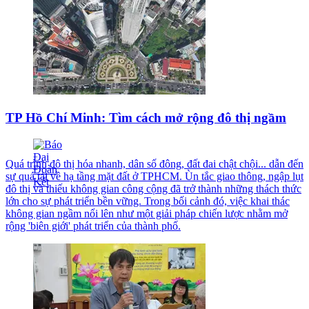
TP Hồ Chí Minh: Tìm cách mở rộng đô thị ngầm
Quá trình đô thị hóa nhanh, dân số đông, đất đai chật chội... dẫn đến
sự quá tải về hạ tầng mặt đất ở TPHCM. Ùn tắc giao thông, ngập lụt
đô thị và thiếu không gian công cộng đã trở thành những thách thức
lớn cho sự phát triển bền vững. Trong bối cảnh đó, việc khai thác
không gian ngầm nổi lên như một giải pháp chiến lược nhằm mở
rộng 'biên giới' phát triển của thành phố.