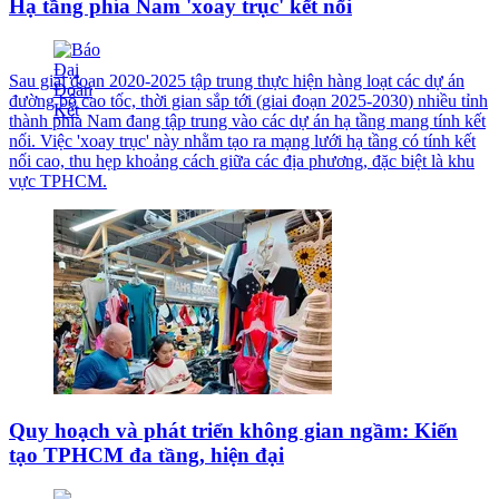
Hạ tầng phía Nam 'xoay trục' kết nối
Sau giai đoạn 2020-2025 tập trung thực hiện hàng loạt các dự án
đường bộ cao tốc, thời gian sắp tới (giai đoạn 2025-2030) nhiều tỉnh
thành phía Nam đang tập trung vào các dự án hạ tầng mang tính kết
nối. Việc 'xoay trục' này nhằm tạo ra mạng lưới hạ tầng có tính kết
nối cao, thu hẹp khoảng cách giữa các địa phương, đặc biệt là khu
vực TPHCM.
Quy hoạch và phát triển không gian ngầm: Kiến
tạo TPHCM đa tầng, hiện đại