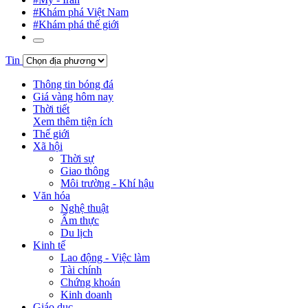
#Khám phá Việt Nam
#Khám phá thế giới
Tin
Thông tin bóng đá
Giá vàng hôm nay
Thời tiết
Xem thêm tiện ích
Thế giới
Xã hội
Thời sự
Giao thông
Môi trường - Khí hậu
Văn hóa
Nghệ thuật
Ẩm thực
Du lịch
Kinh tế
Lao động - Việc làm
Tài chính
Chứng khoán
Kinh doanh
Giáo dục