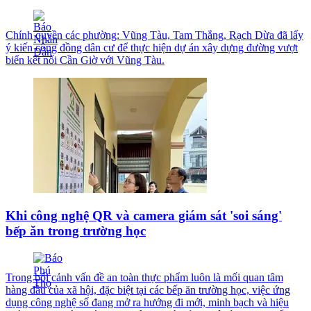
Chính quyền các phường: Vũng Tàu, Tam Thắng, Rạch Dừa đã lấy
ý kiến cộng đồng dân cư để thực hiện dự án xây dựng đường vượt
biển kết nối Cần Giờ với Vũng Tàu.
Khi công nghệ QR và camera giám sát 'soi sáng'
bếp ăn trong trường học
Trong bối cảnh vấn đề an toàn thực phẩm luôn là mối quan tâm
hàng đầu của xã hội, đặc biệt tại các bếp ăn trường học, việc ứng
dụng công nghệ số đang mở ra hướng đi mới, minh bạch và hiệu