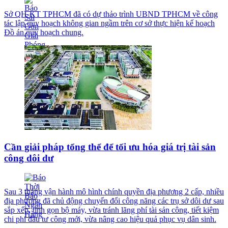
Sở QH-KT TPHCM đã có dự thảo trình UBND TPHCM về công
tác lập quy hoạch không gian ngầm trên cơ sở thực hiện kế hoạch
Đồ án quy hoạch chung.
Cần giải pháp tổng thể để tối ưu hóa giá trị tài sản
công dôi dư
Sau 3 tháng vận hành mô hình chính quyền địa phương 2 cấp, nhiều
địa phương đã chủ động chuyển đổi công năng các trụ sở dôi dư sau
sắp xếp, tinh gọn bộ máy, vừa tránh lãng phí tài sản công, tiết kiệm
chi phí đầu tư công mới, vừa nâng cao hiệu quả phục vụ dân sinh.