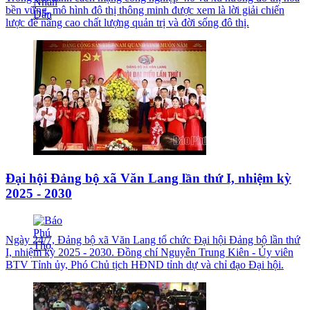
bền vững, mô hình đô thị thông minh được xem là lời giải chiến
lược để nâng cao chất lượng quản trị và đời sống đô thị.
Đại hội Đảng bộ xã Văn Lang lần thứ I, nhiệm kỳ
2025 - 2030
Ngày 24/7, Đảng bộ xã Văn Lang tổ chức Đại hội Đảng bộ lần thứ
I, nhiệm kỳ 2025 - 2030. Đồng chí Nguyễn Trung Kiên - Ủy viên
BTV Tỉnh ủy, Phó Chủ tịch HĐND tỉnh dự và chỉ đạo Đại hội.