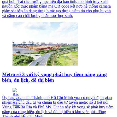
quả hơn. Tại các trường học trên địa bàn tỉnh, mô hình truy xuất
nguồn gốc thực phẩm bằng mã QR code kết hợp hệ thống camera
giám sát bếp ăn đang từng bước tạo dựng niềm tin cho phụ huynh
và nâng cao chất lượng chăm sóc học sinh.
Metro số 3 với kỳ vọng phát huy tiềm năng cảng
biển, du lịch, đô thị biển
Ủy ban nhân dân Thành phố Hồ Chí Minh vừa có quyết định giao
nhiệm vụ chủ đầu tư và chuẩn bị đầu tư tuyến metro số 3 kết nối
Vũng Tàu-Bà Rịa và Phú Mỹ. Dự án này kỳ vọng sẽ phát huy tiềm
năng của cảng biển, du lịch và đô thị biển ở khu vực phía đông
Thành phố Hồ Chí Minh.