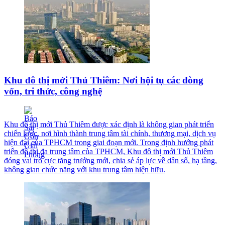
Khu đô thị mới Thủ Thiêm: Nơi hội tụ các dòng
vốn, tri thức, công nghệ
Khu đô thị mới Thủ Thiêm được xác định là không gian phát triển
chiến lược, nơi hình thành trung tâm tài chính, thương mại, dịch vụ
hiện đại của TPHCM trong giai đoạn mới. Trong định hướng phát
triển đô thị đa trung tâm của TPHCM, Khu đô thị mới Thủ Thiêm
đóng vai trò cực tăng trưởng mới, chia sẻ áp lực về dân số, hạ tầng,
không gian chức năng với khu trung tâm hiện hữu.