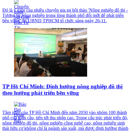
Đó là ý kiến của nhiều chuyên gia tại hội thảo 'Nông nghiệp đô thị -
Tương lai nông nghiệp trong lòng thành phố đổi mới để phát triển
bền vững' do UBND TPHCM tổ chức sáng ngày 26-11.
TP Hồ Chí Minh: Định hướng nông nghiệp đô thị
theo hướng phát triển bền vững
Tầm nhìn của TP Hồ Chí Minh đến năm 2050 vào nhóm 100 thành
phố của toàn cầu, tiến tới thu nhập cao. Trong cấu trúc phát triển đó,
nông nghiệp đô thị, nông nghiệp công nghệ cao, nông nghiệp sinh
thái hữu cơ không chỉ là ngành sản xuất, mà được định hướng thành