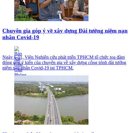
Chuyên gia góp ý về xây dựng Đài tưởng niệm nạn
nhân Covid-19
Ngày 6-11, Viện Nghiên cứu phát triển TPHCM tổ chức tọa đàm
đóng góp ý kiến của chuyên gia về xây dựng công trình đài tưởng
niệm nạn nhân Covid-19 tại TPHCM.