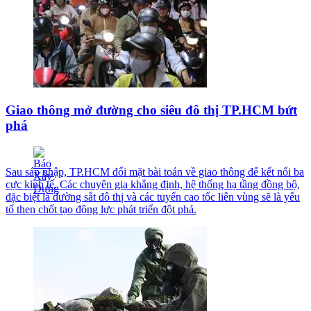
Giao thông mở đường cho siêu đô thị TP.HCM bứt
phá
Sau sáp nhập, TP.HCM đối mặt bài toán về giao thông để kết nối ba
cực kinh tế. Các chuyên gia khẳng định, hệ thống hạ tầng đồng bộ,
đặc biệt là đường sắt đô thị và các tuyến cao tốc liên vùng sẽ là yếu
tố then chốt tạo động lực phát triển đột phá.