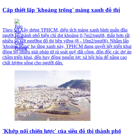
Cấp thiết lấp 'khoảng trống' mảng xanh đô thị
Theo Sở Xây dựng TPHCM, diện tích mảng xanh bình quân đầu
người tại thành phố hiện chỉ đạt khoảng 0,7m2/người, thấp hơn rất
nhiều so với ngưỡng đô thị bền vững (8 - 10m2/người). Nhằm lấp
'khoảng trống' hạ tầng xanh này, TPHCM đang quyết liệt triển khai
đồng bộ nhiều giải pháp từ rà soát quỹ đất công, đôn đốc các dự án
chậm triển khai, đến huy động nguồn lực xã hội hóa để nâng cao
chất lượng sống cho người dân.
'Khớp nối chiến lược' của siêu đô thị thành phố