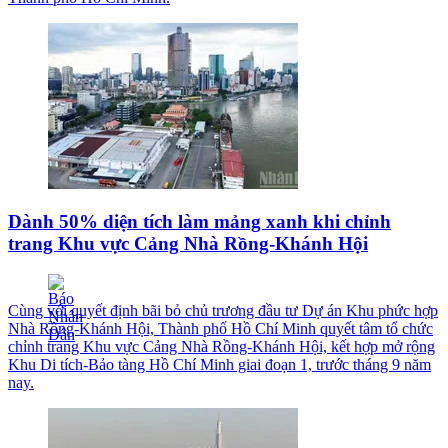
Dành 50% diện tích làm mảng xanh khi chỉnh
trang Khu vực Cảng Nhà Rồng-Khánh Hội
Cùng với quyết định bãi bỏ chủ trương đầu tư Dự án Khu phức hợp
Nhà Rồng-Khánh Hội, Thành phố Hồ Chí Minh quyết tâm tổ chức
chỉnh trang Khu vực Cảng Nhà Rồng-Khánh Hội, kết hợp mở rộng
Khu Di tích-Bảo tàng Hồ Chí Minh giai đoạn 1, trước tháng 9 năm
nay.