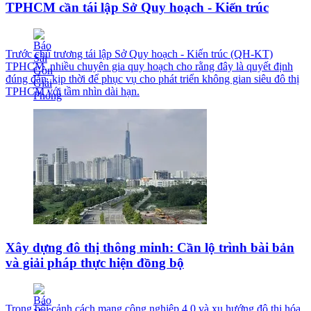
TPHCM cần tái lập Sở Quy hoạch - Kiến trúc
Trước chủ trương tái lập Sở Quy hoạch - Kiến trúc (QH-KT)
TPHCM, nhiều chuyên gia quy hoạch cho rằng đây là quyết định
đúng đắn, kịp thời để phục vụ cho phát triển không gian siêu đô thị
TPHCM với tầm nhìn dài hạn.
Xây dựng đô thị thông minh: Cần lộ trình bài bản
và giải pháp thực hiện đồng bộ
Trong bối cảnh cách mạng công nghiệp 4.0 và xu hướng đô thị hóa