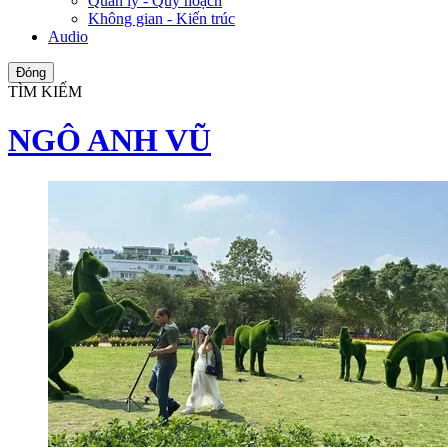
Quản lý - Quy hoạch
Không gian - Kiến trúc
Audio
Đóng
TÌM KIẾM
NGÔ ANH VŨ