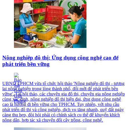
Nông nghiệp đô thị: Ứng dụng công nghệ cao để
phát triển bền vững
UBND TPHCM vừa tổ chức hội thảo 'Nông nghiệp đô thị - tương
lai nông nghiệp trong lòng thành phố, đổi mới để phát triển bền
vững'. Tại hội thảo, các chuyên gia đô thị, chuyên gia nông nghiệp
cùng xác định, nông nghiệp đô thị hiện đại, ứng dụng công nghệ
cao là hướng đi bền vững cho TPHCM. Tuy nhiên, với nhu cầu
phát triển đô thị và công nghiệp, dịch vụ tăng nhanh, quỹ đất ngày
càng thu hẹp, đòi hỏi phải có chính sách cụ thể để khuyến khích
nông dân, hợp tác xã chuyển đổi cây trồng, công nghệ.