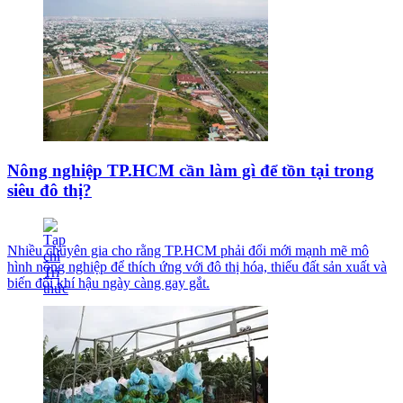
Nông nghiệp TP.HCM cần làm gì để tồn tại trong
siêu đô thị?
Nhiều chuyên gia cho rằng TP.HCM phải đổi mới mạnh mẽ mô
hình nông nghiệp để thích ứng với đô thị hóa, thiếu đất sản xuất và
biến đổi khí hậu ngày càng gay gắt.