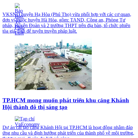
VKSND huyện Hạ Hòa (Phú Thọ) vừa phối hợp với các cơ quan,
đơn vị thuộc huyện Hà Hòa, gồm: TAND, Công an, Phòng Tư
pháp, Huyện Đoàn và 2 trường THPT trên địa bàn, tổ chức phiên
tòa giả định để tuyên truyền pháp luật.
TP.HCM mong muốn phát triển khu cảng Khánh
Hội thành đô thị sáng tạo
Dự án cải tạo cảng Khánh Hội tại TP.HCM là hoạt động nhằm đáp
ứng nhu cầu và định hướng phát triển của thành phố về môi trường,