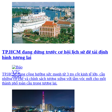
TP.HCM đang đứng trước cơ hội lịch sử để tái định
hình tương lai
TP.HCM đang cộng hưởng sức mạnh từ 3 trụ cột kinh tế lớn, cần
những cơ chế và chính sách tương xứng với tầm vóc mới cho một
thành phố toàn cầu trong tương lai.