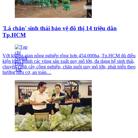
'Lá chắn' sinh thái bảo vệ đô thị 14 triệu dân
Tp.HCM
Với không gian nông nghiệp rộng hơn 454.000ha, Tp.HCM đủ điều
kiện hình thành các vùng sản xuất quy mô lớn, đa dạng hệ sinh thái,
chuyên canh cây công nghiệp, chăn nuôi quy mô lớn, phát triển theo
hướng hữu cơ, an toàn…