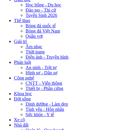
Học bổng - Du học
Đào tạo - Thi cử
Tuyển Sinh 2026
Thể thao
Bóng đá quốc tế
Bóng đá Việt Nam
Quần vợt
Giải trí
Âm nhạc
Thời trang
Điện ảnh - Truyền hình
Pháp luật
An ninh - Trật tự
Hình sự - Dân sự
Công nghệ
CNTT - Viễn thông
Thiết bị - Phần cứng
Khoa học
Đời sống
Dinh dưỡng - Làm đẹp
Tình yêu - Hôn nhân
Sức khỏe - Y tế
Xe cộ
Nhà đất