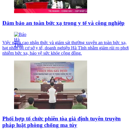
Đảm bảo an toàn bức xạ trong y tế và công nghiệp
Việc nâng cao nhận thức và giám sát thường xuyên an toàn bức xạ,
hạt nhân tại cơ sở y tế, doanh nghiệp Hà Tĩnh nhằm giảm rủi ro phơi
nhiễm bức xạ, bảo vệ sức khỏe cộng đồng.
Phối hợp tổ chức phiên tòa giả định tuyên truyền
pháp luật phòng chống ma túy