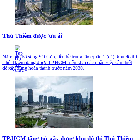
Thủ Thiêm được 'ưu ái'
Nằm bên bờ sông Sài Gòn, liền kề trung tâm quận 1 (cũ), khu đô thị
Thủ Thiêm đang được TP.HCM triển khai các phần việc cần thiết
để xây dựng hoàn thành trước năm 2030.
TP.HCM tăng tốc xây dựng khu đô thị Thủ Thiêm