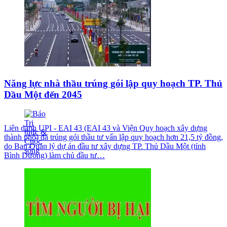
Năng lực nhà thầu trúng gói lập quy hoạch TP. Thủ
Dầu Một đến 2045
Liên danh UPI - EAI 43 (EAI 43 và Viện Quy hoạch xây dựng
thành phố) đã trúng gói thầu tư vấn lập quy hoạch hơn 21,5 tỷ đồng,
do Ban Quản lý dự án đầu tư xây dựng TP. Thủ Dầu Một (tỉnh
Bình Dương) làm chủ đầu tư…