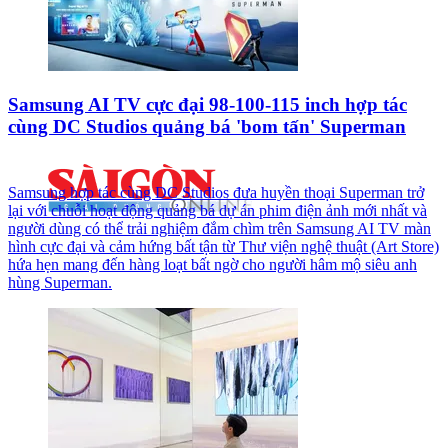
Samsung AI TV cực đại 98-100-115 inch hợp tác
cùng DC Studios quảng bá 'bom tấn' Superman
Samsung hợp tác cùng DC Studios đưa huyền thoại Superman trở
lại với chuỗi hoạt động quảng bá dự án phim điện ảnh mới nhất và
người dùng có thể trải nghiệm đắm chìm trên Samsung AI TV màn
hình cực đại và cảm hứng bất tận từ Thư viện nghệ thuật (Art Store)
hứa hẹn mang đến hàng loạt bất ngờ cho người hâm mộ siêu anh
hùng Superman.