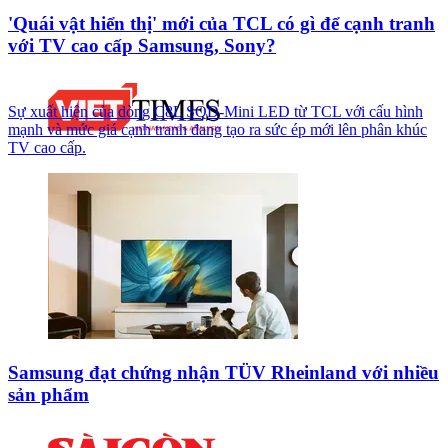
'Quái vật hiển thị' mới của TCL có gì để cạnh tranh
với TV cao cấp Samsung, Sony?
Sự xuất hiện của dòng C8L SQD-Mini LED từ TCL với cấu hình
mạnh và mức giá cạnh tranh đang tạo ra sức ép mới lên phân khúc
TV cao cấp.
Samsung đạt chứng nhận TÜV Rheinland với nhiều
sản phẩm