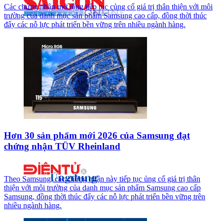
Các chứng nhận mở rộng tiếp tục củng cố giá trị thân thiện với môi
trường của danh mục sản phẩm Samsung cao cấp, đồng thời thúc
đẩy các nỗ lực phát triển bền vững trên nhiều ngành hàng.
Hơn 30 sản phẩm mới 2026 của Samsung đạt
chứng nhận TÜV Rheinland
Theo Samsung, các chứng nhận này tiếp tục ủng cố giá trị thân
thiện với môi trường của danh mục sản phẩm Samsung cao cấp
Samsung, đồng thời thúc đẩy các nỗ lực phát triển bền vững trên
nhiều ngành hàng.