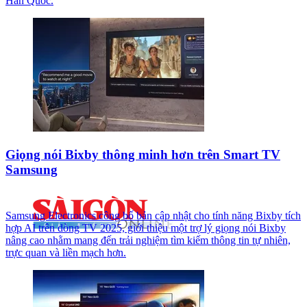
Hàn Quốc.
Giọng nói Bixby thông minh hơn trên Smart TV
Samsung
Samsung Electronics công bố bản cập nhật cho tính năng Bixby tích
hợp AI trên dòng TV 2025, giới thiệu một trợ lý giọng nói Bixby
nâng cao nhằm mang đến trải nghiệm tìm kiếm thông tin tự nhiên,
trực quan và liền mạch hơn.