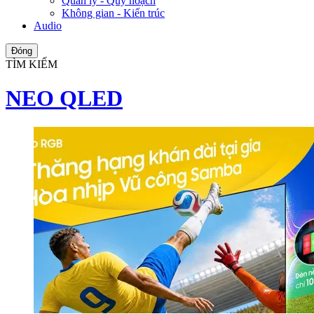
Quản lý - Quy hoạch
Không gian - Kiến trúc
Audio
Đóng
TÌM KIẾM
NEO QLED