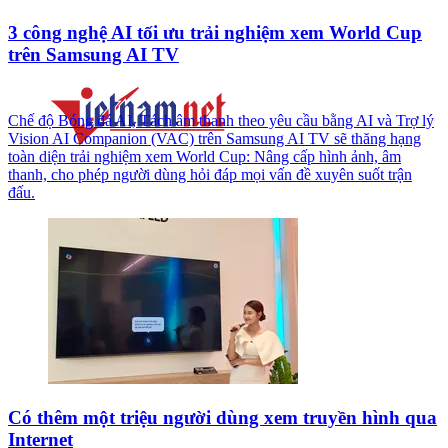
3 công nghệ AI tối ưu trải nghiệm xem World Cup
trên Samsung AI TV
Chế độ Bóng đá AI, Tách âm thanh theo yêu cầu bằng AI và Trợ lý
Vision AI Companion (VAC) trên Samsung AI TV sẽ thăng hạng
toàn diện trải nghiệm xem World Cup: Nâng cấp hình ảnh, âm
thanh, cho phép người dùng hỏi đáp mọi vấn đề xuyên suốt trận
đấu.
Có thêm một triệu người dùng xem truyền hình qua
Internet