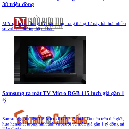
38 triệu đồng
Mức giảm của dòng TV Samsung trong tháng 12 này lớn hơn nhiều
so với các thương hiệu khác.
Samsung ra mắt TV Micro RGB 115 inch giá gần 1
tỷ
Samsung giới thiệu TV Micro RGB 115 inch đầu tiên trên thế giới,
hứa hẹn chất lượng hình ảnh vượt trội và mức giá gần 1 tỷ đồng tại