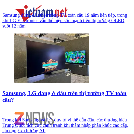
Samsung đứng đầu thị trường TV toàn cầu 19 năm liên tiếp, trong
khi LG Electronics vẫn thể hiện sức mạnh trên thị trường OLED
suốt 12 năm.
Samsung, LG đang ở đâu trên thị trường TV toàn
cầu?
Trong khi Samsung và LG duy trì vị thế dẫn đầu, các thương hiệu
Trung Quốc tích cực cạnh tranh khi thâm nhập phân khúc cao cấp,
tận dụng xu hướng AI.