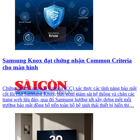
Samsung Knox đạt chứng nhận Common Criteria
cho màn hình
Chứng nhận Common Criteria (CC) xác thực các tính năng bảo mật
cốt lõi của Samsung Knox, bao gồm giám sát hệ thống và chặn các
trang web lừa đảo, qua đó Samsung hướng tới xây dựng một môi
trường bảo mật đồng bộ trên toàn bộ hệ sinh thái thiết bị hiển thị…