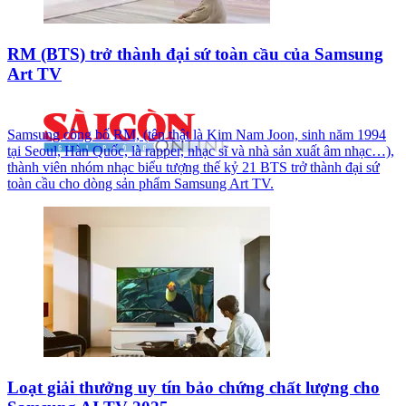
RM (BTS) trở thành đại sứ toàn cầu của Samsung
Art TV
Samsung công bố RM, (tên thật là Kim Nam Joon, sinh năm 1994
tại Seoul, Hàn Quốc, là rapper, nhạc sĩ và nhà sản xuất âm nhạc…),
thành viên nhóm nhạc biểu tượng thế kỷ 21 BTS trở thành đại sứ
toàn cầu cho dòng sản phẩm Samsung Art TV.
Loạt giải thưởng uy tín bảo chứng chất lượng cho