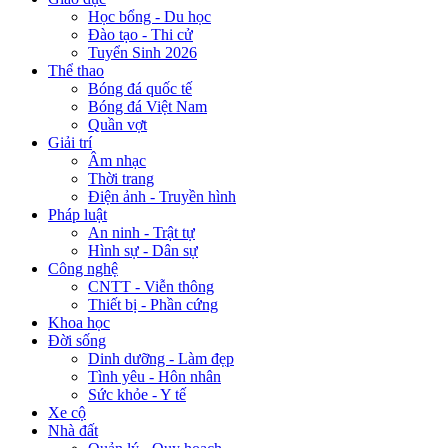
Học bổng - Du học
Đào tạo - Thi cử
Tuyển Sinh 2026
Thể thao
Bóng đá quốc tế
Bóng đá Việt Nam
Quần vợt
Giải trí
Âm nhạc
Thời trang
Điện ảnh - Truyền hình
Pháp luật
An ninh - Trật tự
Hình sự - Dân sự
Công nghệ
CNTT - Viễn thông
Thiết bị - Phần cứng
Khoa học
Đời sống
Dinh dưỡng - Làm đẹp
Tình yêu - Hôn nhân
Sức khỏe - Y tế
Xe cộ
Nhà đất