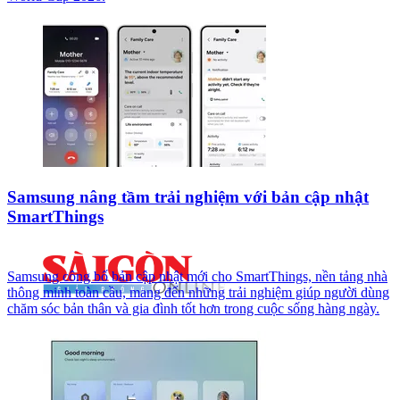
Samsung nâng tầm trải nghiệm với bản cập nhật
SmartThings
Samsung công bố bản cập nhật mới cho SmartThings, nền tảng nhà
thông minh toàn cầu, mang đến những trải nghiệm giúp người dùng
chăm sóc bản thân và gia đình tốt hơn trong cuộc sống hàng ngày.