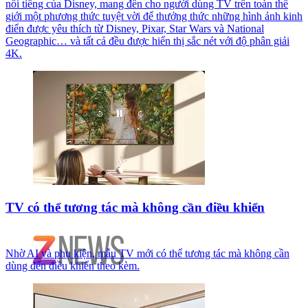
nổi tiếng của Disney, mang đến cho người dùng TV trên toàn thế
giới một phương thức tuyệt vời để thưởng thức những hình ảnh kinh
điển được yêu thích từ Disney, Pixar, Star Wars và National
Geographic… và tất cả đều được hiển thị sắc nét với độ phân giải
4K.
TV có thể tương tác mà không cần điều khiển
Nhờ AI và phụ kiện, mẫu TV mới có thể tương tác mà không cần
dùng đến điều khiển theo kèm.