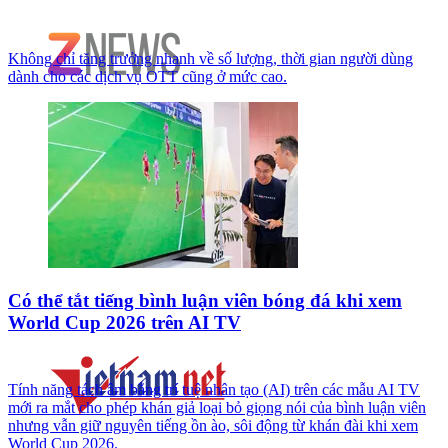
Không chỉ tăng trưởng nhanh về số lượng, thời gian người dùng
dành cho các dịch vụ OTT cũng ở mức cao.
Có thể tắt tiếng bình luận viên bóng đá khi xem
World Cup 2026 trên AI TV
Tính năng tách âm bằng trí tuệ nhân tạo (AI) trên các mẫu AI TV
mới ra mắt cho phép khán giả loại bỏ giọng nói của bình luận viên
nhưng vẫn giữ nguyên tiếng ồn ào, sôi động từ khán đài khi xem
World Cup 2026.