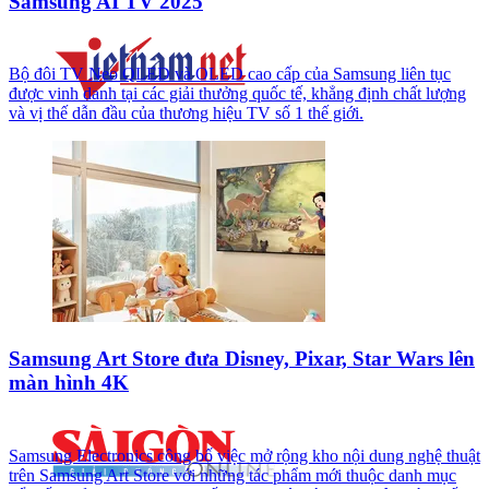
Samsung AI TV 2025
Bộ đôi TV Neo QLED và OLED cao cấp của Samsung liên tục
được vinh danh tại các giải thưởng quốc tế, khẳng định chất lượng
và vị thế dẫn đầu của thương hiệu TV số 1 thế giới.
Samsung Art Store đưa Disney, Pixar, Star Wars lên
màn hình 4K
Samsung Electronics công bố việc mở rộng kho nội dung nghệ thuật
trên Samsung Art Store với những tác phẩm mới thuộc danh mục