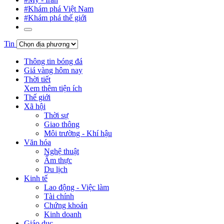
#Khám phá Việt Nam
#Khám phá thế giới
Tin
Thông tin bóng đá
Giá vàng hôm nay
Thời tiết
Xem thêm tiện ích
Thế giới
Xã hội
Thời sự
Giao thông
Môi trường - Khí hậu
Văn hóa
Nghệ thuật
Ẩm thực
Du lịch
Kinh tế
Lao động - Việc làm
Tài chính
Chứng khoán
Kinh doanh
Giáo dục