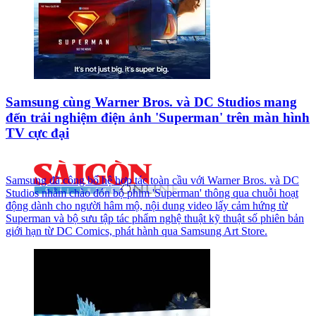
Samsung cùng Warner Bros. và DC Studios mang
đến trải nghiệm điện ảnh 'Superman' trên màn hình
TV cực đại
Samsung đã công bố hệ hợp tác toàn cầu với Warner Bros. và DC
Studios nhằm chào đón bộ phim 'Superman' thông qua chuỗi hoạt
động dành cho người hâm mộ, nội dung video lấy cảm hứng từ
Superman và bộ sưu tập tác phẩm nghệ thuật kỹ thuật số phiên bản
giới hạn từ DC Comics, phát hành qua Samsung Art Store.