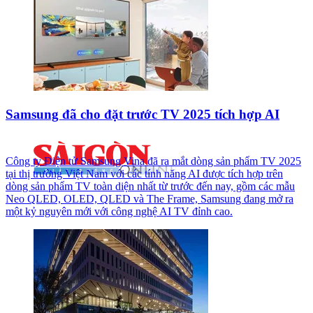
Samsung đã cho đặt trước TV 2025 tích hợp AI
Công ty Điện tử Samsung Vina đã ra mắt dòng sản phẩm TV 2025
tại thị trường Việt Nam với các tính năng AI được tích hợp trên
dòng sản phẩm TV toàn diện nhất từ trước đến nay, gồm các mẫu
Neo QLED, OLED, QLED và The Frame, Samsung đang mở ra
một kỷ nguyên mới với công nghệ AI TV đỉnh cao.