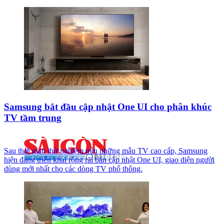
Samsung bắt đầu cập nhật One UI cho phân khúc
TV tầm trung
Sau thời gian thử nghiệm trên những mẫu TV cao cấp, Samsung
hiện đang triển khai rộng rãi bản cập nhật One UI, giao diện người
dùng mới nhất cho các dòng TV phổ thông.