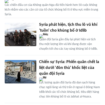
Các chiến đấu cơ của Không quân Nga đã tiến hành hơn 50 cuộc không
kích nhằm vào các căn cứ của tổ chức khủng bố IS ở khu vực miền trung
Syria.
Syria phát hiện, tịch thu lô vũ khí
'tuồn' cho khủng bố ở Idlib
Quân đội Syria gần đây lại phát hiện và tịch
thu một lượng lớn vũ khí đang được vận
chuyển tới cho các tay súng khủng bố ở Idlib.
Chiến sự Syria: Phiến quân chết la
liệt dưới 'đòn thù' khốc liệt của
quân đội Syria
Lực lượng quân đội Syria đã dọn sạch hàng
chục ngôi làng và thị trấn ở ngoại ô Đông Nam
Idlib khỏi các tổ chức khủng bố, tiêu diệt hàng
chục tên khủng bố IS và Jabhat al-Nusra.