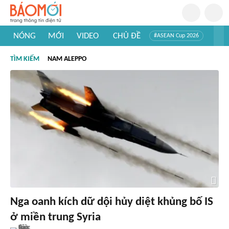
NÓNG
MỚI
VIDEO
CHỦ ĐỀ
#ASEAN Cup 2026
#Trí tuệ nhân tạo
#Mỹ - Iran
#Khám phá Việt Nam
TÌM KIẾM
NAM ALEPPO
#Khám phá thế giới
Nga oanh kích dữ dội hủy diệt khủng bố IS
ở miền trung Syria