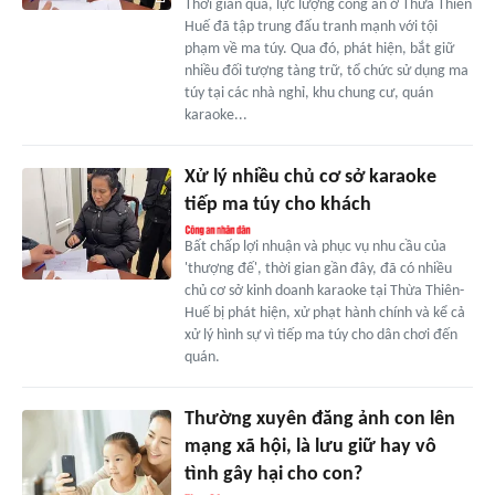
Thời gian qua, lực lượng công an ở Thừa Thiên
Huế đã tập trung đấu tranh mạnh với tội
phạm về ma túy. Qua đó, phát hiện, bắt giữ
nhiều đối tượng tàng trữ, tổ chức sử dụng ma
túy tại các nhà nghỉ, khu chung cư, quán
karaoke...
Xử lý nhiều chủ cơ sở karaoke
tiếp ma túy cho khách
Bất chấp lợi nhuận và phục vụ nhu cầu của
'thượng đế', thời gian gần đây, đã có nhiều
chủ cơ sở kinh doanh karaoke tại Thừa Thiên-
Huế bị phát hiện, xử phạt hành chính và kể cả
xử lý hình sự vì tiếp ma túy cho dân chơi đến
quán.
Thường xuyên đăng ảnh con lên
mạng xã hội, là lưu giữ hay vô
tình gây hại cho con?