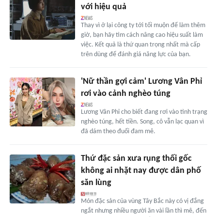
với hiệu quả
Thay vì ở lại công ty tới tối muộn để làm thêm
giờ, bạn hãy tìm cách nâng cao hiệu suất làm
việc. Kết quả là thứ quan trọng nhất mà cấp
trên dùng để đánh giá năng lực của bạn.
'Nữ thần gợi cảm' Lương Vân Phỉ
rơi vào cảnh nghèo túng
Lương Vân Phỉ cho biết đang rơi vào tình trạng
nghèo túng, hết tiền. Song, cô vẫn lạc quan vì
đã dám theo đuổi đam mê.
Thứ đặc sản xưa rụng thối gốc
không ai nhặt nay được dân phố
săn lùng
Món đặc sản của vùng Tây Bắc này có vị đắng
ngắt nhưng nhiều người ăn vài lần thì mê, đến