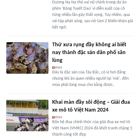
Dương Na Na thủ vai nữ chính trong dự án
phim 'Băng Tuyết Dao' vì diễn xuất của cô
từng nhiều lần gây thất vọng. Tuy nhiên, qua
vài tập phát sóng, sao nữ Gen Z khiến khán giả
bất ngờ.
Thứ xưa rụng đầy không ai biết
nay thành đặc sản dân phố săn
lùng
Đây là đặc sản của Tây Bắc, có vị hơi đắng
nhưng khi ăn quen nhiều người lại 'mê', đến
mùa phải lùng mua cho bằng được.
Khai màn đầy sôi động – Giải đua
xe mô tô Việt Nam 2024
Bốn hệ đua chính thức của giải đua xe mô tô
Việt Nam (VMRC) 2024 đã khởi tranh chặng 1
thành công tốt đẹp