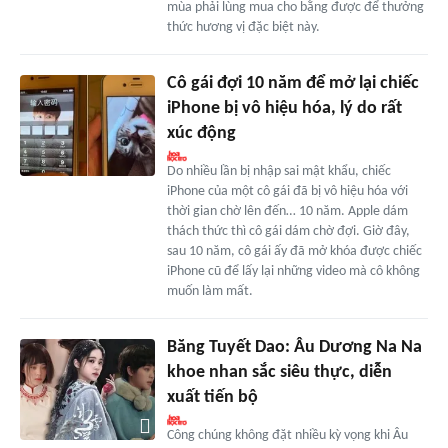
mùa phải lùng mua cho bằng được để thưởng
thức hương vị đặc biệt này.
Cô gái đợi 10 năm để mở lại chiếc
iPhone bị vô hiệu hóa, lý do rất
xúc động
Do nhiều lần bị nhập sai mật khẩu, chiếc
iPhone của một cô gái đã bị vô hiệu hóa với
thời gian chờ lên đến… 10 năm. Apple dám
thách thức thì cô gái dám chờ đợi. Giờ đây,
sau 10 năm, cô gái ấy đã mở khóa được chiếc
iPhone cũ để lấy lại những video mà cô không
muốn làm mất.
Băng Tuyết Dao: Âu Dương Na Na
khoe nhan sắc siêu thực, diễn
xuất tiến bộ
Công chúng không đặt nhiều kỳ vọng khi Âu