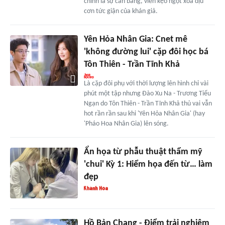
chính là sự cân bằng, viên kẹo ngọt xoa dịu
cơn tức giận của khán giả.
Yên Hỏa Nhân Gia: Cnet mê
'không đường lui' cặp đôi học bá
Tôn Thiên - Trần Tĩnh Khả
Là cặp đôi phụ với thời lượng lên hình chỉ vài
phút một tập nhưng Đào Xu Na - Trương Tiểu
Ngạn do Tôn Thiên - Trần Tĩnh Khả thủ vai vẫn
hot rần rần sau khi 'Yên Hỏa Nhân Gia' (hay
'Pháo Hoa Nhân Gia) lên sóng.
Ẩn họa từ phẫu thuật thẩm mỹ
'chui' Kỳ 1: Hiểm họa đến từ… làm
đẹp
Hồ Bản Chang - Điểm trải nghiệm