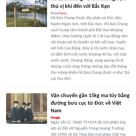
thú vị khi đến với Bắc Kạn
Hồ Bản Chang thuộc địa phận xã Đức Vân,
huyện Ngân Sơn, tỉnh Bắc Kạn. Hồ Bản Chang
cách trung tâm thành phố Bắc Kạn khoảng
60km, theo hướng Quốc lộ 3 đi Cao Bằng nên
rất thuận lợi di chuyển và kết nối tour, tuyến
với tỉnh Cao Bằng. Đây là hồ nước nhân tạo,
có diện tích mặt nước khoảng 40 ha, với mặt
nước xanh, thoáng đãng, xung quang hồ là
những cánh rừng thông những dãy đồi thông
thơ mộng khiến hồ Bản Chang được ví như 'Đà
Lạt thu nhỏ'.
Vận chuyển gần 15kg ma túy bằng
đường bưu cục từ Đức về Việt
Nam
Ngày 18/12, TAND TP.HCM đã mở phiên tòa
xét xử đối với Nguyễn Trọng Hoàng Trưởng
(SN 1994) về tội 'Mua bán trái phép chất ma