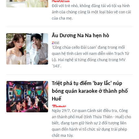
Đối với trẻ nhỏ, không đăng tải vô tội vạ hình
ảnh của chúng cũng là một loại bảo vệ con cái
của cha mẹ.
Âu Dương Na Na hẹn hò
'Công chúa cello Đài Loan' đang trong mối
quan hệ tình cảm với nam diễn viên Trạch Tử
Lộ. Hai nghệ sĩ từng đóng chung trong MV
'143'.
Triệt phá tụ điểm 'bay lắc' núp
bóng quán karaoke ở thành phố
Huế
Ngày 29/7, Cơ quan Cảnh sát điều tra, Công
an thành phố Huế (tỉnh Thừa Thiên - Huế) cho
biết, đang tạm giữ hình sự 2 đối tượng liên
quan đến hành vi tổ chức sử dụng trái phép
chất ma túy.