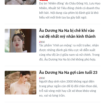
Dự án 'Nhiên đông' do Châu Đông Vũ, Lưu Hạo
Nhiên, Khuất Sở Tiêu đóng chính có doanh thu
bết bát. Nội dung của phim bị đánh giá là khó
hiểu với mối tình tay ba gây bất ngờ.
Âu Dương Na Na bị chê khi vào
vai đệ nhất mỹ nhân kinh thành
Tác phẩm 'Vĩnh an mộng' ra mắt trailer, nhận
được những đánh giá tiêu cực về diễn xuất
cũng như độ ăn ý giữa nam và nữ chính. Trong
đó, Âu Dương Na Na bị chê không phù hợp.
Âu Dương Na Na gợi cảm tuổi 23
Người đẹp sinh năm 2000 không ngại diện
trang phục ngắn cũn để lộ đôi chân thon dài,
trễ nải vòng một hay cắt xẻ khoe khéo vòng
eo, vai và lưng trần.