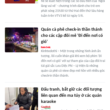
hè sẽ xuất hiện trong các số đầu tiên của 'Ngôi
làng vui vẻ' - chương trình dành cho trẻ em
phát sóng 21h30 từ thứ Hai đến thứ Sáu hàng
tuần trên VTV3 kể từ ngày 5/6.
Quán cà phê check-in thần thánh
cho các cặp đôi mê 'Đi đến nơi có
gió'
Kinhtedothi – Một trong những hình ảnh ấn
tượng, lôi cuốn khán giả khi xem bộ phim 'Đi
đến nơi có gió' với sự tham gia của cặp đôi trai
tài gái sắc Lưu Diệc Phi – Lý Hiện là những
quán cà phê có view đẹp mê hồn với nhiều góc
check-in thần thánh.
Đấu tranh, bắt giữ các đối tượng
liên quan đến ma túy ở các quán
karaoke