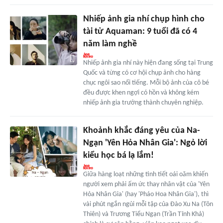
Nhiếp ảnh gia nhí chụp hình cho
tài tử Aquaman: 9 tuổi đã có 4
năm làm nghề
Nhiếp ảnh gia nhí này hiện đang sống tại Trung
Quốc và từng có cơ hội chụp ảnh cho hàng
chục ngôi sao nổi tiếng. Mỗi bộ ảnh của cô bé
đều được khen ngợi có hồn và không kém
nhiếp ảnh gia trưởng thành chuyên nghiệp.
Khoảnh khắc đáng yêu của Na-
Ngạn 'Yên Hỏa Nhân Gia': Ngỏ lời
kiểu học bá lạ lắm!
Giữa hàng loạt những tình tiết oái oăm khiến
người xem phải ấm ức thay nhân vật của 'Yên
Hỏa Nhân Gia' (hay 'Pháo Hoa Nhân Gia'), thì
vài phút ngắn ngủi mỗi tập của Đào Xu Na (Tôn
Thiên) và Trương Tiểu Ngạn (Trần Tĩnh Khả)