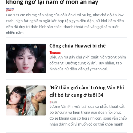
không ngờ lại nằm ở món ăn này
Cao 171 cm nhưng cân nặng của cô luôn dưới 50 kg, nhờ chế độ ăn low-
carb, high-fat nghiêm ngặt kết hợp tập gym đều đặn, nữ idol kiêm diễn
viên đã duy trì thân hình săn chắc, thanh thoát mà vẫn gợi cảm suốt
nhiều năm.
Công chúa Huawei bị chê
Diêu An Na gây chú ý khi xuất hiện trong phim
cổ trang 'Đường cung kỳ án'. Tuy nhiên, tạo
hình của nữ diễn viên gây tranh cãi.
'Nữ thần gợi cảm' Lương Vân Phỉ
cắt bỏ tử cung ở tuổi 34
Lương Vân Phỉ vừa trải qua ca phẫu thuật cắt
bỏ tử cung và hiện trong giai đoạn hồi phục.
Cô sẽ không còn cơ hội sinh con, song vẫn chấp
nhận đánh đổi vì muốn có cơ thể khỏe mạnh