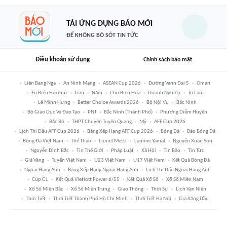
TẢI ỨNG DỤNG BÁO MỚI
ĐỂ KHÔNG BỎ SÓT TIN TỨC
Điều khoản sử dụng
Chính sách bảo mật
Liên Bang Nga
An Ninh Mạng
ASEAN Cup 2026
Đường Vành Đai 5
Oman
Eo Biển Hormuz
Iran
Năm
Chợ Biên Hòa
Doanh Nghiệp
Tô Lâm
Lê Minh Hưng
Better Choice Awards 2026
Bộ Nội Vụ
Bắc Ninh
Bộ Giáo Dục Và Đào Tạo
PNJ
Bắc Ninh (thành Phố)
Phương Diễm Huyền
Bắc Bộ
THPT Chuyên Tuyên Quang
Mỹ
AFF Cup 2026
Lịch Thi Đấu AFF Cup 2026
Bảng Xếp Hạng AFF Cup 2026
Bóng Đá
Báo Bóng Đá
Bóng Đá Việt Nam
Thể Thao
Lionel Messi
Lamine Yamal
Nguyễn Xuân Son
Nguyễn Đình Bắc
Tin Thế Giới
Pháp Luật
Xã Hội
Tin Bão
Tin Tức
Giá Vàng
Tuyển Việt Nam
U23 Việt Nam
U17 Việt Nam
Kết Quả Bóng Đá
Ngoại Hạng Anh
Bảng Xếp Hạng Ngoại Hạng Anh
Lịch Thi Đấu Ngoại Hạng Anh
Cúp C1
Kết Quả Vietlott Power 6/55
Kết Quả Xổ Số
Xổ Số Miền Nam
Xổ Số Miền Bắc
Xổ Số Miền Trung
Giao Thông
Thời Sự
Lịch Vạn Niên
Thời Tiết
Thời Tiết Thành Phố Hồ Chí Minh
Thời Tiết Hà Nội
Giá Xăng Dầu