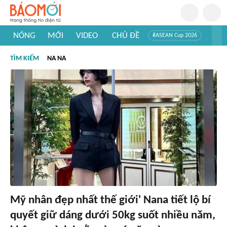
NÓNG
MỚI
VIDEO
CHỦ ĐỀ
#ASEAN Cup 2026
#Trí tuệ nhân tạo
#Mỹ - Iran
#Khám phá Việt Nam
TÌM KIẾM
NA NA
#Khám phá thế giới
Mỹ nhân đẹp nhất thế giới' Nana tiết lộ bí
quyết giữ dáng dưới 50kg suốt nhiều năm,