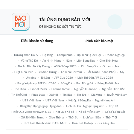
TẢI ỨNG DỤNG BÁO MỚI
ĐỂ KHÔNG BỎ SÓT TIN TỨC
Điều khoản sử dụng
Chính sách bảo mật
Đường Vành Đai 5
Hạ Tầng
Campuchia
Đại Biểu Quốc Hội
Doanh Nghiệp
Vùng Thủ Đô
An Ninh Mạng
Năm
Liên Bang Nga
Chợ Biên Hòa
Dự Án Đầu Tư Xây Dựng
ASEAN Cup 2026
Kim Sang-Sik
Oman
Iran
Luật Kiến Trúc
Lê Minh Hưng
Eo Biển Hormuz
Bắc Ninh (thành Phố)
Mỹ
Ukraine
Tô Lâm
AFF Cup 2026
Lịch Thi Đấu AFF Cup 2026
Bảng Xếp Hạng AFF Cup 2026
Bóng Đá
Báo Bóng Đá
Bóng Đá Việt Nam
Thể Thao
Lionel Messi
Lamine Yamal
Nguyễn Xuân Son
Nguyễn Đình Bắc
Tin Thế Giới
Pháp Luật
Xã Hội
Tin Bão
Tin Tức
Giá Vàng
Tuyển Việt Nam
U23 Việt Nam
U17 Việt Nam
Kết Quả Bóng Đá
Ngoại Hạng Anh
Bảng Xếp Hạng Ngoại Hạng Anh
Lịch Thi Đấu Ngoại Hạng Anh
Cúp C1
Kết Quả Vietlott Power 6/55
Kết Quả Xổ Số
Xổ Số Miền Nam
Xổ Số Miền Bắc
Xổ Số Miền Trung
Giao Thông
Thời Sự
Lịch Vạn Niên
Thời Tiết
Thời Tiết Thành Phố Hồ Chí Minh
Thời Tiết Hà Nội
Giá Xăng Dầu