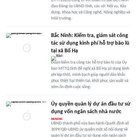
27/7/2026).Cùng đi với Đoàn có đại diện lãnh
đạo Đảng ủy UBND tỉnh, các sở: Nội vụ, Xây
dựng, Khoa học và Công nghệ, Nông nghiệp và
Môi trường.
Bắc Ninh: Kiểm tra, giám sát công
tác sử dụng kinh phí hỗ trợ bão lũ
tại xã Bố Hạ
Đoàn kiểm tra công tác hỗ trợ bão lũ của Ủy
ban MTTQ tỉnh đề nghị xã Bố Hạ sử dụng kinh
phí kịp thời, minh bạch giúp người dân khắc
phục thiệt hại thiên tai, khôi phục sản xuất và
sớm ổn định cuộc sống.
Ủy quyền quản lý dự án đầu tư sử
dụng vốn ngân sách nhà nước
UBND thành phố vừa ban hành Quyết định số
3099/QĐ-UBND ủy quyền một số nội dung về
quản lý dự án đầu tư sử dụng vốn ngân sách