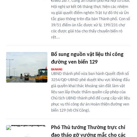
Chiều 28/7, Công an thành phố Hà Nội tổ chức
Hội nghị sơ kết 06 tháng thực hiện các nhiệm
vụ giải quyết điểm nghẽn Trật tự đô thị và Ùn
tắc giao thông trên địa bàn Thành phố. Con số
39/51 điểm ùn tắc được xử lý, 199/231 chợ
cóc được giải tỏa cho thấy chuyển biến rõ
rệt...
Bổ sung nguồn vật liệu thi công
đường ven biển 129
UBND thành phố vừa ban hành Quyết định số
3254/QĐ-UBND phê duyệt khu vực không đấu
giá quyền khai thác khoáng sản đất làm vật
liệu san lấp thuộc thẩm quyền cấp phép của
Chủ tịch UBND thành phố để cung cấp vật liệu
phục vụ thi công dự án Hoàn thiện đường ven
biển 129 (Võ Chí Công).
Phó Thủ tướng Thường trực chỉ
đạo tháo gỡ vướng mắc cho các