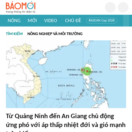
NÓNG
MỚI
VIDEO
CHỦ ĐỀ
#ASEAN Cup 2026
#Trí tuệ nhân tạo
#Mỹ - Iran
#Khám phá Việt Nam
TÌM KIẾM
NÔNG NGHIỆP VÀ MÔI TRƯỜNG
#Khám phá thế giới
Từ Quảng Ninh đến An Giang chủ động
ứng phó với áp thấp nhiệt đới và gió mạnh