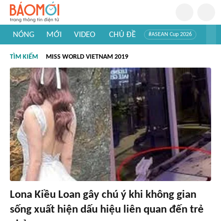
NÓNG
MỚI
VIDEO
CHỦ ĐỀ
#ASEAN Cup 2026
#Trí tuệ nhân tạo
#Mỹ - Iran
#Khám phá Việt Nam
TÌM KIẾM
MISS WORLD VIETNAM 2019
#Khám phá thế giới
Lona Kiều Loan gây chú ý khi không gian
sống xuất hiện dấu hiệu liên quan đến trẻ