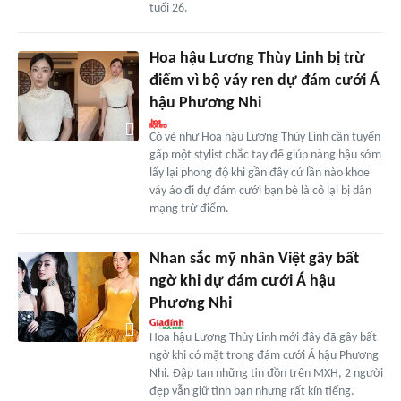
tuổi 26.
Hoa hậu Lương Thùy Linh bị trừ
điểm vì bộ váy ren dự đám cưới Á
hậu Phương Nhi
Có vẻ như Hoa hậu Lương Thùy Linh cần tuyển
gấp một stylist chắc tay để giúp nàng hậu sớm
lấy lại phong độ khi gần đây cứ lần nào khoe
váy áo đi dự đám cưới bạn bè là cô lại bị dân
mạng trừ điểm.
Nhan sắc mỹ nhân Việt gây bất
ngờ khi dự đám cưới Á hậu
Phương Nhi
Hoa hậu Lương Thùy Linh mới đây đã gây bất
ngờ khi có mặt trong đám cưới Á hậu Phương
Nhi. Đập tan những tin đồn trên MXH, 2 người
đẹp vẫn giữ tình bạn nhưng rất kín tiếng.