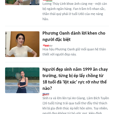
Lương Thùy Linh khoe ảnh cùng mẹ - một cán
bộ ngành ngân hàng. Fan trầm trồ nhan sắc,
thần thái quý phái ở tuổi U60 của mẹ nàng
hậu.
Phương Oanh dành lời khen cho
người đặc biệt
Hoa hậu Phương Oanh giữ mối quan hệ thân
thiết với người đẹp này.
Người đẹp sinh năm 1999 ăn chay
trường, từng bị ép lấy chồng từ
18 tuổi đã 'lột xác' rực rỡ như thế
nào?
Sinh ra và lớn lên tại An Giang, Lâm Bích Tuyền
(26 tuổi) từng trải qua tuổi thơ đầy thử thách
khi bị gia đình thúc ép kết hôn sớm. Tuy nhiên,
người đẹp không từ bỏ ước mơ, kiên định