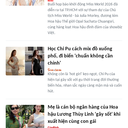
Buổi họp báo khởi động Miss World 2026 đã
diễn ra tại TP.HCM với sự tham dự của Chủ
tịch Miss World - bà Julia Morley, đương kim
Hoa hậu Thế giới Opal Suchata Chuangsri,
cùng hàng loạt Hoa hậu đình đám của showbiz
Việt.
Học Chi Pu cách mix đồ xuống
phố, đi biển 'chuẩn không cần
chỉnh'
Không còn là 'hot girl' kẹo ngọt, Chi Pu của
hiện tại gây sốt với gu thời trang đời thường
biến hóa, nhan sắc ngày càng mặn mà và cuốn
hút.
Mẹ là cán bộ ngân hàng của Hoa
hậu Lương Thùy Linh 'gây sốt' khi
xuất hiện cùng con gái