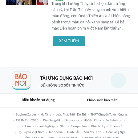
Trong khi Lương Thùy Linh chọn đầm trắng
cầu kỳ, thì Trần Tiểu Vy sang chảnh với thiết kế
màu đồng, còn Đoàn Thiên Ân xuất hiện bồng
bềnh trong mẫu dạ hội xanh navy tại Lễ bế
mạc Liên hoan phim Việt Nam lần thứ 24.
XEM THÊM
TẢI ỨNG DỤNG BÁO MỚI
ĐỂ KHÔNG BỎ SÓT TIN TỨC
Điều khoản sử dụng
Chính sách bảo mật
Sophon Zaram
Hạ Tầng
Luật Phát Triển Đô Thị
THPT Chuyên Tuyên Quang
ASEAN Cup 2026
Kim Sang-Sik
Singapore
Hồ Văn Khoa
Eo Biển Hormuz
Tô Lâm
Doanh Nghiệp
Năm
Campuchia
Khánh Sky
Tháo Gỡ
Đội Tuyển Việt Nam
Indonesia
Đình Bắc
Sân Mỹ Đình
Liên Bang Nga