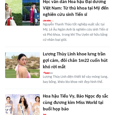
Học vấn dàn Hoa hậu Đại dương
Việt Nam: Từ thủ khoa tại Mỹ đến
nghiên cứu sinh Tiến sĩ
Nguyễn Thanh Thảo tốt nghiệp xuất sắc tại
Mỹ, Lê Âu Ngân Anh là nghiên cứu sinh Tiến sĩ
và Phó khoa, trong khi Thu Uyên sở hữu bằng
cử nhân loại giỏi.
Lương Thùy Linh khoe lưng trần
gợi cảm, đôi chân 1m22 cuốn hút
khó rời mắt
Lương Thùy Linh diện thiết kế váy mỏng tang,
bay bổng, khéo léo khoe nét đẹp hình thể.
Hoa hậu Tiểu Vy, Bảo Ngọc đọ sắc
cùng đương kim Miss World tại
buổi họp báo