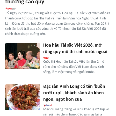
thưởng cao quý
Tối ngày 22/3/2026, chung kết cuộc thi Hoa hậu Tài sắc Việt 2026 diễn ra
thành công tốt đẹp tại Nhà hát và Triển lãm Văn hóa Nghệ thuật, tỉnh
Lâm Đồng đã thu hút đông đảo sự quan tâm của công chúng. Top 20 thí
sinh lần lượt trải qua các vòng thi và Tân hoa hậu Tài Sắc Việt 2026 đã
chính thức được xướng tên.
Hoa hậu Tài sắc Việt 2026, mở
rộng quy mô thí sinh nước ngoài
Cuộc thi Hoa hậu Tài sắc Việt lần thứ 2 mở
rộng cho nữ công dân Việt Nam đang sinh
sống, làm việc trong và ngoài nước.
Đặc sản Vĩnh Long có tên 'buồn
rười rượi', khách sành ăn khen
ngon, ngọt hơn cua
Mặc dù mang 'dáng vẻ ủ rũ' khác lạ với lớp vỏ
sần sùi màu đen nhưng đặc sản này lại là