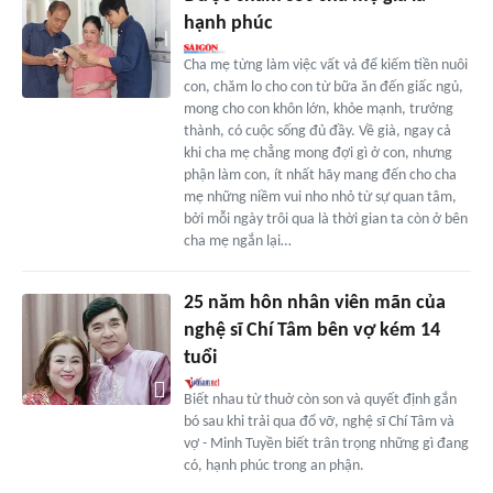
hạnh phúc
Cha mẹ từng làm việc vất vả để kiếm tiền nuôi
con, chăm lo cho con từ bữa ăn đến giấc ngủ,
mong cho con khôn lớn, khỏe mạnh, trưởng
thành, có cuộc sống đủ đầy. Về già, ngay cả
khi cha mẹ chẳng mong đợi gì ở con, nhưng
phận làm con, ít nhất hãy mang đến cho cha
mẹ những niềm vui nho nhỏ từ sự quan tâm,
bởi mỗi ngày trôi qua là thời gian ta còn ở bên
cha mẹ ngắn lại…
25 năm hôn nhân viên mãn của
nghệ sĩ Chí Tâm bên vợ kém 14
tuổi
Biết nhau từ thuở còn son và quyết định gắn
bó sau khi trải qua đổ vỡ, nghệ sĩ Chí Tâm và
vợ - Minh Tuyền biết trân trọng những gì đang
có, hạnh phúc trong an phận.