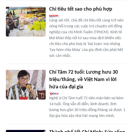
Chi tiêu tết sao cho phù hợp
Càng sát tết, chủ đề chi tiêu tết càng trở nên
nóng hổi trong các cuộc trò chuyện với đồng
nghiệp của chị Minh Tuyền (TPHCM). Kinh tế
khó khăn tiếp nối từ sau mùa dịch khiến việc
chi tiêu cho phù hợp là 'bài toán' mà những
'tay hòm chìa khóa' của gia đình cần phải hết
sức cân nhắc.
Chí Tâm 72 tuổi: Lương hưu 30
triệu/tháng, về Việt Nam vì lời
hứa của đại gia
Nghệ sĩ Chí Tâm tuổi 72 viên mãn bên vợ kém
14 tuổi. Ông vẫn đi diễn, kinh doanh, lĩnh
lương hưu gần 30 triệu đồng/tháng và được 1
đại gia hứa xây nhà hát mang tên mình.