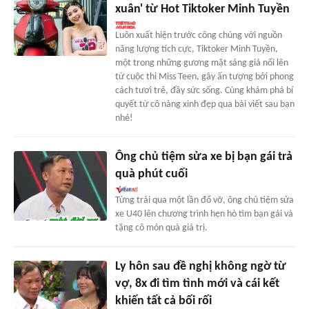
xuân' từ Hot Tiktoker Minh Tuyền
Luôn xuất hiện trước công chúng với nguồn
năng lượng tích cực, Tiktoker Minh Tuyền,
một trong những gương mặt sáng giá nổi lên
từ cuộc thi Miss Teen, gây ấn tượng bởi phong
cách tươi trẻ, đầy sức sống. Cùng khám phá bí
quyết từ cô nàng xinh đẹp qua bài viết sau bạn
nhé!
Ông chủ tiệm sửa xe bị bạn gái trả
quà phút cuối
Từng trải qua một lần đổ vỡ, ông chủ tiệm sửa
xe U40 lên chương trình hẹn hò tìm bạn gái và
tặng cô món quà giá trị.
Ly hôn sau đề nghị không ngờ từ
vợ, 8x đi tìm tình mới và cái kết
khiến tất cả bối rối