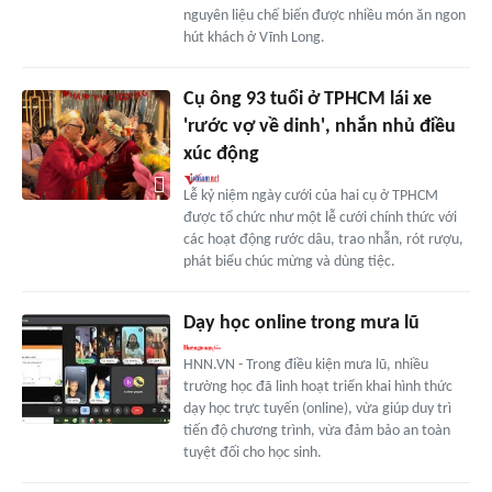
nguyên liệu chế biến được nhiều món ăn ngon
hút khách ở Vĩnh Long.
Cụ ông 93 tuổi ở TPHCM lái xe
'rước vợ về dinh', nhắn nhủ điều
xúc động
Lễ kỷ niệm ngày cưới của hai cụ ở TPHCM
được tổ chức như một lễ cưới chính thức với
các hoạt động rước dâu, trao nhẫn, rót rượu,
phát biểu chúc mừng và dùng tiệc.
Dạy học online trong mưa lũ
HNN.VN - Trong điều kiện mưa lũ, nhiều
trường học đã linh hoạt triển khai hình thức
dạy học trực tuyến (online), vừa giúp duy trì
tiến độ chương trình, vừa đảm bảo an toàn
tuyệt đối cho học sinh.