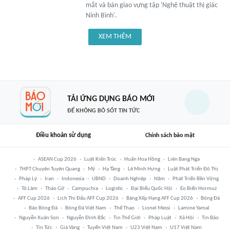
mắt và bàn giao vựng tập 'Nghệ thuật thị giác
Ninh Bình'.
XEM THÊM
TẢI ỨNG DỤNG BÁO MỚI
ĐỂ KHÔNG BỎ SÓT TIN TỨC
Điều khoản sử dụng
Chính sách bảo mật
ASEAN Cup 2026
Luật Kiến Trúc
Huấn Hoa Hồng
Liên Bang Nga
THPT Chuyên Tuyên Quang
Mỹ
Hạ Tầng
Lê Minh Hưng
Luật Phát Triển Đô Thị
Pháp Lý
Iran
Indonesia
UBND
Doanh Nghiệp
Năm
Phát Triển Bền Vững
Tô Lâm
Tháo Gỡ
Campuchia
Logistic
Đại Biểu Quốc Hội
Eo Biển Hormuz
AFF Cup 2026
Lịch Thi Đấu AFF Cup 2026
Bảng Xếp Hạng AFF Cup 2026
Bóng Đá
Báo Bóng Đá
Bóng Đá Việt Nam
Thể Thao
Lionel Messi
Lamine Yamal
Nguyễn Xuân Son
Nguyễn Đình Bắc
Tin Thế Giới
Pháp Luật
Xã Hội
Tin Bão
Tin Tức
Giá Vàng
Tuyển Việt Nam
U23 Việt Nam
U17 Việt Nam