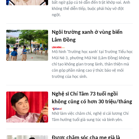
bất ngờ gặp cú té dẫn đến trật khớp vai. Anh
không thể diễn tiếp, buộc phải hủy vở đột
ngột.
Ngôi trường xanh ở vùng biển
Lâm Đồng
Mô hình 'Trường học xanh' tại Trường Tiểu học
Mũi Né 3, phường Mũi Né (Lâm Đồng) không
chỉ tạo không gian trong lành, thân thiện mà
còn góp phần nâng cao ý thức bảo vệ môi
trường của học sinh.
Nghệ sĩ Chí Tâm 73 tuổi ngồi
không cũng có hơn 30 triệu/tháng
Nhờ làm việc chăm chỉ, nghệ sĩ cải lương Chí
Tâm hưởng tuổi già sung túc và bình yên.
Được chăm sóc cha mẹ già là