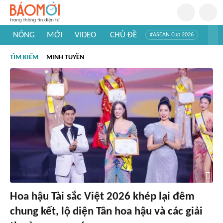
NÓNG
MỚI
VIDEO
CHỦ ĐỀ
#ASEAN Cup 2026
#Trí tuệ nhân tạo
#Mỹ - Iran
#Khám phá Việt Nam
TÌM KIẾM
MINH TUYỀN
#Khám phá thế giới
Hoa hậu Tài sắc Việt 2026 khép lại đêm
chung kết, lộ diện Tân hoa hậu và các giải