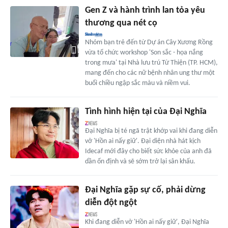
Gen Z và hành trình lan tỏa yêu
thương qua nét cọ
Nhóm bạn trẻ đến từ Dự án Cây Xương Rồng
vừa tổ chức workshop 'Son sắc - họa nắng
trong mưa' tại Nhà lưu trú Từ Thiện (TP. HCM),
mang đến cho các nữ bệnh nhân ung thư một
buổi chiều ngập sắc màu và niềm vui.
Tình hình hiện tại của Đại Nghĩa
Đại Nghĩa bị té ngã trật khớp vai khi đang diễn
vở 'Hồn ai nấy giữ'. Đại diện nhà hát kịch
Idecaf mới đây cho biết sức khỏe của anh đã
dần ổn định và sẽ sớm trở lại sân khấu.
Đại Nghĩa gặp sự cố, phải dừng
diễn đột ngột
Khi đang diễn vở 'Hồn ai nấy giữ', Đại Nghĩa