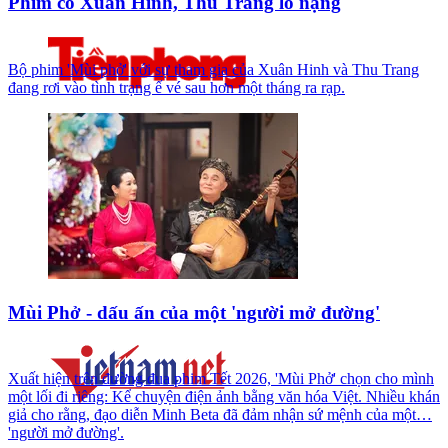
Phim có Xuân Hinh, Thu Trang lỗ nặng
Bộ phim 'Mùi phở' với sự tham gia của Xuân Hinh và Thu Trang
đang rơi vào tình trạng ế vé sau hơn một tháng ra rạp.
Mùi Phở - dấu ấn của một 'người mở đường'
Xuất hiện trên đường đua phim Tết 2026, 'Mùi Phở' chọn cho mình
một lối đi riêng: Kể chuyện điện ảnh bằng văn hóa Việt. Nhiều khán
giả cho rằng, đạo diễn Minh Beta đã đảm nhận sứ mệnh của một…
'người mở đường'.