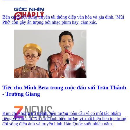
Bên cạnh nội dung truyền tải thông điệp văn hóa và gia đình, 'Mùi
Phở' còn gây ấn tượng bởi nhạc phim hay, cảm xúc.
Tiếc cho Minh Beta trong cuộc đấu với Trấn Thành
- Trường Giang
Kim chi không trở thành biểu tượng toàn cầu vì có một tác phẩm
riêng về kim chi. Nó trở thành biểu tượng vì xuất hiện liên tục trong
đời sống điện ảnh và truyền hình Hàn Quốc suốt nhiều năm.