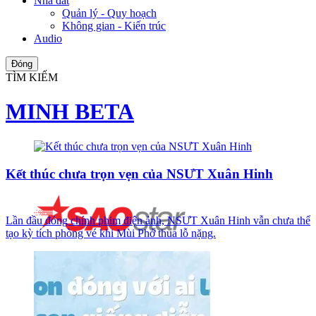
Nhà đất
Quản lý - Quy hoạch
Không gian - Kiến trúc
Audio
Đóng
TÌM KIẾM
MINH BETA
Kết thúc chưa trọn vẹn của NSƯT Xuân Hinh
Lần đầu đóng chính phim điện ảnh, NSƯT Xuân Hinh vẫn chưa thể
tạo kỳ tích phòng vé khi Mùi Phở thua lỗ nặng.