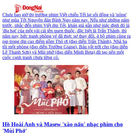
Chưa bao giờ thị trường phim Việt chiếu Tết lại sôi động và 'nóng'
như mùa Tết Nguyên đán Bính Ngọ năm nay. Nếu như những năm
trước, nhắc đến phim Việt dịp Tết, khán giả gần như mặc định đó là
'địa hạt' của một vài cái tên quen thuộc, đặc biệt là Trấn Thành, thì
năm nay, bức tranh phòng vé đã thực sự thay đổi. 4 bộ phim cùng ra
rạp trong dịp cao điểm gồm Thỏ ơi (đạo diễn Trấn Thành), Nhà ba
tôi một phòng (đạo diễn Trường Giang), Báu vật trời cho (đạo diễn
Lê Thanh Sơn) và Mùi phở (đạo diễn Minh Beta) đã tạo nên một
cuộc cạnh tranh chưa từng có.
Hồ Hoài Anh và Masew 'xào nấu' nhạc phim cho
'Mùi Phở'