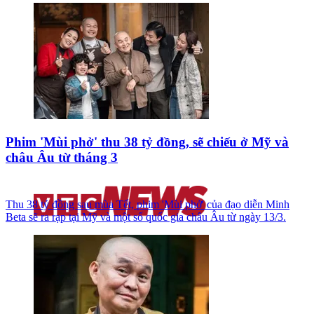
Phim 'Mùi phở' thu 38 tỷ đồng, sẽ chiếu ở Mỹ và
châu Âu từ tháng 3
Thu 38 tỷ đồng sau mùa Tết, phim 'Mùi phở' của đạo diễn Minh
Beta sẽ ra rạp tại Mỹ và một số quốc gia châu Âu từ ngày 13/3.