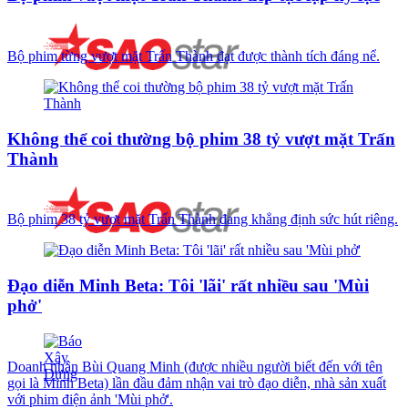
Bộ phim từng vượt mặt Trấn Thành đạt được thành tích đáng nể.
Không thể coi thường bộ phim 38 tỷ vượt mặt Trấn
Thành
Bộ phim 38 tỷ vượt mặt Trấn Thành đang khẳng định sức hút riêng.
Đạo diễn Minh Beta: Tôi 'lãi' rất nhiều sau 'Mùi
phở'
Doanh nhân Bùi Quang Minh (được nhiều người biết đến với tên
gọi là Minh Beta) lần đầu đảm nhận vai trò đạo diễn, nhà sản xuất
với phim điện ảnh 'Mùi phở'.