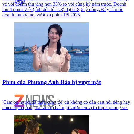
vé với doanh thu tăng hơn 33% so với cùng kỳ năm trước. Doanh
thu 4 phim Việt (tính đến tối 1/3) đạt 618,6 tỷ đồng. Đây là mức
doanh thu kỷ lục, vượt xa phim Tết 2025.
Phim của Phương Anh Đào bị vượt mặt
'Cảm ơn người đã thức cùng tôi' dù không có dàn cast nổi tiếng hay
chiến dịch quảng bá rầm rộ bất ngờ vươn lên vị trí top 2 phòng vé.