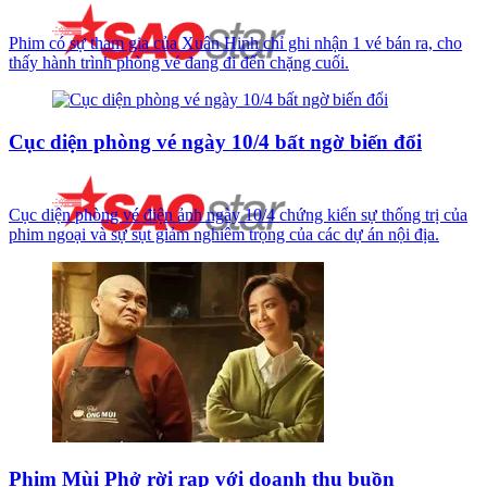
Phim có sự tham gia của Xuân Hinh chỉ ghi nhận 1 vé bán ra, cho
thấy hành trình phòng vé đang đi đến chặng cuối.
Cục diện phòng vé ngày 10/4 bất ngờ biến đổi
Cục diện phòng vé điện ảnh ngày 10/4 chứng kiến sự thống trị của
phim ngoại và sự sụt giảm nghiêm trọng của các dự án nội địa.
Phim Mùi Phở rời rạp với doanh thu buồn