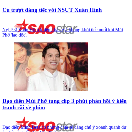
Cú trượt đáng tiếc với NSƯT Xuân Hinh
Nghệ sĩ Xuân Hinh khiến khán giả không khỏi tiếc nuối khi Mùi
Phở 'lao dốc'.
Đạo diễn Mùi Phở tung clip 3 phút phản hồi ý kiến
tranh cãi về phim
Đạo diễn Minh Beta có những chia sẻ đáng chú ý xoanh quanh dự