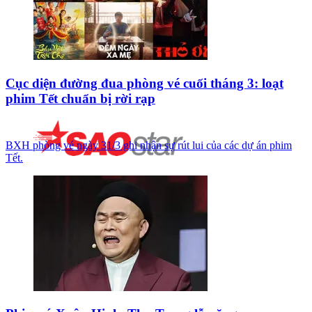
Cục diện đường đua phòng vé cuối tháng 3: loạt
phim Tết chuẩn bị rời rạp
BXH phòng vé ngày 31/3 ghi nhận sự rút lui của các dự án phim
Tết.