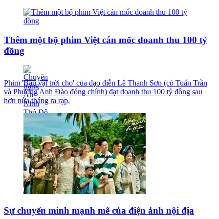
Thêm một bộ phim Việt cán mốc doanh thu 100 tỷ
đồng
Phim 'Báu vật trời cho' của đạo diễn Lê Thanh Sơn (có Tuấn Trần
và Phương Anh Đào đóng chính) đạt doanh thu 100 tỷ đồng sau
hơn nửa tháng ra rạp.
Sự chuyển mình mạnh mẽ của điện ảnh nội địa