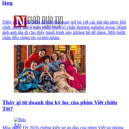
lắng
Diễn viên Tuấn Trần đã bắt đầu quay trở lại với các bài tập phục hồi
chức năng sau 6 tuần phẫu thuật vì chấn thương nghiêm trọng. Hình
ảnh anh tập đi cho thấy hành trình này không hề dễ dàng. Mỗi bước
chân đều chậm rãi và khó khăn.
Thấy gì từ doanh thu kỷ lục của phim Việt chiếu
Tết?
Mùa phim Tết 2026 chứng kiến sự áp đảo của phim Việt tại phòng