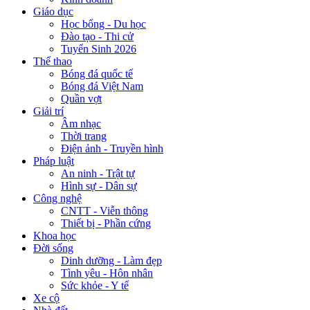
Giáo dục
Học bổng - Du học
Đào tạo - Thi cử
Tuyển Sinh 2026
Thể thao
Bóng đá quốc tế
Bóng đá Việt Nam
Quần vợt
Giải trí
Âm nhạc
Thời trang
Điện ảnh - Truyền hình
Pháp luật
An ninh - Trật tự
Hình sự - Dân sự
Công nghệ
CNTT - Viễn thông
Thiết bị - Phần cứng
Khoa học
Đời sống
Dinh dưỡng - Làm đẹp
Tình yêu - Hôn nhân
Sức khỏe - Y tế
Xe cộ