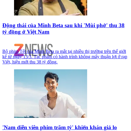
Động thái của Minh Beta sau khi 'Mùi phở' thu 38
tỷ đồng ở Việt Nam
Bộ phim Tết của Minh Beta ra mắt tại nhiều thị trường trên thế giới
kể từ ngày 13/3. Tác phẩm có hành trình không mấy thuận lợi ở rạp
Việt, hiện mới thu 38 tỷ đồng.
'Nam diễn viên phim trăm tỷ' khiến khán giả lo