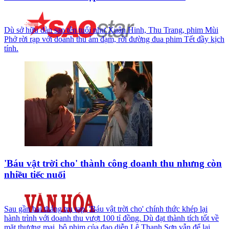
Dù sở hữu dàn sao tên tuổi như Xuân Hinh, Thu Trang, phim Mùi
Phở rời rạp với doanh thu ảm đạm, rời đường đua phim Tết đầy kịch
tính.
'Báu vật trời cho' thành công doanh thu nhưng còn
nhiều tiếc nuối
Sau gần hai tháng trụ rạp, 'Báu vật trời cho' chính thức khép lại
hành trình với doanh thu vượt 100 tỉ đồng. Dù đạt thành tích tốt về
mặt thương mại, bộ phim của đạo diễn Lê Thanh Sơn vẫn để lại