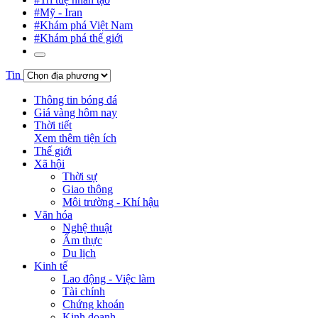
#Mỹ - Iran
#Khám phá Việt Nam
#Khám phá thế giới
Tin
Thông tin bóng đá
Giá vàng hôm nay
Thời tiết
Xem thêm tiện ích
Thế giới
Xã hội
Thời sự
Giao thông
Môi trường - Khí hậu
Văn hóa
Nghệ thuật
Ẩm thực
Du lịch
Kinh tế
Lao động - Việc làm
Tài chính
Chứng khoán
Kinh doanh