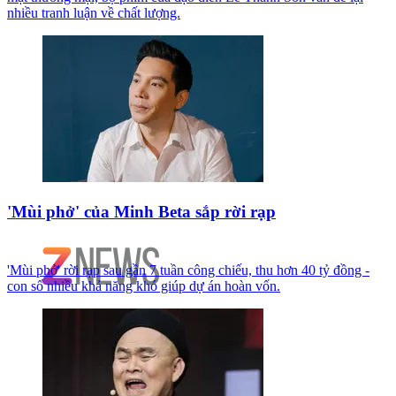
nhiều tranh luận về chất lượng.
'Mùi phở' của Minh Beta sắp rời rạp
'Mùi phở' rời rạp sau gần 7 tuần công chiếu, thu hơn 40 tỷ đồng -
con số nhiều khả năng khó giúp dự án hoàn vốn.