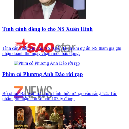
Tình cảnh đáng lo cho NS Xuân Hinh
Tình cảnh đáng lo cho NS Xuân Hinh khi dự án NS tham gia ghi
nhận doanh thu ngày chạm mốc báo động.
Phim có Phương Anh Đào rời rạp
Bộ phim 'Báu vật trời cho' chính thức rời rạp vào sáng 1/4. Tác
phẩm ghi nhận con số hơn 103 tỷ đồng.