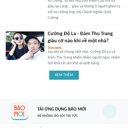
vợ chồng. Sự kết hợp này khiến cặp đôi đã
giàu lại càng... giàu và không ít người ghen tỵ
với vợ chồng ông chủ Chánh Nghĩa Quốc
Cường.
Cường Đô La - Đàm Thu Trang
giàu cỡ nào khi về một nhà?
Sau khi về chung một nhà, Cường Đô La và
Đàm Thu Trang khiến nhiều người ngạc nhiên
bởi khối tài sản khó ai sánh bằng.
XEM THÊM
TẢI ỨNG DỤNG BÁO MỚI
ĐỂ KHÔNG BỎ SÓT TIN TỨC