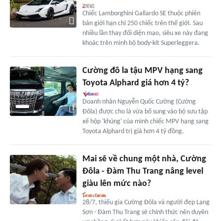
Chiếc Lamborghini Gallardo SE thuộc phiên
bản giới hạn chỉ 250 chiếc trên thế giới. Sau
nhiều lần thay đổi diện mạo, siêu xe này đang
khoác trên mình bộ body-kit Superleggera.
Cường đô la tậu MPV hạng sang
Toyota Alphard giá hơn 4 tỷ?
Doanh nhân Nguyễn Quốc Cường (Cường
Đôla) được cho là vừa bổ sung vào bộ sưu tập
xế hộp 'khủng' của mình chiếc MPV hạng sang
Toyota Alphard trị giá hơn 4 tỷ đồng.
Mai sẽ về chung một nhà, Cường
Đôla - Đàm Thu Trang nâng level
giàu lên mức nào?
28/7, thiếu gia Cường Đôla và người đẹp Lạng
Sơn - Đàm Thu Trang sẽ chính thức nên duyên