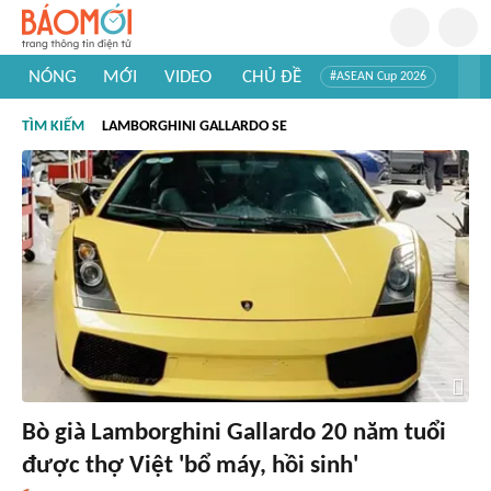
NÓNG
MỚI
VIDEO
CHỦ ĐỀ
#ASEAN Cup 2026
#Trí tuệ nhân tạo
#Mỹ - Iran
#Khám phá Việt Nam
TÌM KIẾM
LAMBORGHINI GALLARDO SE
#Khám phá thế giới
Bò già Lamborghini Gallardo 20 năm tuổi
được thợ Việt 'bổ máy, hồi sinh'