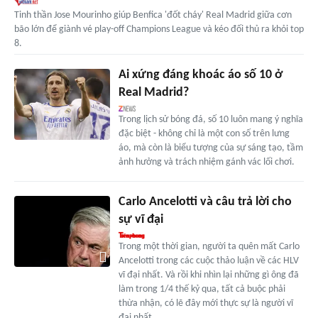
Tinh thần Jose Mourinho giúp Benfica 'đốt cháy' Real Madrid giữa cơn
bão lớn để giành vé play-off Champions League và kéo đối thủ ra khỏi top
8.
Ai xứng đáng khoác áo số 10 ở
Real Madrid?
Trong lịch sử bóng đá, số 10 luôn mang ý nghĩa
đặc biệt - không chỉ là một con số trên lưng
áo, mà còn là biểu tượng của sự sáng tạo, tầm
ảnh hưởng và trách nhiệm gánh vác lối chơi.
Carlo Ancelotti và câu trả lời cho
sự vĩ đại
Trong một thời gian, người ta quên mất Carlo
Ancelotti trong các cuộc thảo luận về các HLV
vĩ đại nhất. Và rồi khi nhìn lại những gì ông đã
làm trong 1/4 thế kỷ qua, tất cả buộc phải
thừa nhận, có lẽ đây mới thực sự là người vĩ
đại nhất.