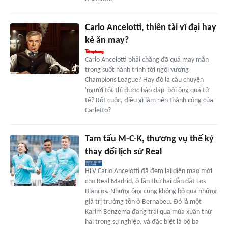
Carlo Ancelotti, thiên tài vĩ đại hay
kẻ ăn may?
Carlo Ancelotti phải chăng đã quá may mắn
trong suốt hành trình tới ngôi vương
Champions League? Hay đó là câu chuyện
'người tốt thì được báo đáp' bởi ông quá tử
tế? Rốt cuộc, điều gì làm nên thành công của
Carletto?
Tam tấu M-C-K, thương vụ thế kỷ
thay đổi lịch sử Real
HLV Carlo Ancelotti đã đem lại diện mạo mới
cho Real Madrid, ở lần thứ hai dẫn dắt Los
Blancos. Nhưng ông cũng không bỏ qua những
giá trị trường tồn ở Bernabeu. Đó là một
Karim Benzema đang trải qua mùa xuân thứ
hai trong sự nghiệp, và đặc biệt là bộ ba