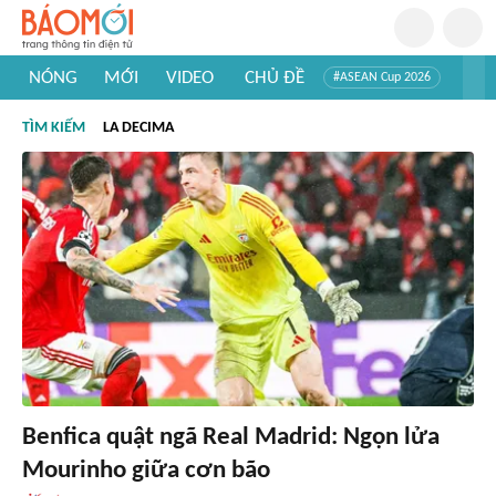
NÓNG
MỚI
VIDEO
CHỦ ĐỀ
#ASEAN Cup 2026
#Trí tuệ nhân tạo
#Mỹ - Iran
#Khám phá Việt Nam
TÌM KIẾM
LA DECIMA
#Khám phá thế giới
Benfica quật ngã Real Madrid: Ngọn lửa
Mourinho giữa cơn bão