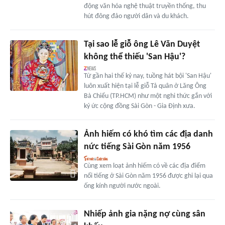
động văn hóa nghệ thuật truyền thống, thu
hút đông đảo người dân và du khách.
Tại sao lễ giỗ ông Lê Văn Duyệt
không thể thiếu 'San Hậu'?
Từ gần hai thế kỷ nay, tuồng hát bội 'San Hậu'
luôn xuất hiện tại lễ giỗ Tả quân ở Lăng Ông
Bà Chiểu (TP.HCM) như một nghi thức gắn với
ký ức cộng đồng Sài Gòn - Gia Định xưa.
Ảnh hiếm có khó tìm các địa danh
nức tiếng Sài Gòn năm 1956
Cùng xem loạt ảnh hiếm có về các địa điểm
nổi tiếng ở Sài Gòn năm 1956 được ghi lại qua
ống kính người nước ngoài.
Nhiếp ảnh gia nặng nợ cùng sân