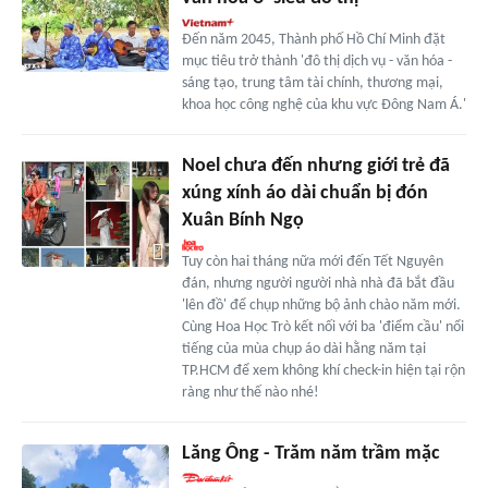
Đến năm 2045, Thành phố Hồ Chí Minh đặt
mục tiêu trở thành 'đô thị dịch vụ - văn hóa -
sáng tạo, trung tâm tài chính, thương mại,
khoa học công nghệ của khu vực Đông Nam Á.'
Noel chưa đến nhưng giới trẻ đã
xúng xính áo dài chuẩn bị đón
Xuân Bính Ngọ
Tuy còn hai tháng nữa mới đến Tết Nguyên
đán, nhưng người người nhà nhà đã bắt đầu
'lên đồ' để chụp những bộ ảnh chào năm mới.
Cùng Hoa Học Trò kết nối với ba 'điểm cầu' nổi
tiếng của mùa chụp áo dài hằng năm tại
TP.HCM để xem không khí check-in hiện tại rộn
ràng như thế nào nhé!
Lăng Ông - Trăm năm trầm mặc