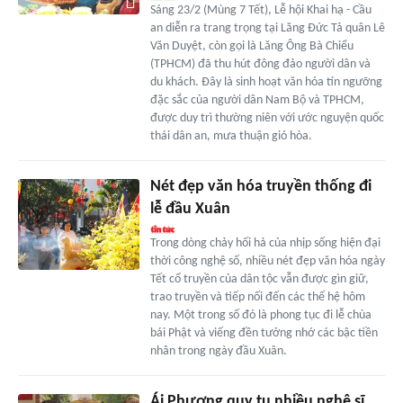
Sáng 23/2 (Mùng 7 Tết), Lễ hội Khai hạ - Cầu
an diễn ra trang trọng tại Lăng Đức Tả quân Lê
Văn Duyệt, còn gọi là Lăng Ông Bà Chiểu
(TPHCM) đã thu hút đông đảo người dân và
du khách. Đây là sinh hoạt văn hóa tín ngưỡng
đặc sắc của người dân Nam Bộ và TPHCM,
được duy trì thường niên với ước nguyện quốc
thái dân an, mưa thuận gió hòa.
Nét đẹp văn hóa truyền thống đi
lễ đầu Xuân
Trong dòng chảy hối hả của nhịp sống hiện đại
thời công nghệ số, nhiều nét đẹp văn hóa ngày
Tết cổ truyền của dân tộc vẫn được gìn giữ,
trao truyền và tiếp nối đến các thế hệ hôm
nay. Một trong số đó là phong tục đi lễ chùa
bái Phật và viếng đền tưởng nhớ các bậc tiền
nhân trong ngày đầu Xuân.
Ái Phương quy tụ nhiều nghệ sĩ