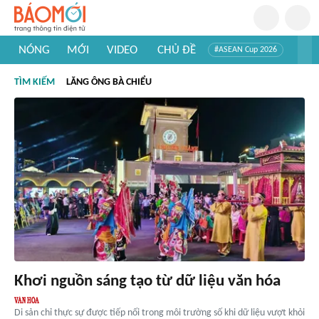
NÓNG
MỚI
VIDEO
CHỦ ĐỀ
#ASEAN Cup 2026
#Trí tuệ nhân tạo
#Mỹ - Iran
#Khám phá Việt Nam
TÌM KIẾM
LĂNG ÔNG BÀ CHIỂU
#Khám phá thế giới
Khơi nguồn sáng tạo từ dữ liệu văn hóa
Di sản chỉ thực sự được tiếp nối trong môi trường số khi dữ liệu vượt khỏi