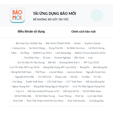
TẢI ỨNG DỤNG BÁO MỚI
ĐỂ KHÔNG BỎ SÓT TIN TỨC
Điều khoản sử dụng
Chính sách bảo mật
Bộ Giáo Dục Và Đào Tạo
Bắc Ninh (thành Phố)
Oman
Sophon Zaram
Campuchia
An Ninh Mạng
Vùng Thủ Đô
Eo Biển Hormuz
Lê Minh Hưng
Năm
Hạ Tầng
ASEAN Cup 2026
Liên Bang Nga
Better Choice Awards 2026
Chợ Biên Hòa
Tô Lâm
Doanh Nghiệp
Bắc Ninh
Iran
Dự Án Đầu Tư Xây Dựng
Bắc Bộ
Đường Vành Đai 5
AFF Cup 2026
Lịch Thi Đấu AFF Cup 2026
Bảng Xếp Hạng AFF Cup 2026
Bóng Đá
Báo Bóng Đá
Bóng Đá Việt Nam
Thể Thao
Lionel Messi
Lamine Yamal
Nguyễn Xuân Son
Nguyễn Đình Bắc
Tin Thế Giới
Pháp Luật
Xã Hội
Tin Bão
Tin Tức
Giá Vàng
Tuyển Việt Nam
U23 Việt Nam
U17 Việt Nam
Kết Quả Bóng Đá
Ngoại Hạng Anh
Bảng Xếp Hạng Ngoại Hạng Anh
Lịch Thi Đấu Ngoại Hạng Anh
Cúp C1
Kết Quả Vietlott Power 6/55
Kết Quả Xổ Số
Xổ Số Miền Nam
Xổ Số Miền Bắc
Xổ Số Miền Trung
Giao Thông
Thời Sự
Lịch Vạn Niên
Thời Tiết
Thời Tiết Thành Phố Hồ Chí Minh
Thời Tiết Hà Nội
Giá Xăng Dầu