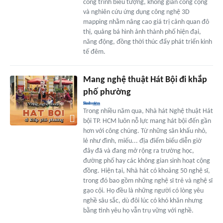
công trình biểu tượng, không gian công cộng
và nghiên cứu ứng dụng công nghệ 3D
mapping nhằm nâng cao giá trị cảnh quan đô
thị, quảng bá hình ảnh thành phố hiện đại,
năng động, đồng thời thúc đẩy phát triển kinh
tế đêm.
Mang nghệ thuật Hát Bội đi khắp
phố phường
Trong nhiều năm qua, Nhà hát Nghệ thuật Hát
bội TP. HCM luôn nỗ lực mang hát bội đến gần
hơn với công chúng. Từ những sân khấu nhỏ,
lẻ như đình, miếu... địa điểm biểu diễn giờ
đây đã và đang mở rộng ra trường học,
đường phố hay các không gian sinh hoạt cộng
đồng. Hiện tại, Nhà hát có khoảng 50 nghệ sĩ,
trong đó bao gồm những nghệ sĩ trẻ và nghệ sĩ
gạo cội. Họ đều là những người có lòng yêu
nghề sâu sắc, dù đôi lúc có khó khăn nhưng
bằng tình yêu họ vẫn trụ vững với nghề.