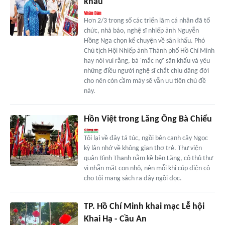
khấu
Hơn 2/3 trong số các triển lãm cá nhân đã tổ
chức, nhà báo, nghệ sĩ nhiếp ảnh Nguyễn
Hồng Nga chọn kể chuyện về sân khấu. Phó
Chủ tịch Hội Nhiếp ảnh Thành phố Hồ Chí Minh
hay nói vui rằng, bà 'mắc nợ' sân khấu và yêu
những điều người nghệ sĩ chắt chiu dâng đời
cho nên còn cầm máy sẽ vẫn ưu tiên chủ đề
này.
Hồn Việt trong Lăng Ông Bà Chiểu
Tôi lại về đây tá túc, ngồi bên cạnh cây Ngọc
kỳ lân nhớ về không gian thơ trẻ. Thư viện
quận Bình Thạnh nằm kề bên Lăng, cô thủ thư
vì nhẵn mặt con nhỏ, nên mỗi khi cúp điện cô
cho tôi mang sách ra đây ngồi đọc.
TP. Hồ Chí Minh khai mạc Lễ hội
Khai Hạ - Cầu An