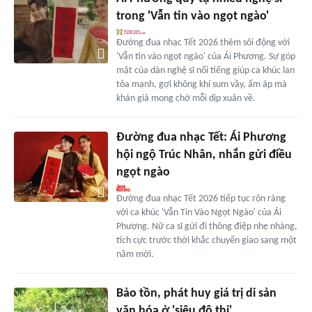
trong 'Vẫn tin vào ngọt ngào'
Đường đua nhạc Tết 2026 thêm sôi động với
'Vẫn tin vào ngọt ngào' của Ái Phương. Sự góp
mặt của dàn nghệ sĩ nổi tiếng giúp ca khúc lan
tỏa mạnh, gợi không khí sum vầy, ấm áp mà
khán giả mong chờ mỗi dịp xuân về.
Đường đua nhạc Tết: Ái Phương
hội ngộ Trúc Nhân, nhắn gửi điều
ngọt ngào
Đường đua nhạc Tết 2026 tiếp tục rộn ràng
với ca khúc 'Vẫn Tin Vào Ngọt Ngào' của Ái
Phương. Nữ ca sĩ gửi đi thông điệp nhẹ nhàng,
tích cực trước thời khắc chuyển giao sang một
năm mới.
Bảo tồn, phát huy giá trị di sản
văn hóa ở 'siêu đô thị'