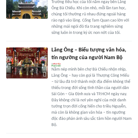
Trường tiểu học của tôi nằm ngay bên Lăng
Ông Bà Chiểu. Khi còn nhỏ, mỗi lần tan học,
chúng tôi thường rủ nhau đứng ngoài hàng
rào ngó vào lăng. Cổng Tam Quan cao lớn với
những mái ngói đỏ tía trang nghiêm sừng
sững luôn in trong ký ức non nớt của tôi.
Lăng Ông – Biểu tượng văn hóa,
tín ngưỡng của người Nam Bộ
Nằm nép mình bên chợ Bà Chiểu nhộn nhịp,
Lăng Ông – hay còn gọi là Thượng Công Miếu
– từ lâu đã trở thành một địa điểm không thể
thiếu trong đời sống tinh thần của người dân
Sài Gòn – Gia Định xưa và TP.HCM ngày nay.
Đây không chỉ là nơi yên nghỉ của một danh
tướng trọn đời cống hiến cho triều Nguyễn,
mà còn là không gian văn hóa – tín ngưỡng
độc đáo phản ánh sâu sắc tâm hồn người Nam
Bộ.