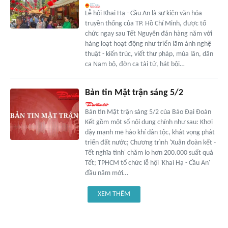
Lễ hội Khai Hạ - Cầu An là sự kiện văn hóa
truyền thống của TP. Hồ Chí Minh, được tổ
chức ngay sau Tết Nguyên đán hàng năm với
hàng loạt hoạt động như triển lãm ảnh nghệ
thuật - kiến trúc, viết thư pháp, múa lân, dân
ca Nam bộ, đờn ca tài tử, hát bội…
Bản tin Mặt trận sáng 5/2
Bản tin Mặt trận sáng 5/2 của Báo Đại Đoàn
Kết gồm một số nội dung chính như sau: Khơi
dậy mạnh mẽ hào khí dân tộc, khát vọng phát
triển đất nước; Chương trình 'Xuân đoàn kết -
Tết nghĩa tình' chăm lo hơn 200.000 suất quà
Tết; TPHCM tổ chức lễ hội 'Khai Hạ - Cầu An'
đầu năm mới…
XEM THÊM