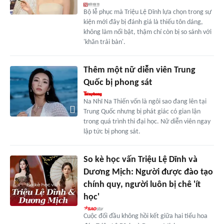
Bộ lễ phục mà Triệu Lệ Dĩnh lựa chọn trong sự
kiện mới đây bị đánh giá là thiếu tôn dáng,
không làm nổi bật, thậm chí còn bị so sánh với
'khăn trải bàn'.
Thêm một nữ diễn viên Trung
Quốc bị phong sát
Na Nhĩ Na Thiến vốn là ngôi sao đang lên tại
Trung Quốc nhưng bị phát giác có gian lận
trong quá trình thi đại học. Nữ diễn viên ngay
lập tức bị phong sát.
So kè học vấn Triệu Lệ Dĩnh và
Dương Mịch: Người được đào tạo
chính quy, người luôn bị chê 'ít
học'
Cuộc đối đầu không hồi kết giữa hai tiểu hoa