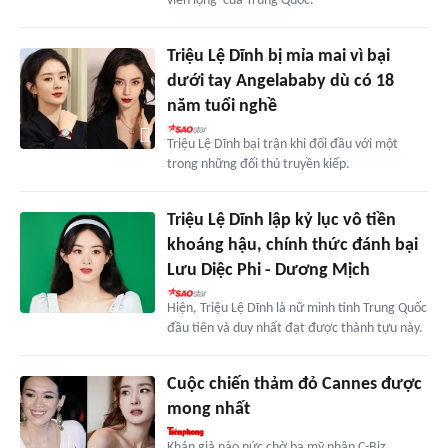
viên lộng' của Trung Quốc.
Triệu Lệ Dĩnh bị mỉa mai vì bại
dưới tay Angelababy dù có 18
năm tuổi nghề
Triệu Lệ Dĩnh bại trận khi đối đầu với một
trong những đối thủ truyền kiếp.
Triệu Lệ Dĩnh lập kỷ lục vô tiền
khoáng hậu, chính thức đánh bại
Lưu Diệc Phi - Dương Mịch
Hiện, Triệu Lệ Dĩnh là nữ minh tinh Trung Quốc
đầu tiên và duy nhất đạt được thành tựu này.
Cuộc chiến thảm đỏ Cannes được
mong nhất
Khán giả náo nức chờ ba mỹ nhân C-Biz