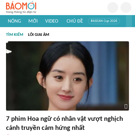
NÓNG
MỚI
VIDEO
CHỦ ĐỀ
#ASEAN Cup 2026
#Trí tuệ nhân tạo
#Mỹ - Iran
#Khám phá Việt Nam
TÌM KIẾM
LÔI GIAI ÂM
#Khám phá thế giới
7 phim Hoa ngữ có nhân vật vượt nghịch
cảnh truyền cảm hứng nhất