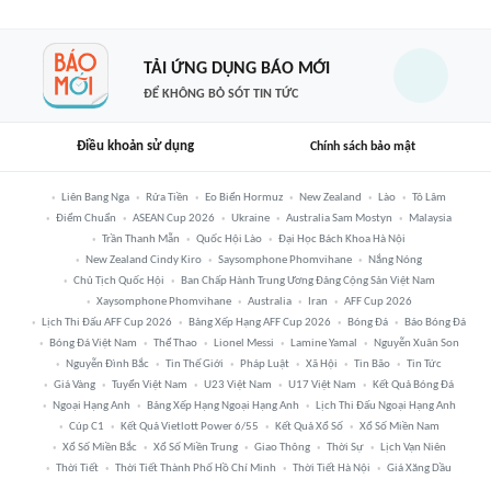
TẢI ỨNG DỤNG BÁO MỚI
ĐỂ KHÔNG BỎ SÓT TIN TỨC
Điều khoản sử dụng
Chính sách bảo mật
Liên Bang Nga
Rửa Tiền
Eo Biển Hormuz
New Zealand
Lào
Tô Lâm
Điểm Chuẩn
ASEAN Cup 2026
Ukraine
Australia Sam Mostyn
Malaysia
Trần Thanh Mẫn
Quốc Hội Lào
Đại Học Bách Khoa Hà Nội
New Zealand Cindy Kiro
Saysomphone Phomvihane
Nắng Nóng
Chủ Tịch Quốc Hội
Ban Chấp Hành Trung Ương Đảng Cộng Sản Việt Nam
Xaysomphone Phomvihane
Australia
Iran
AFF Cup 2026
Lịch Thi Đấu AFF Cup 2026
Bảng Xếp Hạng AFF Cup 2026
Bóng Đá
Báo Bóng Đá
Bóng Đá Việt Nam
Thể Thao
Lionel Messi
Lamine Yamal
Nguyễn Xuân Son
Nguyễn Đình Bắc
Tin Thế Giới
Pháp Luật
Xã Hội
Tin Bão
Tin Tức
Giá Vàng
Tuyển Việt Nam
U23 Việt Nam
U17 Việt Nam
Kết Quả Bóng Đá
Ngoại Hạng Anh
Bảng Xếp Hạng Ngoại Hạng Anh
Lịch Thi Đấu Ngoại Hạng Anh
Cúp C1
Kết Quả Vietlott Power 6/55
Kết Quả Xổ Số
Xổ Số Miền Nam
Xổ Số Miền Bắc
Xổ Số Miền Trung
Giao Thông
Thời Sự
Lịch Vạn Niên
Thời Tiết
Thời Tiết Thành Phố Hồ Chí Minh
Thời Tiết Hà Nội
Giá Xăng Dầu