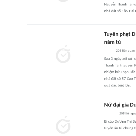
Nguyễn Thành Tài và
nhà đất số 185 Hai 
Tuyên phạt D
năm tù
205
liên quan
Sau 3 ngày xét xử, 
Thành Tài (nguyên 
nhiệm hữu hạn Bất 
nhà đất số 57 Cao T
quả đặc biệt lớn.
Nữ đại gia D
205
liên qu
Bị cáo Dương Thị B
tuyên án tù chung th