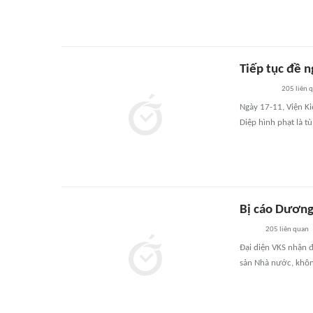
Tiếp tục đề 
205
liên 
Ngày 17-11, Viện K
Diệp hình phạt là t
Bị cáo Dương 
205
liên quan
Đại diện VKS nhận đ
sản Nhà nước, khôn