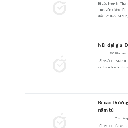
Bị cáo Nguyễn Thàn
- nguyên Giám đốc 
đốc Sở TN&TM cùng b
Nữ 'đại gia' 
205
liên quan
Tối 19/11, TAND TP 
và thiếu trách nhiệ
Bị cáo Dương
năm tù
205
liên 
Tối 19-11, Tòa án 