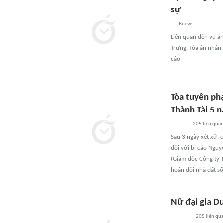
sự
Bnews
Liên quan đến vụ án
Trưng, Tòa án nhân
cáo
Tòa tuyên ph
Thành Tài 5 
205
liên qua
Sau 3 ngày xét xử,
đối với bị cáo Ngu
(Giám đốc Công ty 
hoán đổi nhà đất số
Nữ đại gia D
205
liên qu