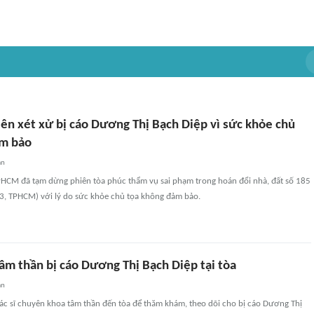
ên xét xử bị cáo Dương Thị Bạch Diệp vì sức khỏe chủ
ảm bảo
an
PHCM đã tạm dừng phiên tòa phúc thẩm vụ sai phạm trong hoán đổi nhà, đất số 185
 3, TPHCM) với lý do sức khỏe chủ tọa không đảm bảo.
âm thần bị cáo Dương Thị Bạch Diệp tại tòa
an
ác sĩ chuyên khoa tâm thần đến tòa để thăm khám, theo dõi cho bị cáo Dương Thị