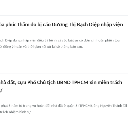
òa phúc thẩm do bị cáo Dương Thị Bạch Diệp nhập viện
n
ch Diệp đang nhập viện điều trị bệnh và các luật sư có đơn xin hoãn phiên tòa
đồng ý hoãn và thời gian xét xử lại sẽ thông báo sau.
nhà đất, cựu Phó Chủ tịch UBND TPHCM xin miễn trách
ự
n
n phạt 5 năm tù trong vụ hoán đổi nhà đất ở quận 3 (TPHCM), ông Nguyễn Thành Tài
trách nhiệm hình sự.