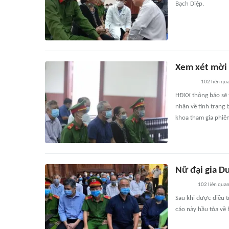
Bạch Diệp.
Xem xét mời 
102
liên qu
HĐXX thông báo sẽ t
nhận về tình trạng 
khoa tham gia phiên
Nữ đại gia D
102
liên qua
Sau khi được điều t
cáo này hầu tòa về 