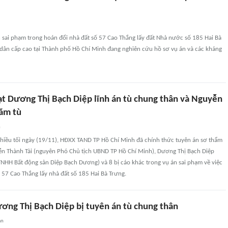
 sai phạm trong hoán đổi nhà đất số 57 Cao Thắng lấy đất Nhà nước số 185 Hai Bà
 dân cấp cao tại Thành phố Hồ Chí Minh đang nghiên cứu hồ sơ vụ án và các kháng
ạt Dương Thị Bạch Diệp lĩnh án tù chung thân và Nguyễn
năm tù
n
 chiều tối ngày (19/11), HĐXX TAND TP Hồ Chí Minh đã chính thức tuyên án sơ thẩm
yễn Thành Tài (nguyên Phó Chủ tịch UBND TP Hồ Chí Minh), Dương Thị Bạch Diệp
TNHH Bất động sản Diệp Bạch Dương) và 8 bị cáo khác trong vụ án sai phạm về việc
 57 Cao Thắng lấy nhà đất số 185 Hai Bà Trưng.
ương Thị Bạch Diệp bị tuyên án tù chung thân
an