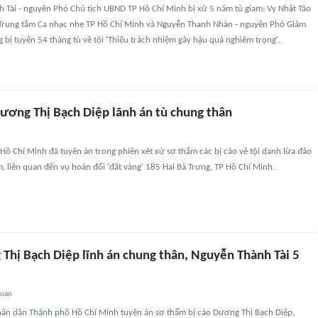
h Tài - nguyên Phó Chủ tịch UBND TP Hồ Chí Minh bị xử 5 năm tù giam; Vy Nhật Tảo
Trung tâm Ca nhạc nhẹ TP Hồ Chí Minh và Nguyễn Thanh Nhàn - nguyên Phó Giám
ị tuyên 54 tháng tù về tội 'Thiếu trách nhiệm gây hậu quả nghiêm trọng'.
Dương Thị Bạch Diệp lãnh án tù chung thân
Hồ Chí Minh đã tuyên án trong phiên xét xử sơ thẩm các bị cáo về tội danh lừa đảo
m, liên quan đến vụ hoán đổi 'đất vàng' 185 Hai Bà Trưng, TP Hồ Chí Minh.
 Thị Bạch Diệp lĩnh án chung thân, Nguyễn Thành Tài 5
quan
nhân dân Thành phố Hồ Chí Minh tuyên án sơ thẩm bị cáo Dương Thị Bạch Diệp,