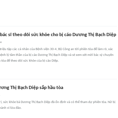
bác sĩ theo dõi sức khỏe cho bị cáo Dương Thị Bạch Diệp
an
riệu tập các cá nhân của Bệnh viện 30-4, Bộ Công an tới phiên tòa để làm rõ, xác
bệnh lý tâm thần của bị cáo Dương Thị Bạch Diệp và sẽ xem xét mời bác sỹ chuyên
 tòa để theo dõi sức khỏe của bị cáo Diệp.
ương Thị Bạch Diệp sắp hầu tòa
n
rị, sức khỏe bà Dương Thị Bạch Diệp đã ổn định và có thể tham dự phiên tòa. Nữ bị
hành vi lừa đảo.