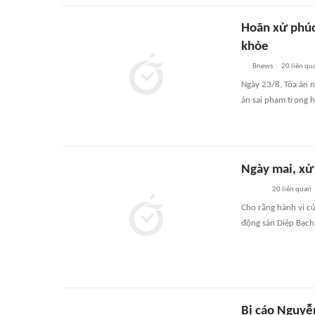
Hoãn xử phúc
khỏe
Bnews
20
liên qu
Ngày 23/8, Tòa án 
án sai phạm trong h
Ngày mai, xử
20
liên quan
Cho rằng hành vi c
động sản Diệp Bạch
Bị cáo Nguyễ