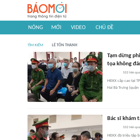
NÓNG
MỚI
VIDEO
CHỦ ĐỀ
TÌM KIẾM
LÊ TÔN THANH
Tạm dừng phi
tọa không đ
102
liên qu
HĐXX cấp cao tại T
Hai Bà Trưng (quận
Bác sĩ khám t
102
liên qu
HĐXX đã triệu tập b