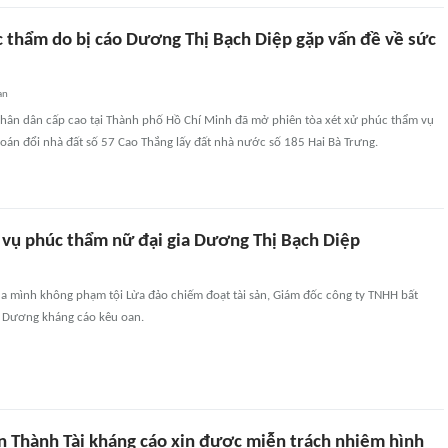
 thẩm do bị cáo Dương Thị Bạch Diệp gặp vấn đề về sức
an
nhân dân cấp cao tại Thành phố Hồ Chí Minh đã mở phiên tòa xét xử phúc thẩm vụ
oán đổi nhà đất số 57 Cao Thắng lấy đất nhà nước số 185 Hai Bà Trưng.
 vụ phúc thẩm nữ đại gia Dương Thị Bạch Diệp
ủa mình không phạm tội Lừa đảo chiếm đoạt tài sản, Giám đốc công ty TNHH bất
 Dương kháng cáo kêu oan.
n Thành Tài kháng cáo xin được miễn trách nhiệm hình