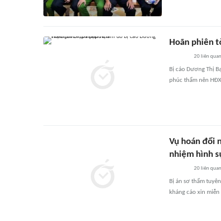
Hoãn phiên t
20
liên qua
Bị cáo Dương Thị Bạ
phúc thẩm nên HĐXX 
Vụ hoán đổi 
nhiệm hình s
20
liên qua
Bị án sơ thẩm tuyê
kháng cáo xin miễn 