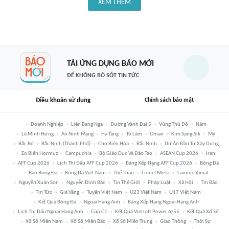
XEM THÊM
TẢI ỨNG DỤNG BÁO MỚI
ĐỂ KHÔNG BỎ SÓT TIN TỨC
Điều khoản sử dụng
Chính sách bảo mật
Doanh Nghiệp
Liên Bang Nga
Đường Vành Đai 5
Vùng Thủ Đô
Năm
Lê Minh Hưng
An Ninh Mạng
Hạ Tầng
Tô Lâm
Oman
Kim Sang-Sik
Mỹ
Bắc Bộ
Bắc Ninh (thành Phố)
Chợ Biên Hòa
Bắc Ninh
Dự Án Đầu Tư Xây Dựng
Eo Biển Hormuz
Campuchia
Bộ Giáo Dục Và Đào Tạo
ASEAN Cup 2026
Iran
AFF Cup 2026
Lịch Thi Đấu AFF Cup 2026
Bảng Xếp Hạng AFF Cup 2026
Bóng Đá
Báo Bóng Đá
Bóng Đá Việt Nam
Thể Thao
Lionel Messi
Lamine Yamal
Nguyễn Xuân Son
Nguyễn Đình Bắc
Tin Thế Giới
Pháp Luật
Xã Hội
Tin Bão
Tin Tức
Giá Vàng
Tuyển Việt Nam
U23 Việt Nam
U17 Việt Nam
Kết Quả Bóng Đá
Ngoại Hạng Anh
Bảng Xếp Hạng Ngoại Hạng Anh
Lịch Thi Đấu Ngoại Hạng Anh
Cúp C1
Kết Quả Vietlott Power 6/55
Kết Quả Xổ Số
Xổ Số Miền Nam
Xổ Số Miền Bắc
Xổ Số Miền Trung
Giao Thông
Thời Sự