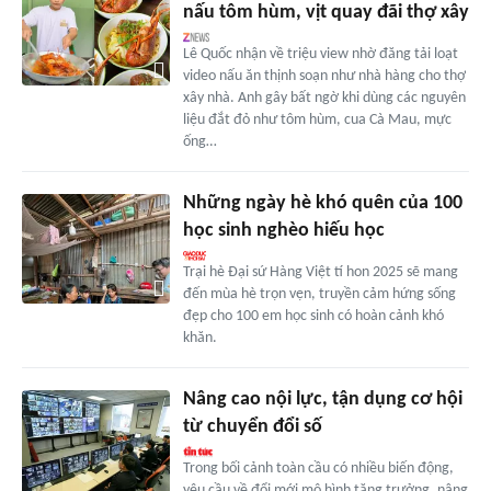
nấu tôm hùm, vịt quay đãi thợ xây
Lê Quốc nhận về triệu view nhờ đăng tải loạt
video nấu ăn thịnh soạn như nhà hàng cho thợ
xây nhà. Anh gây bất ngờ khi dùng các nguyên
liệu đắt đỏ như tôm hùm, cua Cà Mau, mực
ống…
Những ngày hè khó quên của 100
học sinh nghèo hiếu học
Trại hè Đại sứ Hàng Việt tí hon 2025 sẽ mang
đến mùa hè trọn vẹn, truyền cảm hứng sống
đẹp cho 100 em học sinh có hoàn cảnh khó
khăn.
Nâng cao nội lực, tận dụng cơ hội
từ chuyển đổi số
Trong bối cảnh toàn cầu có nhiều biến động,
yêu cầu về đổi mới mô hình tăng trưởng, nâng