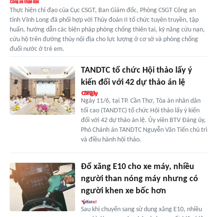
Thực hiện chỉ đạo của Cục CSGT, Ban Giám đốc, Phòng CSGT Công an
tỉnh Vĩnh Long đã phối hợp với Thủy đoàn II tổ chức tuyên truyền, tập
huấn, hướng dẫn các biện pháp phòng chống thiên tai, kỹ năng cứu nạn,
cứu hộ trên đường thủy nội địa cho lực lượng ở cơ sở và phòng chống
đuối nước ở trẻ em.
TANDTC tổ chức Hội thảo lấy ý
kiến đối với 42 dự thảo án lệ
Ngày 11/6, tại TP. Cần Thơ, Tòa án nhân dân
tối cao (TANDTC) tổ chức Hội thảo lấy ý kiến
đối với 42 dự thảo án lệ. Ủy viên BTV Đảng ủy,
Phó Chánh án TANDTC Nguyễn Văn Tiến chủ trì
và điều hành hội thảo.
Đổ xăng E10 cho xe máy, nhiều
người than nóng máy nhưng có
người khen xe bốc hơn
Sau khi chuyển sang sử dụng xăng E10, nhiều