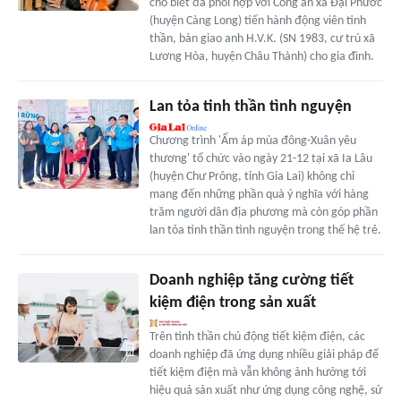
cho biết đã phối hợp với Công an xã Đại Phước
(huyện Càng Long) tiến hành động viên tinh
thần, bàn giao anh H.V.K. (SN 1983, cư trú xã
Lương Hòa, huyện Châu Thành) cho gia đình.
Lan tỏa tinh thần tình nguyện
Chương trình 'Ấm áp mùa đông-Xuân yêu
thương' tổ chức vào ngày 21-12 tại xã Ia Lâu
(huyện Chư Prông, tỉnh Gia Lai) không chỉ
mang đến những phần quà ý nghĩa với hàng
trăm người dân địa phương mà còn góp phần
lan tỏa tinh thần tình nguyện trong thế hệ trẻ.
Doanh nghiệp tăng cường tiết
kiệm điện trong sản xuất
Trên tinh thần chủ động tiết kiệm điện, các
doanh nghiệp đã ứng dụng nhiều giải pháp để
tiết kiệm điện mà vẫn không ảnh hưởng tới
hiệu quả sản xuất như ứng dụng công nghệ, sử