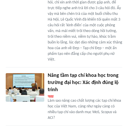
hỏi, chỉ xin anh thời gian được gặp anh, để
trực tiếp nghe anh trả lời cho 3 câu hỏi đó. Ấy
vậy mà bên chén trà của một buổi chiều thu
Hà Nội, Lê Quốc Vinh đã khiến tôi quên mất 3
câu hỏi rất 'kinh điển' của một cuộc phỏng
vấn, mà mải miết trôi theo dòng hồi tưởng,
trôi theo niềm vui, niềm tự hào, khúc trầm
buồn lo lắng, lúc dạt dào những cảm xúc thăng
hoa của anh về Đẹp – Tạp chí Đẹp – một ấn
phẩm tạo nên đẳng cấp cho người phụ nữ
Việt.
Nâng tầm tạp chí khoa học trong
trường đại học: Xác định đúng lộ
trình
Làm sao nâng cao chất lượng các tạp chí khoa
học của Việt Nam, cũng như ngày càng có
nhiều tạp chí vào danh mục WoS, Scopus và
ACI?