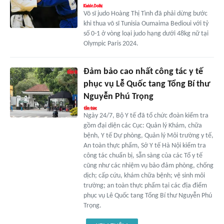
Võ sĩ judo Hoàng Thị Tình đã phải dừng bước
khi thua võ sĩ Tunisia Oumaima Bedioui với tỷ
số 0-1 ở vòng loại judo hạng dưới 48kg nữ tại
Olympic Paris 2024.
Đảm bảo cao nhất công tác y tế
phục vụ Lễ Quốc tang Tổng Bí thư
Nguyễn Phú Trọng
Ngày 24/7, Bộ Y tế đã tổ chức đoàn kiểm tra
gồm đại diện các Cục: Quản lý Khám, chữa
bệnh, Y tế Dự phòng, Quản lý Môi trường y tế,
An toàn thực phẩm, Sở Y tế Hà Nội kiểm tra
công tác chuẩn bị, sẵn sàng của các Tổ y tế
cũng như các nhiệm vụ bảo đảm phòng, chống
dịch; cấp cứu, khám chữa bệnh; vệ sinh môi
trường; an toàn thực phẩm tại các địa điểm
phục vụ Lê Quốc tang Tổng Bí thư Nguyễn Phú
Trọng.