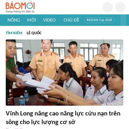
NÓNG
MỚI
VIDEO
CHỦ ĐỀ
#ASEAN Cup 2026
#Trí tuệ nhân tạo
#Mỹ - Iran
#Khám phá Việt Nam
TÌM KIẾM
LÊ QUỐC
#Khám phá thế giới
Vĩnh Long nâng cao năng lực cứu nạn trên
sông cho lực lượng cơ sở