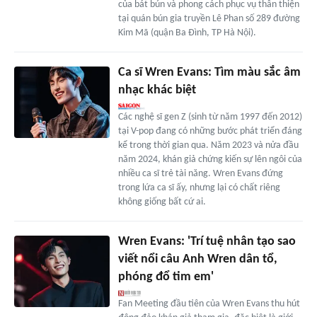
của bát bún và phong cách phục vụ thân thiện
tại quán bún gia truyền Lê Phan số 289 đường
Kim Mã (quận Ba Đình, TP Hà Nội).
Ca sĩ Wren Evans: Tìm màu sắc âm
nhạc khác biệt
Các nghệ sĩ gen Z (sinh từ năm 1997 đến 2012)
tại V-pop đang có những bước phát triển đáng
kể trong thời gian qua. Năm 2023 và nửa đầu
năm 2024, khán giả chứng kiến sự lên ngôi của
nhiều ca sĩ trẻ tài năng. Wren Evans đứng
trong lứa ca sĩ ấy, nhưng lại có chất riêng
không giống bất cứ ai.
Wren Evans: 'Trí tuệ nhân tạo sao
viết nổi câu Anh Wren dân tổ,
phóng đổ tim em'
Fan Meeting đầu tiên của Wren Evans thu hút