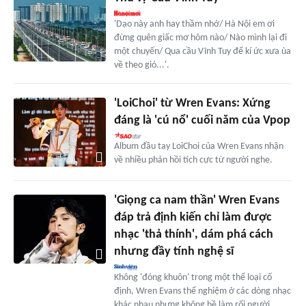
'Dạo này anh hay thầm nhớ/ Hà Nội em ơi
đừng quên giấc mơ hôm nào/ Nào mình lại đi
một chuyến/ Qua cầu Vĩnh Tuy để kí ức xưa ùa
về theo gió...'.
'LoiChoi' từ Wren Evans: Xứng
đáng là 'cú nổ' cuối năm của Vpop
Album đầu tay LoiChoi của Wren Evans nhận
về nhiều phản hồi tích cực từ người nghe.
'Giọng ca nam thần' Wren Evans
đáp trả định kiến chỉ làm được
nhạc 'thả thính', dám phá cách
nhưng đầy tính nghệ sĩ
Không 'đóng khuôn' trong một thể loại cố
định, Wren Evans thể nghiệm ở các dòng nhạc
khác nhau nhưng không hề làm rối người