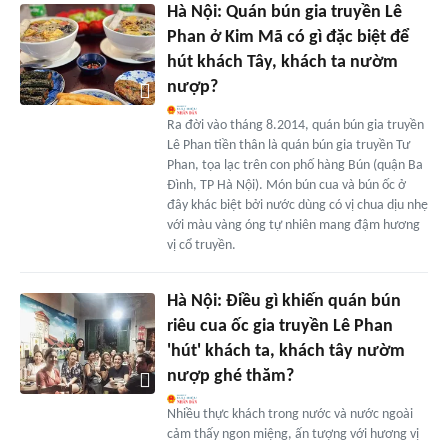
Hà Nội: Quán bún gia truyền Lê
Phan ở Kim Mã có gì đặc biệt để
hút khách Tây, khách ta nườm
nượp?
Ra đời vào tháng 8.2014, quán bún gia truyền
Lê Phan tiền thân là quán bún gia truyền Tư
Phan, tọa lạc trên con phố hàng Bún (quận Ba
Đình, TP Hà Nội). Món bún cua và bún ốc ở
đây khác biệt bởi nước dùng có vị chua dịu nhẹ
với màu vàng óng tự nhiên mang đậm hương
vị cổ truyền.
Hà Nội: Điều gì khiến quán bún
riêu cua ốc gia truyền Lê Phan
'hút' khách ta, khách tây nườm
nượp ghé thăm?
Nhiều thực khách trong nước và nước ngoài
cảm thấy ngon miệng, ấn tượng với hương vị