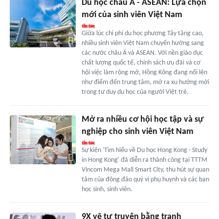
Du học châu Á - ASEAN: Lựa chọn
mới của sinh viên Việt Nam
Giữa lúc chi phí du học phương Tây tăng cao,
nhiều sinh viên Việt Nam chuyển hướng sang
các nước châu Á và ASEAN. Với nền giáo dục
chất lượng quốc tế, chính sách ưu đãi và cơ
hội việc làm rộng mở, Hồng Kông đang nổi lên
như điểm đến trung tâm, mở ra xu hướng mới
trong tư duy du học của người Việt trẻ.
Mở ra nhiều cơ hội học tập và sự
nghiệp cho sinh viên Việt Nam
Sự kiện 'Tìm hiểu về Du học Hong Kong - Study
in Hong Kong' đã diễn ra thành công tại TTTM
Vincom Mega Mall Smart City, thu hút sự quan
tâm của đông đảo quý vị phụ huynh và các bạn
học sinh, sinh viên.
9X vẽ tự truyện bằng tranh