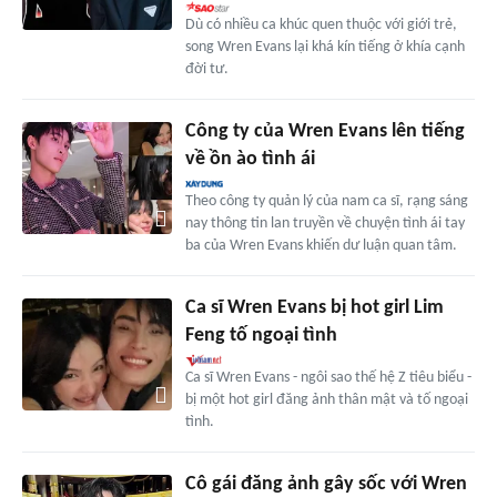
Dù có nhiều ca khúc quen thuộc với giới trẻ,
song Wren Evans lại khá kín tiếng ở khía cạnh
đời tư.
Công ty của Wren Evans lên tiếng
về ồn ào tình ái
Theo công ty quản lý của nam ca sĩ, rạng sáng
nay thông tin lan truyền về chuyện tình ái tay
ba của Wren Evans khiến dư luận quan tâm.
Ca sĩ Wren Evans bị hot girl Lim
Feng tố ngoại tình
Ca sĩ Wren Evans - ngôi sao thế hệ Z tiêu biểu -
bị một hot girl đăng ảnh thân mật và tố ngoại
tình.
Cô gái đăng ảnh gây sốc với Wren