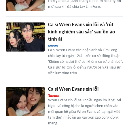
thời gian qua. Anh khẳng định tìm hiểu người
mới sau khi đã chia tay Lim Feng.
Ca sĩ Wren Evans xin lỗi và 'rút
kinh nghiệm sâu sắc' sau ồn ào
tình ái
Ca sĩ Wren Evans xác nhận anh và Lim Feng
chia tay từ ngày 12/4, trên cơ sở đồng thuận.
'Không có người thứ ba, không có sự phản bội'.
Ca sĩ gửi lời xin lỗi đến 2 người bạn gái sau sự
việc lùm xùm trên.
Ca sĩ Wren Evans xin lỗi
Wren Evans xin lỗi sau nhiều ngày im lặng. Mi
Nga - vũ công bị cho là người chen chân vào
mối quan hệ giữa Wren Evans và bạn gái viết
tâm thư, nhắc ồn ào gây xôn xao cộng đồng
mạng.