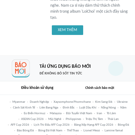
nghe. Nam ca sĩ này dám thử thách chính
mình trong album 'LoiChoi' một cách đầy sáng
tạo.
XEM THÊM
TẢI ỨNG DỤNG BÁO MỚI
ĐỂ KHÔNG BỎ SÓT TIN TỨC
Điều khoản sử dụng
Chính sách bảo mật
Myanmar
Doanh Nghiệp
Xaysomphone Phomvihane
Kim Sang-Sik
Ukraine
Cảnh Sát Kinh Tế
Liên Bang Nga
Đình Bắc
Luật Dầu Khí
Nắng Nóng
Năm
Eo Biển Hormuz
Malaysia
Đội Tuyển Việt Nam
Iran
Tô Lâm
ASEAN Cup 2026
Mũi Nghê
Philippines
Triệu Thị Tâm
Thái Lan
AFF Cup 2026
Lịch Thi Đấu AFF Cup 2026
Bảng Xếp Hạng AFF Cup 2026
Bóng Đá
Báo Bóng Đá
Bóng Đá Việt Nam
Thể Thao
Lionel Messi
Lamine Yamal