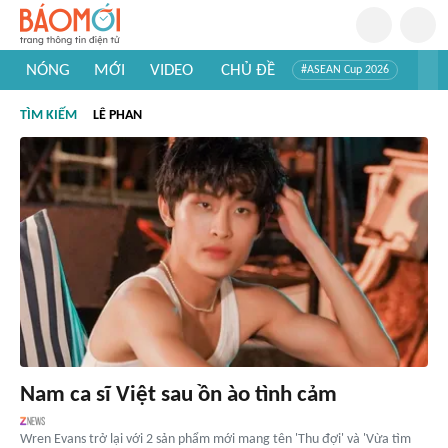
NÓNG
MỚI
VIDEO
CHỦ ĐỀ
#ASEAN Cup 2026
#Trí tuệ nhân tạo
#Mỹ - Iran
#Khám phá Việt Nam
TÌM KIẾM
LÊ PHAN
#Khám phá thế giới
Nam ca sĩ Việt sau ồn ào tình cảm
Wren Evans trở lại với 2 sản phẩm mới mang tên 'Thu đợi' và 'Vừa tìm