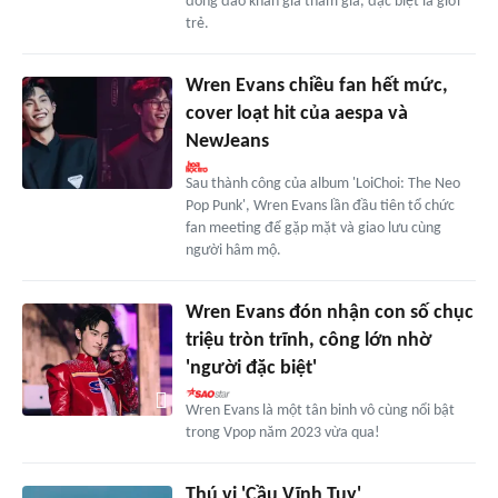
đông đảo khán giả tham gia, đặc biệt là giới
trẻ.
Wren Evans chiều fan hết mức,
cover loạt hit của aespa và
NewJeans
Sau thành công của album 'LoiChoi: The Neo
Pop Punk', Wren Evans lần đầu tiên tổ chức
fan meeting để gặp mặt và giao lưu cùng
người hâm mộ.
Wren Evans đón nhận con số chục
triệu tròn trĩnh, công lớn nhờ
'người đặc biệt'
Wren Evans là một tân binh vô cùng nổi bật
trong Vpop năm 2023 vừa qua!
Thú vị 'Cầu Vĩnh Tuy'