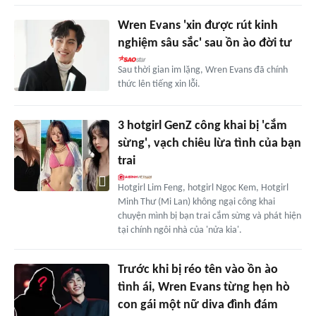
Wren Evans 'xin được rút kinh
nghiệm sâu sắc' sau ồn ào đời tư
Sau thời gian im lặng, Wren Evans đã chính
thức lên tiếng xin lỗi.
3 hotgirl GenZ công khai bị 'cắm
sừng', vạch chiêu lừa tình của bạn
trai
Hotgirl Lim Feng, hotgirl Ngọc Kem, Hotgirl
Minh Thư (Mi Lan) không ngại công khai
chuyện mình bị bạn trai cắm sừng và phát hiện
tại chính ngôi nhà của 'nửa kia'.
Trước khi bị réo tên vào ồn ào
tình ái, Wren Evans từng hẹn hò
con gái một nữ diva đình đám