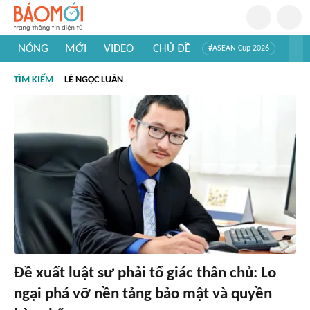
NÓNG
MỚI
VIDEO
CHỦ ĐỀ
#ASEAN Cup 2026
#Trí tuệ nhân tạo
#Mỹ - Iran
#Khám phá Việt Nam
TÌM KIẾM
LÊ NGỌC LUÂN
#Khám phá thế giới
Đề xuất luật sư phải tố giác thân chủ: Lo
ngại phá vỡ nền tảng bảo mật và quyền