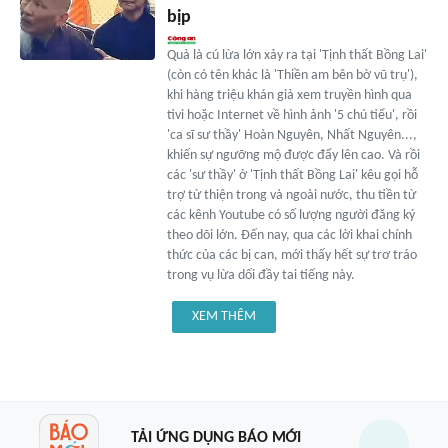
bịp
Quả là cú lừa lớn xảy ra tại 'Tịnh thất Bồng Lai'
(còn có tên khác là 'Thiền am bên bờ vũ trụ'),
khi hàng triệu khán giả xem truyền hình qua
tivi hoặc Internet về hình ảnh '5 chú tiểu', rồi
'ca sĩ sư thầy' Hoàn Nguyên, Nhất Nguyên...,
khiến sự ngưỡng mộ được đẩy lên cao. Và rồi
các 'sư thầy' ở 'Tịnh thất Bồng Lai' kêu gọi hỗ
trợ từ thiện trong và ngoài nước, thu tiền từ
các kênh Youtube có số lượng người đăng ký
theo dõi lớn. Đến nay, qua các lời khai chính
thức của các bị can, mới thấy hết sự trơ tráo
trong vụ lừa dối đầy tai tiếng này.
XEM THÊM
TẢI ỨNG DỤNG BÁO MỚI