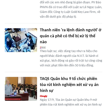
đối với các em nhỏ đang bị gián đoạn. PV Báo
PNVN đã có trao đổi với Luật sư Lê Ngọc Luân,
Giám đốc Công ty Luật Gold Key Law Firm, về
vấn đề dưới góc độ pháp lý.
Thanh niên 'ra lệnh đánh người' ở
quán cà phê có thể bị xử lý thế
nào
Theo luật sư, việc dùng tay như ra hiệu cho
người khác đánh người của N.V.T. là hành vi
xúi giục, kích động và gây rối trật tự công cộng
với mức phạt tiền lên đến 50 triệu đồng.
TAQS Quân khu 9 tổ chức phiên
tòa rút kinh nghiệm xét xử vụ án
hình sự
Ngày 17/9, Tòa án Quân sự Quân khu 9 mở
phiên tòa rút kinh nghiệm xét xử vụ án hình sự