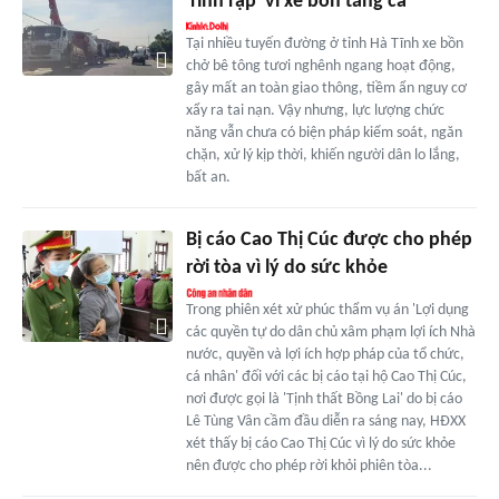
'rình rập' vì xe bồn tăng ca
Tại nhiều tuyến đường ở tỉnh Hà Tĩnh xe bồn
chở bê tông tươi nghênh ngang hoạt động,
gây mất an toàn giao thông, tiềm ẩn nguy cơ
xẩy ra tai nạn. Vậy nhưng, lực lượng chức
năng vẫn chưa có biện pháp kiểm soát, ngăn
chặn, xử lý kịp thời, khiến người dân lo lắng,
bất an.
Bị cáo Cao Thị Cúc được cho phép
rời tòa vì lý do sức khỏe
Trong phiên xét xử phúc thẩm vụ án 'Lợi dụng
các quyền tự do dân chủ xâm phạm lợi ích Nhà
nước, quyền và lợi ích hợp pháp của tổ chức,
cá nhân' đối với các bị cáo tại hộ Cao Thị Cúc,
nơi được gọi là 'Tịnh thất Bồng Lai' do bị cáo
Lê Tùng Vân cầm đầu diễn ra sáng nay, HĐXX
xét thấy bị cáo Cao Thị Cúc vì lý do sức khỏe
nên được cho phép rời khỏi phiên tòa...