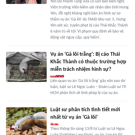
Yên Đỗ Mạnh Tăng vừa có văn bản kiến nghị
Viện trưởng Viện kiểm sát nhân dân tỉnh Hưng
Yên, đề nghị kháng nghị bản án hình sự sơ
thẩm vụ án 'Gà lôi' do TAND khu vực 5, Hưng
Yên xét xử, tuyên phạt bị cáo Thái Khắc Thành
6 năm tù về tội 'Vi phạm quy định về bảo vệ
động vật nguy cấp, quý hiếm'.
Vụ án 'Gà lôi trắng': Bị cáo Thái
Khắc Thành có thuộc trường hợp
miễn trách nhiệm hình sự?
Liên quan vụ án 'Gà lôi trắng' gây xôn xao dư
luận, luật sư Lê Ngọc Luân – Đoàn Luật sư TP.
HCM phân tích về tính pháp lý của vụ án.
Luật sư phân tích tình tiết mới
nhất từ vụ án 'Gà lôi'
Theo thông tin sáng 13/8 từ Luật sư Lê Ngọc
Luân (Gold Key Law Firm), vụ án 'con gà lôi',