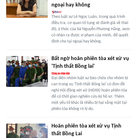
ngoại hay không
Theo luật sư Lê Ngọc Luân, trong quá trình
điều tra, cơ quan tố tụng sẽ đánh giá về thái
độ, ý thức của bà Nguyễn Phương Hằng, xem
có nhận ra được vi phạm của mình, để quyết
định cho tại ngoại hay không.
Bất ngờ hoãn phiên tòa xét xử vụ
'Tịnh thất Bồng lai'
Đại diện nhóm luật sư bào chữa cho nhóm bị
can trong vụ 'Tịnh thất Bồng lai' có đơn đề
nghị Hội đồng xét xử (HĐXX) hoãn phiên tòa
để có thời gian nghiên cứu kỹ hồ sơ. Thêm
một yếu tố khác là nhiều bị hại vắng mặt tại
phiên tòa không rõ lý do.
Hoãn phiên tòa xét xử vụ Tịnh
thất Bồng Lai