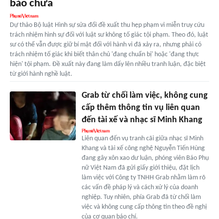
bào chữa
Dự thảo Bộ luật Hình sự sửa đổi đề xuất thu hẹp phạm vi miễn truy cứu
trách nhiệm hình sự đối với luật sư không tố giác tội phạm. Theo đó, luật
sư có thể vẫn được giữ bí mật đối với hành vi đã xảy ra, nhưng phải có
trách nhiệm tố giác khi biết thân chủ 'đang chuẩn bị' hoặc 'đang thực
hiện' tội phạm. Đề xuất này đang làm dấy lên nhiều tranh luận, đặc biệt
từ giới hành nghề luật.
Grab từ chối làm việc, không cung
cấp thêm thông tin vụ liên quan
đến tài xế và nhạc sĩ Minh Khang
Liên quan đến vụ tranh cãi giữa nhạc sĩ Minh
Khang và tài xế công nghệ Nguyễn Tiến Hùng
đang gây xôn xao dư luận, phóng viên Báo Phụ
nữ Việt Nam đã gửi giấy giới thiệu, đặt lịch
làm việc với Công ty TNHH Grab nhằm làm rõ
các vấn đề pháp lý và cách xử lý của doanh
nghiệp. Tuy nhiên, phía Grab đã từ chối làm
việc và không cung cấp thông tin theo đề nghị
của cơ quan báo chí.