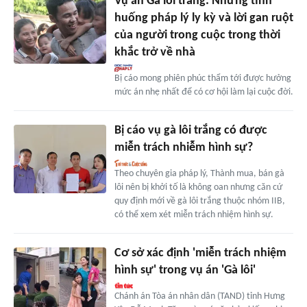
Vụ án Gà lôi trắng: Những tình
huống pháp lý ly kỳ và lời gan ruột
của người trong cuộc trong thời
khắc trở về nhà
Bị cáo mong phiên phúc thẩm tới được hưởng
mức án nhẹ nhất để có cơ hội làm lại cuộc đời.
Bị cáo vụ gà lôi trắng có được
miễn trách nhiễm hình sự?
Theo chuyên gia pháp lý, Thành mua, bán gà
lôi nên bị khởi tố là không oan nhưng căn cứ
quy định mới về gà lôi trắng thuộc nhóm IIB,
có thể xem xét miễn trách nhiệm hình sự.
Cơ sở xác định 'miễn trách nhiệm
hình sự' trong vụ án 'Gà lôi'
Chánh án Tòa án nhân dân (TAND) tỉnh Hưng