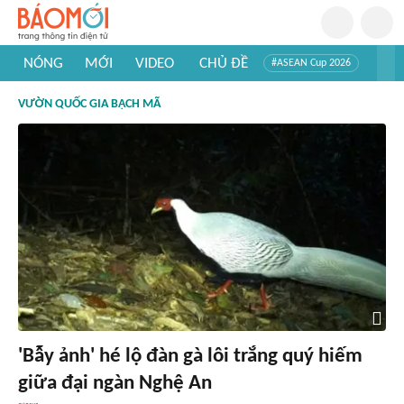
NÓNG
MỚI
VIDEO
CHỦ ĐỀ
#ASEAN Cup 2026
#Trí tuệ nhân tạo
#Mỹ - Iran
#Khám phá Việt Nam
VƯỜN QUỐC GIA BẠCH MÃ
#Khám phá thế giới
'Bẫy ảnh' hé lộ đàn gà lôi trắng quý hiếm
giữa đại ngàn Nghệ An