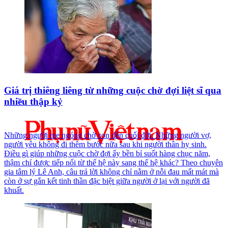
Giá trị thiêng liêng từ những cuộc chờ đợi liệt sĩ qua
nhiều thập kỷ
Những người mẹ ngóng chờ con đến cuối đời. Những người vợ,
người yêu không đi thêm bước nữa sau khi người thân hy sinh.
Điều gì giúp những cuộc chờ đợi ấy bền bỉ suốt hàng chục năm,
thậm chí được tiếp nối từ thế hệ này sang thế hệ khác? Theo chuyên
gia tâm lý Lê Anh, câu trả lời không chỉ nằm ở nỗi đau mất mát mà
còn ở sự gắn kết tinh thần đặc biệt giữa người ở lại với người đã
khuất.