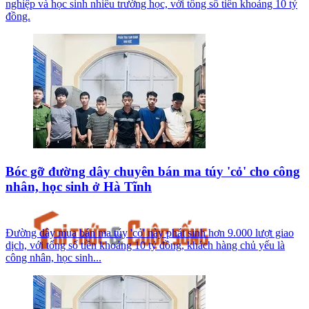
nghiệp và học sinh nhiều trường học, với tổng số tiền khoảng 10 tỷ
đồng.
Bóc gỡ đường dây chuyên bán ma túy 'cỏ' cho công
nhân, học sinh ở Hà Tĩnh
Đường dây mua bán ma túy 'cỏ' này phát sinh hơn 9.000 lượt giao
dịch, với tổng số tiền khoảng 10 tỷ đồng, khách hàng chủ yếu là
công nhân, học sinh...