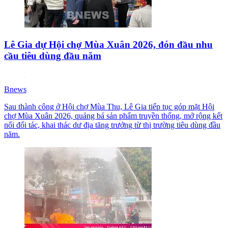
Lê Gia dự Hội chợ Mùa Xuân 2026, đón đầu nhu
cầu tiêu dùng đầu năm
Bnews
Sau thành công ở Hội chợ Mùa Thu, Lê Gia tiếp tục góp mặt Hội
chợ Mùa Xuân 2026, quảng bá sản phẩm truyền thống, mở rộng kết
nối đối tác, khai thác dư địa tăng trưởng từ thị trường tiêu dùng đầu
năm.