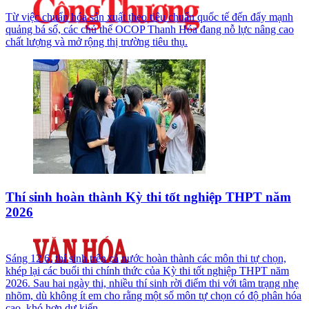
Từ việc chuẩn hóa sản xuất theo tiêu chuẩn quốc tế đến đẩy mạnh
quảng bá số, các chủ thể OCOP Thanh Hóa đang nỗ lực nâng cao
chất lượng và mở rộng thị trường tiêu thụ.
Thí sinh hoàn thành Kỳ thi tốt nghiệp THPT năm
2026
Sáng 12.6, thí sinh trên cả nước hoàn thành các môn thi tự chọn,
khép lại các buổi thi chính thức của Kỳ thi tốt nghiệp THPT năm
2026. Sau hai ngày thi, nhiều thí sinh rời điểm thi với tâm trạng nhẹ
nhõm, dù không ít em cho rằng một số môn tự chọn có độ phân hóa
cao, khó hơn dự kiến.