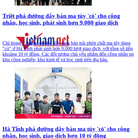
Triệt phá đường dây bán ma túy 'cỏ' cho công
nhân, học sinh, phát sinh hơn 9.000 giao dịch
Chỉ trong 7 tháng, đường dây mua bán trái phép chất ma túy dạng
"cỏ" ở Hà Tĩnh phát sinh hơn 9.000 lượt giao dịch, với tổng số tiền
khoảng 10 tỷ đồng. Các đối tượng chủ yếu nhắm đến công nhân tại
khu công nghiệp, khu kinh tế và học sinh trên địa bàn.
Hà Tĩnh phá đường dây bán ma túy 'cỏ' cho công
nhân, học sinh, giao dịch hơn 10 tỷ đồng