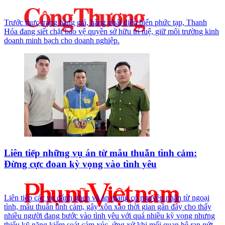
Trước thực trạng hàng giả, hàng nhái diễn biến phức tạp, Thanh
Hóa đang siết chặt bảo vệ quyền sở hữu trí tuệ, giữ môi trường kinh
doanh minh bạch cho doanh nghiệp.
Liên tiếp những vụ án từ mâu thuẫn tình cảm:
Đừng cực đoan kỳ vọng vào tình yêu
Liên tiếp các vụ đánh ghen và án mạng có nguyên nhân từ ngoại
tình, mâu thuẫn tình cảm, gây xôn xao thời gian gần đây cho thấy
nhiều người đang bước vào tình yêu với quá nhiều kỳ vọng nhưng
thiếu kỹ năng kiểm soát cảm xúc, ứng xử khi mối quan hệ rạn nứt.