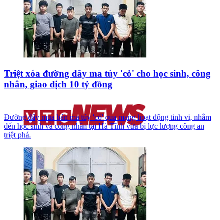
Triệt xóa đường dây ma túy 'cỏ' cho học sinh, công
nhân, giao dịch 10 tỷ đồng
Đường dây mua bán ma túy 'cỏ' qua mạng hoạt động tinh vi, nhắm
đến học sinh và công nhân tại Hà Tĩnh vừa bị lực lượng công an
triệt phá.