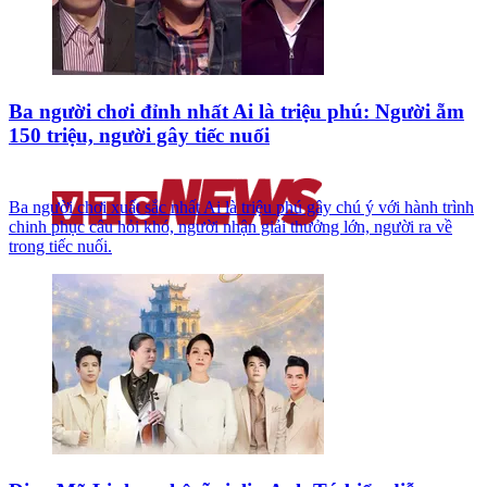
Ba người chơi đỉnh nhất Ai là triệu phú: Người ẵm
150 triệu, người gây tiếc nuối
Ba người chơi xuất sắc nhất Ai là triệu phú gây chú ý với hành trình
chinh phục câu hỏi khó, người nhận giải thưởng lớn, người ra về
trong tiếc nuối.