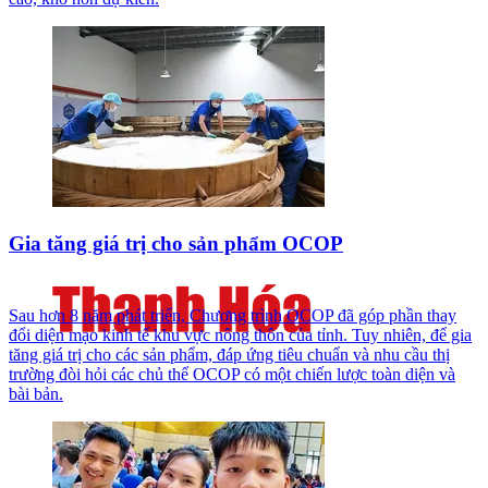
Gia tăng giá trị cho sản phẩm OCOP
Sau hơn 8 năm phát triển, Chương trình OCOP đã góp phần thay
đổi diện mạo kinh tế khu vực nông thôn của tỉnh. Tuy nhiên, để gia
tăng giá trị cho các sản phẩm, đáp ứng tiêu chuẩn và nhu cầu thị
trường đòi hỏi các chủ thể OCOP có một chiến lược toàn diện và
bài bản.