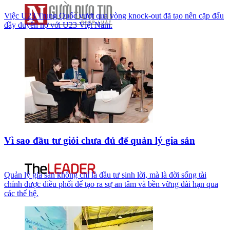
Việc U23 Trung Quốc vượt qua vòng knock-out đã tạo nên cặp đấu
đầy duyên nợ với U23 Việt Nam.
Vì sao đầu tư giỏi chưa đủ để quản lý gia sản
Quản lý gia sản không chỉ là đầu tư sinh lời, mà là đời sống tài
chính được điều phối để tạo ra sự an tâm và bền vững dài hạn qua
các thế hệ.