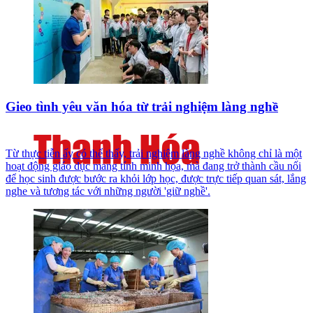
Gieo tình yêu văn hóa từ trải nghiệm làng nghề
Từ thực tiễn ấy có thể thấy, trải nghiệm làng nghề không chỉ là một
hoạt động giáo dục mang tính minh họa, mà đang trở thành cầu nối
để học sinh được bước ra khỏi lớp học, được trực tiếp quan sát, lắng
nghe và tương tác với những người 'giữ nghề'.