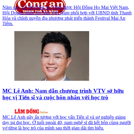
Năm nay, Lễ Hội Mai An Tiêm được Hội Đồng Họ Mai Việt Nam,
Hội Doanh nhân Họ Mai Việt Nam phối hợp với UBND tỉnh Thanh
Hóa và chính quyền địa phương phát triển thành Festival Mai An
Tiêm.
MC Lê Anh: Nam dẫn chương trình VTV sở hữu
học vị Tiến sĩ và cuộc hôn nhân với học trò
MC Lê Anh gây ấn tượng với học vấn Tiến sĩ và sự nghiệp giảng
dạy tại đại học. Ở tuổi ngoài 40, nam nghệ sĩ đã kết hôn cùng người
vợ từng là học trò của mình sau thời gian dài tìm hiểu.