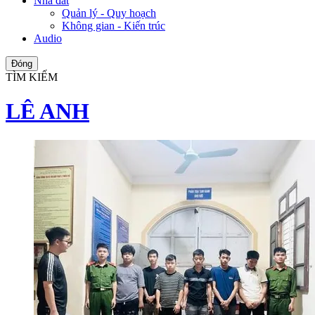
Nhà đất
Quản lý - Quy hoạch
Không gian - Kiến trúc
Audio
Đóng
TÌM KIẾM
LÊ ANH