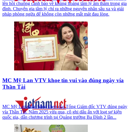
lên hồi chuông cảnh báo về khủng hoảng tâm lý âm thầm trong gia
đình. Chuyên gia tâm lý chỉ ra những nguyên nhân sâu xa và giải
pháp phòng ngừa để không còn những mất mát đau lòng.
MC Mỹ Lan VTV khoe tin vui vào đúng ngày vía
Thần Tài
MC Mỹ Lan nhận bằng khen của Tổng Giám đốc VTV đúng ngày
vía Thần Tài. Năm 2025 vừa qua, cô ghi dấu ấn với loạt sự kiện
quốc gia, dẫn chương trình tại Quảng trường Ba Đình 2 lần...