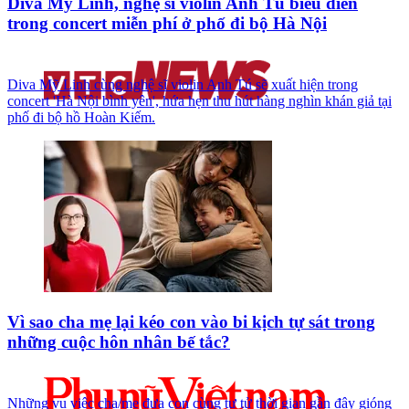
Diva Mỹ Linh, nghệ sĩ violin Anh Tú biểu diễn
trong concert miễn phí ở phố đi bộ Hà Nội
Diva Mỹ Linh cùng nghệ sĩ violin Anh Tú sẽ xuất hiện trong
concert 'Hà Nội bình yên', hứa hẹn thu hút hàng nghìn khán giả tại
phố đi bộ hồ Hoàn Kiếm.
Vì sao cha mẹ lại kéo con vào bi kịch tự sát trong
những cuộc hôn nhân bế tắc?
Những vụ việc cha/mẹ đưa con cùng tự tử thời gian gần đây gióng