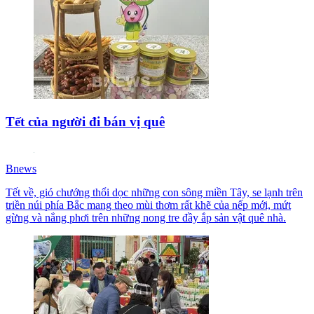
Tết của người đi bán vị quê
Bnews
Tết về, gió chướng thổi dọc những con sông miền Tây, se lạnh trên
triền núi phía Bắc mang theo mùi thơm rất khẽ của nếp mới, mứt
gừng và nắng phơi trên những nong tre đầy ắp sản vật quê nhà.