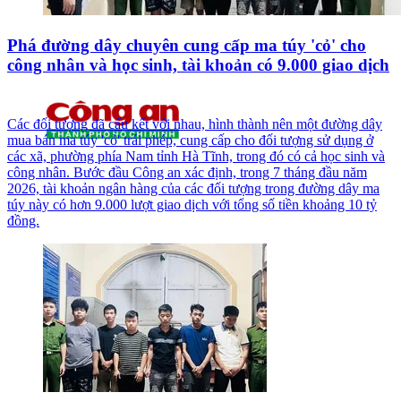
Phá đường dây chuyên cung cấp ma túy 'cỏ' cho
công nhân và học sinh, tài khoản có 9.000 giao dịch
Các đối tượng đã cấu kết với nhau, hình thành nên một đường dây
mua bán ma túy 'cỏ' trái phép, cung cấp cho đối tượng sử dụng ở
các xã, phường phía Nam tỉnh Hà Tĩnh, trong đó có cả học sinh và
công nhân. Bước đầu Công an xác định, trong 7 tháng đầu năm
2026, tài khoản ngân hàng của các đối tượng trong đường dây ma
túy này có hơn 9.000 lượt giao dịch với tổng số tiền khoảng 10 tỷ
đồng.