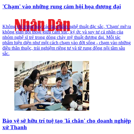
'Chạm' vào những rung cảm hội họa đương đại
Không chỉ trưng bày các tác phẩm nghệ thuật đặc sắc, 'Chạm' mở ra
không gian đối thoại giữa cảm xúc, ký ức và suy tư cá nhân của
nhóm nghệ sĩ trẻ trong dòng chảy mỹ thuật đương đại. Mỗi tác
phẩm hiện diện như một cách chạm vào đời sống - chạm vào những
điều thân thuộc, trải nghiệm riêng tư và từ rung động nội tâm sâu
sắc.
Bảo vệ sở hữu trí tuệ tạo 'lá chắn' cho doanh nghiệp
xứ Thanh