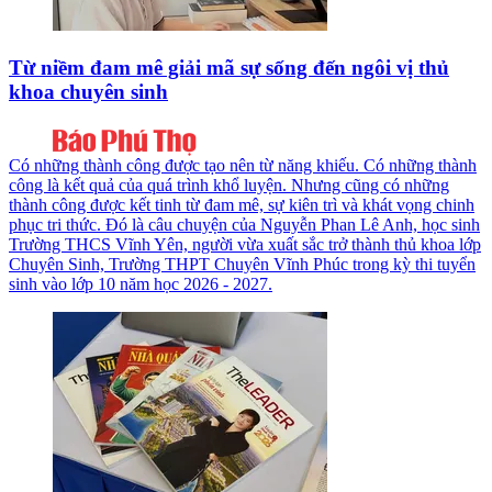
Từ niềm đam mê giải mã sự sống đến ngôi vị thủ
khoa chuyên sinh
Có những thành công được tạo nên từ năng khiếu. Có những thành
công là kết quả của quá trình khổ luyện. Nhưng cũng có những
thành công được kết tinh từ đam mê, sự kiên trì và khát vọng chinh
phục tri thức. Đó là câu chuyện của Nguyễn Phan Lê Anh, học sinh
Trường THCS Vĩnh Yên, người vừa xuất sắc trở thành thủ khoa lớp
Chuyên Sinh, Trường THPT Chuyên Vĩnh Phúc trong kỳ thi tuyển
sinh vào lớp 10 năm học 2026 - 2027.