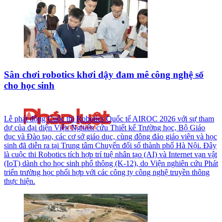
Sân chơi robotics khơi dậy đam mê công nghệ số
cho học sinh
Lễ phát động Cuộc thi Robotics Quốc tế AIROC 2026 với sự tham
dự của đại diện Viện Nghiên cứu Thiết kế Trường học, Bộ Giáo
dục và Đào tạo, các cơ sở giáo dục, cùng đông đảo giáo viên và học
sinh đã diễn ra tại Trung tâm Chuyển đổi số thành phố Hà Nội. Đây
là cuộc thi Robotics tích hợp trí tuệ nhân tạo (AI) và Internet vạn vật
(IoT) dành cho học sinh phổ thông (K-12), do Viện nghiên cứu Phát
triển trường học phối hợp với các công ty công nghệ truyền thông
thực hiện.