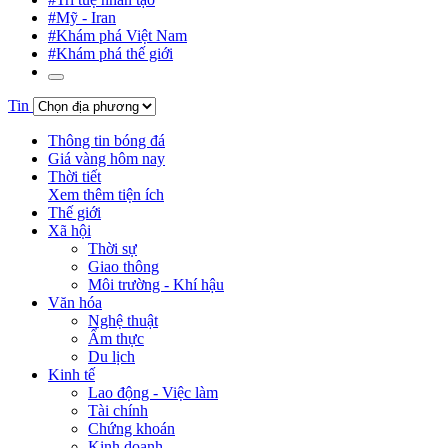
#Mỹ - Iran
#Khám phá Việt Nam
#Khám phá thế giới
Tin
Thông tin bóng đá
Giá vàng hôm nay
Thời tiết
Xem thêm tiện ích
Thế giới
Xã hội
Thời sự
Giao thông
Môi trường - Khí hậu
Văn hóa
Nghệ thuật
Ẩm thực
Du lịch
Kinh tế
Lao động - Việc làm
Tài chính
Chứng khoán
Kinh doanh