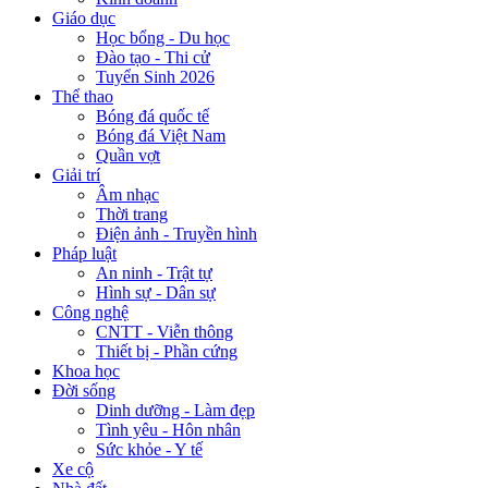
Giáo dục
Học bổng - Du học
Đào tạo - Thi cử
Tuyển Sinh 2026
Thể thao
Bóng đá quốc tế
Bóng đá Việt Nam
Quần vợt
Giải trí
Âm nhạc
Thời trang
Điện ảnh - Truyền hình
Pháp luật
An ninh - Trật tự
Hình sự - Dân sự
Công nghệ
CNTT - Viễn thông
Thiết bị - Phần cứng
Khoa học
Đời sống
Dinh dưỡng - Làm đẹp
Tình yêu - Hôn nhân
Sức khỏe - Y tế
Xe cộ