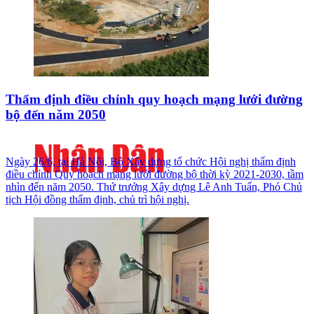
Thẩm định điều chỉnh quy hoạch mạng lưới đường
bộ đến năm 2050
Ngày 26/6, tại Hà Nội, Bộ Xây dựng tổ chức Hội nghị thẩm định
điều chỉnh Quy hoạch mạng lưới đường bộ thời kỳ 2021-2030, tầm
nhìn đến năm 2050. Thứ trưởng Xây dựng Lê Anh Tuấn, Phó Chủ
tịch Hội đồng thẩm định, chủ trì hội nghị.