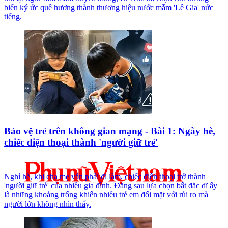
biến ký ức quê hương thành thương hiệu nước mắm 'Lê Gia' nức
tiếng.
Bảo vệ trẻ trên không gian mạng - Bài 1: Ngày hè,
chiếc điện thoại thành 'người giữ trẻ'
Nghỉ hè, khi cha mẹ vẫn phải đi làm, chiếc điện thoại trở thành
'người giữ trẻ' của nhiều gia đình. Đằng sau lựa chọn bất đắc dĩ ấy
là những khoảng trống khiến nhiều trẻ em đối mặt với rủi ro mà
người lớn không nhìn thấy.