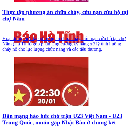
Thực tập phương án chữa cháy, cứu nạn cứu hộ tại
chợ Nầm
Hoạt động thực tập phương án chữa cháy, cứu nạn cứu hộ tại chợ
Nầm (Hà Tĩnh) góp phần tăng cường kỹ năng xử lý tình huống
cháy nổ cho lực lượng chức năng và các tiểu thương.
Dân mạng háo hức chờ trận U23 Việt Nam - U23
Trung Quốc, muốn gặp Nhật Bản ở chung kết