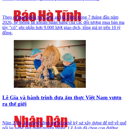
Theo cơ quan điều tra Công an Hà Tĩnh, trong 7 tháng đầu năm
2026, hệ thống tài khoản ngân hàng của các đối tượng mua bán ma
túy "cỏ" ghi nhận hơn 9.000 lượt giao dịch, tổng giá trị trên 10 tỷ
đồng.
Lê Gia và hành trình đưa ẩm thực Việt Nam vươn
ra thế giới
Năm 2016, khi quyết định rời bỏ nghề kỹ sư xây dựng để trở về quê
nối lại nghề làm mắm truyền thống, Lê Anh đã chọn con đường