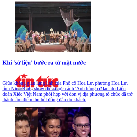
Khi 'sử liệu' bước ra từ mặt nước
Giữa không gian lung linh của Phố cổ Hoa Lư, phường Hoa Lư,
tỉnh Ninh Bình, show diễn thực cảnh 'Anh hùng cờ lau' do Liên
đoàn Xiếc Việt Nam phối hợp với đơn vị địa phương tổ chức đã trở
thành tâm điểm thu hút đông đảo du khách.