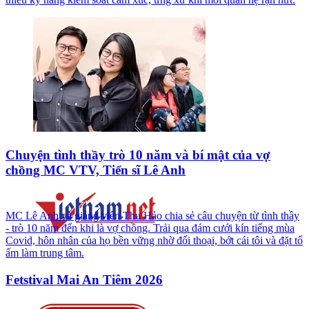
Chuyện tình thầy trò 10 năm và bí mật của vợ
chồng MC VTV, Tiến sĩ Lê Anh
MC Lê Anh và giảng viên Thu Hảo chia sẻ câu chuyện từ tình thầy
- trò 10 năm đến khi là vợ chồng. Trải qua đám cưới kín tiếng mùa
Covid, hôn nhân của họ bền vững nhờ đối thoại, bớt cái tôi và đặt tổ
ấm làm trung tâm.
Fetstival Mai An Tiêm 2026