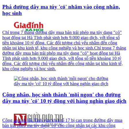
Phá đường dây ma túy 'cỏ' nhắm vào công nhân,
học sinh
Chỉ trong 7 tháng đường dây mua bán trái phép ma túy dạng "cỏ"
hoạt động tại Hà Tĩnh phát sinh hơn 9.000 giao dịch, với tổng số
tiền khoảng 10 tỷ đồng. Các đối tượng chủ yếu nhắm đến công
nhân tại khu kinh tế, khu công nghiệp và học sinh.Chỉ trong 7 tháng
đường dây mua bán trái phép ma túy dạng "cỏ" hoạt động tại Hà
Tĩnh phát sinh hơn 9.000 giao dịch, với tổng số tiền khoảng 10 tỷ
đồng. Các đối tượng chủ yếu nhắm đến công nhân tại khu kinh tế,
khu công nghiệp và học sinh.
Công nhân, học sinh thành 'mồi ngon' cho đường
dây ma túy 'cỏ' 10 tỷ đồng với hàng nghìn giao dịch
Công an tỉnh Hà Tĩnh vừa khởi tố 17 bị can trong đường dây mua
bán trái phép ma túy dạng 'cỏ' cho công nhân tại các khu công