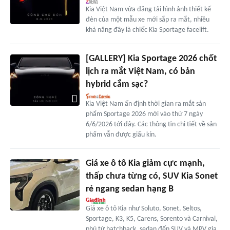
Kia Việt Nam vừa đăng tải hình ảnh thiết kế
đèn của một mẫu xe mới sắp ra mắt, nhiều
khả năng đây là chiếc Kia Sportage facelift.
[GALLERY] Kia Sportage 2026 chốt
lịch ra mắt Việt Nam, có bản
hybrid cắm sạc?
Kia Việt Nam ấn định thời gian ra mắt sản
phẩm Sportage 2026 mới vào thứ 7 ngày
6/6/2026 tới đây. Các thông tin chi tiết về sản
phẩm vẫn được giấu kín.
Giá xe ô tô Kia giảm cực mạnh,
thấp chưa từng có, SUV Kia Sonet
rẻ ngang sedan hạng B
Giá xe ô tô Kia như Soluto, Sonet, Seltos,
Sportage, K3, K5, Carens, Sorento và Carnival,
phủ từ hatchback, sedan đến SUV và MPV gia