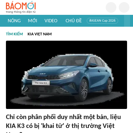
NÓNG
MỚI
VIDEO
CHỦ ĐỀ
#ASEAN Cup 2026
#Trí tuệ nhân tạo
#Mỹ - Iran
#Khám phá Việt Nam
TÌM KIẾM
KIA VIỆT NAM
#Khám phá thế giới
Chỉ còn phân phối duy nhất một bản, liệu
KIA K3 có bị 'khai tử' ở thị trường Việt