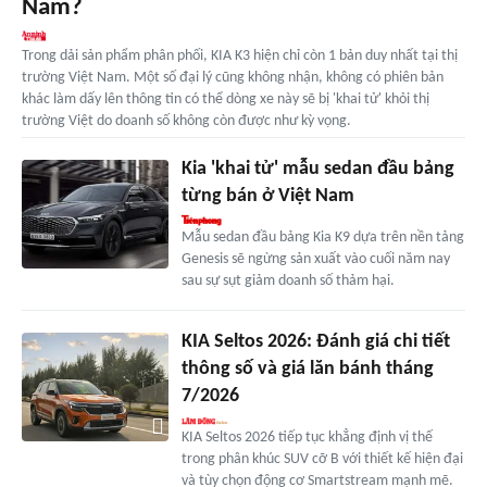
Nam?
Trong dải sản phẩm phân phối, KIA K3 hiện chỉ còn 1 bản duy nhất tại thị
trường Việt Nam. Một số đại lý cũng không nhận, không có phiên bản
khác làm dấy lên thông tin có thể dòng xe này sẽ bị 'khai tử' khỏi thị
trường Việt do doanh số không còn được như kỳ vọng.
Kia 'khai tử' mẫu sedan đầu bảng
từng bán ở Việt Nam
Mẫu sedan đầu bảng Kia K9 dựa trên nền tảng
Genesis sẽ ngừng sản xuất vào cuối năm nay
sau sự sụt giảm doanh số thảm hại.
KIA Seltos 2026: Đánh giá chi tiết
thông số và giá lăn bánh tháng
7/2026
KIA Seltos 2026 tiếp tục khẳng định vị thế
trong phân khúc SUV cỡ B với thiết kế hiện đại
và tùy chọn động cơ Smartstream mạnh mẽ.