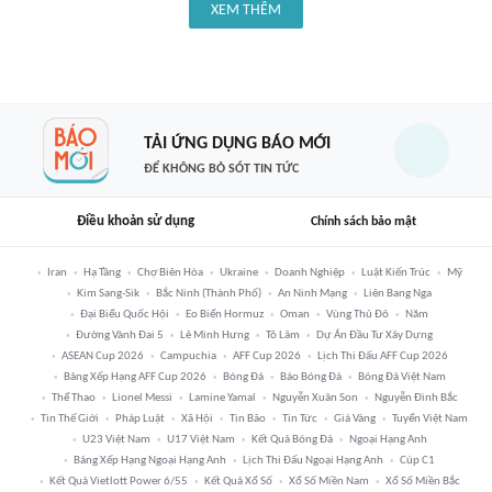
XEM THÊM
TẢI ỨNG DỤNG BÁO MỚI
ĐỂ KHÔNG BỎ SÓT TIN TỨC
Điều khoản sử dụng
Chính sách bảo mật
Iran
Hạ Tầng
Chợ Biên Hòa
Ukraine
Doanh Nghiệp
Luật Kiến Trúc
Mỹ
Kim Sang-Sik
Bắc Ninh (thành Phố)
An Ninh Mạng
Liên Bang Nga
Đại Biểu Quốc Hội
Eo Biển Hormuz
Oman
Vùng Thủ Đô
Năm
Đường Vành Đai 5
Lê Minh Hưng
Tô Lâm
Dự Án Đầu Tư Xây Dựng
ASEAN Cup 2026
Campuchia
AFF Cup 2026
Lịch Thi Đấu AFF Cup 2026
Bảng Xếp Hạng AFF Cup 2026
Bóng Đá
Báo Bóng Đá
Bóng Đá Việt Nam
Thể Thao
Lionel Messi
Lamine Yamal
Nguyễn Xuân Son
Nguyễn Đình Bắc
Tin Thế Giới
Pháp Luật
Xã Hội
Tin Bão
Tin Tức
Giá Vàng
Tuyển Việt Nam
U23 Việt Nam
U17 Việt Nam
Kết Quả Bóng Đá
Ngoại Hạng Anh
Bảng Xếp Hạng Ngoại Hạng Anh
Lịch Thi Đấu Ngoại Hạng Anh
Cúp C1
Kết Quả Vietlott Power 6/55
Kết Quả Xổ Số
Xổ Số Miền Nam
Xổ Số Miền Bắc