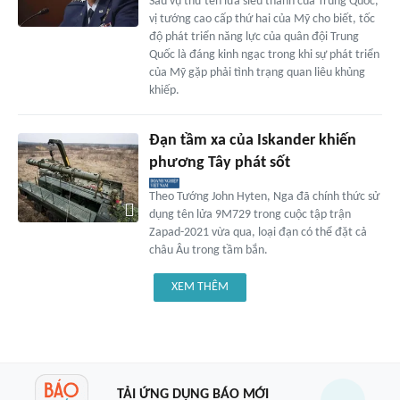
Sau vụ thử tên lửa siêu thanh của Trung Quốc,
vị tướng cao cấp thứ hai của Mỹ cho biết, tốc
độ phát triển năng lực của quân đội Trung
Quốc là đáng kinh ngạc trong khi sự phát triển
của Mỹ gặp phải tình trạng quan liêu khủng
khiếp.
Đạn tầm xa của Iskander khiến
phương Tây phát sốt
Theo Tướng John Hyten, Nga đã chính thức sử
dụng tên lửa 9M729 trong cuộc tập trận
Zapad-2021 vừa qua, loại đạn có thể đặt cả
châu Âu trong tầm bắn.
XEM THÊM
TẢI ỨNG DỤNG BÁO MỚI