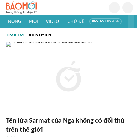
NÓNG
MỚI
VIDEO
CHỦ ĐỀ
#ASEAN Cup 2026
#Trí tuệ nhân tạo
#Mỹ - Iran
#Khám phá Việt Nam
TÌM KIẾM
JOHN HYTEN
#Khám phá thế giới
Tên lửa Sarmat của Nga không có đối thủ
trên thế giới