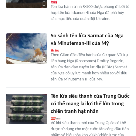
Tên lửa hành trình R-500 được phóng đi bởi tổ
hợp tên lửa Iskander-K của Nga đã phá hủy
các mục tiêu của quân đội Ukraine.
So sánh tên lửa Sarmat của Nga
và Minuteman-III của Mỹ
Theo Giám đốc điều hành của Cơ quan Vũ trụ
liên bang Nga (Roscosmos) Dmitry Rogozin,
tên lửa đạn đạo xuyên lục địa (ICBM) Sarmat
của Nga có uy lực mạnh hơn nhiều so với siêu
tên lửa Minuteman-III của Mỹ.
Tên lửa siêu thanh của Trung Quốc
có thể mang lại lợi thế lớn trong
chiến tranh hạt nhân
Vũ khí siêu thanh mới của Trung Quốc có thể
được sử dụng cho một cuộc tấn công đầu tiên
nhằm vô hiệu hóa kho vũ khí chiến lược của