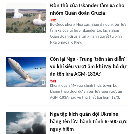
Đòn thù của Iskander tầm xa cho
nhóm Quân đoàn Gruzia
Bộ Quốc phòng Nga xác nhận đã dùng tên lửa
tầm xa của tổ hợp Iskander tập kích nhóm
Quân đoàn Gruzia từng hành quyết tù binh
Nga ở ngoại ô Kiev.
Còn lại Nga - Trung 'trên sàn diễn'
vũ khí siêu vượt âm khi Mỹ bỏ dự
án tên lửa AGM-183A?
Không quân Mỹ vừa chính thức tuyên bố
không theo đuổi dự án tên lửa siêu vượt âm
AGM-183A, sau vụ thử thất bại hôm 13/3.
Nga tập kích quân đội Ukraine
bằng tên lửa hành trình R-500 cực
nguy hiểm