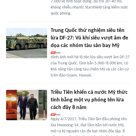
7.000 vệ tinh hoạt động, độ trễ 20–40 ms,
kháng nhiễu nhanh; Starshield tăng kiểm soát
quốc phòng.
Trung Quốc thử nghiệm siêu tên
lửa DF-27: Vũ khí siêu vượt âm đe
dọa các nhóm tàu sân bay Mỹ
Hình ảnh mới hé lộ tên lửa siêu vượt âm DF-27
của Trung Quốc, tầm bắn 5.000–8.000 km, có
khả năng tấn công tàu chiến Mỹ và các căn cứ
trên đảo Guam, Hawaii.
Triều Tiên khiến cả nước Mỹ thức
tỉnh bằng một vụ phóng tên lửa
cách đây 8 năm
Ngày 4/7/2017, Triều Tiên lần đầu phóng tên
lửa Hwasong-14, đạt tầm bắn tới nước Mỹ,
mở ra kỷ nguyên răn đe hạt nhân độc lập. 8