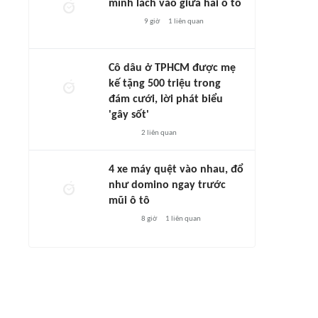
mình lách vào giữa hai ô tô
9 giờ
1
liên quan
Cô dâu ở TPHCM được mẹ
kế tặng 500 triệu trong
đám cưới, lời phát biểu
'gây sốt'
2
liên quan
4 xe máy quệt vào nhau, đổ
như domino ngay trước
mũi ô tô
8 giờ
1
liên quan