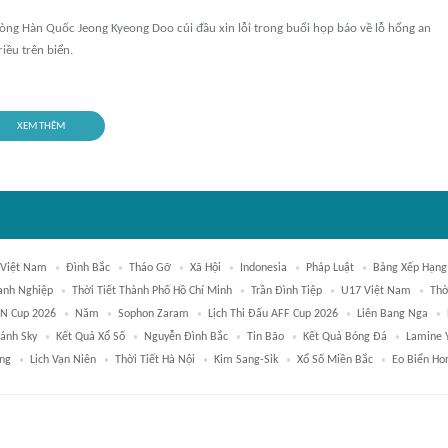
ng Hàn Quốc Jeong Kyeong Doo cúi đầu xin lỗi trong buổi họp báo về lỗ hổng an
riều trên biển.
XEM THÊM
 Việt Nam
Đình Bắc
Tháo Gỡ
Xã Hội
Indonesia
Pháp Luật
Bảng Xếp Hạng
anh Nghiệp
Thời Tiết Thành Phố Hồ Chí Minh
Trần Đình Tiệp
U17 Việt Nam
Thờ
N Cup 2026
Năm
Sophon Zaram
Lịch Thi Đấu AFF Cup 2026
Liên Bang Nga
ánh Sky
Kết Quả Xổ Số
Nguyễn Đình Bắc
Tin Bão
Kết Quả Bóng Đá
Lamine 
ng
Lịch Vạn Niên
Thời Tiết Hà Nội
Kim Sang-Sik
Xổ Số Miền Bắc
Eo Biển Ho