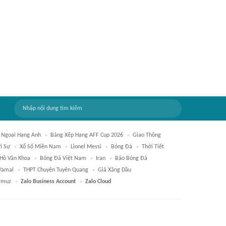
 Ngoại Hạng Anh
Bảng Xếp Hạng AFF Cup 2026
Giao Thông
i Sự
Xổ Số Miền Nam
Lionel Messi
Bóng Đá
Thời Tiết
Hồ Văn Khoa
Bóng Đá Việt Nam
Iran
Báo Bóng Đá
Yamal
THPT Chuyên Tuyên Quang
Giá Xăng Dầu
rmuz
Zalo Business Account
Zalo Cloud