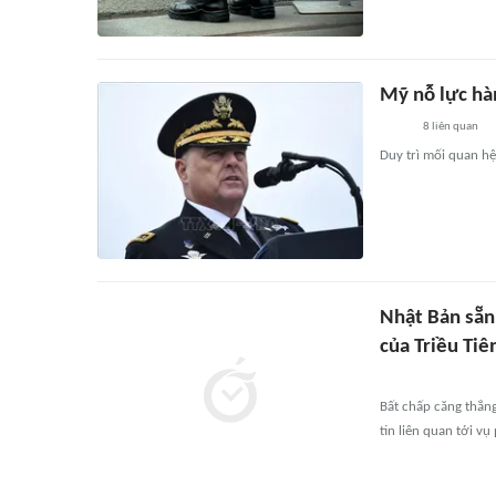
Mỹ nỗ lực hà
8
liên quan
Duy trì mối quan hệ
Nhật Bản sẵn
của Triều Tiê
Bất chấp căng thẳn
tin liên quan tới vụ