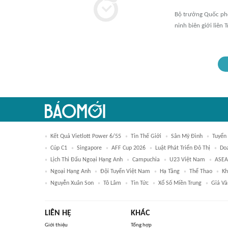
Bộ trưởng Quốc phò
ninh biên giới liên T
Kết Quả Vietlott Power 6/55
Tin Thế Giới
Sân Mỹ Đình
Tuyển
Cúp C1
Singapore
AFF Cup 2026
Luật Phát Triển Đô Thị
Do
Lịch Thi Đấu Ngoại Hạng Anh
Campuchia
U23 Việt Nam
ASEA
Ngoại Hạng Anh
Đội Tuyển Việt Nam
Hạ Tầng
Thể Thao
Kh
Nguyễn Xuân Son
Tô Lâm
Tin Tức
Xổ Số Miền Trung
Giá Và
LIÊN HỆ
KHÁC
Giới thiệu
Tổng hợp