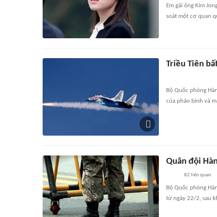
Em gái ông Kim Jon
soát một cơ quan qu
Triều Tiên bấ
Bộ Quốc phòng Hàn Q
của pháo binh và m
Quân đội Hàn 
82
liên quan
Bộ Quốc phòng Hàn 
từ ngày 22/2, sau 