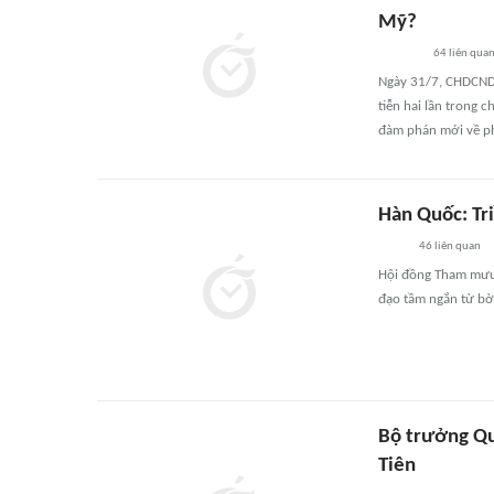
Mỹ?
64
liên qua
Ngày 31/7, CHDCND 
tiễn hai lần trong 
đàm phán mới về ph
Hàn Quốc: Tri
46
liên quan
Hội đồng Tham mưu 
đạo tầm ngắn từ bờ 
Bộ trưởng Quố
Tiên