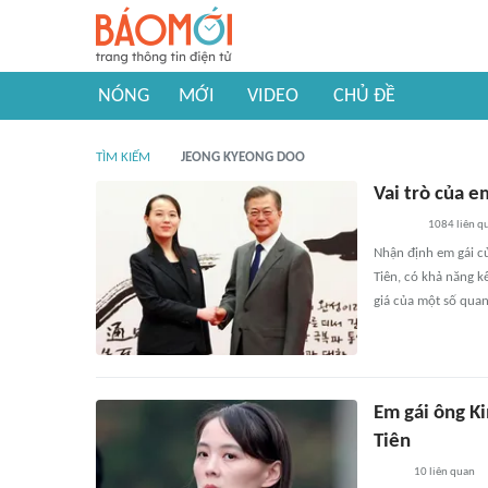
NÓNG
MỚI
VIDEO
CHỦ ĐỀ
TÌM KIẾM
JEONG KYEONG DOO
Vai trò của e
1084
liên q
Nhận định em gái củ
Tiên, có khả năng k
giá của một số qua
Em gái ông K
Tiên
10
liên quan