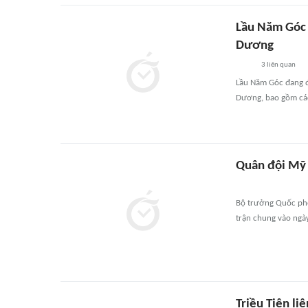
Lầu Năm Góc 
Dương
3
liên quan
Lầu Năm Góc đang đ
Dương, bao gồm các
Quân đội Mỹ 
Bộ trưởng Quốc phò
trận chung vào ngày
Triều Tiên li