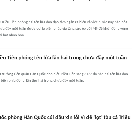
n
Triều Tiên phóng hai tên lửa đạn đạo tầm ngắn ra biển và việc nước này bắn hỏa
chưa đầy một tuần được coi là biện pháp gia tăng sức ép với Mỹ để khởi động vòng
i hạt nhân hóa.
ều Tiên phóng tên lửa lần hai trong chưa đầy một tuần
trưởng Liên quân Hàn Quốc cho biết Triều Tiên sáng 31/7 đã bắn hai tên lửa đạn
biển phía đông, lần thứ hai trong chưa đầy một tuần.
c phòng Hàn Quốc cúi đầu xin lỗi vì để 'lọt' tàu cá Triều