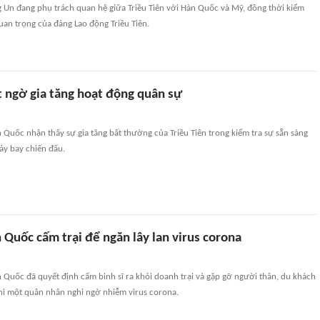
g Un đang phụ trách quan hệ giữa Triều Tiên với Hàn Quốc và Mỹ, đồng thời kiểm
an trọng của đảng Lao động Triều Tiên.
t ngờ gia tăng hoạt động quân sự
uốc nhận thấy sự gia tăng bất thường của Triều Tiên trong kiểm tra sự sẵn sàng
áy bay chiến đấu.
Quốc cấm trại để ngăn lây lan virus corona
Quốc đã quyết định cấm binh sĩ ra khỏi doanh trại và gặp gỡ người thân, du khách
khi một quân nhân nghi ngờ nhiễm virus corona.