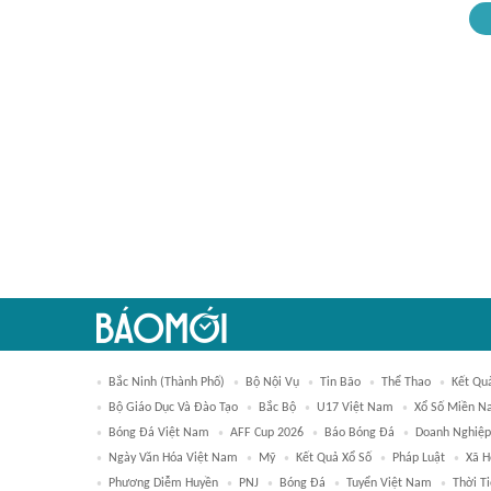
Bắc Ninh (thành Phố)
Bộ Nội Vụ
Tin Bão
Thể Thao
Kết Qu
Bộ Giáo Dục Và Đào Tạo
Bắc Bộ
U17 Việt Nam
Xổ Số Miền 
Bóng Đá Việt Nam
AFF Cup 2026
Báo Bóng Đá
Doanh Nghiệp
Ngày Văn Hóa Việt Nam
Mỹ
Kết Quả Xổ Số
Pháp Luật
Xã H
Phương Diễm Huyền
PNJ
Bóng Đá
Tuyển Việt Nam
Thời T