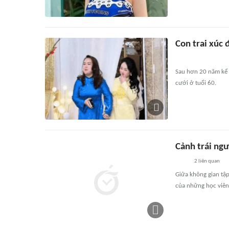
Con trai xúc
Sau hơn 20 năm kể 
cưới ở tuổi 60.
Cảnh trái ngư
2
liên quan
Giữa không gian tậ
của những học viên 