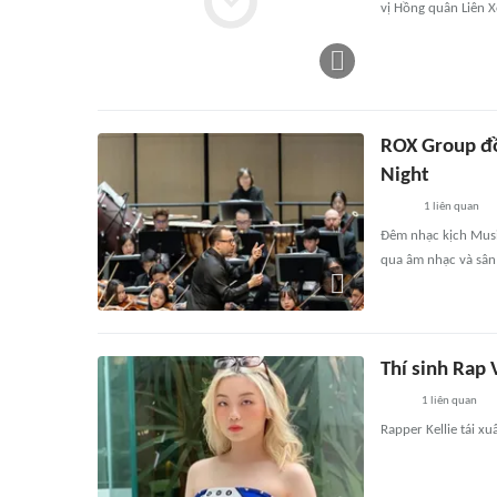
vị Hồng quân Liên X
ROX Group đồ
Night
1
liên quan
Đêm nhạc kịch Musi
qua âm nhạc và sân 
Thí sinh Rap 
1
liên quan
Rapper Kellie tái xu