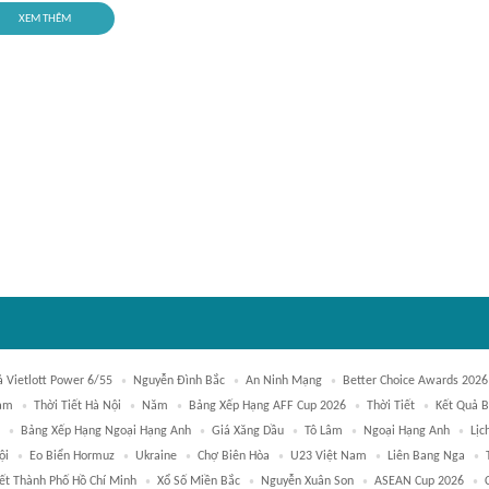
XEM THÊM
ả Vietlott Power 6/55
Nguyễn Đình Bắc
An Ninh Mạng
Better Choice Awards 2026
Nam
Thời Tiết Hà Nội
Năm
Bảng Xếp Hạng AFF Cup 2026
Thời Tiết
Kết Quả 
Bảng Xếp Hạng Ngoại Hạng Anh
Giá Xăng Dầu
Tô Lâm
Ngoại Hạng Anh
Lịc
ội
Eo Biển Hormuz
Ukraine
Chợ Biên Hòa
U23 Việt Nam
Liên Bang Nga
iết Thành Phố Hồ Chí Minh
Xổ Số Miền Bắc
Nguyễn Xuân Son
ASEAN Cup 2026