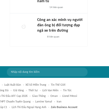
năm tù
14
liên quan
Công an xác minh vụ người
đàn ông bị đối tượng đạp
ngã xe trên đường
8
liên quan
Luật Xuất Bản
Xổ Số Miền Trung
Tin Thế Giới
Bóng Đá
Giá Vàng
Thời Sự
Lịch Vạn Niên
Tin Tức
h Thi Đấu AFF Cup 2026
Giao Thông
Oman
Lionel Messi
THPT Chuyên Tuyên Quang
Lamine Yamal
Iran
Cúp C1
Lịch Thi Đấu Ngoại Hạng Anh
Zalo Business Account