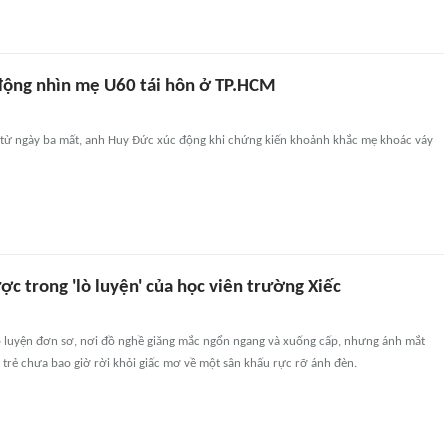
 động nhìn mẹ U60 tái hôn ở TP.HCM
từ ngày ba mất, anh Huy Đức xúc động khi chứng kiến khoảnh khắc mẹ khoác váy
ợc trong 'lò luyện' của học viên trường Xiếc
p luyện đơn sơ, nơi đồ nghề giăng mắc ngổn ngang và xuống cấp, nhưng ánh mắt
trẻ chưa bao giờ rời khỏi giấc mơ về một sân khấu rực rỡ ánh đèn.