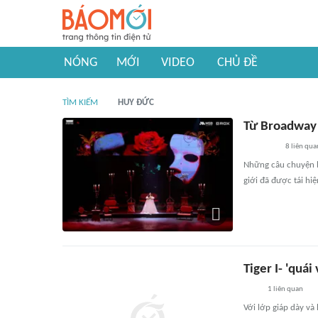
NÓNG
MỚI
VIDEO
CHỦ ĐỀ
TÌM KIẾM
HUY ĐỨC
Từ Broadway 
8
liên qua
Những câu chuyện b
giới đã được tái hi
Tiger I- 'quá
1
liên quan
Với lớp giáp dày và