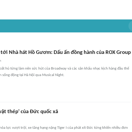
tới Nhà hát Hồ Gươm: Dấu ấn đồng hành của ROX Group
n
ất hủ từng làm nên sức hút của Broadway và các sân khấu nhạc kịch hàng đầu thế
ện sống động tại Hà Nội qua Musical Night.
i vật thép' của Đức quốc xã
 hỏa lực vượt trội, xe tăng hạng nặng Tiger I của phát xít Đức từng khiến nhiều đơn