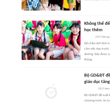
Không thể để
học thêm
2317
liên qu
Để chấm dứt tình t
cấm việc dạy trước 
đường. Đây được xem
thông.
Bộ GD&ĐT đề 
giáo dục tăn
2317
liên
Bộ GD&ĐT đề xuất k
chương trình, ôn lu