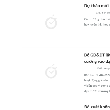
Dự thảo mới 
2317
liên qu
Các trường phổ thô
hay luyện thi, theo
Bộ GD&ĐT lấy
cường vào dạ
1009
liên q
Bộ GD&ĐT vừa công 
hoạt động giáo dục
ý kiến góp ý, trong
dạy trước chương tr
Đề xuất khôn