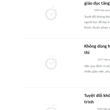
giáo dục tăn
1009
liên qua
Tuyệt đối không đư
người học để dạy tr
thuộc thuộc phạm v
Không dùng h
thi
2317
liên 
Việc quy định rõ ph
nhiều giáo viên, ph
Tuyệt đối kh
trình
1009
liên 