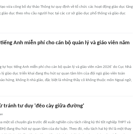
 tạo vừa công bố dự thảo Thông tư quy định về tổ chức các hoạt động giáo dục tăng
giáo dục theo nhu cầu người học tại các cơ sở giáo dục phổ thông và giáo dục
tiếng Anh miễn phí cho cán bộ quản lý và giáo viên năm
g tự học tiếng Anh miễn phí cho cán bộ quản lý và giáo viên năm 2026' do Cục Nhà
 lý giáo dục triển khai đang thu hút sự quan tâm lớn của đội ngũ giáo viên toàn
ào hứng, không ít nhà giáo, đặc biệt là những thầy cô không thuộc môn Ngoại ngữ,
cử tránh tư duy 'đẽo cày giữa đường'
uan
a một số chuyên gia trước đề xuất nghiên cứu tách riêng kỳ thi tốt nghiệp THPT và
(ĐH) đang thu hút sự quan tâm của dư luận. Theo đó, nếu tách hai kỳ thi là một thay