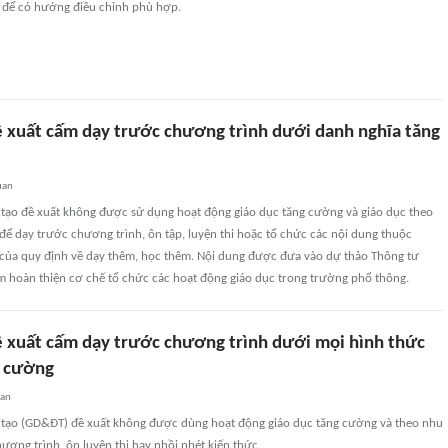
 để có hướng điều chỉnh phù hợp.
xuất cấm dạy trước chương trình dưới danh nghĩa tăng
uan
 tạo đề xuất không được sử dụng hoạt động giáo dục tăng cường và giáo dục theo
ể dạy trước chương trình, ôn tập, luyện thi hoặc tổ chức các nội dung thuộc
 của quy định về dạy thêm, học thêm. Nội dung được đưa vào dự thảo Thông tư
ằm hoàn thiện cơ chế tổ chức các hoạt động giáo dục trong trường phổ thông.
xuất cấm dạy trước chương trình dưới mọi hình thức
g cường
uan
 tạo (GD&ĐT) đề xuất không được dùng hoạt động giáo dục tăng cường và theo nhu
ương trình, ôn luyện thi hay nhồi nhét kiến thức.