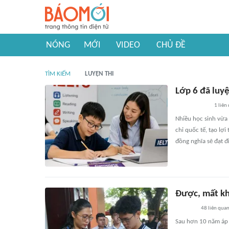
NÓNG
MỚI
VIDEO
CHỦ ĐỀ
TÌM KIẾM
LUYỆN THI
Lớp 6 đã luyệ
1
liên
Nhiều học sinh vừa
chỉ quốc tế, tạo lợ
đồng nghĩa sẽ đạt đ
Được, mất khi
48
liên qua
Sau hơn 10 năm áp d