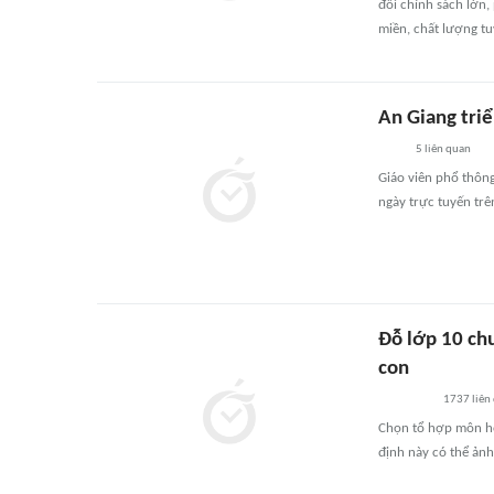
đổi chính sách lớn,
miền, chất lượng tu
An Giang triể
5
liên quan
Giáo viên phổ thôn
ngày trực tuyến trê
Đỗ lớp 10 ch
con
1737
liên
Chọn tổ hợp môn họ
định này có thể ảnh