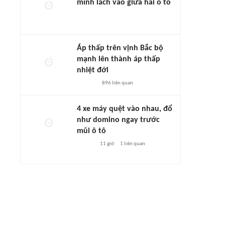
mình lách vào giữa hai ô tô
Áp thấp trên vịnh Bắc bộ
mạnh lên thành áp thấp
nhiệt đới
896
liên quan
4 xe máy quệt vào nhau, đổ
như domino ngay trước
mũi ô tô
11 giờ
1
liên quan