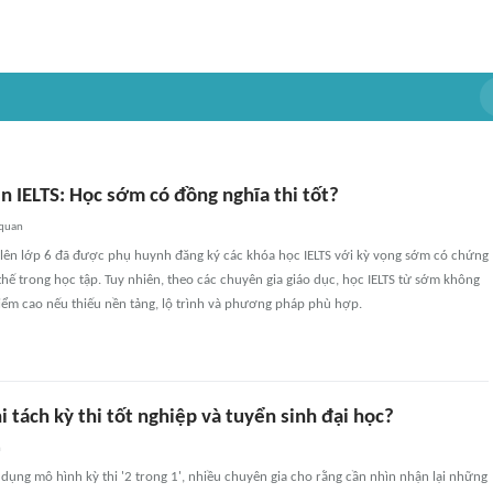
n IELTS: Học sớm có đồng nghĩa thi tốt?
 quan
 lên lớp 6 đã được phụ huynh đăng ký các khóa học IELTS với kỳ vọng sớm có chứng
i thế trong học tập. Tuy nhiên, theo các chuyên gia giáo dục, học IELTS từ sớm không
iểm cao nếu thiếu nền tảng, lộ trình và phương pháp phù hợp.
 tách kỳ thi tốt nghiệp và tuyển sinh đại học?
n
ụng mô hình kỳ thi '2 trong 1', nhiều chuyên gia cho rằng cần nhìn nhận lại những