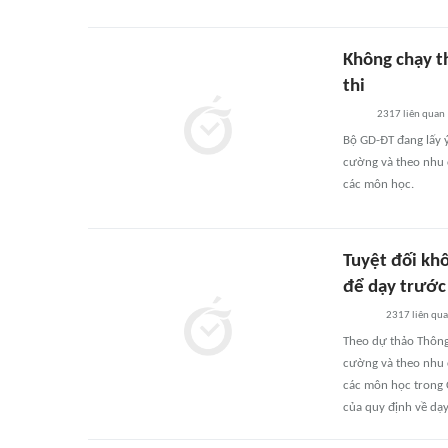
Không chạy t
thi
2317
liên quan
Bộ GD-ĐT đang lấy ý
cường và theo nhu c
các môn học.
Tuyệt đối kh
để dạy trước
2317
liên qu
Theo dự thảo Thông
cường và theo nhu c
các môn học trong 
của quy định về dạ