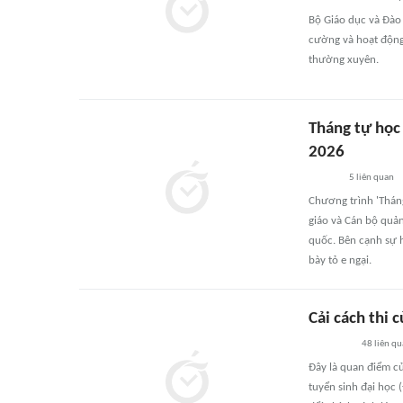
Bộ Giáo dục và Đào
cường và hoạt động 
thường xuyên.
Tháng tự học 
2026
5
liên quan
Chương trình 'Thán
giáo và Cán bộ quản
quốc. Bên cạnh sự h
bày tỏ e ngại.
Cải cách thi 
48
liên q
Đây là quan điểm củ
tuyển sinh đại học 