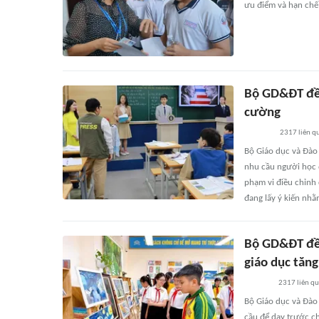
ưu điểm và hạn chế
Bộ GD&ĐT đề 
cường
2317
liên q
Bộ Giáo dục và Đào
nhu cầu người học đ
phạm vi điều chỉnh
đang lấy ý kiến nh
Bộ GD&ĐT đề 
giáo dục tăn
2317
liên q
Bộ Giáo dục và Đào
cầu để dạy trước ch