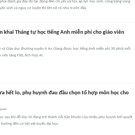
 phải đánh giá đầy đủ tác động đến chi phí xã hội, áp lực học sinh, công bằng vùng
yển sinh và nguy cơ luyện thi ĐH nở rộ như trước đây.
n khai Tháng tự học tiếng Anh miễn phí cho giáo viên
g và Giáo dục thường xuyên ở An Giang được học tiếng Anh miễn phí 30 phút mỗi
n nền tảng FSEL tích hợp AI.
ưa hết lo, phụ huynh đau đầu chọn tổ hợp môn học cho
 quan
c sau khi đỗ lớp 10 đang trở thành nỗi băn khoăn của nhiều phụ huynh bởi quyết
 hưởng đến cơ hội xét tuyển đại học.