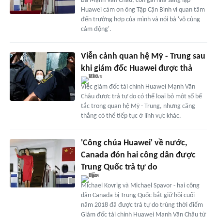
Bà Mạnh Vãn Châu, con gái nhà sáng lập
Huawei cảm ơn ông Tập Cận Bình vì quan tâm
đến trường hợp của mình và nói bà 'vô cùng
cảm động'.
Viễn cảnh quan hệ Mỹ - Trung sau
khi giám đốc Huawei được thả
Việc giám đốc tài chính Huawei Mạnh Vãn
Châu được trả tự do có thể loại bỏ một số bế
tắc trong quan hệ Mỹ - Trung, nhưng căng
thẳng có thể tiếp tục ở lĩnh vực khác.
'Công chúa Huawei' về nước,
Canada đón hai công dân được
Trung Quốc trả tự do
Michael Kovrig và Michael Spavor - hai công
dân Canada bị Trung Quốc bắt giữ hồi cuối
năm 2018 đã được trả tự do trùng thời điểm
Giám đốc tài chính Huawei Mạnh Vãn Châu từ