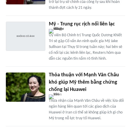
trở lại trụ sở chính của công ty sau khi hoàn
thành đợt cách ly 21 ngày.
Mỹ - Trung rục rịch nối liên lạc
Ủy viên Bộ Chính trị Trung Quốc Dương Khiết
Trì sẽ gặp Cố vấn An ninh quốc gia Mỹ Jake
Sullivan tại Thụy Sĩ trong tuần này; hai bên sẽ
cố nối lại các kênh liên lạc, Reuters hôm qua
dẫn các nguồn tin nắm rõ tình hình.
Thỏa thuận với Mạnh Vãn Châu
khó giúp Mỹ thêm bằng chứng
chống lại Huawei
Thừa nhận của Mạnh Vãn Châu về việc lừa dối
ngân hàng liên quan tới các giao dịch của
Huawei ở Iran có thể sẽ không giúp ích gì cho
Mỹ trong nỗ lực truy tố Huawei.