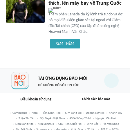
thích, lên máy bay về Trung Quốc
Thẩm phán Canada đã ký lệnh trả tự do và dỡ
bỏ mọi điều kiện giám sát tại ngoại với Giám
đốc Tài chính (CFO) của tập đoàn công nghệ
Huawei Mạnh Vãn Châu.
XEM THÊM
TẢI ỨNG DỤNG BÁO MỚI
ĐỂ KHÔNG BỎ SÓT TIN TỨC
Điều khoản sử dụng
Chính sách bảo mật
Campuchia
Năm
Trần Đình Tiệp
Kim Sang-Sik
Doanh Nghiệp
Khánh Sky
Triệu Thị Tâm
Đội Tuyển Việt Nam
ASEAN Cup 2026
Nguyễn Văn Hợi
Liên Bang Nga
Kim Sang Sik
Chủ Tịch Quốc Hội
Đình Bắc
Hồ Văn Khoa
Sân Mỹ Đình
Singapore
Indonesia
Xuân Son
Tô Lâm
AFF Cup 2026