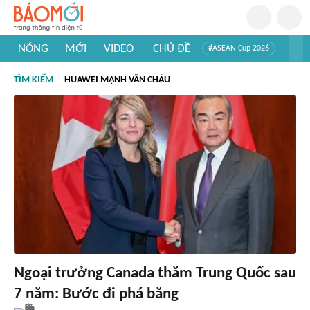
NÓNG
MỚI
VIDEO
CHỦ ĐỀ
#ASEAN Cup 2026
#Trí tuệ nhân tạo
#Mỹ - Iran
#Khám phá Việt Nam
TÌM KIẾM
HUAWEI MẠNH VÃN CHÂU
#Khám phá thế giới
Ngoại trưởng Canada thăm Trung Quốc sau
7 năm: Bước đi phá băng