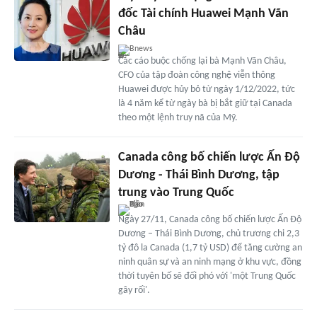
đốc Tài chính Huawei Mạnh Vãn
Châu
Bnews
Các cáo buộc chống lại bà Mạnh Vãn Châu,
CFO của tập đoàn công nghệ viễn thông
Huawei được hủy bỏ từ ngày 1/12/2022, tức
là 4 năm kể từ ngày bà bị bắt giữ tại Canada
theo một lệnh truy nã của Mỹ.
Canada công bố chiến lược Ấn Độ
Dương - Thái Bình Dương, tập
trung vào Trung Quốc
Ngày 27/11, Canada công bố chiến lược Ấn Độ
Dương – Thái Bình Dương, chủ trương chi 2,3
tỷ đô la Canada (1,7 tỷ USD) để tăng cường an
ninh quân sự và an ninh mạng ở khu vực, đồng
thời tuyên bố sẽ đối phó với 'một Trung Quốc
gây rối'.