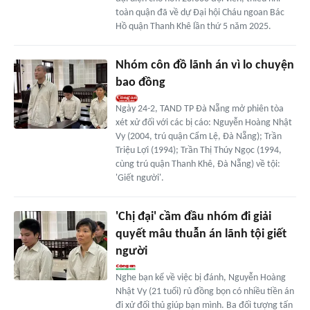
toàn quận đã về dự Đại hội Cháu ngoan Bác
Hồ quận Thanh Khê lần thứ 5 năm 2025.
Nhóm côn đồ lãnh án vì lo chuyện
bao đồng
Ngày 24-2, TAND TP Đà Nẵng mở phiên tòa
xét xử đối với các bị cáo: Nguyễn Hoàng Nhật
Vy (2004, trú quận Cẩm Lệ, Đà Nẵng); Trần
Triệu Lợi (1994); Trần Thị Thúy Ngọc (1994,
cùng trú quận Thanh Khê, Đà Nẵng) về tội:
'Giết người'.
'Chị đại' cầm đầu nhóm đi giải
quyết mâu thuẫn án lãnh tội giết
người
Nghe bạn kể về việc bị đánh, Nguyễn Hoàng
Nhật Vy (21 tuổi) rủ đồng bọn có nhiều tiền án
đi xử đối thủ giúp bạn mình. Ba đối tượng tấn