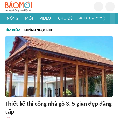
NÓNG
MỚI
VIDEO
CHỦ ĐỀ
#ASEAN Cup 2026
#Trí tuệ nhân tạo
#Mỹ - Iran
#Khám phá Việt Nam
TÌM KIẾM
HUỲNH NGỌC HUỆ
#Khám phá thế giới
Thiết kế thi công nhà gỗ 3, 5 gian đẹp đẳng
cấp