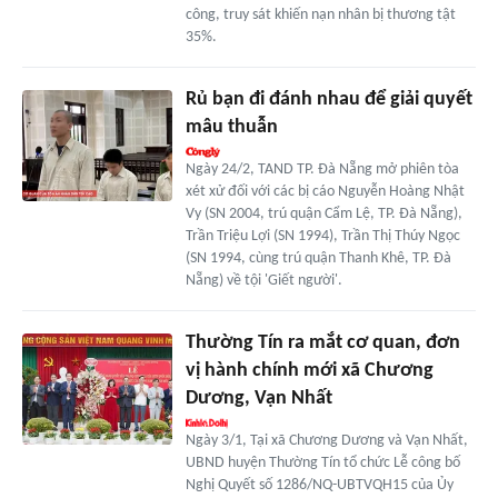
công, truy sát khiến nạn nhân bị thương tật
35%.
Rủ bạn đi đánh nhau để giải quyết
mâu thuẫn
Ngày 24/2, TAND TP. Đà Nẵng mở phiên tòa
xét xử đối với các bị cáo Nguyễn Hoàng Nhật
Vy (SN 2004, trú quận Cẩm Lệ, TP. Đà Nẵng),
Trần Triệu Lợi (SN 1994), Trần Thị Thúy Ngọc
(SN 1994, cùng trú quận Thanh Khê, TP. Đà
Nẵng) về tội 'Giết người'.
Thường Tín ra mắt cơ quan, đơn
vị hành chính mới xã Chương
Dương, Vạn Nhất
Ngày 3/1, Tại xã Chương Dương và Vạn Nhất,
UBND huyện Thường Tín tổ chức Lễ công bố
Nghị Quyết số 1286/NQ-UBTVQH15 của Ủy