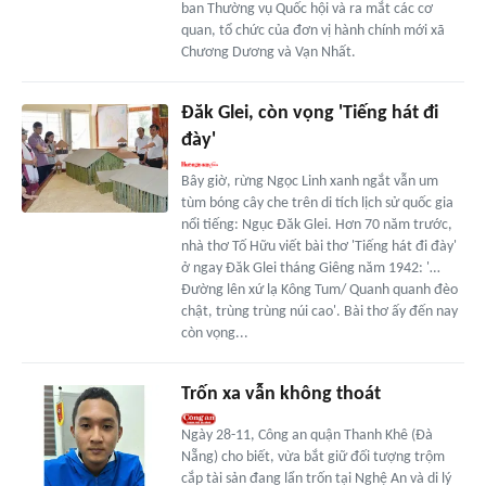
ban Thường vụ Quốc hội và ra mắt các cơ
quan, tổ chức của đơn vị hành chính mới xã
Chương Dương và Vạn Nhất.
Đăk Glei, còn vọng 'Tiếng hát đi
đày'
Bây giờ, rừng Ngọc Linh xanh ngắt vẫn um
tùm bóng cây che trên di tích lịch sử quốc gia
nổi tiếng: Ngục Đăk Glei. Hơn 70 năm trước,
nhà thơ Tố Hữu viết bài thơ 'Tiếng hát đi đày'
ở ngay Đăk Glei tháng Giêng năm 1942: '…
Đường lên xứ lạ Kông Tum/ Quanh quanh đèo
chật, trùng trùng núi cao'. Bài thơ ấy đến nay
còn vọng...
Trốn xa vẫn không thoát
Ngày 28-11, Công an quận Thanh Khê (Đà
Nẵng) cho biết, vừa bắt giữ đối tượng trộm
cắp tài sản đang lẩn trốn tại Nghệ An và di lý