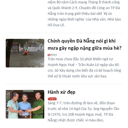
niệm 80 năm Cách mạng Tháng 8 thành công
và Quốc khánh 2-9, Chuyên đề Công an TP Đà
Nẵng trân trọng giới thiệu bài viết 'Ký ức
những ngày khởi nghĩa' của Nhà văn, Nhà báo
Hồ Duy Lệ.
Chính quyền Đà Nẵng nói gì khi
mưa gây ngập nặng giữa mùa hè?
Trận mưa chưa đầy 10 phút khiến ngã tư
Huỳnh Ngọc Huệ – Trần Xuân Lê ngập sâu 60
cm, Sở Xây dựng cho biết đã có kế hoạch tổng
thể xử lý thoát nước khu vực sân bay.
Hành xử đẹp
Sáng 7-7, trên đường đi làm về, đến đoạn
trước số nhà 14 Ngô Gia Tự, ông Nguyễn Tấn
Sĩ (1970, trú 208 Huỳnh Ngọc Huệ, TP Đà
Nẵng) nhặt được chiếc ví màu đen,