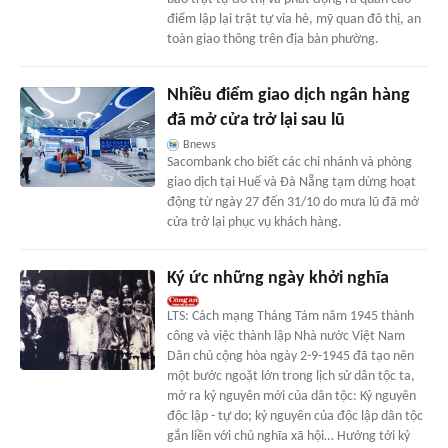
điểm lập lại trật tự vỉa hè, mỹ quan đô thị, an
toàn giao thông trên địa bàn phường.
Nhiều điểm giao dịch ngân hàng
đã mở cửa trở lại sau lũ
Bnews
Sacombank cho biết các chi nhánh và phòng
giao dịch tại Huế và Đà Nẵng tạm dừng hoạt
động từ ngày 27 đến 31/10 do mưa lũ đã mở
cửa trở lại phục vụ khách hàng.
Ký ức những ngày khởi nghĩa
LTS: Cách mạng Tháng Tám năm 1945 thành
công và việc thành lập Nhà nước Việt Nam
Dân chủ cộng hòa ngày 2-9-1945 đã tạo nên
một bước ngoặt lớn trong lịch sử dân tộc ta,
mở ra kỷ nguyên mới của dân tộc: Kỷ nguyên
độc lập - tự do; kỷ nguyên của độc lập dân tộc
gắn liền với chủ nghĩa xã hội… Hướng tới kỷ