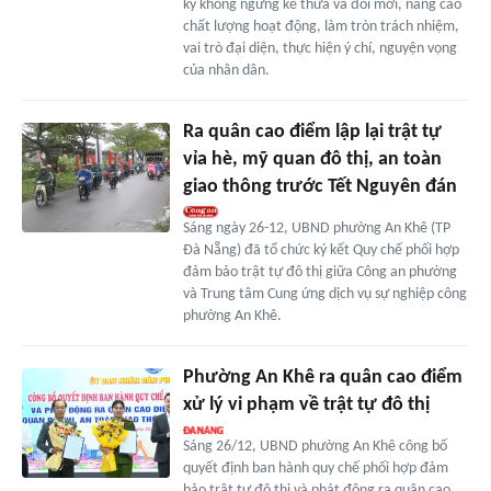
kỳ không ngừng kế thừa và đổi mới, nâng cao
chất lượng hoạt động, làm tròn trách nhiệm,
vai trò đại diện, thực hiện ý chí, nguyện vọng
của nhân dân.
Ra quân cao điểm lập lại trật tự
vỉa hè, mỹ quan đô thị, an toàn
giao thông trước Tết Nguyên đán
Sáng ngày 26-12, UBND phường An Khê (TP
Đà Nẵng) đã tổ chức ký kết Quy chế phối hợp
đảm bảo trật tự đô thị giữa Công an phường
và Trung tâm Cung ứng dịch vụ sự nghiệp công
phường An Khê.
Phường An Khê ra quân cao điểm
xử lý vi phạm về trật tự đô thị
Sáng 26/12, UBND phường An Khê công bố
quyết định ban hành quy chế phối hợp đảm
bảo trật tự đô thị và phát động ra quân cao