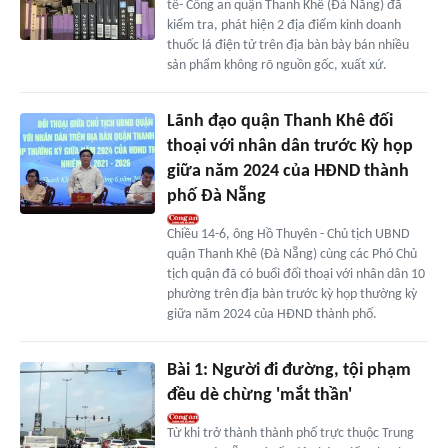
tế- Công an quận Thanh Khê (Đà Nẵng) đã
kiểm tra, phát hiện 2 địa điểm kinh doanh
thuốc lá điện tử trên địa bàn bày bán nhiều
sản phẩm không rõ nguồn gốc, xuất xứ.
Lãnh đạo quận Thanh Khê đối
thoại với nhân dân trước Kỳ họp
giữa năm 2024 của HĐND thành
phố Đà Nẵng
Chiều 14-6, ông Hồ Thuyên - Chủ tịch UBND
quận Thanh Khê (Đà Nẵng) cùng các Phó Chủ
tịch quận đã có buổi đối thoại với nhân dân 10
phường trên địa bàn trước kỳ họp thường kỳ
giữa năm 2024 của HĐND thành phố.
Bài 1: Người đi đường, tội phạm
đều dè chừng 'mắt thần'
Từ khi trở thành thành phố trực thuộc Trung