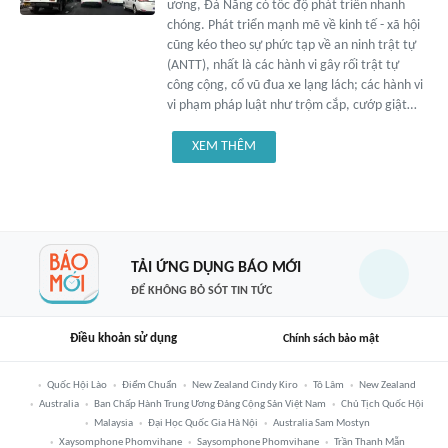
ương, Đà Nẵng có tốc độ phát triển nhanh
chóng. Phát triển mạnh mẽ về kinh tế - xã hội
cũng kéo theo sự phức tạp về an ninh trật tự
(ANTT), nhất là các hành vi gây rối trật tự
công cộng, cổ vũ đua xe lạng lách; các hành vi
vi phạm pháp luật như trộm cắp, cướp giật…
XEM THÊM
TẢI ỨNG DỤNG BÁO MỚI
ĐỂ KHÔNG BỎ SÓT TIN TỨC
Điều khoản sử dụng
Chính sách bảo mật
Quốc Hội Lào
Điểm Chuẩn
New Zealand Cindy Kiro
Tô Lâm
New Zealand
Australia
Ban Chấp Hành Trung Ương Đảng Cộng Sản Việt Nam
Chủ Tịch Quốc Hội
Malaysia
Đại Học Quốc Gia Hà Nội
Australia Sam Mostyn
Xaysomphone Phomvihane
Saysomphone Phomvihane
Trần Thanh Mẫn