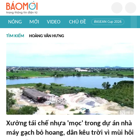
NÓNG
MỚI
VIDEO
CHỦ ĐỀ
#ASEAN Cup 2026
#Trí tuệ nhân tạo
#Mỹ - Iran
#Khám phá Việt Nam
TÌM KIẾM
HOÀNG VĂN HƯNG
#Khám phá thế giới
Xưởng tái chế nhựa 'mọc' trong dự án nhà
máy gạch bỏ hoang, dân kêu trời vì mùi hôi