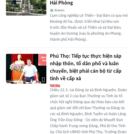
Hải Phòng
Bnews
Cụm công nghiệp Lê Thiện - Đại Bản có quy mô
khoảng 60 ha, được triển khai tại khu vực
trước đây thuộc xã Lê Thiện và xã Đại Bản,
huyện An Dương (nay là phường An Phong,
thành phố Hải Phòng).
Phú Thọ: Tiếp tục thực hiện sáp
nhập thôn, tổ dân phố và luân
chuyển, biệt phái cán bộ từ cấp
tỉnh về cấp xã
Chiều 22.5, tại Đảng ủy xã Bình Nguyên, Đoàn
giám sát số 2 của Ban Thường vụ Tỉnh ủy tổ
chức hội nghị thông qua dự thảo báo cáo kết
quả giám sát đối với Ban Thường vụ Đảng ủy
các xã Bình Nguyên, Bình Tuyền và Xuân Lãng.
Ông Trần Duy Đông - Ủy viên dự khuyết Ban
Chấp hành Trung ương Đảng, Phó Bí thư Tỉnh
ủy, Chủ tịch UBND tỉnh Phú Thọ, Trưởng Đoàn