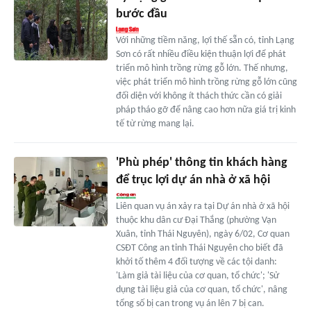
bước đầu
Với những tiềm năng, lợi thế sẵn có, tỉnh Lạng
Sơn có rất nhiều điều kiện thuận lợi để phát
triển mô hình trồng rừng gỗ lớn. Thế nhưng,
việc phát triển mô hình trồng rừng gỗ lớn cũng
đối diện với không ít thách thức cần có giải
pháp tháo gỡ để nâng cao hơn nữa giá trị kinh
tế từ rừng mang lại.
'Phù phép' thông tin khách hàng
để trục lợi dự án nhà ở xã hội
Liên quan vụ án xảy ra tại Dự án nhà ở xã hội
thuộc khu dân cư Đại Thắng (phường Vạn
Xuân, tỉnh Thái Nguyên), ngày 6/02, Cơ quan
CSĐT Công an tỉnh Thái Nguyên cho biết đã
khởi tố thêm 4 đối tượng về các tội danh:
'Làm giả tài liệu của cơ quan, tổ chức'; 'Sử
dụng tài liệu giả của cơ quan, tổ chức', nâng
tổng số bị can trong vụ án lên 7 bị can.