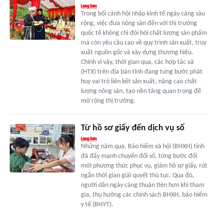
Trong bối cảnh hội nhập kinh tế ngày càng sâu
rộng, việc đưa nông sản đến với thị trường
quốc tế không chỉ đòi hỏi chất lượng sản phẩm
mà còn yêu cầu cao về quy trình sản xuất, truy
xuất nguồn gốc và xây dựng thương hiệu.
Chính vì vậy, thời gian qua, các hợp tác xã
(HTX) trên địa bàn tỉnh đang từng bước phát
huy vai trò liên kết sản xuất, nâng cao chất
lượng nông sản, tạo nền tảng quan trọng để
mở rộng thị trường.
Từ hồ sơ giấy đến dịch vụ số
Những năm qua, Bảo hiểm xã hội (BHXH) tỉnh
đã đẩy mạnh chuyển đổi số, từng bước đổi
mới phương thức phục vụ, giảm hồ sơ giấy, rút
ngắn thời gian giải quyết thủ tục. Qua đó,
người dân ngày càng thuận tiện hơn khi tham
gia, thụ hưởng các chính sách BHXH, bảo hiểm
y tế (BHYT).