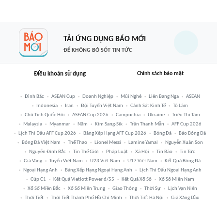
TẢI ỨNG DỤNG BÁO MỚI
ĐỂ KHÔNG BỎ SÓT TIN TỨC
Điều khoản sử dụng
Chính sách bảo mật
Đình Bắc
ASEAN Cup
Doanh Nghiệp
Mũi Nghê
Liên Bang Nga
ASEAN
Indonesia
Iran
Đội Tuyển Việt Nam
Cảnh Sát Kinh Tế
Tô Lâm
Chủ Tịch Quốc Hội
ASEAN Cup 2026
Campuchia
Ukraine
Triệu Thị Tâm
Malaysia
Myanmar
Năm
Kim Sang-Sik
Trần Thanh Mẫn
AFF Cup 2026
Lịch Thi Đấu AFF Cup 2026
Bảng Xếp Hạng AFF Cup 2026
Bóng Đá
Báo Bóng Đá
Bóng Đá Việt Nam
Thể Thao
Lionel Messi
Lamine Yamal
Nguyễn Xuân Son
Nguyễn Đình Bắc
Tin Thế Giới
Pháp Luật
Xã Hội
Tin Bão
Tin Tức
Giá Vàng
Tuyển Việt Nam
U23 Việt Nam
U17 Việt Nam
Kết Quả Bóng Đá
Ngoại Hạng Anh
Bảng Xếp Hạng Ngoại Hạng Anh
Lịch Thi Đấu Ngoại Hạng Anh
Cúp C1
Kết Quả Vietlott Power 6/55
Kết Quả Xổ Số
Xổ Số Miền Nam
Xổ Số Miền Bắc
Xổ Số Miền Trung
Giao Thông
Thời Sự
Lịch Vạn Niên
Thời Tiết
Thời Tiết Thành Phố Hồ Chí Minh
Thời Tiết Hà Nội
Giá Xăng Dầu