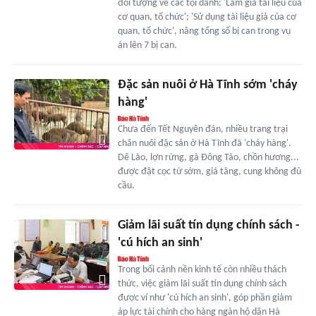
đối tượng về các tội danh: 'Làm giả tài liệu của
cơ quan, tổ chức'; 'Sử dụng tài liệu giả của cơ
quan, tổ chức', nâng tổng số bị can trong vụ
án lên 7 bị can.
Đặc sản nuôi ở Hà Tĩnh sớm 'cháy
hàng'
Chưa đến Tết Nguyên đán, nhiều trang trại
chăn nuôi đặc sản ở Hà Tĩnh đã 'cháy hàng'.
Dê Lào, lợn rừng, gà Đông Tảo, chồn hương...
được đặt cọc từ sớm, giá tăng, cung không đủ
cầu.
Giảm lãi suất tín dụng chính sách -
'cú hích an sinh'
Trong bối cảnh nền kinh tế còn nhiều thách
thức, việc giảm lãi suất tín dụng chính sách
được ví như 'cú hích an sinh', góp phần giảm
áp lực tài chính cho hàng ngàn hộ dân Hà