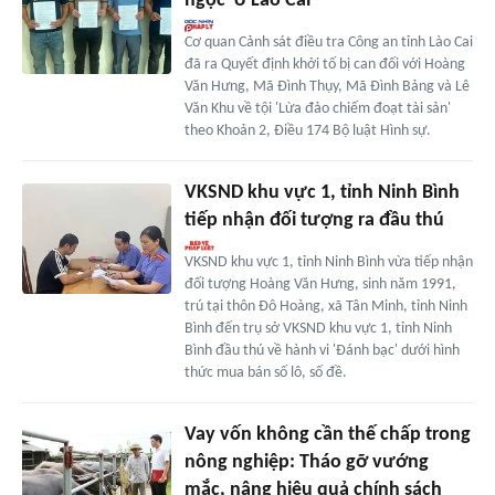
ngọc' ở Lào Cai
Cơ quan Cảnh sát điều tra Công an tỉnh Lào Cai
đã ra Quyết định khởi tố bị can đối với Hoàng
Văn Hưng, Mã Đình Thụy, Mã Đình Bảng và Lê
Văn Khu về tội 'Lừa đảo chiếm đoạt tài sản'
theo Khoản 2, Điều 174 Bộ luật Hình sự.
VKSND khu vực 1, tỉnh Ninh Bình
tiếp nhận đối tượng ra đầu thú
VKSND khu vực 1, tỉnh Ninh Bình vừa tiếp nhận
đối tượng Hoàng Văn Hưng, sinh năm 1991,
trú tại thôn Đô Hoàng, xã Tân Minh, tỉnh Ninh
Bình đến trụ sở VKSND khu vực 1, tỉnh Ninh
Bình đầu thú về hành vi 'Đánh bạc' dưới hình
thức mua bán số lô, số đề.
Vay vốn không cần thế chấp trong
nông nghiệp: Tháo gỡ vướng
mắc, nâng hiệu quả chính sách