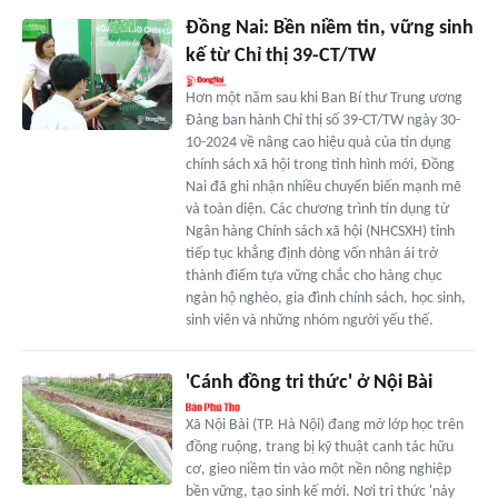
Đồng Nai: Bền niềm tin, vững sinh
kế từ Chỉ thị 39-CT/TW
Hơn một năm sau khi Ban Bí thư Trung ương
Đảng ban hành Chỉ thị số 39-CT/TW ngày 30-
10-2024 về nâng cao hiệu quả của tín dụng
chính sách xã hội trong tình hình mới, Đồng
Nai đã ghi nhận nhiều chuyển biến mạnh mẽ
và toàn diện. Các chương trình tín dụng từ
Ngân hàng Chính sách xã hội (NHCSXH) tỉnh
tiếp tục khẳng định dòng vốn nhân ái trở
thành điểm tựa vững chắc cho hàng chục
ngàn hộ nghèo, gia đình chính sách, học sinh,
sinh viên và những nhóm người yếu thế.
'Cánh đồng tri thức' ở Nội Bài
Xã Nội Bài (TP. Hà Nội) đang mở lớp học trên
đồng ruộng, trang bị kỹ thuật canh tác hữu
cơ, gieo niềm tin vào một nền nông nghiệp
bền vững, tạo sinh kế mới. Nơi tri thức 'nảy