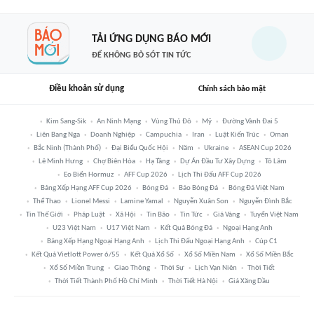
TẢI ỨNG DỤNG BÁO MỚI
ĐỂ KHÔNG BỎ SÓT TIN TỨC
Điều khoản sử dụng
Chính sách bảo mật
Kim Sang-Sik
An Ninh Mạng
Vùng Thủ Đô
Mỹ
Đường Vành Đai 5
Liên Bang Nga
Doanh Nghiệp
Campuchia
Iran
Luật Kiến Trúc
Oman
Bắc Ninh (thành Phố)
Đại Biểu Quốc Hội
Năm
Ukraine
ASEAN Cup 2026
Lê Minh Hưng
Chợ Biên Hòa
Hạ Tầng
Dự Án Đầu Tư Xây Dựng
Tô Lâm
Eo Biển Hormuz
AFF Cup 2026
Lịch Thi Đấu AFF Cup 2026
Bảng Xếp Hạng AFF Cup 2026
Bóng Đá
Báo Bóng Đá
Bóng Đá Việt Nam
Thể Thao
Lionel Messi
Lamine Yamal
Nguyễn Xuân Son
Nguyễn Đình Bắc
Tin Thế Giới
Pháp Luật
Xã Hội
Tin Bão
Tin Tức
Giá Vàng
Tuyển Việt Nam
U23 Việt Nam
U17 Việt Nam
Kết Quả Bóng Đá
Ngoại Hạng Anh
Bảng Xếp Hạng Ngoại Hạng Anh
Lịch Thi Đấu Ngoại Hạng Anh
Cúp C1
Kết Quả Vietlott Power 6/55
Kết Quả Xổ Số
Xổ Số Miền Nam
Xổ Số Miền Bắc
Xổ Số Miền Trung
Giao Thông
Thời Sự
Lịch Vạn Niên
Thời Tiết
Thời Tiết Thành Phố Hồ Chí Minh
Thời Tiết Hà Nội
Giá Xăng Dầu