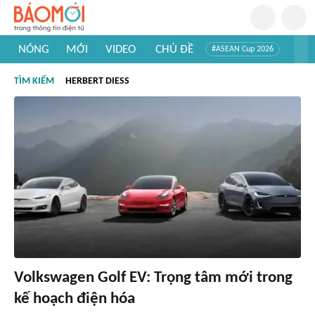
NÓNG
MỚI
VIDEO
CHỦ ĐỀ
#ASEAN Cup 2026
#Trí tuệ nhân tạo
#Mỹ - Iran
#Khám phá Việt Nam
TÌM KIẾM
HERBERT DIESS
#Khám phá thế giới
Volkswagen Golf EV: Trọng tâm mới trong
kế hoạch điện hóa