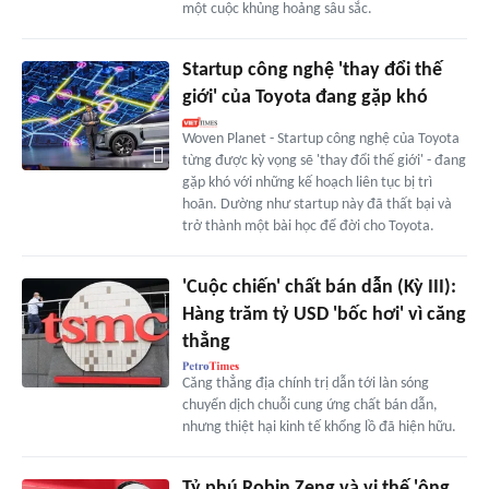
một cuộc khủng hoảng sâu sắc.
Startup công nghệ 'thay đổi thế
giới' của Toyota đang gặp khó
Woven Planet - Startup công nghệ của Toyota
từng được kỳ vọng sẽ 'thay đổi thế giới' - đang
gặp khó với những kế hoạch liên tục bị trì
hoãn. Dường như startup này đã thất bại và
trở thành một bài học để đời cho Toyota.
'Cuộc chiến' chất bán dẫn (Kỳ III):
Hàng trăm tỷ USD 'bốc hơi' vì căng
thẳng
Căng thẳng địa chính trị dẫn tới làn sóng
chuyển dịch chuỗi cung ứng chất bán dẫn,
nhưng thiệt hại kinh tế khổng lồ đã hiện hữu.
Tỷ phú Robin Zeng và vị thế 'ông