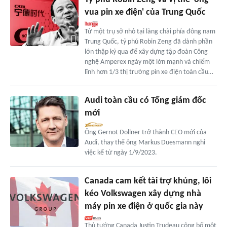
vua pin xe điện' của Trung Quốc
Từ một trụ sở nhỏ tại làng chài phía đông nam
Trung Quốc, tỷ phú Robin Zeng đã dành phần
lớn thập kỷ qua để xây dựng tập đoàn Công
nghệ Amperex ngày một lớn mạnh và chiếm
lĩnh hơn 1/3 thị trường pin xe điện toàn cầu…
Audi toàn cầu có Tổng giám đốc
mới
Ông Gernot Dollner trở thành CEO mới của
Audi, thay thế ông Markus Duesmann nghỉ
việc kể từ ngày 1/9/2023.
Canada cam kết tài trợ khủng, lôi
kéo Volkswagen xây dựng nhà
máy pin xe điện ở quốc gia này
Thủ tướng Canada Justin Trudeau công bố một