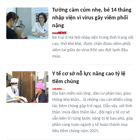
Tưởng cảm cúm nhẹ, bé 14 tháng
nhập viện vì virus gây viêm phổi
nặng
Bé trai ở Hà Nội nhập viện trong tình trạng sốt
cao, thở khò khè, được chẩn đoán viêm phổi,
viêm tai giữa do virus RSV sau đợt lạnh đầu
mùa.
Y tế cơ sở nỗ lực nâng cao tỷ lệ
tiêm chủng
Địa bàn miền núi rộng, dân cư phân tán, giao
thông khó khăn… là những rào cản khiến công
tác tiêm chủng gặp trở ngại. Dẫu vậy, với tinh
thần 'mưa dầm thấm lâu', đội ngũ y tế cơ sở
vẫn kiên trì từng bước nâng tỷ lệ bao phủ, góp
phần cùng toàn ngành y tế hoàn thành mục
tiêu tiêm chủng năm 2025.