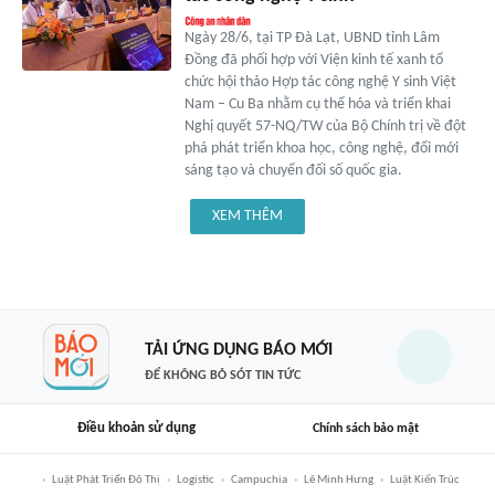
Ngày 28/6, tại TP Đà Lạt, UBND tỉnh Lâm
Đồng đã phối hợp với Viện kinh tế xanh tổ
chức hội thảo Hợp tác công nghệ Y sinh Việt
Nam – Cu Ba nhằm cụ thể hóa và triển khai
Nghị quyết 57-NQ/TW của Bộ Chính trị về đột
phá phát triển khoa học, công nghệ, đổi mới
sáng tạo và chuyển đối số quốc gia.
XEM THÊM
TẢI ỨNG DỤNG BÁO MỚI
ĐỂ KHÔNG BỎ SÓT TIN TỨC
Điều khoản sử dụng
Chính sách bảo mật
Luật Phát Triển Đô Thị
Logistic
Campuchia
Lê Minh Hưng
Luật Kiến Trúc