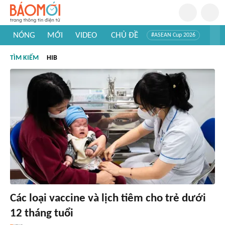
NÓNG
MỚI
VIDEO
CHỦ ĐỀ
#ASEAN Cup 2026
#Trí tuệ nhân tạo
#Mỹ - Iran
#Khám phá Việt Nam
TÌM KIẾM
HIB
#Khám phá thế giới
Các loại vaccine và lịch tiêm cho trẻ dưới
12 tháng tuổi