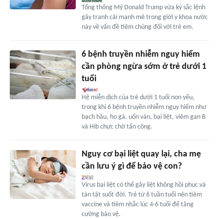
Tổng thống Mỹ Donald Trump vừa ký sắc lệnh
gây tranh cãi mạnh mẽ trong giới y khoa nước
này về vấn đề tiêm chủng đối với trẻ em.
6 bệnh truyền nhiễm nguy hiểm
cần phòng ngừa sớm ở trẻ dưới 1
tuổi
Hệ miễn dịch của trẻ dưới 1 tuổi non yếu,
trong khi 6 bệnh truyền nhiễm nguy hiểm như
bạch hầu, ho gà, uốn ván, bại liệt, viêm gan B
và Hib chực chờ tấn công.
Nguy cơ bại liệt quay lại, cha mẹ
cần lưu ý gì để bảo vệ con?
Virus bại liệt có thể gây liệt không hồi phục và
tàn tật suốt đời. Trẻ từ 6 tuần tuổi nên tiêm
vaccine và tiêm nhắc lúc 4-6 tuổi để tăng
cường bảo vệ.