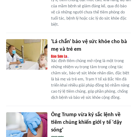
tỷ lệ tiêm chủng đạt mức cao, khả năng lây lan
của mầm bệnh sẽ giảm đáng kể, qua đó bảo
vệ cả những người chưa thể tiêm phòng do
tuổi tác, bệnh lý hoặc các lý do sức khỏe đặc
biệt.
'Lá chắn' bảo vệ sức khỏe cho bà
mẹ và trẻ em
Xác định tiêm chủng mở rộng là một trong
những nhiệm vụ trọng tâm trong công tác
chăm sóc, bảo vệ sức khỏe nhân dân, đặc biệt
là bà mẹ và trẻ em, Trạm Y tế xã Bắc Yên đã
triển khai nhiều giải pháp đồng bộ nhằm nâng
cao tỷ lệ tiêm chủng, góp phần phòng, chống
dịch bệnh và bảo vệ sức khỏe cộng đồng.
Ông Trump vừa ký sắc lệnh về
tiêm chủng khiến giới y tế 'dậy
sóng'