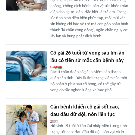
học hiệu quả, an toàn và tiết kiệm nhất trong
phòng, chống dịch bệnh, bảo vệ sức khỏe toàn
diện cho người dân, đặc biệt là trẻ em. Trong
lúc tình hình diễn biến phức tạp, mỗi mũi vắc-
xin không chỉ bảo vệ trẻ mà còn góp phần hình
thành 'lá chắn cộng đồng', ngăn chặn nguy cơ
lây lan và bùng phát dịch bệnh.
Cô gái 26 tuổi tử vong sau khi ăn
lẩu có tiền sử mắc căn bệnh này
Bác sĩ chẩn đoán cô gái bị viêm nắp thanh
quản cấp tính. Đây là tình trạng viêm của một
bộ phận ở phía sau cổ họng, có thể gây tử
vong do tắc nghẽn luồng khí vào phổi.
Căn bệnh khiến cô gái sốt cao,
đau đầu dữ dội, nôn liên tục
Nữ sinh 15 tuổi ở Lào Cai nhập viện trong tình
trạng sốt cao, đau đầu dữ dội, nôn vọt và lơ