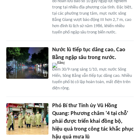
do hoàn lưu bão số 10 gây ngập lụt nghiêm
trọng tại nhiều địa phương của tỉnh. Đặc biệt,
tại các phường trung tâm, mực nước sông
Bằng Giang vượt báo động III hơn 2,7 m, cao
hơn đỉnh lũ lịch sử năm 1986, khiến nhiều
tuyến phố ngập sâu trong biển nước.
Nước lũ tiếp tục dâng cao, Cao
Bằng ngập sâu trong nước.
Đêm 30/9 rạng sáng 1/10, mực nước Sông
Hiến, Sông Bằng vẫn tiếp tục dâng cao. Nhiều
tuyến phố bị cô lập hoàn toàn, mất điện trên
diện rộng.
Phó Bí thư Tỉnh ủy Vũ Hồng
Quang: Phương châm '4 tại chỗ'
phải được triển khai đồng bộ,
hiệu quả trong công tác khắc phục
hậu quả mưa lũ