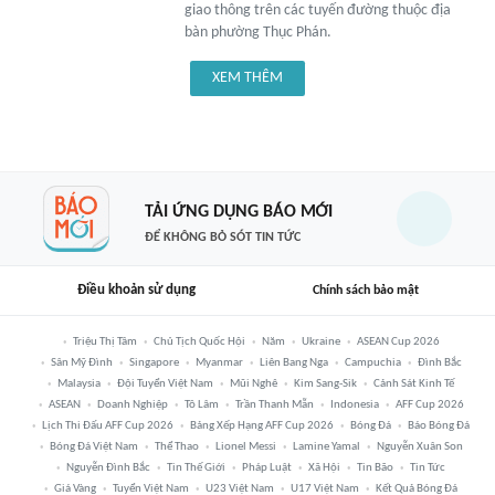
giao thông trên các tuyến đường thuộc địa
bàn phường Thục Phán.
XEM THÊM
TẢI ỨNG DỤNG BÁO MỚI
ĐỂ KHÔNG BỎ SÓT TIN TỨC
Điều khoản sử dụng
Chính sách bảo mật
Triệu Thị Tâm
Chủ Tịch Quốc Hội
Năm
Ukraine
ASEAN Cup 2026
Sân Mỹ Đình
Singapore
Myanmar
Liên Bang Nga
Campuchia
Đình Bắc
Malaysia
Đội Tuyển Việt Nam
Mũi Nghê
Kim Sang-Sik
Cảnh Sát Kinh Tế
ASEAN
Doanh Nghiệp
Tô Lâm
Trần Thanh Mẫn
Indonesia
AFF Cup 2026
Lịch Thi Đấu AFF Cup 2026
Bảng Xếp Hạng AFF Cup 2026
Bóng Đá
Báo Bóng Đá
Bóng Đá Việt Nam
Thể Thao
Lionel Messi
Lamine Yamal
Nguyễn Xuân Son
Nguyễn Đình Bắc
Tin Thế Giới
Pháp Luật
Xã Hội
Tin Bão
Tin Tức
Giá Vàng
Tuyển Việt Nam
U23 Việt Nam
U17 Việt Nam
Kết Quả Bóng Đá