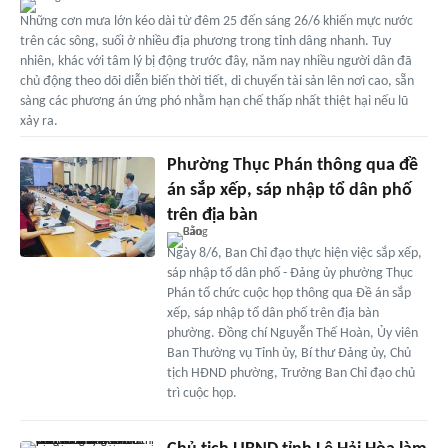
Những cơn mưa lớn kéo dài từ đêm 25 đến sáng 26/6 khiến mực nước
trên các sông, suối ở nhiều địa phương trong tỉnh dâng nhanh. Tuy
nhiên, khác với tâm lý bị động trước đây, năm nay nhiều người dân đã
chủ động theo dõi diễn biến thời tiết, di chuyển tài sản lên nơi cao, sẵn
sàng các phương án ứng phó nhằm hạn chế thấp nhất thiệt hại nếu lũ
xảy ra.
Phường Thục Phán thông qua đề
án sắp xếp, sáp nhập tổ dân phố
trên địa bàn
Ngày 8/6, Ban Chỉ đạo thực hiện việc sắp xếp,
sáp nhập tổ dân phố - Đảng ủy phường Thục
Phán tổ chức cuộc họp thông qua Đề án sắp
xếp, sáp nhập tổ dân phố trên địa bàn
phường. Đồng chí Nguyễn Thế Hoàn, Ủy viên
Ban Thường vụ Tỉnh ủy, Bí thư Đảng ủy, Chủ
tịch HĐND phường, Trưởng Ban Chỉ đạo chủ
trì cuộc họp.