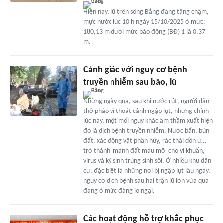
Hiện nay, lũ trên sông Bằng đang tăng chậm,
mực nước lúc 10 h ngày 15/10/2025 ở mức:
180,13 m dưới mức báo động (BĐ) 1 là 0,37
m.
Cảnh giác với nguy cơ bệnh
truyền nhiễm sau bão, lũ
Những ngày qua, sau khi nước rút, người dân
thở phào vì thoát cảnh ngập lụt, nhưng chính
lúc này, một mối nguy khác âm thầm xuất hiện
đó là dịch bệnh truyền nhiễm. Nước bẩn, bùn
đất, xác động vật phân hủy, rác thải dồn ứ…
trở thành 'mảnh đất màu mỡ' cho vi khuẩn,
virus và ký sinh trùng sinh sôi. Ở nhiều khu dân
cư, đặc biệt là những nơi bị ngập lụt lâu ngày,
nguy cơ dịch bệnh sau hai trận lũ lớn vừa qua
đang ở mức đáng lo ngại.
Các hoạt động hỗ trợ khắc phục