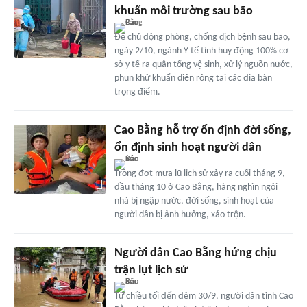
khuẩn môi trường sau bão
Để chủ động phòng, chống dịch bệnh sau bão,
ngày 2/10, ngành Y tế tỉnh huy động 100% cơ
sở y tế ra quân tổng vệ sinh, xử lý nguồn nước,
phun khử khuẩn diện rộng tại các địa bàn
trọng điểm.
Cao Bằng hỗ trợ ổn định đời sống,
ổn định sinh hoạt người dân
Trong đợt mưa lũ lịch sử xảy ra cuối tháng 9,
đầu tháng 10 ở Cao Bằng, hàng nghìn ngôi
nhà bị ngập nước, đời sống, sinh hoạt của
người dân bị ảnh hưởng, xáo trộn.
Người dân Cao Bằng hứng chịu
trận lụt lịch sử
Từ chiều tối đến đêm 30/9, người dân tỉnh Cao