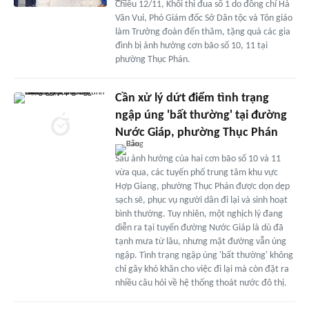
Chiều 12/11, Khối thi đua số 1 do đồng chí Hà
Văn Vui, Phó Giám đốc Sở Dân tộc và Tôn giáo
làm Trưởng đoàn đến thăm, tặng quà các gia
đình bị ảnh hưởng cơn bão số 10, 11 tại
phường Thục Phán.
Cần xử lý dứt điểm tình trạng
ngập úng 'bất thường' tại đường
Nước Giáp, phường Thục Phán
Sau ảnh hưởng của hai cơn bão số 10 và 11
vừa qua, các tuyến phố trung tâm khu vực
Hợp Giang, phường Thục Phán được dọn dẹp
sạch sẽ, phục vụ người dân đi lại và sinh hoạt
bình thường. Tuy nhiên, một nghịch lý đang
diễn ra tại tuyến đường Nước Giáp là dù đã
tạnh mưa từ lâu, nhưng mặt đường vẫn úng
ngập. Tình trạng ngập úng 'bất thường' không
chỉ gây khó khăn cho việc đi lại mà còn đặt ra
nhiều câu hỏi về hệ thống thoát nước đô thị.