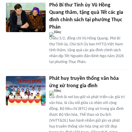
Phó Bí thư Tỉnh ủy Vũ Hồng
Quang thăm, tặng quà Tết các gia
đình chính sách tại phường Thục
Phán
Chiều 5/2, đồng chí Vũ Hồng Quang, Phó Bí
thư Tỉnh ủy, Chủ tịch Ủy ban MTTQ Việt Nam
tỉnh thăm, tặng quà các gia đình chính sách
nhân dịp Tết Nguyên đán Bính Ngọ năm 2026
tại phường Thục Phán.
Phát huy truyền thống văn hóa
ứng xử trong gia đình
Gia đình là nơi lưu giữ và phát triển các giá trị
văn hóa, là cầu nối giữa cá nhân với cộng
đồng. Bộ tiêu chí (BTC) ứng xử trong gia đình
được Bộ Văn hóa, Thể thao và Du lịch
(VHTT&DL) ban hành nhằm giữ gìn và phát
huy truyền thống văn hóa ứng xử tốt đẹp