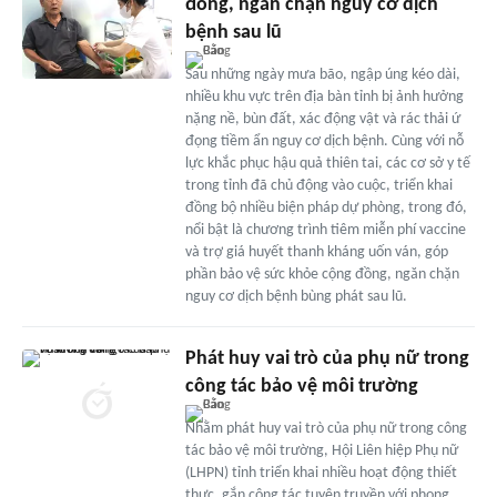
đồng, ngăn chặn nguy cơ dịch
bệnh sau lũ
Sau những ngày mưa bão, ngập úng kéo dài,
nhiều khu vực trên địa bàn tỉnh bị ảnh hưởng
nặng nề, bùn đất, xác động vật và rác thải ứ
đọng tiềm ẩn nguy cơ dịch bệnh. Cùng với nỗ
lực khắc phục hậu quả thiên tai, các cơ sở y tế
trong tỉnh đã chủ động vào cuộc, triển khai
đồng bộ nhiều biện pháp dự phòng, trong đó,
nổi bật là chương trình tiêm miễn phí vaccine
và trợ giá huyết thanh kháng uốn ván, góp
phần bảo vệ sức khỏe cộng đồng, ngăn chặn
nguy cơ dịch bệnh bùng phát sau lũ.
Phát huy vai trò của phụ nữ trong
công tác bảo vệ môi trường
Nhằm phát huy vai trò của phụ nữ trong công
tác bảo vệ môi trường, Hội Liên hiệp Phụ nữ
(LHPN) tỉnh triển khai nhiều hoạt động thiết
thực, gắn công tác tuyên truyền với phong