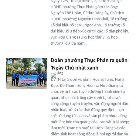
Ngày 12/9, Tổ đại biểu 1, 2, 3 Hợp Giang -
HĐND phường Thục Phán gồm các ông:
Nguyễn Thế Hoàn, Bí thư Đảng ủy, Chủ tịch
HĐND phường; Nguyễn Đình Khái, Tổ trưởng
Tổ đại biểu số 1; Vũ Ngọc Anh, Tổ trưởng Tổ
đại biểu số 3 tiếp xúc cử tri các Tổ dân phố khu
vực Hợp Giang sau Kỳ họp thứ 3 (Kỳ họp
thường lệ giữa năm).
Đoàn phường Thục Phán ra quân
'Ngày Chủ nhật xanh'
ĐVTN tại 5 đơn vị, gồm: Hoàng Tung, Hưng
Đạo, Đề Thám, Sông Hiến và Hợp Giang tổ
chức vệ sinh các tuyến đường thanh niên tự
quản, khu phố; trồng cây xanh tại khu vực
công cộng; tuyên truyền, vận động người dân
phân loại, xử lý rác thải đúng quy định, hạn
chế sử dụng túi nilon và sản phẩm nhựa dùng
một lần; bóc xóa quảng cáo, rao vặt trái phép;
làm mới 'Trạm tin báo' tại Hợp Giang và các
điểm sinh hoạt cộng đồng là nơi người dân và