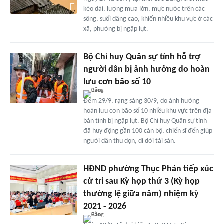
kéo dài, lượng mưa lớn, mực nước trên các
sông, suối dâng cao, khiến nhiều khu vực ở các
xã, phường bị ngập lụt.
Bộ Chỉ huy Quân sự tỉnh hỗ trợ
người dân bị ảnh hưởng do hoàn
lưu cơn bão số 10
Đêm 29/9, rạng sáng 30/9, do ảnh hưởng
hoàn lưu cơn bão số 10 nhiều khu vực trên địa
bàn tỉnh bị ngập lụt. Bộ Chỉ huy Quân sự tỉnh
đã huy động gần 100 cán bộ, chiến sĩ đến giúp
người dân thu dọn, di dời tài sản.
HĐND phường Thục Phán tiếp xúc
cử tri sau Kỳ họp thứ 3 (Kỳ họp
thường lệ giữa năm) nhiệm kỳ
2021 - 2026