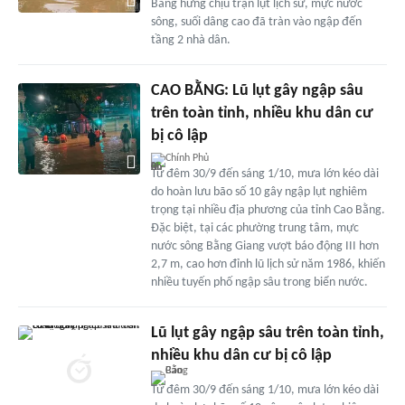
Bằng hứng chịu trận lụt lịch sử, mực nước
sông, suối dâng cao đã tràn vào ngập đến
tầng 2 nhà dân.
CAO BẰNG: Lũ lụt gây ngập sâu
trên toàn tỉnh, nhiều khu dân cư
bị cô lập
Chính Phủ
Từ đêm 30/9 đến sáng 1/10, mưa lớn kéo dài
do hoàn lưu bão số 10 gây ngập lụt nghiêm
trọng tại nhiều địa phương của tỉnh Cao Bằng.
Đặc biệt, tại các phường trung tâm, mực
nước sông Bằng Giang vượt báo động III hơn
2,7 m, cao hơn đỉnh lũ lịch sử năm 1986, khiến
nhiều tuyến phố ngập sâu trong biển nước.
Lũ lụt gây ngập sâu trên toàn tỉnh,
nhiều khu dân cư bị cô lập
Từ đêm 30/9 đến sáng 1/10, mưa lớn kéo dài