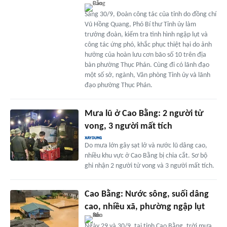
Sáng 30/9, Đoàn công tác của tỉnh do đồng chí
Vũ Hồng Quang, Phó Bí thư Tỉnh ủy làm
trưởng đoàn, kiểm tra tình hình ngập lụt và
công tác ứng phó, khắc phục thiệt hại do ảnh
hưởng của hoàn lưu cơn bão số 10 trên địa
bàn phường Thục Phán. Cùng đi có lãnh đạo
một số sở, ngành, Văn phòng Tỉnh ủy và lãnh
đạo phường Thục Phán.
Mưa lũ ở Cao Bằng: 2 người tử
vong, 3 người mất tích
Do mưa lớn gây sạt lở và nước lũ dâng cao,
nhiều khu vực ở Cao Bằng bị chia cắt. Sơ bộ
ghi nhận 2 người tử vong và 3 người mất tích.
Cao Bằng: Nước sông, suối dâng
cao, nhiều xã, phường ngập lụt
Ngày 29 và 30/9, tại tỉnh Cao Bằng, trời mưa