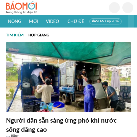
NÓNG
MỚI
VIDEO
CHỦ ĐỀ
#ASEAN Cup 2026
#Trí tuệ nhân tạo
#Mỹ - Iran
#Khám phá Việt Nam
TÌM KIẾM
HỢP GIANG
#Khám phá thế giới
Người dân sẵn sàng ứng phó khi nước
sông dâng cao