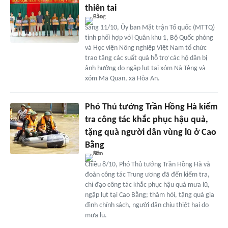
thiên tai
Sáng 11/10, Ủy ban Mặt trận Tổ quốc (MTTQ)
tỉnh phối hợp với Quân khu 1, Bộ Quốc phòng
và Học viện Nông nghiệp Việt Nam tổ chức
trao tặng các suất quà hỗ trợ các hộ dân bị
ảnh hưởng do ngập lụt tại xóm Nà Tẻng và
xóm Mã Quan, xã Hòa An.
Phó Thủ tướng Trần Hồng Hà kiểm
tra công tác khắc phục hậu quả,
tặng quà người dân vùng lũ ở Cao
Bằng
Chiều 8/10, Phó Thủ tướng Trần Hồng Hà và
đoàn công tác Trung ương đã đến kiểm tra,
chỉ đạo công tác khắc phục hậu quả mưa lũ,
ngập lụt tại Cao Bằng; thăm hỏi, tặng quà gia
đình chính sách, người dân chịu thiệt hại do
mưa lũ.