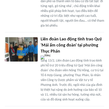
dân phố và thành viên tổ bầu cử đã tất bật 'đi
từng ngõ, gõ từng nhà', chủ động triển khai
nhiều giải pháp linh hoạt, tạo điều kiện để
những cử tri đặc biệt như người cao tuổi,
người khuyết tật, người ốm đau… có thể tham
gia bỏ phiếu.
Liên đoàn Lao động tỉnh trao Quỹ
'Mái ấm công đoàn' tại phường
Thục Phán
Sáng 13/2, Liên đoàn Lao động tỉnh trao kinh
phí hỗ trợ 20 triệu đồng từ Quỹ 'Mái ấm công
đoàn' cho đoàn viên Nông Thị Hồng, cư trú tại
Tổ 6 Hợp Giang, phường Thục Phán, là nhân
viên Công ty Dược phẩm và Vật tư y tế
Phương Anh. Trước đó, ngôi nhà của gia đình
bị thiệt hại nặng do ảnh hưởng của bão số 10
và 11, nhiều tài sản hư hỏng, tường nhà nứt,
cửa và đồ dùng sinh hoạt xuống cấp.