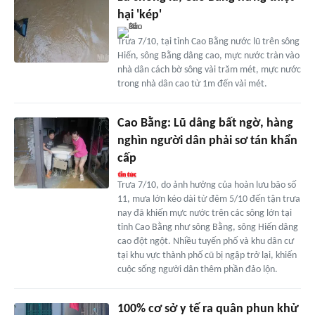
hại 'kép'
Trưa 7/10, tại tỉnh Cao Bằng nước lũ trên sông
Hiến, sông Bằng dâng cao, mực nước tràn vào
nhà dân cách bờ sông vài trăm mét, mực nước
trong nhà dân cao từ 1m đến vài mét.
Cao Bằng: Lũ dâng bất ngờ, hàng
nghìn người dân phải sơ tán khẩn
cấp
Trưa 7/10, do ảnh hưởng của hoàn lưu bão số
11, mưa lớn kéo dài từ đêm 5/10 đến tận trưa
nay đã khiến mực nước trên các sông lớn tại
tỉnh Cao Bằng như sông Bằng, sông Hiến dâng
cao đột ngột. Nhiều tuyến phố và khu dân cư
tại khu vực thành phố cũ bị ngập trở lại, khiến
cuộc sống người dân thêm phần đảo lộn.
100% cơ sở y tế ra quân phun khử