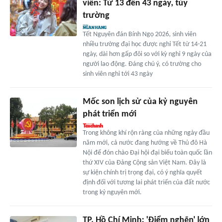
viên: Từ 13 đến 43 ngày, tùy
trường
Tết Nguyên đán Bính Ngọ 2026, sinh viên
nhiều trường đại học được nghỉ Tết từ 14-21
ngày, dài hơn gấp đôi so với kỳ nghỉ 9 ngày của
người lao động. Đáng chú ý, có trường cho
sinh viên nghỉ tới 43 ngày
Mốc son lịch sử của kỷ nguyên
phát triển mới
Trong không khí rộn ràng của những ngày đầu
năm mới, cả nước đang hướng về Thủ đô Hà
Nội để đón chào Đại hội đại biểu toàn quốc lần
thứ XIV của Đảng Cộng sản Việt Nam. Đây là
sự kiện chính trị trọng đại, có ý nghĩa quyết
định đối với tương lai phát triển của đất nước
trong kỷ nguyên mới.
TP. Hồ Chí Minh: 'Điểm nghẽn' lớn