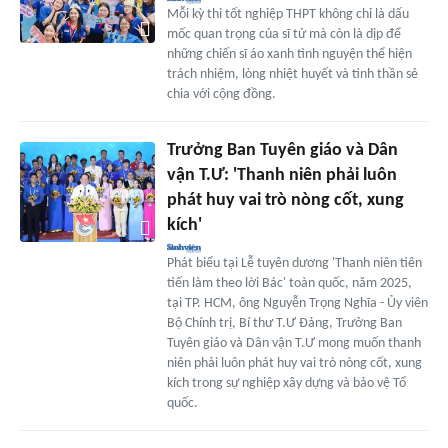
Mỗi kỳ thi tốt nghiệp THPT không chỉ là dấu
mốc quan trọng của sĩ tử mà còn là dịp để
những chiến sĩ áo xanh tình nguyện thể hiện
trách nhiệm, lòng nhiệt huyết và tinh thần sẻ
chia với cộng đồng.
Trưởng Ban Tuyên giáo và Dân
vận T.Ư: 'Thanh niên phải luôn
phát huy vai trò nòng cốt, xung
kích'
Phát biểu tại Lễ tuyên dương 'Thanh niên tiên
tiến làm theo lời Bác' toàn quốc, năm 2025,
tại TP. HCM, ông Nguyễn Trọng Nghĩa - Ủy viên
Bộ Chính trị, Bí thư T.Ư Đảng, Trưởng Ban
Tuyên giáo và Dân vận T.Ư mong muốn thanh
niên phải luôn phát huy vai trò nòng cốt, xung
kích trong sự nghiệp xây dựng và bảo vệ Tổ
quốc.