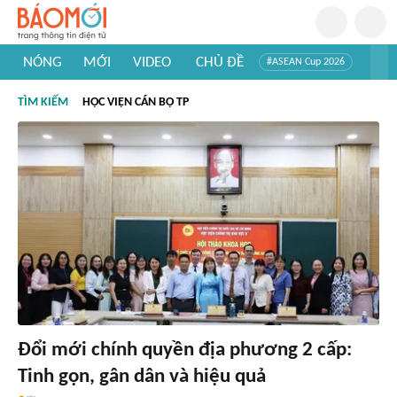
NÓNG
MỚI
VIDEO
CHỦ ĐỀ
#ASEAN Cup 2026
#Trí tuệ nhân tạo
#Mỹ - Iran
#Khám phá Việt Nam
TÌM KIẾM
HỌC VIỆN CÁN BỘ TP
#Khám phá thế giới
Đổi mới chính quyền địa phương 2 cấp:
Tinh gọn, gân dân và hiệu quả