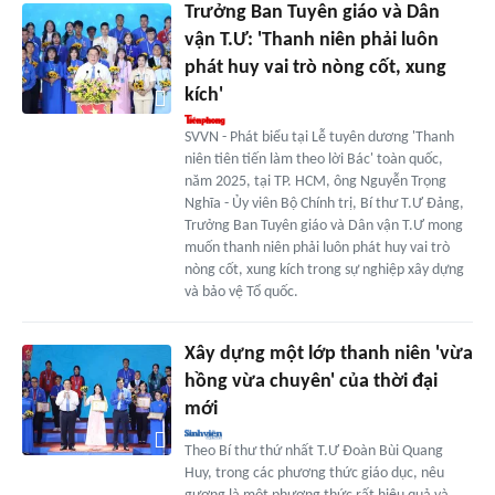
Trưởng Ban Tuyên giáo và Dân
vận T.Ư: 'Thanh niên phải luôn
phát huy vai trò nòng cốt, xung
kích'
SVVN - Phát biểu tại Lễ tuyên dương 'Thanh
niên tiên tiến làm theo lời Bác' toàn quốc,
năm 2025, tại TP. HCM, ông Nguyễn Trọng
Nghĩa - Ủy viên Bộ Chính trị, Bí thư T.Ư Đảng,
Trưởng Ban Tuyên giáo và Dân vận T.Ư mong
muốn thanh niên phải luôn phát huy vai trò
nòng cốt, xung kích trong sự nghiệp xây dựng
và bảo vệ Tổ quốc.
Xây dựng một lớp thanh niên 'vừa
hồng vừa chuyên' của thời đại
mới
Theo Bí thư thứ nhất T.Ư Đoàn Bùi Quang
Huy, trong các phương thức giáo dục, nêu