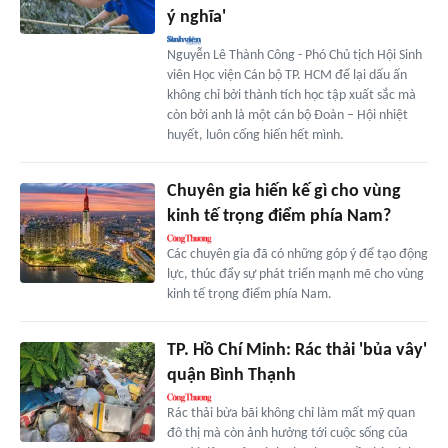
ý nghĩa'
Nguyễn Lê Thành Công - Phó Chủ tịch Hội Sinh
viên Học viện Cán bộ TP. HCM để lại dấu ấn
không chỉ bởi thành tích học tập xuất sắc mà
còn bởi anh là một cán bộ Đoàn – Hội nhiệt
huyết, luôn cống hiến hết mình.
Chuyên gia hiến kế gì cho vùng
kinh tế trọng điểm phía Nam?
Các chuyên gia đã có những góp ý để tạo động
lực, thúc đẩy sự phát triển mạnh mẽ cho vùng
kinh tế trọng điểm phía Nam.
TP. Hồ Chí Minh: Rác thải 'bủa vây'
quận Bình Thạnh
Rác thải bừa bãi không chỉ làm mất mỹ quan
đô thị mà còn ảnh hưởng tới cuộc sống của