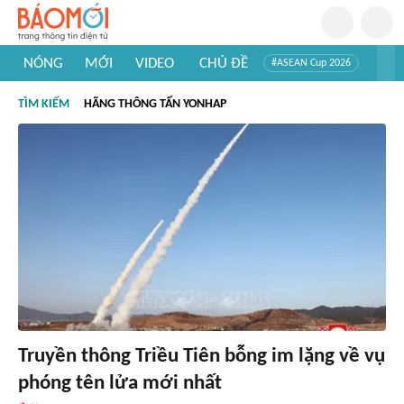
NÓNG
MỚI
VIDEO
CHỦ ĐỀ
#ASEAN Cup 2026
#Trí tuệ nhân tạo
#Mỹ - Iran
#Khám phá Việt Nam
TÌM KIẾM
HÃNG THÔNG TẤN YONHAP
#Khám phá thế giới
Truyền thông Triều Tiên bỗng im lặng về vụ
phóng tên lửa mới nhất