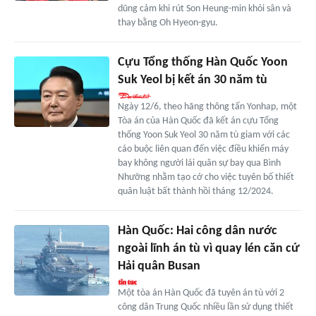
dũng cảm khi rút Son Heung-min khỏi sân và
thay bằng Oh Hyeon-gyu.
Cựu Tổng thống Hàn Quốc Yoon
Suk Yeol bị kết án 30 năm tù
Ngày 12/6, theo hãng thông tấn Yonhap, một
Tòa án của Hàn Quốc đã kết án cựu Tổng
thống Yoon Suk Yeol 30 năm tù giam với các
cáo buộc liên quan đến việc điều khiển máy
bay không người lái quân sự bay qua Bình
Nhưỡng nhằm tạo cớ cho việc tuyên bố thiết
quân luật bất thành hồi tháng 12/2024.
Hàn Quốc: Hai công dân nước
ngoài lĩnh án tù vì quay lén căn cứ
Hải quân Busan
Một tòa án Hàn Quốc đã tuyên án tù với 2
công dân Trung Quốc nhiều lần sử dụng thiết