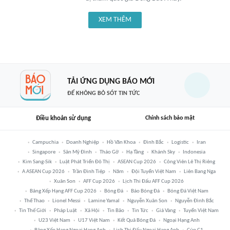
XEM THÊM
TẢI ỨNG DỤNG BÁO MỚI
ĐỂ KHÔNG BỎ SÓT TIN TỨC
Điều khoản sử dụng
Chính sách bảo mật
Campuchia
Doanh Nghiệp
Hồ Văn Khoa
Đình Bắc
Logistic
Iran
Singapore
Sân Mỹ Đình
Tháo Gỡ
Hạ Tầng
Khánh Sky
Indonesia
Kim Sang-Sik
Luật Phát Triển Đô Thị
ASEAN Cup 2026
Công Viên Lê Thị Riêng
A ASEAN Cup 2026
Trần Đình Tiệp
Năm
Đội Tuyển Việt Nam
Liên Bang Nga
Xuân Son
AFF Cup 2026
Lịch Thi Đấu AFF Cup 2026
Bảng Xếp Hạng AFF Cup 2026
Bóng Đá
Báo Bóng Đá
Bóng Đá Việt Nam
Thể Thao
Lionel Messi
Lamine Yamal
Nguyễn Xuân Son
Nguyễn Đình Bắc
Tin Thế Giới
Pháp Luật
Xã Hội
Tin Bão
Tin Tức
Giá Vàng
Tuyển Việt Nam
U23 Việt Nam
U17 Việt Nam
Kết Quả Bóng Đá
Ngoại Hạng Anh
Bảng Xếp Hạng Ngoại Hạng Anh
Lịch Thi Đấu Ngoại Hạng Anh
Cúp C1