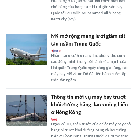
cửa hàng ô tô gần đó sau khi chiếc máy bay
chở hàng của hãng UPS bị rơi gần Sân bay
Quốc tế Louisville Muhammad Ali ở bang
Kentucky (Mỹ).
Mỹ mở rộng mạng lưới giám sát
tàu ngầm Trung Quốc
Nhằm tăng cường năng lực phòng thủ cùng
các đồng minh trong bối cảnh sức mạnh của
Hải quân Trung Quốc ngày càng gia tăng, các
máy bay Mỹ và Ấn Độ đã tiến hành cuộc tập
trận săn ngầm.
Thông tin mới vụ máy bay trượt
khỏi đường băng, lao xuống biển
ở Hồng Kông
Ngày 26-10, thân trước của chiếc máy bay chở
hàng bị trượt khỏi đường băng và lao xuống
biển ở Hồng Kông (Trung Quốc) đã được trục