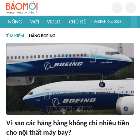
NÓNG
MỚI
VIDEO
CHỦ ĐỀ
#ASEAN Cup 2026
#Tuyển sinh đại học 2026
#Trí tuệ nhân tạo
#Mỹ - Iran
TÌM KIẾM
HÃNG BOEING
#Khám phá Việt Nam
#Khám phá thế giới
Vì sao các hãng hàng không chi nhiều tiền
cho nội thất máy bay?