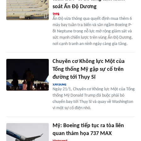
soát Ấn Độ Dương
Ấn Độ vừa thông qua quyết định mua thêm 6
máy bay tuần tra biển và săn ngầm Boeing P-
8I Neptune trong nỗ lực mở rộng giám sát và
sức mạnh chiến lược trên vùng Ấn Độ Dương,
nơi cạnh tranh an ninh ngày càng gia tăng.
Chuyên cơ Không lực Một của
Tổng thống Mỹ gặp sự cố trên
đường tới Thụy Sĩ
Ngày 21/1, Chuyên cơ Không lực Một của Tổng
thống Mỹ Donald Trump đã buộc phải bỏ
chuyến bay tới Thụy Sĩ và quay về Washington
vì một sự cố điện nhỏ.
Mỹ: Boeing tiếp tục ra tòa liên
quan thảm họa 737 MAX