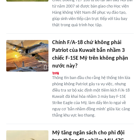
Chiếc Boeing 727-200 bị bỏ tại sân bay Nội Bài
từ năm 2007 sẽ được bàn giao cho Học viện
Hàng không Việt Nam để phục vụ đào tạo,
giúp sinh viên tiếp cận trực tiếp với tàu bay
thật trong quá trình học tập.
Chính F/A-18 chứ không phải
Patriot của Kuwait bắn nhầm 3
chiếc F-15E Mỹ trên không phận
nước này?
Thông tin ban đầu cho rằng hệ thống tên lửa
phòng không Patriot gây ra vụ việc, nhưng
điều tra sơ bộ xác định một tiêm kích F/A-18
Kuwait đã khai hỏa nhầm 3 máy bay F-15E
Strike Eagle của Mỹ, làm dấy lên lo ngại về
nguy cơ 'bắn nhầm đồng minh' giữa lúc căng
thẳng khu vực leo thang.
Mỹ tăng ngân sách cho phi đội