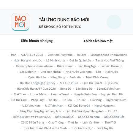
TẢI ỨNG DỤNG BÁO MỚI
ĐỂ KHÔNG BỎ SÓT TIN TỨC
Điều khoản sử dụng
Chính sách bảo mật
Iran
ASEAN Cup 2026
Việt Nam-Australia
Tô Lâm
Saysomphone Phomvihane
Ngân Hàng Nhà Nước
Lê Minh Hưng
Đại Sứ Quán Lào
Trung Học Phổ Thông
Xaysomphone Phomvihane
Điểm Chuẩn
Liên Bang Nga
Eo Biển Hormuz
Bão Dolphin
Chủ Tịch HĐND
Nhà Nước Việt Nam
Lào
Hai Nước
Quốc Hội Lào
Nắng Nóng
Australia
Trịnh Khắc Cường
Đại Học Công Nghệ Sydney
AFF Cup 2026
Lịch Thi Đấu AFF Cup 2026
Bảng Xếp Hạng AFF Cup 2026
Bóng Đá
Báo Bóng Đá
Bóng Đá Việt Nam
Thể Thao
Lionel Messi
Lamine Yamal
Nguyễn Xuân Son
Nguyễn Đình Bắc
Tin Thế Giới
Pháp Luật
Xã Hội
Tin Bão
Tin Tức
Giá Vàng
Tuyển Việt Nam
U23 Việt Nam
U17 Việt Nam
Kết Quả Bóng Đá
Ngoại Hạng Anh
Bảng Xếp Hạng Ngoại Hạng Anh
Lịch Thi Đấu Ngoại Hạng Anh
Cúp C1
Kết Quả Vietlott Power 6/55
Kết Quả Xổ Số
Xổ Số Miền Nam
Xổ Số Miền Bắc
Xổ Số Miền Trung
Giao Thông
Thời Sự
Lịch Vạn Niên
Thời Tiết
Thời Tiết Thành Phố Hồ Chí Minh
Thời Tiết Hà Nội
Giá Xăng Dầu