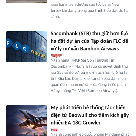
giao hàng trên đường cao tốc bang New
Jersey khi đang trong quá trình tiếp đất để hạ
cánh.
Sacombank (STB) thu giữ hơn 8,6
ha đất dự án của Tập đoàn FLC để
xử lý nợ xấu Bamboo Airways
Ngân hàng TMCP Sài Gòn Thương Tín
(Sacombank - Mã: STB) vừa có quyết định thu
giữ 355 sổ đỏ với tổng diện tích hơn 8,6 ha tại
tỉnh Gia Lai. Đây là khối tài sản bảo đảm liên
quan đến khoản nợ xấu của Công ty Cổ phần
Hàng không Tre Việt (Bamboo Airways).
Mỹ phát triển hệ thống tác chiến
điện tử Beowulf cho tiêm kích gây
nhiễu EA‑18G Growler
Ngành công nghiệp quốc phòng Mỹ đang phát