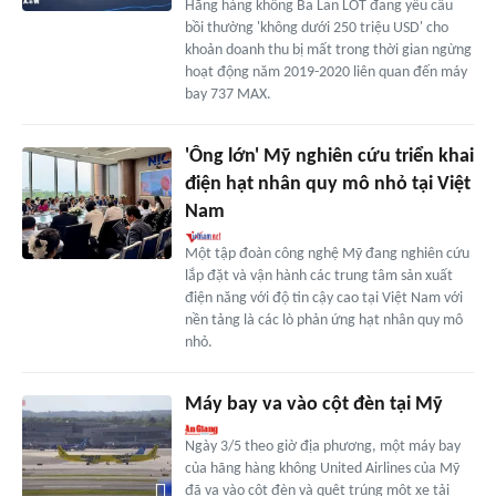
Hãng hàng không Ba Lan LOT đang yêu cầu
bồi thường 'không dưới 250 triệu USD' cho
khoản doanh thu bị mất trong thời gian ngừng
hoạt động năm 2019-2020 liên quan đến máy
bay 737 MAX.
'Ông lớn' Mỹ nghiên cứu triển khai
điện hạt nhân quy mô nhỏ tại Việt
Nam
Một tập đoàn công nghệ Mỹ đang nghiên cứu
lắp đặt và vận hành các trung tâm sản xuất
điện năng với độ tin cậy cao tại Việt Nam với
nền tảng là các lò phản ứng hạt nhân quy mô
nhỏ.
Máy bay va vào cột đèn tại Mỹ
Ngày 3/5 theo giờ địa phương, một máy bay
của hãng hàng không United Airlines của Mỹ
đã va vào cột đèn và quệt trúng một xe tải