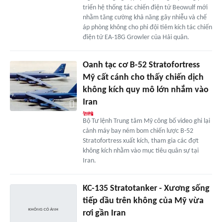
triển hệ thống tác chiến điện tử Beowulf mới
nhằm tăng cường khả năng gây nhiễu và chế
áp phòng không cho phi đội tiêm kích tác chiến
điện tử EA‑18G Growler của Hải quân.
Oanh tạc cơ B-52 Stratofortress
Mỹ cất cánh cho thấy chiến dịch
không kích quy mô lớn nhắm vào
Iran
Bộ Tư lệnh Trung tâm Mỹ công bố video ghi lại
cảnh máy bay ném bom chiến lược B-52
Stratofortress xuất kích, tham gia các đợt
không kích nhằm vào mục tiêu quân sự tại
Iran.
KC-135 Stratotanker - Xương sống
tiếp dầu trên không của Mỹ vừa
rơi gần Iran