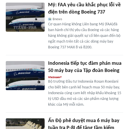
Mỹ: FAA yêu cầu khắc phục lỗi về
điện trên dòng Boeing 737
Bnews
Cơ quan Hàng không Liên bang Mỹ (FAA)đã
ban hành chỉ thị yêu cầu Boeing và các hãng
hàng không giải quyết sự cố liên quan đến bộ
ngắt mạch trên tất cả các dòng máy bay
Boeing 737 MAX 8 và 8200.
Indonesia tiếp tục đàm phán mua
50 máy bay của Tập đoàn Boeing
Bộ trưởng Đầu tư Indonesia Rosan Roeslani
cho biết bên cạnh kế hoạch mua 50 máy bay,
Indonesia cũng cam kết nhập khẩu khoảng 15
tỷ USD dầu mỏ và các sản phẩm năng lượng
khác của Mỹ mỗi năm.
Ấn Độ phê duyệt mua 6 máy bay
tuần tra P-8I để tăng tầm kiểm