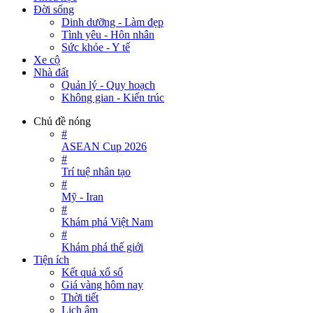
Đời sống
Dinh dưỡng - Làm đẹp
Tình yêu - Hôn nhân
Sức khỏe - Y tế
Xe cộ
Nhà đất
Quản lý - Quy hoạch
Không gian - Kiến trúc
Chủ đề nóng
#
ASEAN Cup 2026
#
Trí tuệ nhân tạo
#
Mỹ - Iran
#
Khám phá Việt Nam
#
Khám phá thế giới
Tiện ích
Kết quả xổ số
Giá vàng hôm nay
Thời tiết
Lịch âm