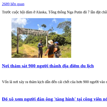
2689
liên quan
Trước cuộc hội đàm ở Alaska, Tổng thống Nga Putin đã 7 lần đặt ch
Nơi thảm sát 900 người thành địa điểm du lịch
Vốn là nơi xảy ra thảm kịch dẫn đến cái chết của hơn 900 người vào
Đổ xô xem người đàn ông 'tàng hình' tại công viên nổ