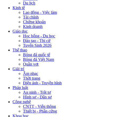
Du lịch
Kinh tế
Lao động - Việc làm
Tài chính
Chứng khoán
Kinh doanh
Giáo dục
Học bổng - Du học
Đào tạo - Thi cử
Tuyển Sinh 2026
Thể thao
Bóng đá quốc tế
Bóng đá Việt Nam
Quần vợt
Giải trí
Âm nhạc
Thời trang
Điện ảnh - Truyền hình
Pháp luật
An ninh - Trật tự
Hình sự - Dân sự
Công nghệ
CNTT - Viễn thông
Thiết bị - Phần cứng
Khoa học