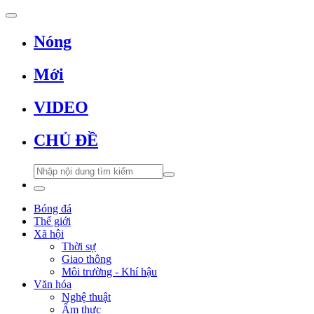
Nóng
Mới
VIDEO
CHỦ ĐỀ
Bóng đá
Thế giới
Xã hội
Thời sự
Giao thông
Môi trường - Khí hậu
Văn hóa
Nghệ thuật
Ẩm thực