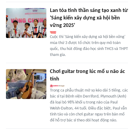
Lan tỏa tinh thần sáng tạo xanh từ
'Sáng kiến xây dựng xã hội bền
vững 2025'
Cuộc thi 'Sáng kiến xây dựng xã hội bền vững'
mùa thứ 3 được tổ chức trên quy mô toàn
quốc, thu hút đông đảo học sinh THCS và THPT
tham gia.
Chơi guitar trong lúc mổ u não ác
tính
Trong ca phẫu thuật mở sọ kéo dài 5 tiếng, các
bác sĩ tại Bệnh viện Derriford, Plymouth (Anh)
đã loại bỏ 98% khối u trong não của Paul
Welsh-Dalton, 44 tuổi. Điều đặc biệt, Paul vẫn
tỉnh táo và còn chơi guitar ngay trên bàn mổ
để hỗ trợ bác sĩ theo dõi hoạt động não.