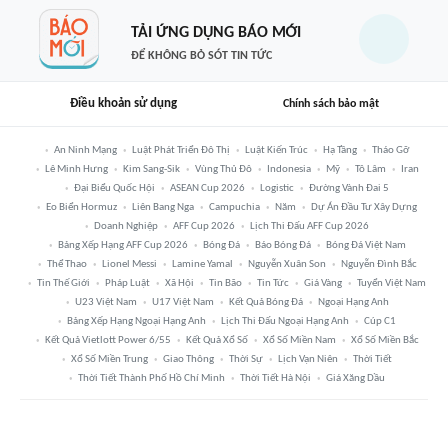
TẢI ỨNG DỤNG BÁO MỚI
ĐỂ KHÔNG BỎ SÓT TIN TỨC
Điều khoản sử dụng
Chính sách bảo mật
An Ninh Mạng
Luật Phát Triển Đô Thị
Luật Kiến Trúc
Hạ Tầng
Tháo Gỡ
Lê Minh Hưng
Kim Sang-Sik
Vùng Thủ Đô
Indonesia
Mỹ
Tô Lâm
Iran
Đại Biểu Quốc Hội
ASEAN Cup 2026
Logistic
Đường Vành Đai 5
Eo Biển Hormuz
Liên Bang Nga
Campuchia
Năm
Dự Án Đầu Tư Xây Dựng
Doanh Nghiệp
AFF Cup 2026
Lịch Thi Đấu AFF Cup 2026
Bảng Xếp Hạng AFF Cup 2026
Bóng Đá
Báo Bóng Đá
Bóng Đá Việt Nam
Thể Thao
Lionel Messi
Lamine Yamal
Nguyễn Xuân Son
Nguyễn Đình Bắc
Tin Thế Giới
Pháp Luật
Xã Hội
Tin Bão
Tin Tức
Giá Vàng
Tuyển Việt Nam
U23 Việt Nam
U17 Việt Nam
Kết Quả Bóng Đá
Ngoại Hạng Anh
Bảng Xếp Hạng Ngoại Hạng Anh
Lịch Thi Đấu Ngoại Hạng Anh
Cúp C1
Kết Quả Vietlott Power 6/55
Kết Quả Xổ Số
Xổ Số Miền Nam
Xổ Số Miền Bắc
Xổ Số Miền Trung
Giao Thông
Thời Sự
Lịch Vạn Niên
Thời Tiết
Thời Tiết Thành Phố Hồ Chí Minh
Thời Tiết Hà Nội
Giá Xăng Dầu