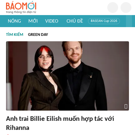
NÓNG
MỚI
VIDEO
CHỦ ĐỀ
#ASEAN Cup 2026
#Trí tuệ nhân tạo
#Mỹ - Iran
#Khám phá Việt Nam
TÌM KIẾM
GREEN DAY
#Khám phá thế giới
Anh trai Billie Eilish muốn hợp tác với
Rihanna