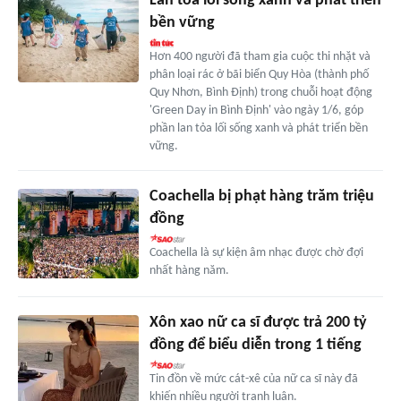
Lan tỏa lối sống xanh và phát triển
bền vững
Hơn 400 người đã tham gia cuộc thi nhặt và
phân loại rác ở bãi biển Quy Hòa (thành phố
Quy Nhơn, Bình Định) trong chuỗi hoạt động
'Green Day in Bình Định' vào ngày 1/6, góp
phần lan tỏa lối sống xanh và phát triển bền
vững.
Coachella bị phạt hàng trăm triệu
đồng
Coachella là sự kiện âm nhạc được chờ đợi
nhất hàng năm.
Xôn xao nữ ca sĩ được trả 200 tỷ
đồng để biểu diễn trong 1 tiếng
Tin đồn về mức cát-xê của nữ ca sĩ này đã
khiến nhiều người tranh luận.