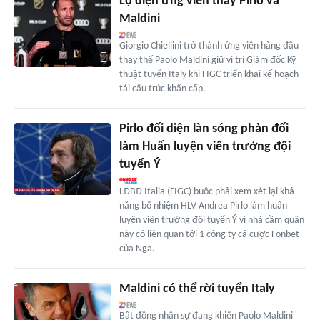
Lộ diện ứng viên thay Pirlo và
Maldini
Giorgio Chiellini trở thành ứng viên hàng đầu
thay thế Paolo Maldini giữ vị trí Giám đốc Kỹ
thuật tuyển Italy khi FIGC triển khai kế hoạch
tái cấu trúc khẩn cấp.
Pirlo đối diện làn sóng phản đối
làm Huấn luyện viên trưởng đội
tuyển Ý
LĐBĐ Italia (FIGC) buộc phải xem xét lại khả
năng bổ nhiệm HLV Andrea Pirlo làm huấn
luyện viên trưởng đội tuyển Ý vì nhà cầm quân
này có liên quan tới 1 công ty cá cược Fonbet
của Nga.
Maldini có thể rời tuyển Italy
Bất đồng nhân sự đang khiến Paolo Maldini