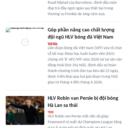
Ruud Nijstad của Barcelona, đánh dấu màn
đáp trả đầy ngọt ngào sau thất bại trong
thương vụ Frenkie de Jong năm xưa.
Góp phần nâng cao chất lượng
đội ngũ HLV bóng đá Việt Nam
Liên đoàn Bóng đá Việt Nam (VFF) vừa tổ chức
Lễ bế mạc Khóa học huấn luyện viên (HLV)
chứng chỉ 'B' AFC/VFF năm 2026 tại tại sân vận
động Hoài Đức (Hà Nội), đánh dấu sự hoàn
thành chương trình đào tạo kéo dài 23 ngày,
được triển khai qua hai giai đoạn trong thời
gian từ tháng 4 đến tháng 6.2026.
HLV Robin van Persie bị đội bóng
Hà Lan sa thải
HLV Robin van Persie mất việc dù giúp
Feyenoord có suất dự Champions League bằng
vị trí Á quân giải vô địch quốc gia Hà Lan