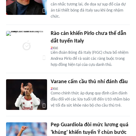
cân nhắc tương lai, đe dọa sự sụp đổ của dự
án tái thiết bóng đá Italy sau khi ông nhậm
chức.
Rào cản khiến Pirlo chưa thể dẫn
dắt tuyển Italy
Liên đoàn Bóng đá Italy (FIGC) chưa bổ nhiệm
Andrea Pirlo để rà soát các ràng buộc trong
hợp đồng hiện tại của cựu danh thủ.
Varane cấm cầu thủ nhí đánh đầu
Como chính thức áp dụng quy định cấm đánh
đầu đối với các lứa tuổi U8 đến U10 nhằm bảo
vệ tối đa sức khỏe não bộ cho cầu thủ trẻ.
Pep Guardiola đòi mức lương quá
'khủng' khiến tuyển Ý chùn bước