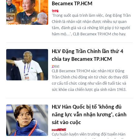
Becamex TP.HCM
'Trong suốt quá trình làm việc, ông Đặng Trần
Chỉnh là nhân vật nhận được nhiều sự quan
tâm, đánh giá và cả những lời góp ý từ người
hâm mộ...', CLB Becamex TP.HCM cho hay.
HLV Đặng Trần Chỉnh lần thứ 4
chia tay Becamex TP.HCM
CLB Becamex TP.HCM xác nhận HLV Đặng
Trần Chỉnh chủ động xin từ chức do thay đổi
cơ cấu tổ chức cũng như vấn đề tuổi tác và
sức khỏe của chiến lược gia sinh năm 1963.
HLV Hàn Quốc bị tố 'không đủ
năng lực vẫn nhận lương', cảnh
sát vào cuộc
Cựu huấn luyện viên trưởng đội tuyển Hàn