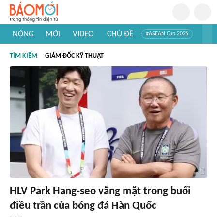
NÓNG
MỚI
VIDEO
CHỦ ĐỀ
#ASEAN Cup 2026
#Tuyển sinh đại học 2026
#Trí tuệ nhân tạo
#Mỹ - Iran
TÌM KIẾM
GIÁM ĐỐC KỸ THUẬT
#Khám phá Việt Nam
#Khám phá thế giới
HLV Park Hang-seo vắng mặt trong buổi
điều trần của bóng đá Hàn Quốc