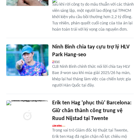
Sau khi rời công ty do mâu thuẫn với các thành
viên sáng lập, một người lao động tại TPHCM
khởi kiện yêu cầu bồi thường hơn 2,2 tỷ đồng.
Tuy nhiên, phán quyết cuối cùng của tòa án lại
hoàn toàn trái với kỳ vọng của nguyên đơn.
Ninh Bình chia tay cựu trợ lý HLV
Park Hang-seo
CLB Ninh Bình chính thức nói lời chia tay HLV
Bae Ji-won sau khi mùa giải 2025/26 hạ màn,
khép lại hai tháng làm việc của chiến lược gia
người Hàn Quốc tại đây.
Erik ten Hag 'phục thù' Barcelona:
Giữ chân thành công trung vệ
Ruud Nijstad tại Twente
Trong vai trò Giám đốc kỹ thuật tại Twente,
Erik ten Hag đã ngăn chặn nỗ lực chiêu mộ