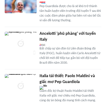
Pep Guardiola được cho là sẽ khó trở thành
tân huấn luyện viên trưởng đội tuyển Ý sau khi
các cuộc đàm phán giữa hai bên rơi vào bế tắc
vì vấn đề lương thưởng.
Ancelotti 'phũ phàng' với tuyển
Italy
Bất chấp sự săn đón từ Liên đoàn Bóng đá
Italy (FIGC), huấn luyện viên Carlo Ancelotti từ
chối lời mời để tiếp tục gắn bó với đội tuyển
Brazil đến năm 2030.
Italia tái thiết: Paolo Maldini và
giấc mơ Pep Guardiola
Giám đốc kỹ thuật Paolo Maldini tái thiết
Italia với giấc mơ chiêu mộ Pep Guardiola,
cùng dự án bóng đá mang tính cách mạng.