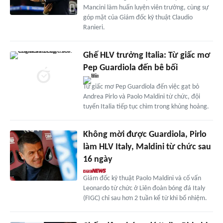
Mancini làm huấn luyện viên trưởng, cùng sự
góp mặt của Giám đốc kỹ thuật Claudio
Ranieri.
Ghế HLV trưởng Italia: Từ giấc mơ
Pep Guardiola đến bê bối
Từ giấc mơ Pep Guardiola đến việc gạt bỏ
Andrea Pirlo và Paolo Maldini từ chức, đội
tuyển Italia tiếp tục chìm trong khủng hoảng.
Không mời được Guardiola, Pirlo
làm HLV Italy, Maldini từ chức sau
16 ngày
Giám đốc kỹ thuật Paolo Maldini và cố vấn
Leonardo từ chức ở Liên đoàn bóng đá Italy
(FIGC) chỉ sau hơn 2 tuần kể từ khi bổ nhiệm.