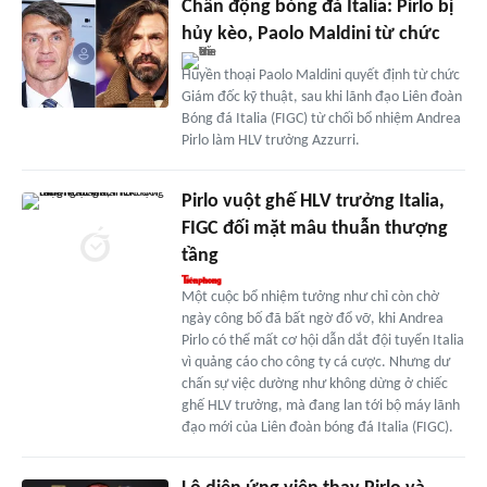
Chấn động bóng đá Italia: Pirlo bị
hủy kèo, Paolo Maldini từ chức
Huyền thoại Paolo Maldini quyết định từ chức
Giám đốc kỹ thuật, sau khi lãnh đạo Liên đoàn
Bóng đá Italia (FIGC) từ chối bổ nhiệm Andrea
Pirlo làm HLV trưởng Azzurri.
Pirlo vuột ghế HLV trưởng Italia,
FIGC đối mặt mâu thuẫn thượng
tầng
Một cuộc bổ nhiệm tưởng như chỉ còn chờ
ngày công bố đã bất ngờ đổ vỡ, khi Andrea
Pirlo có thể mất cơ hội dẫn dắt đội tuyển Italia
vì quảng cáo cho công ty cá cược. Nhưng dư
chấn sự việc dường như không dừng ở chiếc
ghế HLV trưởng, mà đang lan tới bộ máy lãnh
đạo mới của Liên đoàn bóng đá Italia (FIGC).