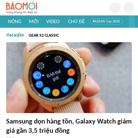
NÓNG
MỚI
VIDEO
CHỦ ĐỀ
#ASEAN Cup 2026
#Trí tuệ nhân tạo
#Mỹ - Iran
#Khám phá Việt Nam
TÌM KIẾM
GEAR S2 CLASSIC
#Khám phá thế giới
Samsung dọn hàng tồn, Galaxy Watch giảm
giá gần 3,5 triệu đồng