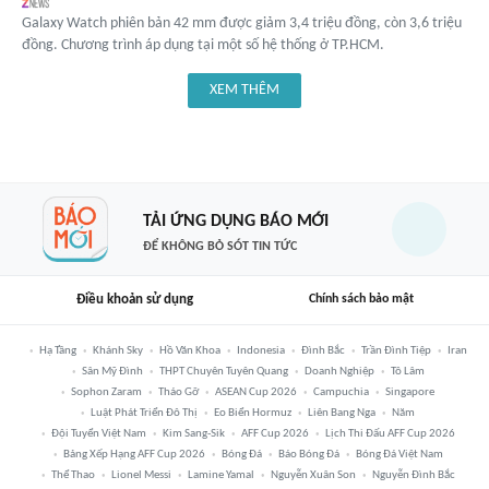
Galaxy Watch phiên bản 42 mm được giảm 3,4 triệu đồng, còn 3,6 triệu
đồng. Chương trình áp dụng tại một số hệ thống ở TP.HCM.
XEM THÊM
TẢI ỨNG DỤNG BÁO MỚI
ĐỂ KHÔNG BỎ SÓT TIN TỨC
Điều khoản sử dụng
Chính sách bảo mật
Hạ Tầng
Khánh Sky
Hồ Văn Khoa
Indonesia
Đình Bắc
Trần Đình Tiệp
Iran
Sân Mỹ Đình
THPT Chuyên Tuyên Quang
Doanh Nghiệp
Tô Lâm
Sophon Zaram
Tháo Gỡ
ASEAN Cup 2026
Campuchia
Singapore
Luật Phát Triển Đô Thị
Eo Biển Hormuz
Liên Bang Nga
Năm
Đội Tuyển Việt Nam
Kim Sang-Sik
AFF Cup 2026
Lịch Thi Đấu AFF Cup 2026
Bảng Xếp Hạng AFF Cup 2026
Bóng Đá
Báo Bóng Đá
Bóng Đá Việt Nam
Thể Thao
Lionel Messi
Lamine Yamal
Nguyễn Xuân Son
Nguyễn Đình Bắc