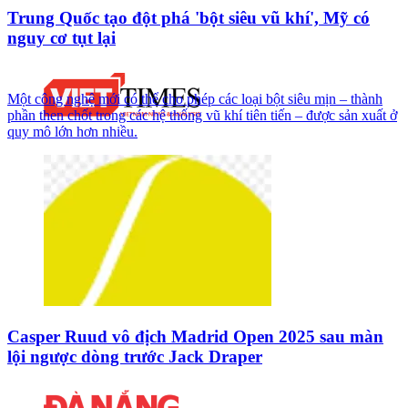
Trung Quốc tạo đột phá 'bột siêu vũ khí', Mỹ có
nguy cơ tụt lại
Một công nghệ mới có thể cho phép các loại bột siêu mịn – thành
phần then chốt trong các hệ thống vũ khí tiên tiến – được sản xuất ở
quy mô lớn hơn nhiều.
Casper Ruud vô địch Madrid Open 2025 sau màn
lội ngược dòng trước Jack Draper