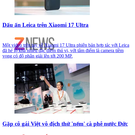
Dấu ấn Leica trên Xiaomi 17 Ultra
Một video trên tay về Xiaomi 17 Ultra phiên bản hợp tác với Leica
đã hé lộ khá nhiều đặc điểm thú vị, với tâm điểm là camera tiềm
vọng có độ phân giải lên tới 200 MP.
Gặp cô gái Việt vô địch thử 'nếm' cà phê nước Đức