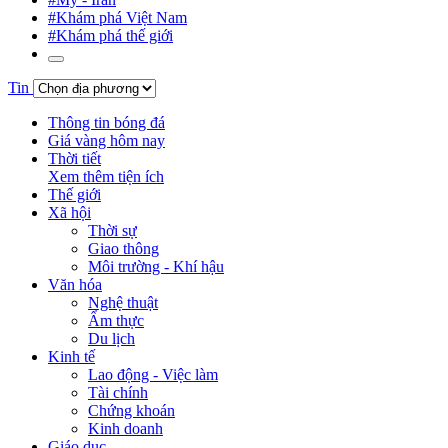
#Khám phá Việt Nam
#Khám phá thế giới
Tin
Thông tin bóng đá
Giá vàng hôm nay
Thời tiết
Xem thêm tiện ích
Thế giới
Xã hội
Thời sự
Giao thông
Môi trường - Khí hậu
Văn hóa
Nghệ thuật
Ẩm thực
Du lịch
Kinh tế
Lao động - Việc làm
Tài chính
Chứng khoán
Kinh doanh
Giáo dục