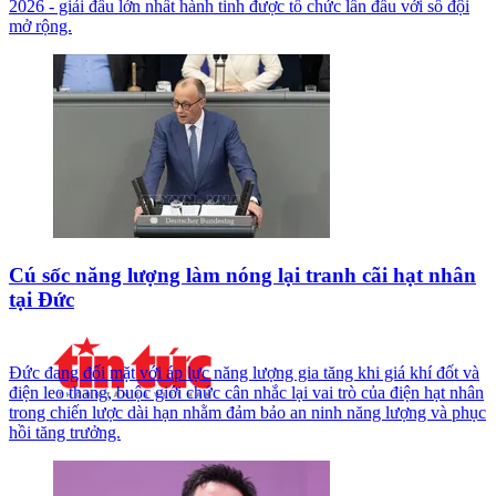
2026 - giải đấu lớn nhất hành tinh được tổ chức lần đầu với số đội
mở rộng.
Cú sốc năng lượng làm nóng lại tranh cãi hạt nhân
tại Đức
Đức đang đối mặt với áp lực năng lượng gia tăng khi giá khí đốt và
điện leo thang, buộc giới chức cân nhắc lại vai trò của điện hạt nhân
trong chiến lược dài hạn nhằm đảm bảo an ninh năng lượng và phục
hồi tăng trưởng.