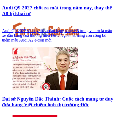
Audi Q9 2027 chốt ra mắt trong năm nay, thay thế
A8 bị khai tử
Audi Q9 2027 sẽ thay thế sedan hạng sang A8 trong vai trò là mẫu
xe đầu bảng của thương hiệu Đức. Ngoài ra, hãng còn công bố
thêm mẫu Audi A2 e-tron mới.
Đại sứ Nguyễn Đắc Thành: Cuộc cách mạng tư duy
đưa hàng Việt chiếm lĩnh thị trường Đức