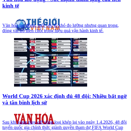
kinh tế
Văn hóa lao động, một yếu tố khó đo lường nhưng quan trọng,
đóng vai trò then chốt trong hiệu quả vận hành kinh tế.
World Cup 2026 xác định đủ 48 đội: Nhiều bất ngờ
và tân binh lịch sử
Sau khi vòng play‑off vòng loại khép lại vào ngày 1.4.2026, 48 đội
tuyển quốc gia chính thức giành quyền tham dự FIFA World Cup