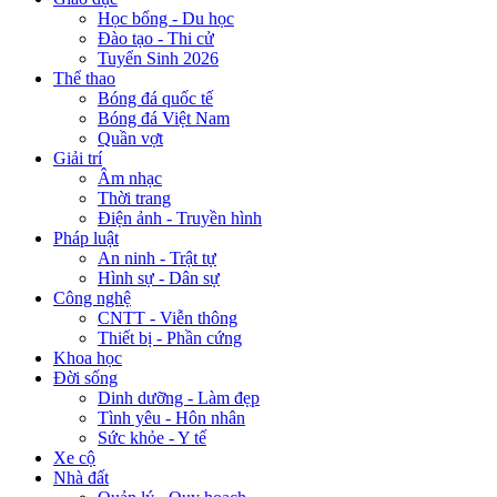
Học bổng - Du học
Đào tạo - Thi cử
Tuyển Sinh 2026
Thể thao
Bóng đá quốc tế
Bóng đá Việt Nam
Quần vợt
Giải trí
Âm nhạc
Thời trang
Điện ảnh - Truyền hình
Pháp luật
An ninh - Trật tự
Hình sự - Dân sự
Công nghệ
CNTT - Viễn thông
Thiết bị - Phần cứng
Khoa học
Đời sống
Dinh dưỡng - Làm đẹp
Tình yêu - Hôn nhân
Sức khỏe - Y tế
Xe cộ
Nhà đất