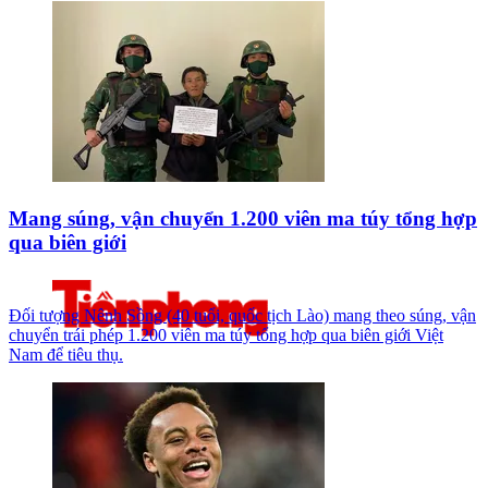
Mang súng, vận chuyển 1.200 viên ma túy tổng hợp
qua biên giới
Đối tượng Nênh Sồng (40 tuổi, quốc tịch Lào) mang theo súng, vận
chuyển trái phép 1.200 viên ma túy tổng hợp qua biên giới Việt
Nam để tiêu thụ.