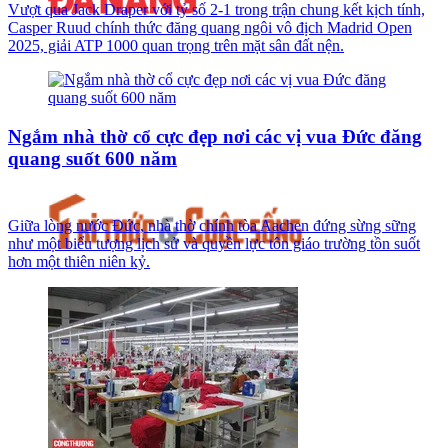
Vượt qua Jack Draper với tỷ số 2-1 trong trận chung kết kịch tính,
Casper Ruud chính thức đăng quang ngôi vô địch Madrid Open
2025, giải ATP 1000 quan trọng trên mặt sân đất nện.
Ngắm nhà thờ cổ cực đẹp nơi các vị vua Đức đăng
quang suốt 600 năm
Giữa lòng nước Đức, nhà thờ chính tòa Aachen đứng sừng sững
như một biểu tượng lịch sử và quyền lực tôn giáo trường tồn suốt
hơn một thiên niên kỷ.