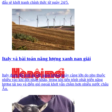
đấu sẽ khởi tranh chính thức từ ngày 24/5.
Italy và bài toán năng lượng xanh nan giải
Italy đang đối mặt áp lực năng lượng ngày càng lớn do phụ thuộc
nhiều vào khí đốt nhập khẩu, trong khi tiến trình phát triển năng
lượng tái tạo và điện gió ngoài khơi vẫn chậm hơn nhiều nước châu
Âu.