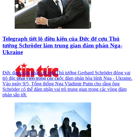
Telegraph tiết lộ điều kiện của Đức để cựu Thủ
tướng Schröder làm trung gian đàm phán Nga-
Ukraine
Đức đang cân nhắc cử cựu Thủ tướng Gerhard Schröder đóng vai
trò đặc phái viên trong các cuộc đàm phán hòa bình Nga - Ukraine.
Vào ngày 9/5, Tổng thống Nga Vladimir Putin cho rằng ông
Schröder có thể đảm nhận vai trò trung gian trong các vòng đàm
phán sắp tới.