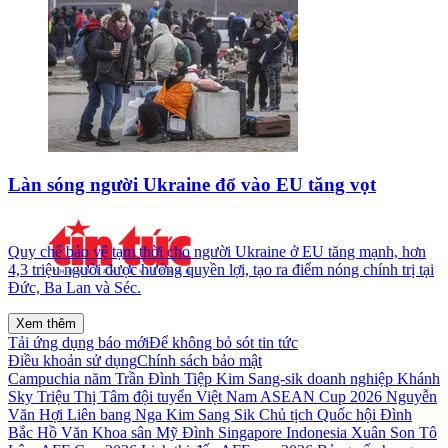
Làn sóng người Ukraine đổ vào EU tăng vọt
Quy chế bảo vệ tạm thời cho người Ukraine ở EU tăng mạnh, hơn
4,3 triệu người được hưởng quyền lợi, tạo ra điểm nóng chính trị tại
Đức, Ba Lan và Séc.
Xem thêm
Tải ứng dụng báo mới
Để không bỏ sót tin tức
Điều khoản sử dụng
Chính sách bảo mật
Campuchia
năm
Trần Đình Tiệp
Kim Sang-sik
doanh nghiệp
Khánh
Sky
Triệu Thị Tâm
đội tuyển Việt Nam
ASEAN Cup 2026
Nguyễn
Văn Hợi
Liên bang Nga
Kim Sang Sik
Chủ tịch Quốc hội
Đình
Bắc
Hồ Văn Khoa
sân Mỹ Đình
Singapore
Indonesia
Xuân Son
Tô