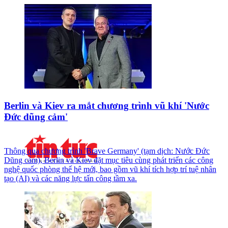
Berlin và Kiev ra mắt chương trình vũ khí 'Nước
Đức dũng cảm'
Thông qua chương trình 'Brave Germany' (tạm dịch: Nước Đức
Dũng cảm), Berlin và Kiev đặt mục tiêu cùng phát triển các công
nghệ quốc phòng thế hệ mới, bao gồm vũ khí tích hợp trí tuệ nhân
tạo (AI) và các năng lực tấn công tầm xa.