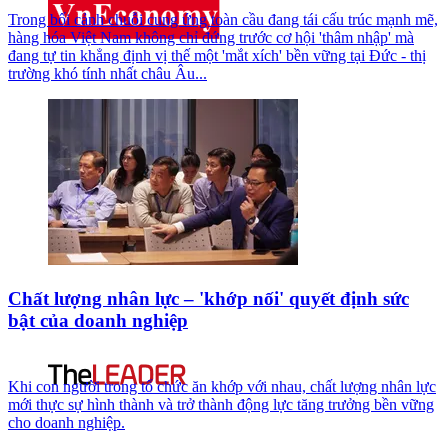
Trong bối cảnh chuỗi cung ứng toàn cầu đang tái cấu trúc mạnh mẽ,
hàng hóa Việt Nam không chỉ đứng trước cơ hội 'thâm nhập' mà
đang tự tin khẳng định vị thế một 'mắt xích' bền vững tại Đức - thị
trường khó tính nhất châu Âu...
Chất lượng nhân lực – 'khớp nối' quyết định sức
bật của doanh nghiệp
Khi con người trong tổ chức ăn khớp với nhau, chất lượng nhân lực
mới thực sự hình thành và trở thành động lực tăng trưởng bền vững
cho doanh nghiệp.