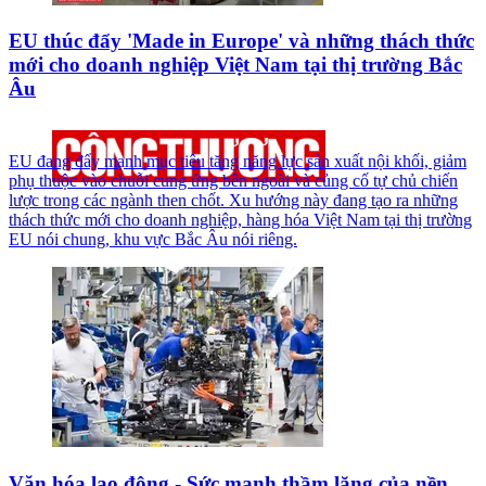
EU thúc đẩy 'Made in Europe' và những thách thức
mới cho doanh nghiệp Việt Nam tại thị trường Bắc
Âu
EU đang đẩy mạnh mục tiêu tăng năng lực sản xuất nội khối, giảm
phụ thuộc vào chuỗi cung ứng bên ngoài và củng cố tự chủ chiến
lược trong các ngành then chốt. Xu hướng này đang tạo ra những
thách thức mới cho doanh nghiệp, hàng hóa Việt Nam tại thị trường
EU nói chung, khu vực Bắc Âu nói riêng.
Văn hóa lao động - Sức mạnh thầm lặng của nền