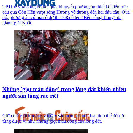
TP Huế vừa công bố kết quả thi tuyển phương án thiết kế kiến trúc
cầu qua Cồn Hến vượt sông Hương và đường dẫn hai đầu cầu. Qua
đó, phương án có mã số dự thi 168 có tên "Bến sông Trăng" đã
giành giải Nhất.
Những 'giọt máu đông' trong lòng đất khiến nhiều
người săn lùng ráo riết
Giữa thế giới khoáng vật đầy sắc màu, có một loại tinh thể đỏ rực
từng được ví như những giọt máu đông của lòng đất.