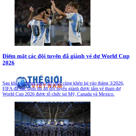
Điểm mặt các đội tuyển đã giành vé dự World Cup
2026
Sau khi các vòng play-off cuối cùng khép lại vào tháng 3/2026,
FIFA đã xác định đủ 48 đội tuyển giành được tấm vé tham dự
World Cup 2026 được tổ chức tại Mỹ, Canada và Mexico.