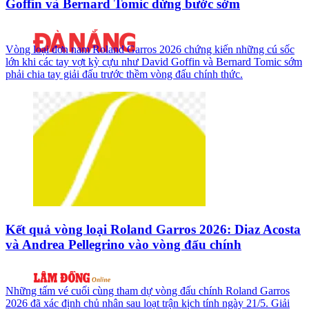
Goffin và Bernard Tomic dừng bước sớm
Vòng loại đơn nam Roland Garros 2026 chứng kiến những cú sốc
lớn khi các tay vợt kỳ cựu như David Goffin và Bernard Tomic sớm
phải chia tay giải đấu trước thềm vòng đấu chính thức.
Kết quả vòng loại Roland Garros 2026: Diaz Acosta
và Andrea Pellegrino vào vòng đấu chính
Những tấm vé cuối cùng tham dự vòng đấu chính Roland Garros
2026 đã xác định chủ nhân sau loạt trận kịch tính ngày 21/5. Giải