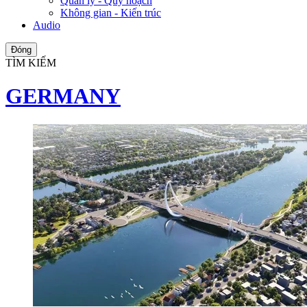
Quản lý - Quy hoạch
Không gian - Kiến trúc
Audio
Đóng
TÌM KIẾM
GERMANY