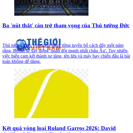
Ba 'nút thắt' cản trở tham vọng của Thủ tướng Đức
Thủ tướng Đức Friedrich Merz từng tuyên bố cách đây một năm
rằng, Berlin sẽ xây dựng 'quân đội mạnh nhất châu Âu'. Tuy nhiên,
việc biến cam kết thành xe tăng, tên lửa và máy bay chiến đấu là bài
toán không dễ dàng.
Kết quả vòng loại Roland Garros 2026: David