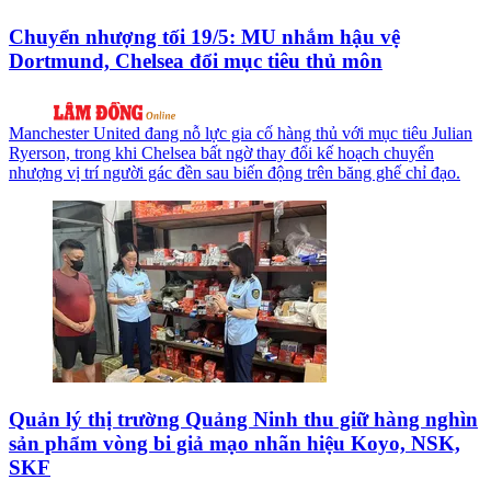
Chuyển nhượng tối 19/5: MU nhắm hậu vệ
Dortmund, Chelsea đổi mục tiêu thủ môn
Manchester United đang nỗ lực gia cố hàng thủ với mục tiêu Julian
Ryerson, trong khi Chelsea bất ngờ thay đổi kế hoạch chuyển
nhượng vị trí người gác đền sau biến động trên băng ghế chỉ đạo.
Quản lý thị trường Quảng Ninh thu giữ hàng nghìn
sản phẩm vòng bi giả mạo nhãn hiệu Koyo, NSK,
SKF