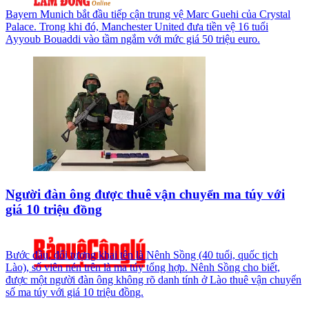
Bayern Munich bắt đầu tiếp cận trung vệ Marc Guehi của Crystal
Palace. Trong khi đó, Manchester United đưa tiền vệ 16 tuổi
Ayyoub Bouaddi vào tầm ngắm với mức giá 50 triệu euro.
Người đàn ông được thuê vận chuyển ma túy với
giá 10 triệu đồng
Bước đầu, đối tượng khai tên là Nênh Sồng (40 tuổi, quốc tịch
Lào), số viên nén trên là ma túy tổng hợp. Nênh Sồng cho biết,
được một người đàn ông không rõ danh tính ở Lào thuê vận chuyển
số ma túy với giá 10 triệu đồng.