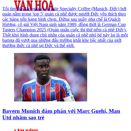
Tôi tìm đến Humpback Whale Specialty Coffee (Munich, Đức) bởi
quán nằm trong 'top 5' quán cà phê được người Đức yêu thích theo
các bảng xếp hạng bình chọn. Đứng sau quầy pha chế là Quách
Hương, cô gái Việt Nam sinh năm 1989, đồng thời là German Cup
Tasters Champion 2025 (Quán quân cuộc thi thử nếm cà phê Đức).
Thật khó hình dung chủ nhân của quán cà phê nhỏ bé này lại là một
barista đã vượt qua những đấu trường khắt khe bậc nhất của giới
thưởng thức cà phê tại Đức và thế giới.
Bayern Munich đàm phán với Marc Guehi, Man
Utd nhắm sao trẻ