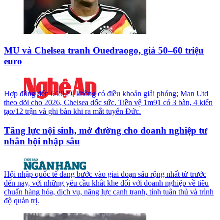
MU và Chelsea tranh Ouedraogo, giá 50–60 triệu
euro
Hợp đồng đến 6/2029, không có điều khoản giải phóng; Man Utd
theo dõi cho 2026, Chelsea dốc sức. Tiền vệ 1m91 có 3 bàn, 4 kiến
tạo/12 trận và ghi bàn khi ra mắt tuyển Đức.
Tăng lực nội sinh, mở đường cho doanh nghiệp tư
nhân hội nhập sâu
Hội nhập quốc tế đang bước vào giai đoạn sâu rộng nhất từ trước
đến nay, với những yêu cầu khắt khe đối với doanh nghiệp về tiêu
chuẩn hàng hóa, dịch vụ, năng lực cạnh tranh, tính tuân thủ và trình
độ quản trị.