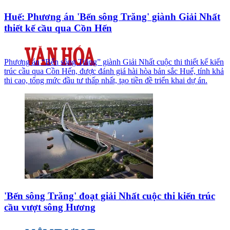
Huế: Phương án 'Bến sông Trăng' giành Giải Nhất
thiết kế cầu qua Cồn Hến
Phương án “Bến sông Trăng” giành Giải Nhất cuộc thi thiết kế kiến
trúc cầu qua Cồn Hến, được đánh giá hài hòa bản sắc Huế, tính khả
thi cao, tổng mức đầu tư thấp nhất, tạo tiền đề triển khai dự án.
'Bến sông Trăng' đoạt giải Nhất cuộc thi kiến trúc
cầu vượt sông Hương