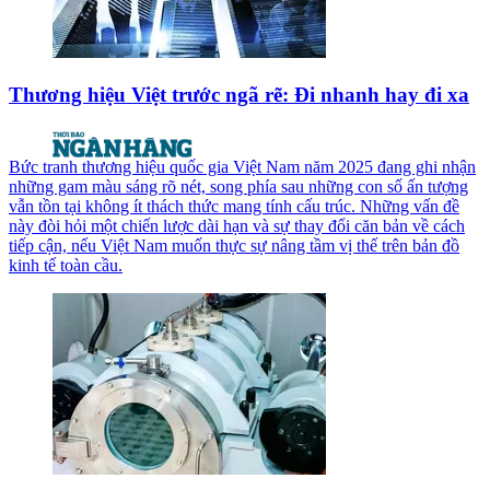
Thương hiệu Việt trước ngã rẽ: Đi nhanh hay đi xa
Bức tranh thương hiệu quốc gia Việt Nam năm 2025 đang ghi nhận
những gam màu sáng rõ nét, song phía sau những con số ấn tượng
vẫn tồn tại không ít thách thức mang tính cấu trúc. Những vấn đề
này đòi hỏi một chiến lược dài hạn và sự thay đổi căn bản về cách
tiếp cận, nếu Việt Nam muốn thực sự nâng tầm vị thế trên bản đồ
kinh tế toàn cầu.