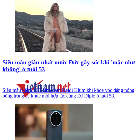
Siêu mẫu giàu nhất nước Đức gây sốc khi 'mặc như
không' ở tuổi 53
Siêu mẫu kiêm MC đình đám Heidi Klum khi khoe vóc dáng nóng
bỏng trong ca khúc mới hợp tác cùng DJ Diplo ở tuổi 53.