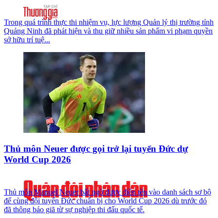
Trong quá trình thực thi nhiệm vụ, lực lượng Quản lý thị trường tỉnh
Quảng Ninh đã phát hiện và thu giữ nhiều sản phẩm vi phạm quyền
sở hữu trí tuệ...
Thủ môn Neuer được gọi trở lại tuyển Đức dự
World Cup 2026
Thủ môn Manuel Neuer bất ngờ được điền tên vào danh sách sơ bộ
để cùng đội tuyển Đức chuẩn bị cho World Cup 2026 dù trước đó
đã thông báo giã từ sự nghiệp thi đấu quốc tế.