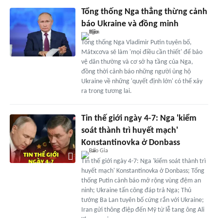
Tổng thống Nga thẳng thừng cảnh
báo Ukraine và đồng minh
Tổng thống Nga Vladimir Putin tuyên bố,
Mátxcơva sẽ làm 'mọi điều cần thiết' để bảo
vệ dân thường và cơ sở hạ tầng của Nga,
đồng thời cảnh báo những người ủng hộ
Ukraine về những 'quyết định lớn' có thể xảy
ra trong tương lai.
Tin thế giới ngày 4-7: Nga 'kiểm
soát thành trì huyết mạch'
Konstantinovka ở Donbass
Tin thế giới ngày 4-7: Nga 'kiểm soát thành trì
huyết mạch' Konstantinovka ở Donbass; Tổng
thống Putin cảnh báo mở rộng vùng đệm an
ninh; Ukraine tấn công đáp trả Nga; Thủ
tướng Ba Lan tuyên bố cứng rắn với Ukraine;
Iran gửi thông điệp đến Mỹ từ lễ tang ông Ali