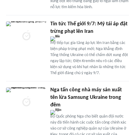
xung đột leo thang đang gây lo ngại làm chậm
nỗ lực tìm kiếm hòa bình.
Tin tức Thế giới 9/7: Mỹ tái áp đặt
trừng phạt lên Iran
Mỹ tiếp tục gia tăng áp lực lên Iran bằng các
biện pháp trừng phạt mới; Nga khẳng định
Tổng thống Ukraine có thể chấm dứt xung đột
ngay lập tức; Điện Kremlin nêu rõ các điều
kiện sử dụng vũ khí hạt nhân là những tin tức
Thế giới đáng chú ý ngày 9/7.
Nga tấn công nhà máy sản xuất
tên lửa Samsung Ukraine trong
đêm
Bộ Quốc phòng Nga cho biết quân đội nước
này đã tiến hành các cuộc tấn công chính xác
vào cơ sở công nghiệp quân sự của Ukraine ở
Kiev, trong đó có các cơ sở sản xuất của