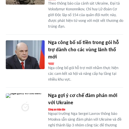
Theo thông báo của cảnh sát Ukraine, Đại tá
Volodymyr Kononnikov, Chỉ huy Lữ đoàn Cơ
giới Độc lập số 154 của quân đội nước này,
được phát hiện tử vong với một vết thương do
trúng đạn.
Nga công bố số tiền trong gói hỗ
trợ dành cho các vùng lãnh thổ
mới
Nga công bố gói hỗ trợ mới nhằm thực hiện
các cam kết xã hội và nâng cấp hạ tầng tại
nhiều khu vực.
Nga gợi ý cơ chế đàm phán mới
với Ukraine
Ngoại trưởng Nga Sergei Lavrov thông báo
Moskva sẵn sàng đàm phán với Ukraine và đề
nghị thành lập 3 nhóm công tác để thương