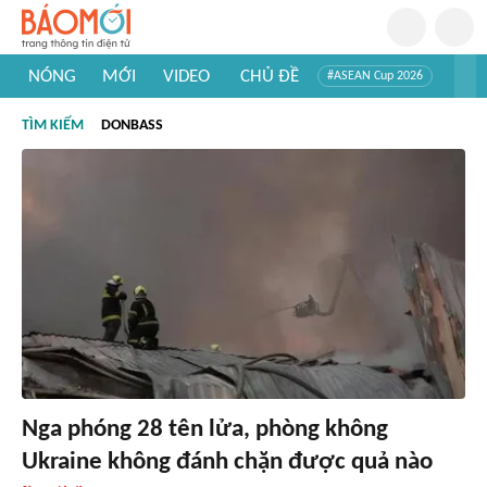
NÓNG
MỚI
VIDEO
CHỦ ĐỀ
#ASEAN Cup 2026
#Trí tuệ nhân tạo
#Mỹ - Iran
#Khám phá Việt Nam
TÌM KIẾM
DONBASS
#Khám phá thế giới
Nga phóng 28 tên lửa, phòng không
Ukraine không đánh chặn được quả nào