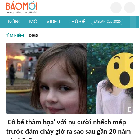
NÓNG
MỚI
VIDEO
CHỦ ĐỀ
#ASEAN Cup 2026
#Trí tuệ nhân tạo
#Mỹ - Iran
#Khám phá Việt Nam
TÌM KIẾM
DIGG
#Khám phá thế giới
'Cô bé thảm họa' với nụ cười nhếch mép
trước đám cháy giờ ra sao sau gần 20 năm