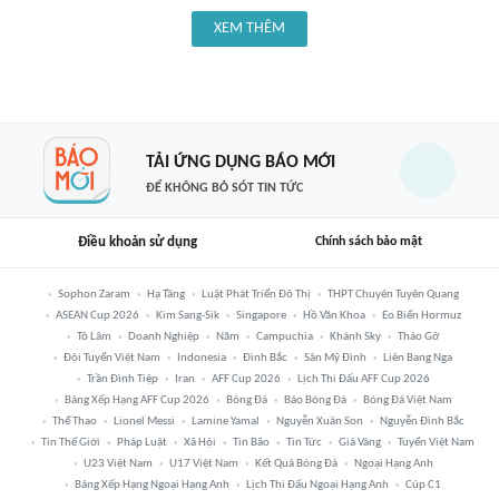
XEM THÊM
TẢI ỨNG DỤNG BÁO MỚI
ĐỂ KHÔNG BỎ SÓT TIN TỨC
Điều khoản sử dụng
Chính sách bảo mật
Sophon Zaram
Hạ Tầng
Luật Phát Triển Đô Thị
THPT Chuyên Tuyên Quang
ASEAN Cup 2026
Kim Sang-Sik
Singapore
Hồ Văn Khoa
Eo Biển Hormuz
Tô Lâm
Doanh Nghiệp
Năm
Campuchia
Khánh Sky
Tháo Gỡ
Đội Tuyển Việt Nam
Indonesia
Đình Bắc
Sân Mỹ Đình
Liên Bang Nga
Trần Đình Tiệp
Iran
AFF Cup 2026
Lịch Thi Đấu AFF Cup 2026
Bảng Xếp Hạng AFF Cup 2026
Bóng Đá
Báo Bóng Đá
Bóng Đá Việt Nam
Thể Thao
Lionel Messi
Lamine Yamal
Nguyễn Xuân Son
Nguyễn Đình Bắc
Tin Thế Giới
Pháp Luật
Xã Hội
Tin Bão
Tin Tức
Giá Vàng
Tuyển Việt Nam
U23 Việt Nam
U17 Việt Nam
Kết Quả Bóng Đá
Ngoại Hạng Anh
Bảng Xếp Hạng Ngoại Hạng Anh
Lịch Thi Đấu Ngoại Hạng Anh
Cúp C1