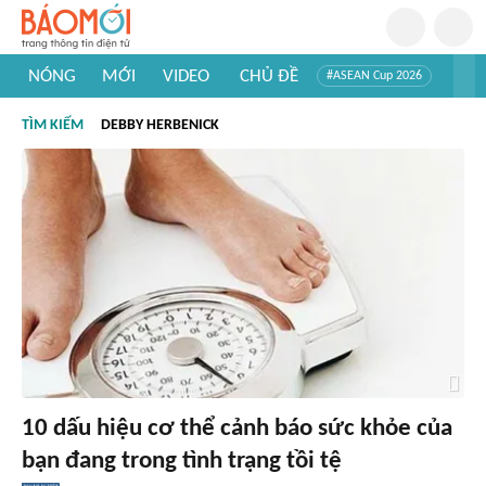
NÓNG
MỚI
VIDEO
CHỦ ĐỀ
#ASEAN Cup 2026
#Trí tuệ nhân tạo
#Mỹ - Iran
#Khám phá Việt Nam
TÌM KIẾM
DEBBY HERBENICK
#Khám phá thế giới
10 dấu hiệu cơ thể cảnh báo sức khỏe của
bạn đang trong tình trạng tồi tệ