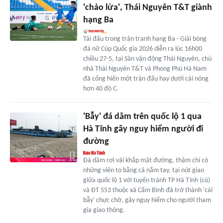
'chảo lửa', Thái Nguyên T&T giành
hạng Ba
Tái đấu trong trận tranh hạng Ba - Giải bóng
đá nữ Cúp Quốc gia 2026 diễn ra lúc 16h00
chiều 27-5, tại Sân vận động Thái Nguyên, chủ
nhà Thái Nguyên T&T và Phong Phú Hà Nam
đã cống hiến một trận đấu hay dưới cái nóng
hơn 40 độ C.
'Bẫy' đá dăm trên quốc lộ 1 qua
Hà Tĩnh gây nguy hiểm người đi
đường
Đá dăm rơi vãi khắp mặt đường, thậm chí có
những viên to bằng cả nắm tay, tại nút giao
giữa quốc lộ 1 với tuyến tránh TP Hà Tĩnh (cũ)
và ĐT 553 thuộc xã Cẩm Bình đã trở thành 'cái
bẫy' chực chờ, gây nguy hiểm cho người tham
gia giao thông.