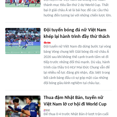
thành mục tiêu lần thứ 2 dự World Cup. Thất
bại ở giải châu Á sẽ là bài học để các cầu thủ
hướng đến tương lai với những chiến lược lớn.
Đội tuyển bóng đá nữ Việt Nam
khép lại hành trình đầy thử thách
Đội tuyển nữ Việt Nam đã dừng bước tại vòng
bảng Vòng chung kết Giải bóng đá nữ châu Á
2026 sau khi không thể cạnh tranh tấm vé đi
tiếp trước những đối thủ mạnh. Dù vậy, hành
trình của thầy trò HLV Mai Đức Chung vẫn để
lại nhiều nỗ lực đáng ghi nhận, đặc biệt trong
bối cảnh bảng đấu có sự góp mặt của những
đội bóng giàu kinh nghiệm tại châu lục.
Thua đậm Nhật Bản, tuyển nữ
Việt Nam lỡ cơ hội đi World Cup
Để thua 0-4 trước Nhật Bản ở lượt trận cuối