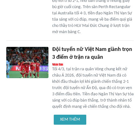
Độ với tỉ số 2-1, nhờ bàn thắng ở những giây
bù giờ cuối cùng. Trên sân Perth Rectangular
tại Australia tối 4-3, tiền đạo Ngân Thị Vạn Sự
tỏa sáng với cú đúp, mang về ba điểm quý giá
cho thầy trò HLV Mai Đức Chung ở lượt trận
mở màn bảng C.
Đội tuyển nữ Việt Nam giành trọn
3 điểm ở trận ra quân
Tối 4/3, tại trận ra quân Vòng chung kết nữ
châu Á 2026, đội tuyển nữ Việt Nam đã có
khởi đầu thuận lợi khi giành chiến thắng 2-1
trước đội tuyển nữ Ấn Độ, qua đó có trọn vẹn
3 điểm đầu tiên. Tiền đạo Ngân Thị Vạn Sự tỏa
sáng với cú đúp bàn thắng, trở thành nhân tố
quyết định mang về chiến thắng cho đội nhà.
XEM THÊM