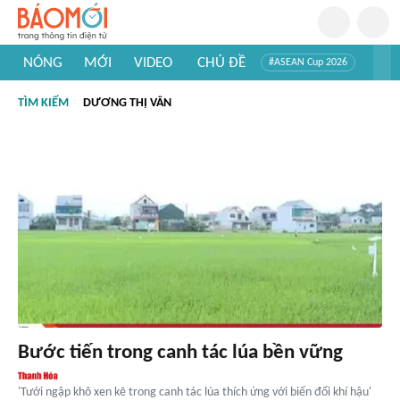
NÓNG
MỚI
VIDEO
CHỦ ĐỀ
#ASEAN Cup 2026
#Trí tuệ nhân tạo
#Mỹ - Iran
#Khám phá Việt Nam
TÌM KIẾM
DƯƠNG THỊ VÂN
#Khám phá thế giới
Bước tiến trong canh tác lúa bền vững
'Tưới ngập khô xen kẽ trong canh tác lúa thích ứng với biến đổi khí hậu'