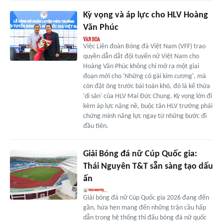
Kỳ vọng và áp lực cho HLV Hoàng
Văn Phúc
Việc Liên đoàn Bóng đá Việt Nam (VFF) trao
quyền dẫn dắt đội tuyển nữ Việt Nam cho
Hoàng Văn Phúc không chỉ mở ra một giai
đoạn mới cho 'Những cô gái kim cương', mà
còn đặt ông trước bài toán khó, đó là kế thừa
'di sản' của HLV Mai Đức Chung. Kỳ vọng lớn đi
kèm áp lực nặng nề, buộc tân HLV trưởng phải
chứng minh năng lực ngay từ những bước đi
đầu tiên.
Giải Bóng đá nữ Cúp Quốc gia:
Thái Nguyên T&T sẵn sàng tạo dấu
ấn
Giải bóng đá nữ Cúp Quốc gia 2026 đang đến
gần, hứa hẹn mang đến những trận cầu hấp
dẫn trong hệ thống thi đấu bóng đá nữ quốc