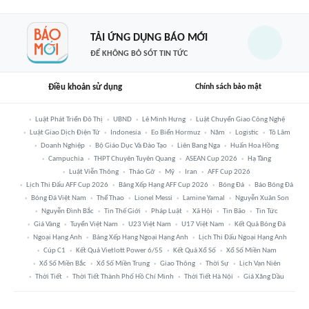
TẢI ỨNG DỤNG BÁO MỚI
ĐỂ KHÔNG BỎ SÓT TIN TỨC
Điều khoản sử dụng
Chính sách bảo mật
Luật Phát Triển Đô Thị
UBND
Lê Minh Hưng
Luật Chuyển Giao Công Nghệ
Luật Giao Dịch Điện Tử
Indonesia
Eo Biển Hormuz
Năm
Logistic
Tô Lâm
Doanh Nghiệp
Bộ Giáo Dục Và Đào Tạo
Liên Bang Nga
Huấn Hoa Hồng
Campuchia
THPT Chuyên Tuyên Quang
ASEAN Cup 2026
Hạ Tầng
Luật Viễn Thông
Tháo Gỡ
Mỹ
Iran
AFF Cup 2026
Lịch Thi Đấu AFF Cup 2026
Bảng Xếp Hạng AFF Cup 2026
Bóng Đá
Báo Bóng Đá
Bóng Đá Việt Nam
Thể Thao
Lionel Messi
Lamine Yamal
Nguyễn Xuân Son
Nguyễn Đình Bắc
Tin Thế Giới
Pháp Luật
Xã Hội
Tin Bão
Tin Tức
Giá Vàng
Tuyển Việt Nam
U23 Việt Nam
U17 Việt Nam
Kết Quả Bóng Đá
Ngoại Hạng Anh
Bảng Xếp Hạng Ngoại Hạng Anh
Lịch Thi Đấu Ngoại Hạng Anh
Cúp C1
Kết Quả Vietlott Power 6/55
Kết Quả Xổ Số
Xổ Số Miền Nam
Xổ Số Miền Bắc
Xổ Số Miền Trung
Giao Thông
Thời Sự
Lịch Vạn Niên
Thời Tiết
Thời Tiết Thành Phố Hồ Chí Minh
Thời Tiết Hà Nội
Giá Xăng Dầu