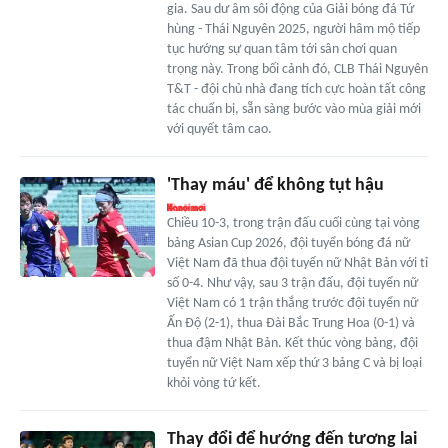
gia. Sau dư âm sôi động của Giải bóng đá Tứ
hùng - Thái Nguyên 2025, người hâm mộ tiếp
tục hướng sự quan tâm tới sân chơi quan
trọng này. Trong bối cảnh đó, CLB Thái Nguyên
T&T - đội chủ nhà đang tích cực hoàn tất công
tác chuẩn bị, sẵn sàng bước vào mùa giải mới
với quyết tâm cao.
'Thay máu' để không tụt hậu
Chiều 10-3, trong trận đấu cuối cùng tại vòng
bảng Asian Cup 2026, đội tuyển bóng đá nữ
Việt Nam đã thua đội tuyển nữ Nhật Bản với tỉ
số 0-4. Như vậy, sau 3 trận đấu, đội tuyển nữ
Việt Nam có 1 trận thắng trước đội tuyển nữ
Ấn Độ (2-1), thua Đài Bắc Trung Hoa (0-1) và
thua đậm Nhật Bản. Kết thúc vòng bảng, đội
tuyển nữ Việt Nam xếp thứ 3 bảng C và bị loại
khỏi vòng tứ kết.
Thay đổi để hướng đến tương lai