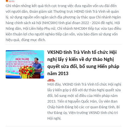
Ghi nhận những kết quả tích cực trong việc đưa nguồn vốn ưu đãi đến
với người dân, Đoàn giám sát Thường trực HĐND tỉnh Trà Vinh về quản
lý, sử dụng nguồn vốn ngân sách địa phương ủy thác qua Chi nhánh Ngân
hàng chính sách xã hội (NHCSXH) tỉnh giai đoạn 2022 - 2024 đề nghị, Hội
Nông dân, Hội Liên hiệp Phụ nữ, Chi nhánh NHCSXH tiếp tục vừa tạo điều
kiện thuận lợi cho người nghèo tiếp cận vốn, vừa bảo đảm sử dụng vốn
hiệu quả, đúng mục đích.
VKSND tỉnh Trà Vinh tổ chức Hội
nghị lấy ý kiến về dự thảo Nghị
quyết sửa đổi, bổ sung Hiến pháp
năm 2013
Mới đây, VKSND tỉnh Trà Vinh tổ chức Hội nghị
lấy ý kiến góp ý đối với dự thảo Nghị quyết sửa
đổi, bổ sung một số điều của Hiến pháp năm
2013. Tiến sĩ Nguyễn Quốc Hân, Ủy viên Ban
Chấp hành Đảng bộ các cơ quan Đảng tỉnh, Bí
thư Đảng ủy, Viện trưởng VKSND tỉnh chủ trì
Hội nghị.