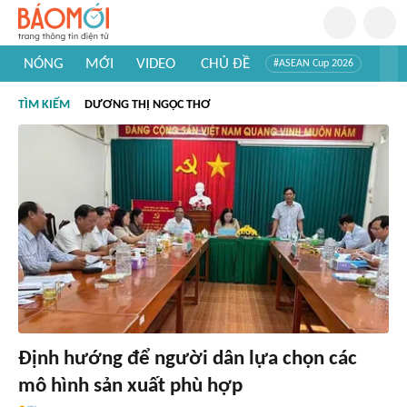
NÓNG
MỚI
VIDEO
CHỦ ĐỀ
#ASEAN Cup 2026
#Trí tuệ nhân tạo
#Mỹ - Iran
#Khám phá Việt Nam
TÌM KIẾM
DƯƠNG THỊ NGỌC THƠ
#Khám phá thế giới
Định hướng để người dân lựa chọn các
mô hình sản xuất phù hợp