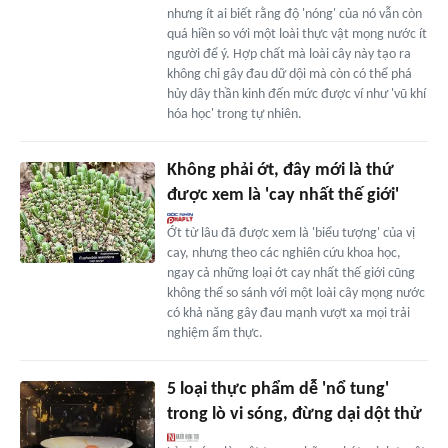
nhưng ít ai biết rằng độ 'nóng' của nó vẫn còn
quá hiền so với một loài thực vật mọng nước ít
người để ý. Hợp chất mà loài cây này tạo ra
không chỉ gây đau dữ dội mà còn có thể phá
hủy dây thần kinh đến mức được ví như 'vũ khí
hóa học' trong tự nhiên.
Không phải ớt, đây mới là thứ
được xem là 'cay nhất thế giới'
Ớt từ lâu đã được xem là 'biểu tượng' của vị
cay, nhưng theo các nghiên cứu khoa học,
ngay cả những loại ớt cay nhất thế giới cũng
không thể so sánh với một loài cây mọng nước
có khả năng gây đau mạnh vượt xa mọi trải
nghiệm ẩm thực.
5 loại thực phẩm dễ 'nổ tung'
trong lò vi sóng, đừng dại dột thử