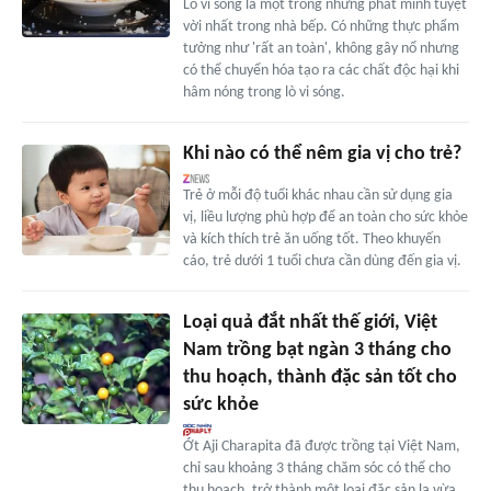
Lò vi sóng là một trong những phát minh tuyệt
vời nhất trong nhà bếp. Có những thực phẩm
tưởng như 'rất an toàn', không gây nổ nhưng
có thể chuyển hóa tạo ra các chất độc hại khi
hâm nóng trong lò vi sóng.
Khi nào có thể nêm gia vị cho trẻ?
Trẻ ở mỗi độ tuổi khác nhau cần sử dụng gia
vị, liều lượng phù hợp để an toàn cho sức khỏe
và kích thích trẻ ăn uống tốt. Theo khuyến
cáo, trẻ dưới 1 tuổi chưa cần dùng đến gia vị.
Loại quả đắt nhất thế giới, Việt
Nam trồng bạt ngàn 3 tháng cho
thu hoạch, thành đặc sản tốt cho
sức khỏe
Ớt Aji Charapita đã được trồng tại Việt Nam,
chỉ sau khoảng 3 tháng chăm sóc có thể cho
thu hoạch, trở thành một loại đặc sản lạ vừa