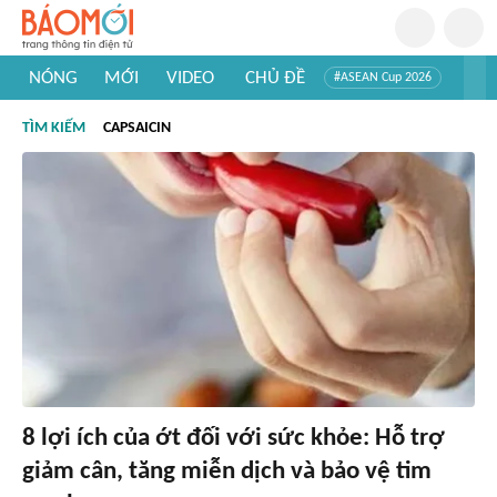
NÓNG
MỚI
VIDEO
CHỦ ĐỀ
#ASEAN Cup 2026
#Trí tuệ nhân tạo
#Mỹ - Iran
#Khám phá Việt Nam
TÌM KIẾM
CAPSAICIN
#Khám phá thế giới
8 lợi ích của ớt đối với sức khỏe: Hỗ trợ
giảm cân, tăng miễn dịch và bảo vệ tim