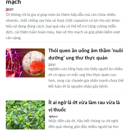
mạch
Ớt không chỉ là gia vị giúp món ăn thêm hấp dẫn mà còn chứa nhiều
vitamin, chất chống oxy hóa và hoạt chất capsaicin có lợi cho sức khỏe.
Nếu sử dụng đúng cách, loại quả này có thể hỗ trợ tăng cường miễn
dịch, cải thiện tuần hoàn máu, bảo vệ tim mạch và góp phần kiểm soát
cân nặng.
Thói quen ăn uống âm thầm 'nuôi
dưỡng' ung thư thực quản
Nghiên cứu tổng hợp cho thấy người ăn nhiều
ớt có nguy cơ mắc ung thư thực quản cao
hơn, song các chuyên gia nhấn mạnh chưa thể
kết luận ớt là nguyên nhân gây bệnh.
Ít ai ngờ lá ớt vừa làm rau vừa là
vị thuốc
Nhắc đến cây ớt, hầu hết chúng ta chỉ nghĩ
đến quả nhưng gần đây nhiều người lại tìm