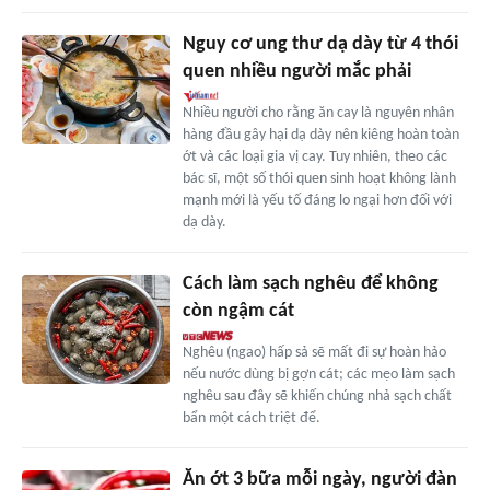
Nguy cơ ung thư dạ dày từ 4 thói
quen nhiều người mắc phải
Nhiều người cho rằng ăn cay là nguyên nhân
hàng đầu gây hại dạ dày nên kiêng hoàn toàn
ớt và các loại gia vị cay. Tuy nhiên, theo các
bác sĩ, một số thói quen sinh hoạt không lành
mạnh mới là yếu tố đáng lo ngại hơn đối với
dạ dày.
Cách làm sạch nghêu để không
còn ngậm cát
Nghêu (ngao) hấp sả sẽ mất đi sự hoàn hảo
nếu nước dùng bị gợn cát; các mẹo làm sạch
nghêu sau đây sẽ khiến chúng nhả sạch chất
bẩn một cách triệt để.
Ăn ớt 3 bữa mỗi ngày, người đàn