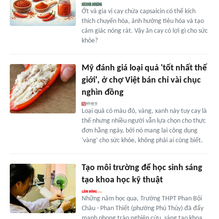
Ớt và gia vị cay chứa capsaicin có thể kích
thích chuyển hóa, ảnh hưởng tiêu hóa và tạo
cảm giác nóng rát. Vậy ăn cay có lợi gì cho sức
khỏe?
Mỹ đánh giá loại quả 'tốt nhất thế
giới', ở chợ Việt bán chỉ vài chục
nghìn đồng
Loại quả có màu đỏ, vàng, xanh này tuy cay là
thế nhưng nhiều người vẫn lựa chọn cho thực
đơn hằng ngày, bởi nó mang lại công dụng
'vàng' cho sức khỏe, không phải ai cũng biết.
Tạo môi trường để học sinh sáng
tạo khoa học kỹ thuật
Những năm học qua, Trường THPT Phan Bội
Châu - Phan Thiết (phường Phú Thủy) đã đẩy
mạnh phong trào nghiên cứu, sáng tạo khoa