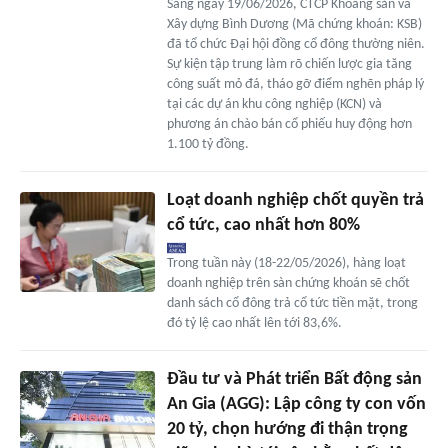
Sáng ngày 19/06/2026, CTCP Khoáng sản và
Xây dựng Bình Dương (Mã chứng khoán: KSB)
đã tổ chức Đại hội đồng cổ đông thường niên.
Sự kiện tập trung làm rõ chiến lược gia tăng
công suất mỏ đá, tháo gỡ điểm nghẽn pháp lý
tại các dự án khu công nghiệp (KCN) và
phương án chào bán cổ phiếu huy động hơn
1.100 tỷ đồng.
Loạt doanh nghiệp chốt quyền trả
cổ tức, cao nhất hơn 80%
Trong tuần này (18-22/05/2026), hàng loạt
doanh nghiệp trên sàn chứng khoán sẽ chốt
danh sách cổ đông trả cổ tức tiền mặt, trong
đó tỷ lệ cao nhất lên tới 83,6%.
Đầu tư và Phát triển Bất động sản
An Gia (AGG): Lập công ty con vốn
20 tỷ, chọn hướng đi thận trọng