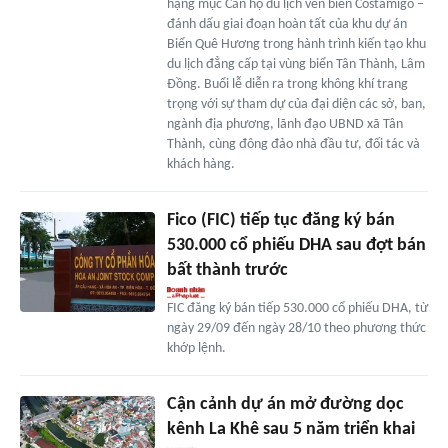
hạng mục Căn hộ du lịch ven biển Costamigo –
đánh dấu giai đoạn hoàn tất của khu dự án
Biển Quê Hương trong hành trình kiến tạo khu
du lịch đẳng cấp tại vùng biển Tân Thành, Lâm
Đồng. Buổi lễ diễn ra trong không khí trang
trọng với sự tham dự của đại diện các sở, ban,
ngành địa phương, lãnh đạo UBND xã Tân
Thành, cùng đông đảo nhà đầu tư, đối tác và
khách hàng.
Fico (FIC) tiếp tục đăng ký bán
530.000 cổ phiếu DHA sau đợt bán
bất thành trước
FIC đăng ký bán tiếp 530.000 cổ phiếu DHA, từ
ngày 29/09 đến ngày 28/10 theo phương thức
khớp lệnh.
Cận cảnh dự án mở đường dọc
kênh La Khê sau 5 năm triển khai