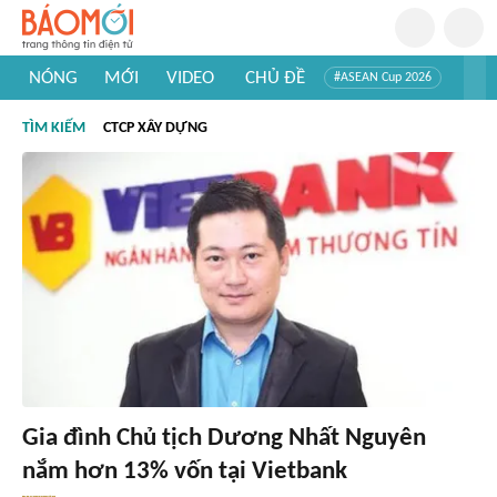
NÓNG
MỚI
VIDEO
CHỦ ĐỀ
#ASEAN Cup 2026
#Tuyển sinh đại học 2026
#Trí tuệ nhân tạo
#Mỹ - Iran
TÌM KIẾM
CTCP XÂY DỰNG
#Khám phá Việt Nam
#Khám phá thế giới
Gia đình Chủ tịch Dương Nhất Nguyên
nắm hơn 13% vốn tại Vietbank