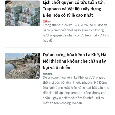
Lịch chốt quyền cổ tức tuần tới:
Traphaco và Vật liệu xây dựng
Biên Hòa có tỷ lệ cao nhất
Trong tuần từ 29/12 - 2/1/2026, có 10 doanh
nghiệp niêm yết chốt ngày giao dịch không
hưởng quyền để nhận cổ tức tiền mặt với tỷ lệ
hấp dẫn.
Dự án cứng hóa kênh La Khê, Hà
Nội thi công không che chắn gây
bụi và ô nhiễm
Dự án cứng hóa kênh La Khê và đường giao
thông 2 bên bờ kênh thuộc phường Hà Đông
(Hà Nội) đang xuất hiện hàng loạt bất cập như
đất đá bồi lấp lòng kênh, thi công không che
chắn… gây ô nhiễm và tiềm ẩn nhiều rủi ro
mất an toàn cho người dân.