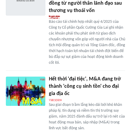
đồng từ người thân lãnh đạo sau
thương vụ thoái vốn
Báo cáo tài chính hợp nhất quý 4/2025 của
Công ty Cổ phần Quốc Cường Gia Lai ghi nhận
các khoản phải thu phát sinh từ giao dịch
chuyển nhượng vốn góp với người nhà của Chủ
tịch Hội đồng quản trị và Tổng Giám đốc, đồng
thời hạch toán lợi nhuận tài chính đột biến để
bù đắp sự sụt giảm của hoạt động kinh doanh
cốt lõi.
Hết thời 'đại tiệc', M&A đang trở
thành 'công cụ sinh tồn' cho đại
gia địa ốc
Sau giai đoạn trầm lắng kéo dài bởi khó khăn
pháp lý, tín dụng và niềm tin thị trường suy
giảm, năm 2025 đánh dấu sự trở lại rõ nét của
hoạt động mua bán, sáp nhập (M&A) trong
lĩnh vực bất động sản.