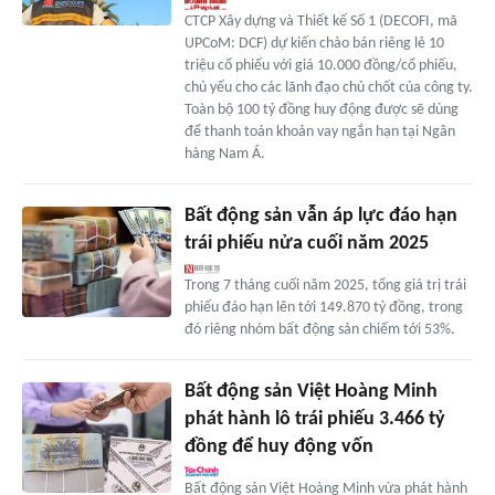
CTCP Xây dựng và Thiết kế Số 1 (DECOFI, mã
UPCoM: DCF) dự kiến chào bán riêng lẻ 10
triệu cổ phiếu với giá 10.000 đồng/cổ phiếu,
chủ yếu cho các lãnh đạo chủ chốt của công ty.
Toàn bộ 100 tỷ đồng huy động được sẽ dùng
để thanh toán khoản vay ngắn hạn tại Ngân
hàng Nam Á.
Bất động sản vẫn áp lực đáo hạn
trái phiếu nửa cuối năm 2025
Trong 7 tháng cuối năm 2025, tổng giá trị trái
phiếu đáo hạn lên tới 149.870 tỷ đồng, trong
đó riêng nhóm bất động sản chiếm tới 53%.
Bất động sản Việt Hoàng Minh
phát hành lô trái phiếu 3.466 tỷ
đồng để huy động vốn
Bất động sản Việt Hoàng Minh vừa phát hành