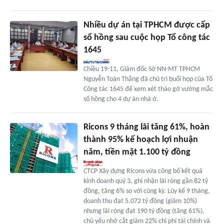
Nhiều dự án tại TPHCM được cấp
sổ hồng sau cuộc họp Tổ công tác
1645
Chiều 19-11, Giám đốc Sở NN-MT TPHCM
Nguyễn Toàn Thắng đã chủ trì buổi họp của Tổ
Công tác 1645 để xem xét tháo gỡ vướng mắc
sổ hồng cho 4 dự án nhà ở.
Ricons 9 tháng lãi tăng 61%, hoàn
thành 95% kế hoạch lợi nhuận
năm, tiền mặt 1.100 tỷ đồng
CTCP Xây dựng Ricons vừa công bố kết quả
kinh doanh quý 3, ghi nhận lãi ròng gần 82 tỷ
đồng, tăng 6% so với cùng kỳ. Lũy kế 9 tháng,
doanh thu đạt 5.072 tỷ đồng (giảm 10%)
nhưng lãi ròng đạt 190 tỷ đồng (tăng 61%),
chủ yếu nhờ cắt giảm 22% chi phí tài chính và