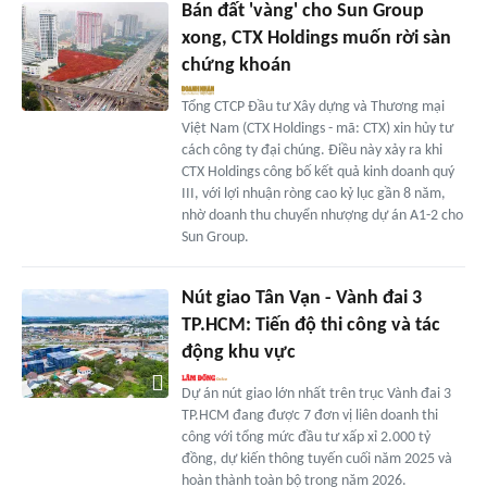
Bán đất 'vàng' cho Sun Group
xong, CTX Holdings muốn rời sàn
chứng khoán
Tổng CTCP Đầu tư Xây dựng và Thương mại
Việt Nam (CTX Holdings - mã: CTX) xin hủy tư
cách công ty đại chúng. Điều này xảy ra khi
CTX Holdings công bố kết quả kinh doanh quý
III, với lợi nhuận ròng cao kỷ lục gần 8 năm,
nhờ doanh thu chuyển nhượng dự án A1-2 cho
Sun Group.
Nút giao Tân Vạn - Vành đai 3
TP.HCM: Tiến độ thi công và tác
động khu vực
Dự án nút giao lớn nhất trên trục Vành đai 3
TP.HCM đang được 7 đơn vị liên doanh thi
công với tổng mức đầu tư xấp xỉ 2.000 tỷ
đồng, dự kiến thông tuyến cuối năm 2025 và
hoàn thành toàn bộ trong năm 2026.