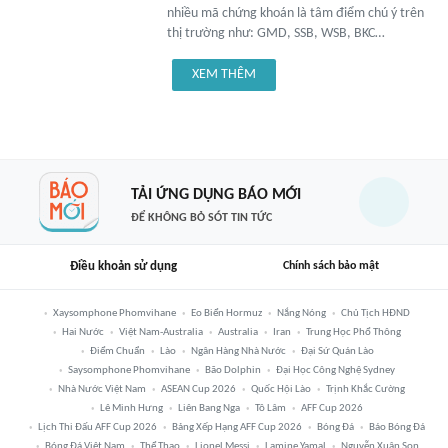
nhiều mã chứng khoán là tâm điểm chú ý trên
thị trường như: GMD, SSB, WSB, BKC…
XEM THÊM
TẢI ỨNG DỤNG BÁO MỚI
ĐỂ KHÔNG BỎ SÓT TIN TỨC
Điều khoản sử dụng
Chính sách bảo mật
Xaysomphone Phomvihane
Eo Biển Hormuz
Nắng Nóng
Chủ Tịch HĐND
Hai Nước
Việt Nam-Australia
Australia
Iran
Trung Học Phổ Thông
Điểm Chuẩn
Lào
Ngân Hàng Nhà Nước
Đại Sứ Quán Lào
Saysomphone Phomvihane
Bão Dolphin
Đại Học Công Nghệ Sydney
Nhà Nước Việt Nam
ASEAN Cup 2026
Quốc Hội Lào
Trịnh Khắc Cường
Lê Minh Hưng
Liên Bang Nga
Tô Lâm
AFF Cup 2026
Lịch Thi Đấu AFF Cup 2026
Bảng Xếp Hạng AFF Cup 2026
Bóng Đá
Báo Bóng Đá
Bóng Đá Việt Nam
Thể Thao
Lionel Messi
Lamine Yamal
Nguyễn Xuân Son