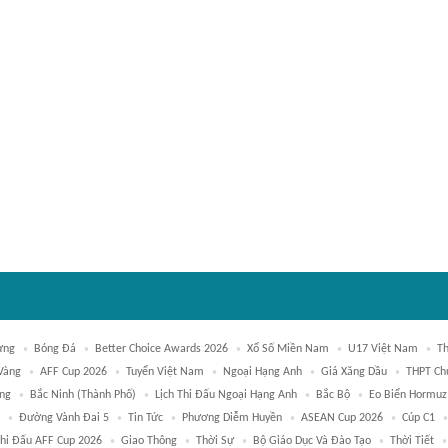
ưng
Bóng Đá
Better Choice Awards 2026
Xổ Số Miền Nam
U17 Việt Nam
Th
Vàng
AFF Cup 2026
Tuyển Việt Nam
Ngoại Hạng Anh
Giá Xăng Dầu
THPT Ch
ng
Bắc Ninh (thành Phố)
Lịch Thi Đấu Ngoại Hạng Anh
Bắc Bộ
Eo Biển Hormuz
Đường Vành Đai 5
Tin Tức
Phương Diễm Huyền
ASEAN Cup 2026
Cúp C1
Thi Đấu AFF Cup 2026
Giao Thông
Thời Sự
Bộ Giáo Dục Và Đào Tạo
Thời Tiết