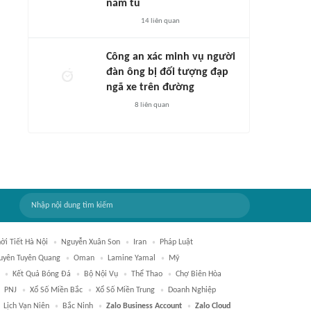
năm tù
14
liên quan
Công an xác minh vụ người
đàn ông bị đối tượng đạp
ngã xe trên đường
8
liên quan
ời Tiết Hà Nội
Nguyễn Xuân Son
Iran
Pháp Luật
uyên Tuyên Quang
Oman
Lamine Yamal
Mỹ
Kết Quả Bóng Đá
Bộ Nội Vụ
Thể Thao
Chợ Biên Hòa
PNJ
Xổ Số Miền Bắc
Xổ Số Miền Trung
Doanh Nghiệp
Lịch Vạn Niên
Bắc Ninh
Zalo Business Account
Zalo Cloud