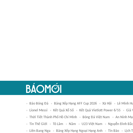
Báo Bóng Đá
Bảng Xếp Hạng AFF Cup 2026
Xã Hội
Lê Minh H
Lionel Messi
Kết Quả Xổ Số
Kết Quả Vietlott Power 6/55
Giá 
Thời Tiết Thành Phố Hồ Chí Minh
Bóng Đá Việt Nam
An Ninh Mạ
Tin Thế Giới
Tô Lâm
Năm
U23 Việt Nam
Nguyễn Đình Bắc
Liên Bang Nga
Bảng Xếp Hạng Ngoại Hạng Anh
Tin Bão
Lịch 