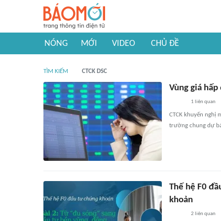
NÓNG
MỚI
VIDEO
CHỦ ĐỀ
TÌM KIẾM
CTCK DSC
Vùng giá hấp
1
liên quan
CTCK khuyến nghị m
trường chung dự báo
Thế hệ F0 đầ
khoản
2
liên quan