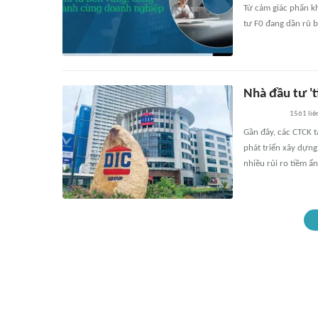
Từ cảm giác phấn kh
tư F0 đang dần rũ b
Nhà đầu tư 't
1561
liê
Gần đây, các CTCK t
phát triển xây dựn
nhiều rủi ro tiềm ẩn