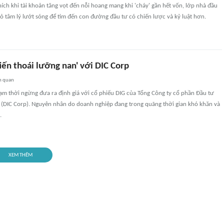
ích khi tài khoản tăng vọt đến nỗi hoang mang khi 'cháy' gần hết vốn, lớp nhà đầu
ỏ tâm lý lướt sóng để tìm đến con đường đầu tư có chiến lược và kỷ luật hơn.
iến thoái lưỡng nan' với DIC Corp
n quan
ạm thời ngừng đưa ra định giá với cổ phiếu DIG của Tổng Công ty cổ phần Đầu tư
g (DIC Corp). Nguyên nhân do doanh nghiệp đang trong quãng thời gian khó khăn và
.
XEM THÊM