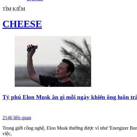
TÌM KIẾM
CHEESE
Tỷ phú Elon Musk ăn gì mỗi ngày khiến ông luôn tr
2146
liên quan
Trong giới công nghệ, Elon Musk thường được ví như 'Energizer Bunn
việc,