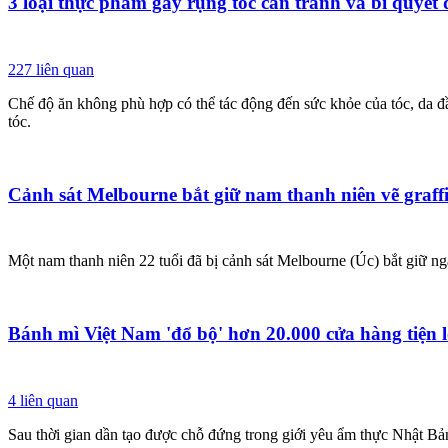
3 loại thực phẩm gây rụng tóc cần tránh và bí quyết
227
liên quan
Chế độ ăn không phù hợp có thể tác động đến sức khỏe của tóc, da đầ
tóc.
Cảnh sát Melbourne bắt giữ nam thanh niên vẽ graffi
Một nam thanh niên 22 tuổi đã bị cảnh sát Melbourne (Úc) bắt giữ ngà
Bánh mì Việt Nam 'đổ bộ' hơn 20.000 cửa hàng tiện 
4
liên quan
Sau thời gian dần tạo được chỗ đứng trong giới yêu ẩm thực Nhật Bản