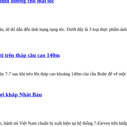
 dinh dưỡng cho mái tóc
u, từ đó dẫn đến tình trạng rụng tóc. Dưới đây là 3 loại thực phẩm ả
ti trên tháp cầu cao 140m
y 7-7 sau khi trèo lên tháp cao khoảng 140m của cầu Bolte để vẽ một h
lợi khắp Nhật Bản
, bánh mì Việt Nam chuẩn bị xuất hiện tại hệ thống 7-Eleven trên khắ