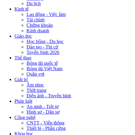
Du lịch
Kinh tế
Lao động - Việc làm
Tài chính
Chứng khoán
Kinh doanh
Giáo dục
Học bổng - Du học
Đào tạo - Thi cử
Tuyển Sinh 2026
Thể thao
Bóng đá quốc tế
Bóng đá Việt Nam
Quần vợt
Giải trí
Âm nhạc
Thời trang
Điện ảnh - Truyền hình
Pháp luật
An ninh - Trật tự
Hình sự - Dân sự
Công nghệ
CNTT - Viễn thông
Thiết bị - Phần cứng
Khoa học