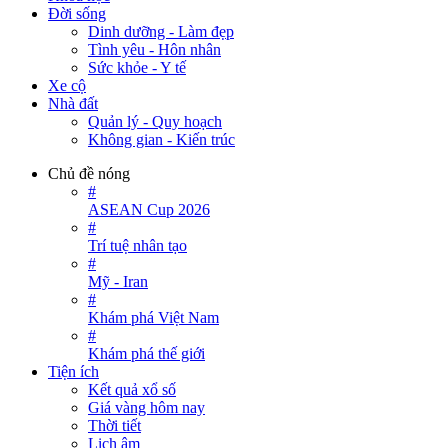
Đời sống
Dinh dưỡng - Làm đẹp
Tình yêu - Hôn nhân
Sức khỏe - Y tế
Xe cộ
Nhà đất
Quản lý - Quy hoạch
Không gian - Kiến trúc
Chủ đề nóng
#
ASEAN Cup 2026
#
Trí tuệ nhân tạo
#
Mỹ - Iran
#
Khám phá Việt Nam
#
Khám phá thế giới
Tiện ích
Kết quả xổ số
Giá vàng hôm nay
Thời tiết
Lịch âm