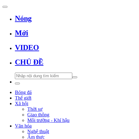
Nóng
Mới
VIDEO
CHỦ ĐỀ
Bóng đá
Thế giới
Xã hội
Thời sự
Giao thông
Môi trường - Khí hậu
Văn hóa
Nghệ thuật
Ẩm thực