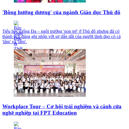
'Bông hướng dương' của ngành Giáo dục Thủ đô
Tiểu học Đống Đa – ngôi trường 'non trẻ' ở Thủ đô nhưng đã có
thành tích đáng ghi nhận với sự dẫn dắt của người lãnh đạo có cả
'tâm' và 'tầm'.
Workplace Tour – Cơ hội trải nghiệm và cánh cửa
nghề nghiệp tại FPT Education