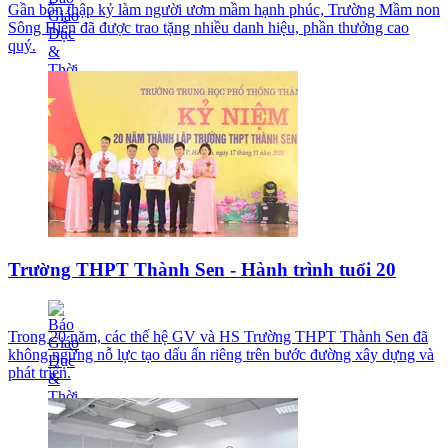
Gần bốn thập kỷ làm người ươm mầm hạnh phúc, Trường Mầm non
Sông Hiến đã được trao tặng nhiều danh hiệu, phần thưởng cao
quý.
Trường THPT Thành Sen - Hành trình tuổi 20
Trong 20 năm, các thế hệ GV và HS Trường THPT Thành Sen đã
không ngừng nỗ lực tạo dấu ấn riêng trên bước đường xây dựng và
phát triển.