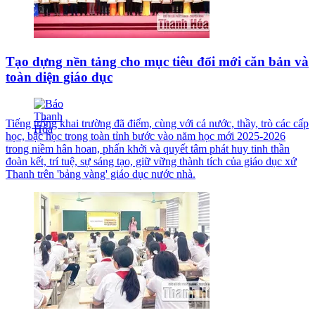
Tạo dựng nền tảng cho mục tiêu đổi mới căn bản và
toàn diện giáo dục
Tiếng trống khai trường đã điểm, cùng với cả nước, thầy, trò các cấp
học, bậc học trong toàn tỉnh bước vào năm học mới 2025-2026
trong niềm hân hoan, phấn khởi và quyết tâm phát huy tinh thần
đoàn kết, trí tuệ, sự sáng tạo, giữ vững thành tích của giáo dục xứ
Thanh trên 'bảng vàng' giáo dục nước nhà.