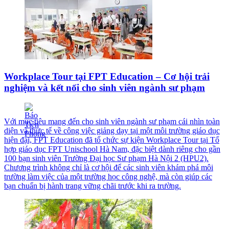
Workplace Tour tại FPT Education – Cơ hội trải
nghiệm và kết nối cho sinh viên ngành sư phạm
Với mục tiêu mang đến cho sinh viên ngành sư phạm cái nhìn toàn
diện và thực tế về công việc giảng dạy tại một môi trường giáo dục
hiện đại, FPT Education đã tổ chức sự kiện Workplace Tour tại Tổ
hợp giáo dục FPT Unischool Hà Nam, đặc biệt dành riêng cho gần
100 bạn sinh viên Trường Đại học Sư phạm Hà Nội 2 (HPU2).
Chương trình không chỉ là cơ hội để các sinh viên khám phá môi
trường làm việc của một trường học công nghệ, mà còn giúp các
bạn chuẩn bị hành trang vững chãi trước khi ra trường.