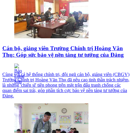
Cán bộ, giảng viên Trường Chính trị Hoàng Văn
Thụ: Góp sức bảo vệ nền tảng tư tưởng của Đảng
Cùng với cả hệ thống chính trị, đội ngũ cán bộ, giảng viên (CBGV)
Trường Chính trị Hoàng Văn Thụ đã nêu cao tinh thần trách nhiệm,
là những 'chiến sĩ' tiên phong trên mặt trận đấu tranh chống các
quan điểm sai trái, góp phần tích cực bảo vệ nền tảng tư tưởng của
Đảng.