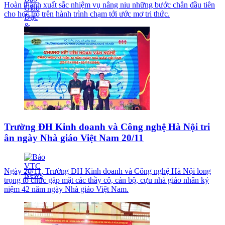
Hoàn thành xuất sắc nhiệm vụ nâng niu những bước chân đầu tiên
cho học trò trên hành trình chạm tới ước mơ tri thức.
Trường ĐH Kinh doanh và Công nghệ Hà Nội tri
ân ngày Nhà giáo Việt Nam 20/11
Ngày 20/11, Trường ĐH Kinh doanh và Công nghệ Hà Nội long
trọng tổ chức gặp mặt các thầy cô, cán bộ, cựu nhà giáo nhân kỷ
niệm 42 năm ngày Nhà giáo Việt Nam.