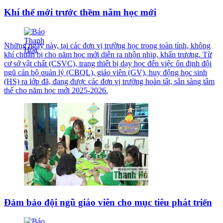
Khí thế mới trước thềm năm học mới
Những ngày này, tại các đơn vị trường học trong toàn tỉnh, không
khí chuẩn bị cho năm học mới diễn ra nhộn nhịp, khẩn trương. Từ
cơ sở vật chất (CSVC), trang thiết bị dạy học đến việc ổn định đội
ngũ cán bộ quản lý (CBQL), giáo viên (GV), huy động học sinh
(HS) ra lớp đã, đang được các đơn vị trường hoàn tất, sẵn sàng tâm
thế cho năm học mới 2025-2026.
Đảm bảo đội ngũ giáo viên cho mục tiêu phát triển