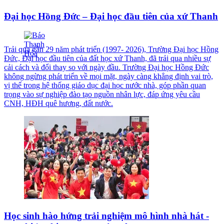
Đại học Hồng Đức – Đại học đầu tiên của xứ Thanh
Trải qua gần 29 năm phát triển (1997- 2026), Trường Đại học Hồng
Đức, Đại học đầu tiên của đất học xứ Thanh, đã trải qua nhiều sự
cải cách và đổi thay so với ngày đầu. Trường Đại học Hồng Đức
không ngừng phát triển về mọi mặt, ngày càng khẳng định vai trò,
vị thế trong hệ thống giáo dục đại học nước nhà, góp phần quan
trọng vào sự nghiệp đào tạo nguồn nhân lực, đáp ứng yêu cầu
CNH, HĐH quê hương, đất nước.
Học sinh hào hứng trải nghiệm mô hình nhà hát -