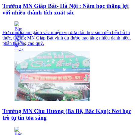
Trường MN Giáp Bát- Hà Nội : Năm học thắng lợi
với nhiều thành tích xuất sắc
Hơn mười năm gánh vác nhiệm vụ đưa đón học sinh đến bến bờ tri
thức, trường MN Giáp Bát vinh dự được trao tặng nhiều danh hiệu,
phần thưởng cao quý.
Trường MN Chu Hương (Ba Bể, Bắc Kạn): Nơi học
trò tự tin tỏa sáng