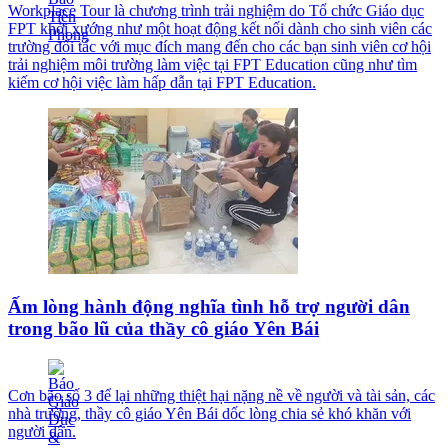
Workplace Tour là chương trình trải nghiệm do Tổ chức Giáo dục
FPT khởi xướng như một hoạt động kết nối dành cho sinh viên các
trường đối tác với mục đích mang đến cho các bạn sinh viên cơ hội
trải nghiệm môi trường làm việc tại FPT Education cũng như tìm
kiếm cơ hội việc làm hấp dẫn tại FPT Education.
Ấm lòng hành động nghĩa tình hỗ trợ người dân
trong bão lũ của thầy cô giáo Yên Bái
Cơn bão số 3 để lại những thiệt hại nặng nề về người và tài sản, các
nhà trường, thầy cô giáo Yên Bái dốc lòng chia sẻ khó khăn với
người dân.