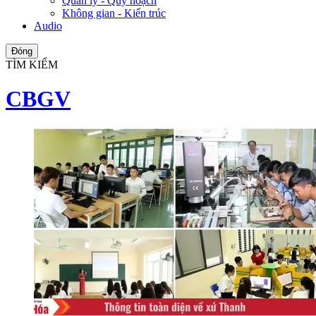
Quản lý - Quy hoạch
Không gian - Kiến trúc
Audio
Đóng
TÌM KIẾM
CBGV