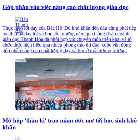
Góp phần vào việc nâng cao chất lượng giáo dục
Thực hiện lời dạy của Bác Hồ 'Dù khó khăn đến đâu cũng phải tiếp
tục thi đua dạy tốt và học tốt', những năm qua Công đoàn ngành
giáo dục Thanh Hóa đã phối hợp với chuyên môn triển khai và tổ
chức thực hiện hiệu quả nhiều phong trào thi đua, cuộc vận động
góp phần nâng cao chất lượng dạy và học ở mỗi đơn vị trường.
Mở hộp 'thần kì' trao mầm ước mơ tới học sinh khó
khăn