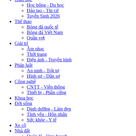
Học bổng - Du học
Đào tạo - Thi cử
Tuyển Sinh 2026
Thể thao
Bóng đá quốc tế
Bóng đá Việt Nam
Quần vợt
Giải trí
Âm nhạc
Thời trang
Điện ảnh - Truyền hình
Pháp luật
An ninh - Trật tự
Hình sự - Dân sự
Công nghệ
CNTT - Viễn thông
Thiết bị - Phần cứng
Khoa học
Đời sống
Dinh dưỡng - Làm đẹp
Tình yêu - Hôn nhân
Sức khỏe - Y tế
Xe cộ
Nhà đất