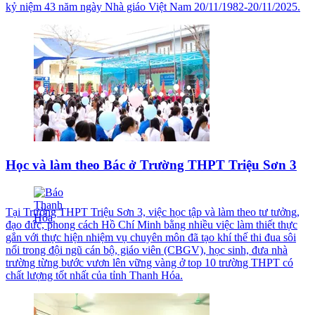
kỷ niệm 43 năm ngày Nhà giáo Việt Nam 20/11/1982-20/11/2025.
Học và làm theo Bác ở Trường THPT Triệu Sơn 3
Tại Trường THPT Triệu Sơn 3, việc học tập và làm theo tư tưởng,
đạo đức, phong cách Hồ Chí Minh bằng nhiều việc làm thiết thực
gắn với thực hiện nhiệm vụ chuyên môn đã tạo khí thế thi đua sôi
nổi trong đội ngũ cán bộ, giáo viên (CBGV), học sinh, đưa nhà
trường từng bước vươn lên vững vàng ở top 10 trường THPT có
chất lượng tốt nhất của tỉnh Thanh Hóa.