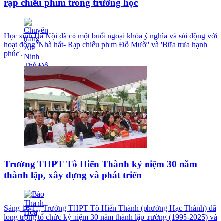
rạp chiếu phim trong trường học
Học sinh Hà Nội đã có một buổi ngoại khóa ý nghĩa và sôi động với
hoạt động 'Nhà hát- Rạp chiếu phim Đỗ Mười' và 'Bữa trưa hạnh
phúc'.
Trường THPT Tô Hiến Thành kỷ niệm 30 năm
thành lập, xây dựng và phát triển
Sáng 16/11, Trường THPT Tô Hiến Thành (phường Hạc Thành) đã
long trọng tổ chức kỷ niệm 30 năm thành lập trường (1995-2025) và