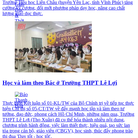
Trường Tiểu học Liên Châu (huyện Yên Lạc, tỉnh Vĩnh Phúc) tăng
cường kỷ cương, đổi mới phương pháp dạy học, nâng cao chất
lượng giáo dục thực.
Học và làm theo Bác ở Trường THPT Lê Lợi
Thực hiện Kết luận số 01-KL/TW của Bộ Chính trị về tiếp tục thực
hiện Chỉ thị số 05-CT/TW về đẩy mạnh học tập và làm theo tư
tưởng, đạo đức, phong cách Hồ Chí Minh, những năm qua, Trường
THPT Lê Lợi (Thọ Xuân) đã cụ thể hóa thành nhiều nội dung,
chương trình hành động, việc làm thiết thực, hiệu quả, tạo sức lan
tỏa trong cán bộ, giáo viên (CBGV), học sinh, thúc đẩy phong trào
thi đua 'Dạy tốt - học tốt'.