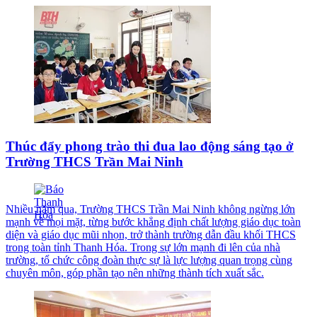
Thúc đẩy phong trào thi đua lao động sáng tạo ở
Trường THCS Trần Mai Ninh
Nhiều năm qua, Trường THCS Trần Mai Ninh không ngừng lớn
mạnh về mọi mặt, từng bước khẳng định chất lượng giáo dục toàn
diện và giáo dục mũi nhọn, trở thành trường dẫn đầu khối THCS
trong toàn tỉnh Thanh Hóa. Trong sự lớn mạnh đi lên của nhà
trường, tổ chức công đoàn thực sự là lực lượng quan trọng cùng
chuyên môn, góp phần tạo nên những thành tích xuất sắc.