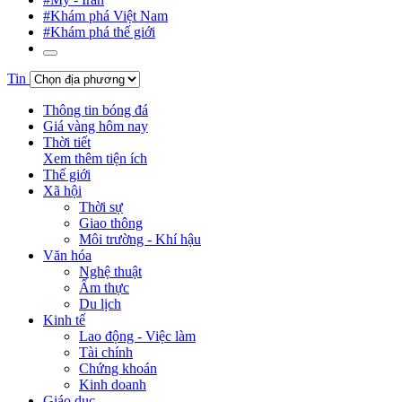
#Khám phá Việt Nam
#Khám phá thế giới
Tin
Thông tin bóng đá
Giá vàng hôm nay
Thời tiết
Xem thêm tiện ích
Thế giới
Xã hội
Thời sự
Giao thông
Môi trường - Khí hậu
Văn hóa
Nghệ thuật
Ẩm thực
Du lịch
Kinh tế
Lao động - Việc làm
Tài chính
Chứng khoán
Kinh doanh
Giáo dục