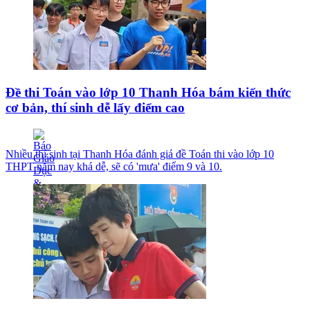
Đề thi Toán vào lớp 10 Thanh Hóa bám kiến thức
cơ bản, thí sinh dễ lấy điểm cao
Nhiều thí sinh tại Thanh Hóa đánh giá đề Toán thi vào lớp 10
THPT năm nay khá dễ, sẽ có 'mưa' điểm 9 và 10.