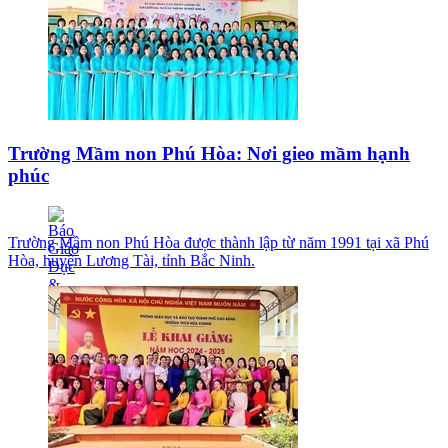
Trường Mầm non Phú Hòa: Nơi gieo mầm hạnh
phúc
Trường Mầm non Phú Hòa được thành lập từ năm 1991 tại xã Phú
Hòa, huyện Lương Tài, tỉnh Bắc Ninh.