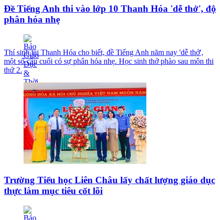
Đề Tiếng Anh thi vào lớp 10 Thanh Hóa 'dễ thở', độ
phân hóa nhẹ
Thí sinh tại Thanh Hóa cho biết, đề Tiếng Anh năm nay 'dễ thở',
một số câu cuối có sự phân hóa nhẹ. Học sinh thở phào sau môn thi
thứ 2.
Trường Tiểu học Liên Châu lấy chất lượng giáo dục
thực làm mục tiêu cốt lõi