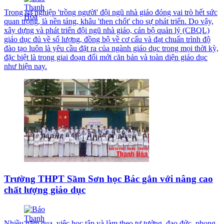
Trong sự nghiệp 'trồng người' đội ngũ nhà giáo đóng vai trò hết sức
quan trọng, là nền tảng, khâu 'then chốt' cho sự phát triển. Do vậy,
xây dựng và phát triển đội ngũ nhà giáo, cán bộ quản lý (CBQL)
giáo dục đủ về số lượng, đồng bộ về cơ cấu và đạt chuẩn trình độ
đào tạo luôn là yêu cầu đặt ra của ngành giáo dục trong mọi thời kỳ,
đặc biệt là trong giai đoạn đổi mới căn bản và toàn diện giáo dục
như hiện nay.
Trường THPT Sầm Sơn học Bác gắn với nâng cao
chất lượng giáo dục
Nhiều năm qua, việc học tập và làm theo tư tưởng, đạo đức, phong