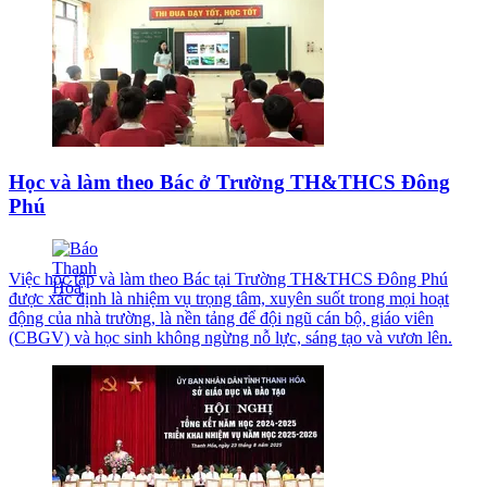
Học và làm theo Bác ở Trường TH&THCS Đông
Phú
Việc học tập và làm theo Bác tại Trường TH&THCS Đông Phú
được xác định là nhiệm vụ trọng tâm, xuyên suốt trong mọi hoạt
động của nhà trường, là nền tảng để đội ngũ cán bộ, giáo viên
(CBGV) và học sinh không ngừng nỗ lực, sáng tạo và vươn lên.