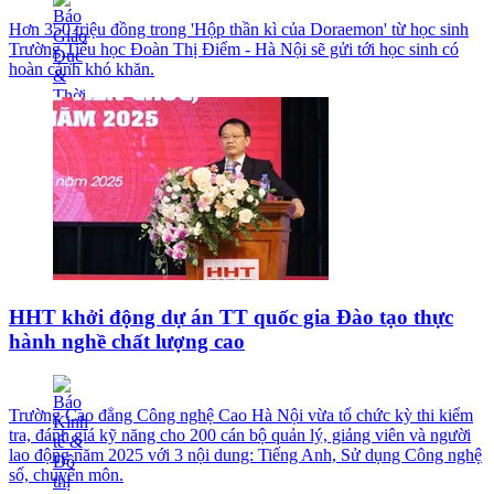
Hơn 350 triệu đồng trong 'Hộp thần kì của Doraemon' từ học sinh
Trường Tiểu học Đoàn Thị Điểm - Hà Nội sẽ gửi tới học sinh có
hoàn cảnh khó khăn.
HHT khởi động dự án TT quốc gia Đào tạo thực
hành nghề chất lượng cao
Trường Cao đẳng Công nghệ Cao Hà Nội vừa tổ chức kỳ thi kiểm
tra, đánh giá kỹ năng cho 200 cán bộ quản lý, giảng viên và người
lao động năm 2025 với 3 nội dung: Tiếng Anh, Sử dụng Công nghệ
số, chuyên môn.