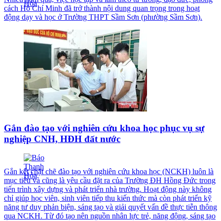
cách Hồ Chí Minh đã trở thành nội dung quan trọng trong hoạt
động dạy và học ở Trường THPT Sầm Sơn (phường Sầm Sơn).
Gắn đào tạo với nghiên cứu khoa học phục vụ sự
nghiệp CNH, HĐH đất nước
Gắn kết chặt chẽ đào tạo với nghiên cứu khoa học (NCKH) luôn là
mục tiêu và cũng là yêu cầu đặt ra của Trường ĐH Hồng Đức trong
tiến trình xây dựng và phát triển nhà trường. Hoạt động này không
chỉ giúp học viên, sinh viên tiếp thu kiến thức mà còn phát triển kỹ
năng tư duy phản biện, sáng tạo và giải quyết vấn đề thực tiễn thông
qua NCKH. Từ đó tạo nên nguồn nhân lực trẻ, năng động, sáng tạo