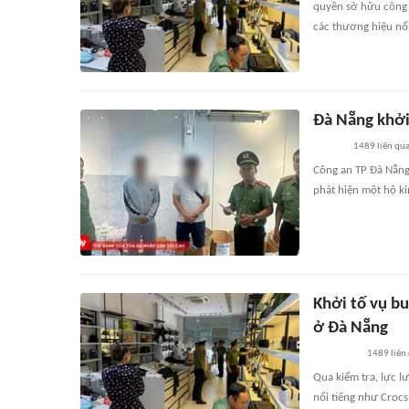
quyền sở hữu công 
các thương hiệu nổi
Đà Nẵng khởi
1489
liên qu
Công an TP Đà Nẵng
phát hiện một hộ k
Khởi tố vụ b
ở Đà Nẵng
1489
liên
Qua kiểm tra, lực 
nổi tiếng như Crocs,