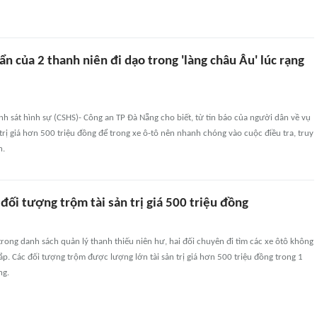
ẩn của 2 thanh niên đi dạo trong 'làng châu Âu' lúc rạng
h sát hình sự (CSHS)- Công an TP Đà Nẵng cho biết, từ tin báo của người dân về vụ
 trị giá hơn 500 triệu đồng để trong xe ô-tô nên nhanh chóng vào cuộc điều tra, truy
n.
đối tượng trộm tài sản trị giá 500 triệu đồng
trong danh sách quản lý thanh thiếu niên hư, hai đối chuyên đi tìm các xe ôtô không
p. Các đối tượng trộm được lượng lớn tài sản trị giá hơn 500 triệu đồng trong 1
ng.