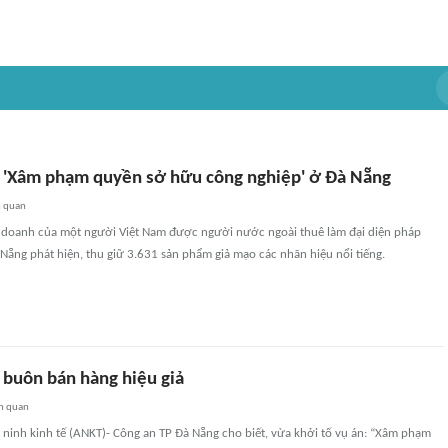
n 'Xâm phạm quyền sở hữu công nghiệp' ở Đà Nẵng
n quan
h doanh của một người Việt Nam được người nước ngoài thuê làm đại diện pháp
 Nẵng phát hiện, thu giữ 3.631 sản phẩm giả mạo các nhãn hiệu nổi tiếng.
 buôn bán hàng hiệu giả
n quan
ninh kinh tế (ANKT)- Công an TP Đà Nẵng cho biết, vừa khởi tố vụ án: “Xâm phạm