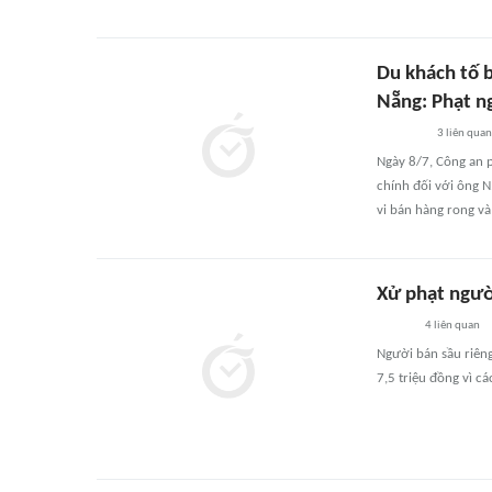
Du khách tố b
Nẵng: Phạt n
3
liên quan
Ngày 8/7, Công an p
chính đối với ông N
vi bán hàng rong và
Xử phạt người
4
liên quan
Người bán sầu riêng
7,5 triệu đồng vì cá