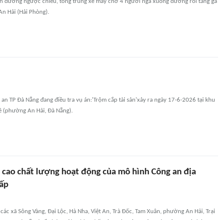
làn đường ngược chiều, tông trúng xe máy chở 4 người ngã xuống đường rồi tăng ga
n Hải (Hải Phòng).
n TP Đà Nẵng đang điều tra vụ án:'Trộm cắp tài sản'xảy ra ngày 17-6-2026 tại khu
ê (phường An Hải, Đà Nẵng).
g cao chất lượng hoạt động của mô hình Công an địa
ấp
các xã Sông Vàng, Đại Lộc, Hà Nha, Việt An, Trà Đốc, Tam Xuân, phường An Hải, Trại