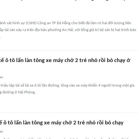
ảnh sát hình sự (CSHS) Công an TP Đà Nẵng cho biết đã làm rõ hai đối tượng liên
 tài sản xảy ra trên địa bàn phường An Hải, với tổng giá trị tài sản bị hại trình báo
.
 xế ô tô lấn làn tông xe máy chở 2 trẻ nhỏ rồi bỏ chạy ở
an
riệu tập tài xế lái xe ô tô lấn đường, tông vào xe máy khiến 4 người trong một gia
g đường ở Hải Phòng.
xế ô tô lấn làn tông xe máy chở 2 trẻ nhỏ rồi bỏ chạy
an