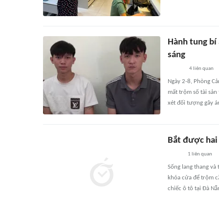
Hành tung bí 
sáng
4
liên quan
Ngày 2-8, Phòng Cản
mất trộm số tài sản
xét đối tượng gây á
Bắt được hai 
1
liên quan
Sống lang thang và 
khóa cửa để trộm cắ
chiếc ô tô tại Đà Nẵ