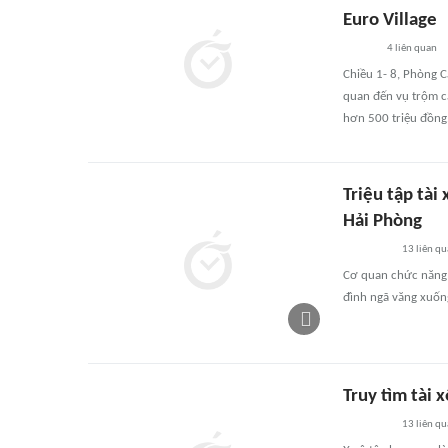
Euro Village
4
liên quan
Chiều 1- 8, Phòng C
quan đến vụ trộm cắp
hơn 500 triệu đồng
Triệu tập tài
Hải Phòng
13
liên qu
Cơ quan chức năng t
đình ngã văng xuốn
Truy tìm tài 
13
liên qu