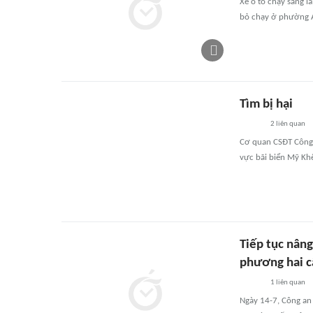
Xe ô tô chạy sang 
bỏ chạy ở phường A
Tìm bị hại
2
liên quan
Cơ quan CSĐT Công a
vực bãi biển Mỹ Kh
Tiếp tục nân
phương hai c
1
liên quan
Ngày 14-7, Công an 