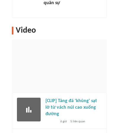
quân sự
Video
[CLIP] Tảng đá 'khủng' sạt
lở từ vách núi cao xuống
đường
6 giờ
5
liên quan