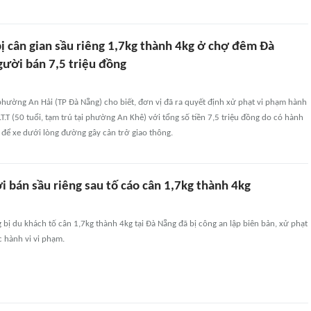
ị cân gian sầu riêng 1,7kg thành 4kg ở chợ đêm Đà
gười bán 7,5 triệu đồng
hường An Hải (TP Đà Nẵng) cho biết, đơn vị đã ra quyết định xử phạt vi phạm hành
.T.T (50 tuổi, tạm trú tại phường An Khê) với tổng số tiền 7,5 triệu đồng do có hành
 để xe dưới lòng đường gây cản trở giao thông.
 bán sầu riêng sau tố cáo cân 1,7kg thành 4kg
 bị du khách tố cân 1,7kg thành 4kg tại Đà Nẵng đã bị công an lập biên bản, xử phạt
c hành vi vi phạm.