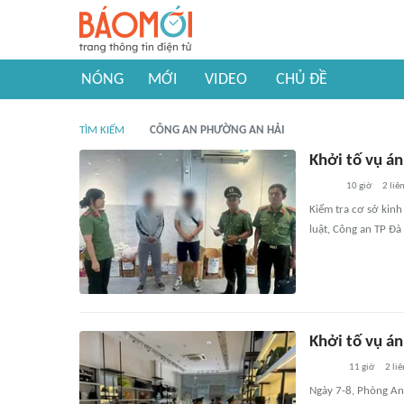
NÓNG
MỚI
VIDEO
CHỦ ĐỀ
TÌM KIẾM
CÔNG AN PHƯỜNG AN HẢI
Khởi tố vụ á
10 giờ
2
liê
Kiểm tra cơ sở kin
luật, Công an TP Đà
Khởi tố vụ án
11 giờ
2
liê
Ngày 7-8, Phòng An 