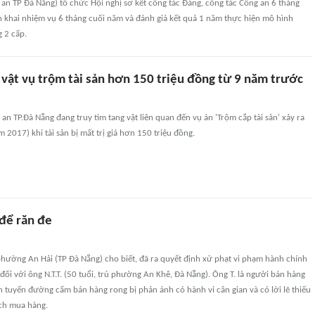
an TP Đà Nẵng) tổ chức Hội nghị sơ kết công tác Đảng, công tác Công an 6 tháng
n khai nhiệm vụ 6 tháng cuối năm và đánh giá kết quả 1 năm thực hiện mô hình
 2 cấp.
 vật vụ trộm tài sản hơn 150 triệu đồng từ 9 năm trước
n TP.Đà Nẵng đang truy tìm tang vật liên quan đến vụ án 'Trộm cắp tài sản' xảy ra
 2017) khi tài sản bị mất trị giá hơn 150 triệu đồng.
để răn đe
phường An Hải (TP Đà Nẵng) cho biết, đã ra quyết định xử phạt vi phạm hành chính
đối với ông N.T.T. (50 tuổi, trú phường An Khê, Đà Nẵng). Ông T. là người bán hàng
ên tuyến đường cấm bán hàng rong bị phản ánh có hành vi cân gian và có lời lẽ thiếu
ch mua hàng.