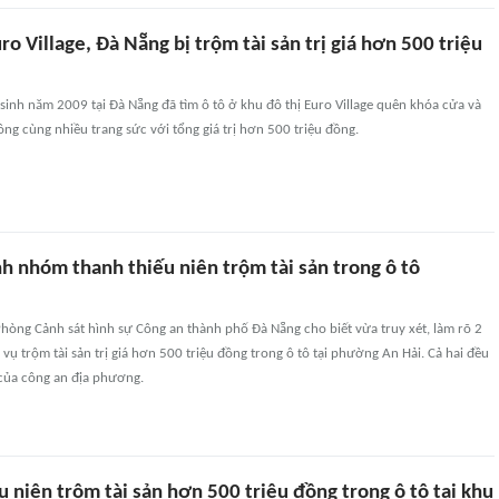
uro Village, Đà Nẵng bị trộm tài sản trị giá hơn 500 triệu
 sinh năm 2009 tại Đà Nẵng đã tìm ô tô ở khu đô thị Euro Village quên khóa cửa và
ng cùng nhiều trang sức với tổng giá trị hơn 500 triệu đồng.
h nhóm thanh thiếu niên trộm tài sản trong ô tô
Phòng Cảnh sát hình sự Công an thành phố Đà Nẵng cho biết vừa truy xét, làm rõ 2
 vụ trộm tài sản trị giá hơn 500 triệu đồng trong ô tô tại phường An Hải. Cả hai đều
 của công an địa phương.
u niên trộm tài sản hơn 500 triệu đồng trong ô tô tại khu