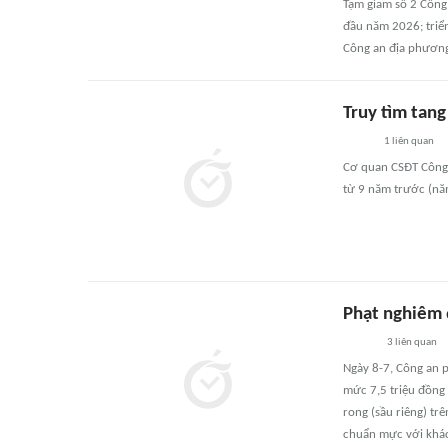
Tạm giam số 2 Công 
đầu năm 2026; triể
Công an địa phương
Truy tìm tang
1
liên quan
Cơ quan CSĐT Công a
từ 9 năm trước (năm
Phạt nghiêm 
3
liên quan
Ngày 8-7, Công an 
mức 7,5 triệu đồng 
rong (sầu riêng) tr
chuẩn mực với khá