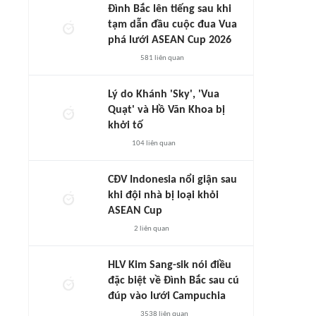
Đình Bắc lên tiếng sau khi
tạm dẫn đầu cuộc đua Vua
phá lưới ASEAN Cup 2026
581
liên quan
Lý do Khánh 'Sky', 'Vua
Quạt' và Hồ Văn Khoa bị
khởi tố
104
liên quan
CĐV Indonesia nổi giận sau
khi đội nhà bị loại khỏi
ASEAN Cup
2
liên quan
HLV Kim Sang-sik nói điều
đặc biệt về Đình Bắc sau cú
đúp vào lưới Campuchia
3538
liên quan